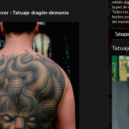
viendo al
la piel de
rror : Tatuaje dragón-demonio
Todos lo
hechos por
del mundo 
Tatuaje
Tatuaj