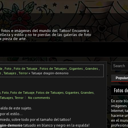
s fotos e imágenes del mundo del Tattoo! Encuentra
elleza y estilo y no te pierdas de las galerías de foto
a pieza de arte.
da
,
Foto
,
Foto de Tatuaje
,
Fotos de Tatuajes
,
Gigantes
,
Grandes
,
e
,
Tatuajes
,
Terror
» Tatuaje dragón-demonio
Popula
Fotos d
a
,
Foto
,
Foto de Tatuaje
,
Fotos de Tatuajes
,
Gigantes
,
Grandes
,
Tatuajes
,
Terror
No comments
En este bl
imágenes 
alda de este sujeto.
Internet, 
or el estilo...
hacerse u
miedo, sobre todo por el tamaño del tattoo!
en el mun
agón-demonio
tatuado en blanco y negro en la espalda!
profesiona