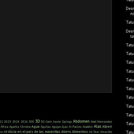
Desm
n
Tatu
Desm
t
Tatu
Tatu
Tatu
Tatu
Tatu
Tatu
Tatu
Tatu
Tatu
3D
Abdomen
22
2023
2024
2026
300
50 Cent
Aaron Springs
Abel Hernandez
Tatu
Alas
Agua
Albert
África
Agatha Christie
Águilas
Agujas
Ajax
Al Pacino
Aladdin
Alicia en el país de las maravillas
Aliens
Alimentos
ro
Alf
All Star
Amarillo
Tatu