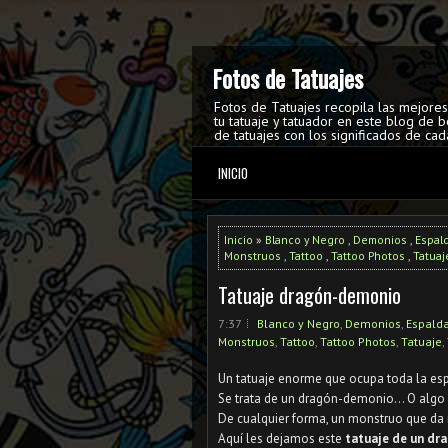
Fotos de Tatuajes
Fotos de Tatuajes recopila las mejore
tu tatuaje y tatuador en este blog de b
de tatuajes con los significados de cad
INICIO
Inicio
»
Blanco y Negro
,
Demonios
,
Espal
Monstruos
,
Tattoo
,
Tattoo Photos
,
Tatuaj
Tatuaje dragón-demonio
7:37
Blanco y Negro
,
Demonios
,
Espald
Monstruos
,
Tattoo
,
Tattoo Photos
,
Tatuaje
,
Un tatuaje enorme que ocupa toda la esp
Se trata de un dragón-demonio... O algo p
De cualquier forma, un monstruo que da 
Aquí les dejamos este
tatuaje de un dr