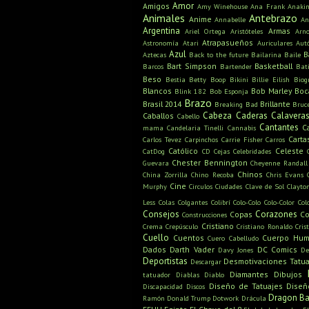
Amor
Amigos
Amy Winehouse
Ana Frank
Anaki
Animales
Antebrazo
Anime
Annabelle
An
Argentina
Armas
Ariel Ortega
Aristóteles
Arn
Atrapasueños
Astronomía
Atari
Auriculares
Aut
Azul
B
Aztecas
Back to the future
Bailarina
Baile
Bart Simpson
Basketball
Barcos
Bartender
Bat
Beso
Bestia
Betty Boop
Bikini
Billie Eilish
Biog
Blancos
Bob Marley
Boc
Blink 182
Bob Esponja
Brazo
Brasil 2014
Brillante
Breaking Bad
Bruc
Cabeza
Caderas
Calavera
Caballos
Cabello
Cantantes
C
mama
Candelaria Tinelli
Cannabis
Carta
Carlos Tevez
Carpinchos
Carrie Fisher
Carros
Católico
Celeste
CatDog
CD
Cejas
Celebridades
Chester Bennington
Guevara
Cheyenne Randall
Chinos
China Zorrilla
Chino Recoba
Chris Evans
Cine
Murphy
Circulos
Ciudades
Clave de Sol
Clayto
Less
Colas
Colgantes
Colibrí
Colo-Colo
Colo-Color
Col
Consejos
Corazones
Copas
Co
Construcciones
Cristiano
Crema
Crepúsculo
Cristiano Ronaldo
Cris
Cuello
Cuentos
Cuerpo Hu
Cuero Cabelludo
Dados
Darth Vader
DC Comics
Davy Jones
De
Deportistas
Desmotivaciones Tatua
Descargar
Diamantes
Dibujos
tatuador
Diablas
Diablo
Diseño de Tatuajes
Diseñ
Discapacidad
Discos
Dragon Ba
Ramón
Donald Trump
Dotwork
Drácula