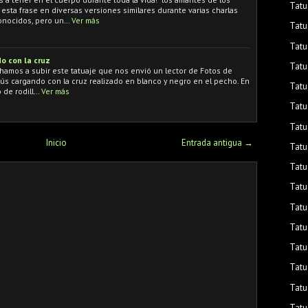
Tatu
sta frase en diversas versiones similares durante varias charlas
conocidos, pero un…
Ver más
Tatu
Tatu
o con la cruz
Tatu
amos a subir este tatuaje que nos envió un lector de Fotos de
sús cargando con la cruz realizado en blanco y negro en el pecho. En
Tatu
o de rodill…
Ver más
Tatu
Tatu
Inicio
Entrada antigua →
Tatu
Tatu
Tatu
Tatu
Tatu
Tatu
Tatu
Tatu
Tatu