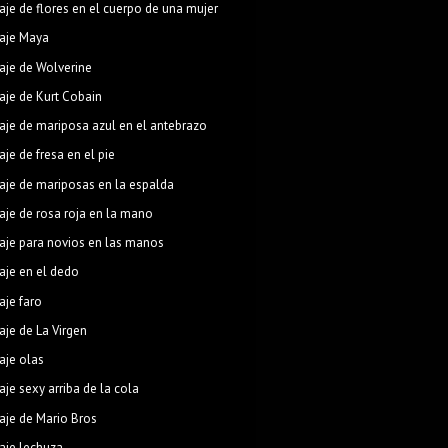
aje de flores en el cuerpo de una mujer
aje Maya
aje de Wolverine
aje de Kurt Cobain
aje de mariposa azul en el antebrazo
aje de fresa en el pie
aje de mariposas en la espalda
aje de rosa roja en la mano
aje para novios en las manos
aje en el dedo
aje faro
aje de La Virgen
aje olas
aje sexy arriba de la cola
aje de Mario Bros
aje lechuza