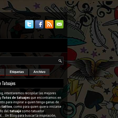
r
Etiquetas
Archivo
e Tatuajes
og, intentaremos recopilar las mejores
y
fotos de tatuajes
que encontramos en
tanto para inspirar a quien tenga ganas de
n
tattoo
, como para quien quiera iniciarse
do del
tatuaje
como tatuador
l... Un Blog para buscar la inspiración,