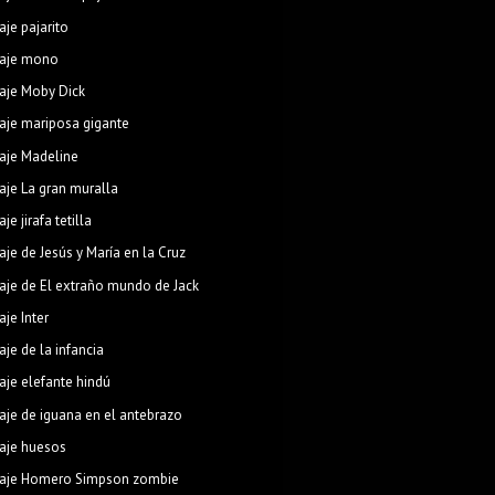
aje pajarito
uaje mono
aje Moby Dick
aje mariposa gigante
aje Madeline
aje La gran muralla
je jirafa tetilla
aje de Jesús y María en la Cruz
aje de El extraño mundo de Jack
aje Inter
aje de la infancia
aje elefante hindú
aje de iguana en el antebrazo
aje huesos
aje Homero Simpson zombie