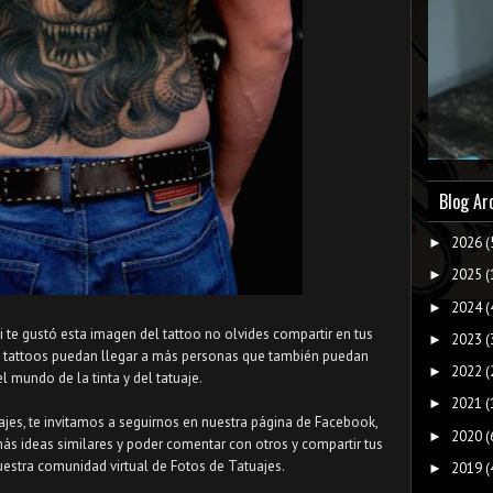
Blog Ar
2026
(
►
2025
(
►
2024
(
►
Si te gustó esta imagen del tattoo no olvides compartir en tus
2023
(
►
s tattoos puedan llegar a más personas que también puedan
2022
(
►
el mundo de la tinta y del tatuaje.
2021
(
►
uajes, te invitamos a seguirnos en nuestra página de Facebook,
2020
(
►
más ideas similares y poder comentar con otros y compartir tus
uestra comunidad virtual de Fotos de Tatuajes.
2019
(
►