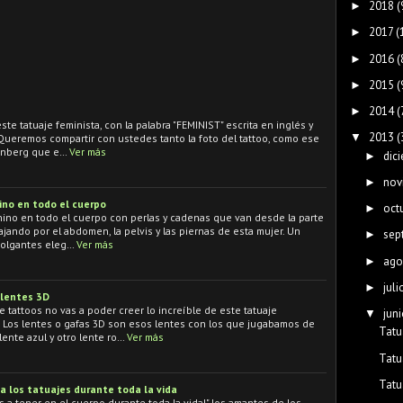
2018
(
►
2017
(
►
2016
(
►
2015
(
►
2014
(
►
te tatuaje feminista, con la palabra "FEMINIST" escrita en inglés y
2013
(
▼
 Queremos compartir con ustedes tanto la foto del tattoo, como ese
rinberg que e…
Ver más
dic
►
nov
►
no en todo el cuerpo
oct
►
ino en todo el cuerpo con perlas y cadenas que van desde la parte
jando por el abdomen, la pelvis y las piernas de esta mujer. Un
sep
►
colgantes eleg…
Ver más
ago
►
juli
►
 lentes 3D
 tattoos no vas a poder creer lo increíble de este tatuaje
juni
▼
D! Los lentes o gafas 3D son esos lentes con los que jugabamos de
Tatu
ente azul y otro lente ro…
Ver más
Tatu
Tatu
 los tatuajes durante toda la vida
as a tener en el cuerpo durante toda la vida!" los amantes de los