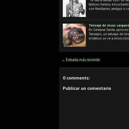
tattoos hemos escuchado e
con familiares, amigos o 
Tatuaje de Jesús cargand
En Semana Santa, aprovech
Tatuajes, un tatuaje de Je
el tattoo se ve a Jesúcrist
← Entrada más reciente
0 comments:
Publicar un comentario