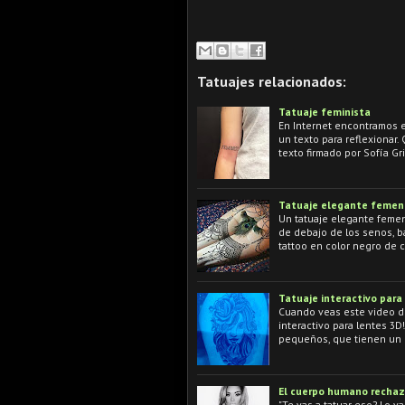
Tatuajes relacionados:
Tatuaje feminista
En Internet encontramos es
un texto para reflexionar.
texto firmado por Sofía G
Tatuaje elegante femeni
Un tatuaje elegante femen
de debajo de los senos, ba
tattoo en color negro de 
Tatuaje interactivo para
Cuando veas este video de
interactivo para lentes 3
pequeños, que tienen un l
El cuerpo humano rechaza
"Te vas a tatuar eso? Lo v