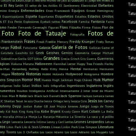
El Exorcista
El Guasón
l Conjuro
El extraño mundo de jack
El juego del miedo
El
Tatu
to
El Rey León
Elefantes
El señor de los Anillos
El Sombrerero
Electricidad
Enfermedades
Equipos
amino
Energía
Enzo Francescoli
Ernest Hemingway
Tatu
a
España
Esqueletos
Estados Unidos
Espantapájaros
Espartanos
Estadios
s
Facebook
Fantasía
ET
Eva Perón
Explosiones
Eyeball tattoo
Familia
Faros
Tatu
ismo
Films
Flor de
Fender
Fernando Cavenaghi
Figuras
Filósofos
Firma
Físicos
Tatu
Foto
Foto de Tatuaje
Fotos de
Fotografía
Tatu
Frases
Frankenstein
Freddy Krueger
o
Freak
Freddie Mercury
Fredy Tomas
Galería de Fotos
Fútbol
Fuego
Galaxia
Futurama
Gallinas
Game of
Tatu
Geek
Geishas
Genios
Gatubela
Gauchito Gil
Geometría
George Michael
Grandes
Tatu
u
Guerreros
Golondrinas
Gorila
GOT
Gótico
Grecia
Grinch
Gris
Guerra
ágicas
Halloween
Hakuna Matata
Hannibal Lecter
Happy Tree Friends
Harley
Tatu
Hentai
He-Man
Heisenberg
Hellboy
Hello Kitty
Henna
Hermanas
Hermanos
Historia
Historias
Hollywood
Hombre
Hippie
Hobbit
Holanda
Holograma
Tatu
Horror
Hot
Humor
ero Simpson
Hulk
Huesos
Hugh Jackman
Hugo Chávez
Tatu
Indios
Ingeniosos
Inglaterra
Inglés
Indígenas
Indio Solari
Indú
Infografías
trumentos
Insultos
Inteligencia Artificial
Intensamente 2
Inter
Inter de Miami
Tatu
It
Italia
Jack Sparrow
n
Iron Man
Jack Black
Jack Daniel's
Jackass
Jamaica
James
Jesús
Jim Carrey
JC Sheitan Tenet
Je suis Charlie
Jenna Ortega
Jerry
Jessica Cirio
Tatu
Johnny Depp
Juego
Jordan Baker GB
José Mujica
Jovenes
Juego de Tronos
Tatu
Kobe Bryant
Kurt Cobain
edy
Kid Rock
King Kong
Kiss
Krusty Clown
La Bella
n muralla china
La Monja
La Naranja Mécanica
La Sirenita
La vaca y el pollito
Tatu
Lego
Leones
Leopardos
ra
Lencería
Lencería Íntima
Lenny y Carl
Lentes
Letras
bros
Lineas
Literatura
Likin Park
Lilo & Stich
Líneas
Linkin Park
Lisa Simpson
Tatu
ney Toons
Los 3 Chiflados
Los Locos Adams
Los Locos Addams
Los Muppets
Los