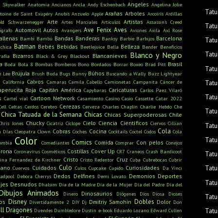
Angeles
n Skywalker
Anatomía
Ancianos
Ancla
Andy Eschenbach
Angelina Jolie
Tatu
Arañas
Arboles
toine de Saint Exupéry
Anubis
Anzuelo
Apple
Arcoíris
Ardillas
Arte
Artistas
old Schwarzenegger
Artes Marciales
Artículos
Assassin's Creed
Tat
Ave Fenix
Aves
Automovil
Autos
ógrafo
Avangers
Aviones
Axila
Axl Rose
allenas
Bandas
Banderas
Barcelona
Bambi
Bambú
Banksy
Barbie
Barbijos
Tatu
Batman
Bebés
Bebidas
Belleza
ichica
Beetlejuice
Bella
Bender
Beneficios
Tatu
Blanco y Negro
Bizarros
Blancanieves
rafía
Black & Grey
Blackout
a
Brasil
Boda
Bola 8
Bombas
Bomberos
Bono
Bordados
Borrar
Boxeo
Brad Pitt
Tatu
Brújula
Búhos
e Lee
Brush
Buda
Bugs Bunny
Buscando a Wally
Buzz Lightyear
s
Calvos
California
Camaras
Camila Cabello
Camionetas
Campanita
Cáncer de
Tatu
aperucita Roja
Capitán América
Caricaturas
Capybaras
Carlos Paez Vilaró
Tatua
s
Cartoon Network
Cartel víal
Casamiento
Casino
Casio
Cassette
Catar 2022
Cerezas
Cell
Celtas
Cerdos
Cerebro
Cerveza
Charles Chaplin
Charlie Hebdo
Che
Tatu
Chica Tatuada de la Semana
Chicas
Chicas Superpoderosas
Chile
Chucky
Cielo
Ciencia
Científicos
Chris Jones
Cicatriz
Cíclope
Ciervos
Cillian
Tatu
Cola
Cobras
Cocina
n Días
Cleopatra
Clown
Coches
Cocktails
Coctel
Codos
Cola
Color
Tatu
Comics
Comida
Con pelos
ombia
Comediantes
Comprar
Conejos
rona
Costillas
Cover Up
Coronavirus
Cosméticos
CR7
Craneos
Crash Bandicoot
Tatu
Cristo
Cruz
tina Fernandez de Kirchner
Cristo Redentor
Cuba
Cubrebocas
Cubrir
Culo
Tatu
mano
Cuidados
Curiosidades
Cuervos
Culos
Cupcake
Cupido
Da Vinci
Dedos
Delfines
Demonios
Deportes
adpool
Debora Cherrys
Demi Lovato
Tatu
jes
Desnudos
Dhalsim
Día de la Madre
Día de la Mujer
Día del Padre
Día del
Dibujos Animados
Dinosaurios
Dinero
Diógenes
Dios
Diosa
Dioses
Tatu
Disney
Dobles
os
Dmitriy Samohin
Dolor
Divertidamente 2
DIY
Dj
Don
ll
Dragones
Tatu
Duendes
Dumbledore
Dustin
e-book
Eduardo Lozano
Edward Cullen