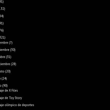
91)
132)
84)
91)
76)
321)
iembre
(7)
iembre
(30)
ubre
(31)
tiembre
(28)
sto
(20)
o
(24)
o
(90)
aje de X Files
aje de Toy Story
aje olímpico de deportes