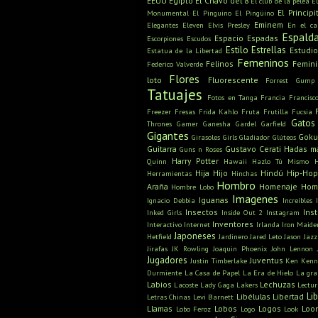
EEUU
Egipto
El Chavo del 8
El club de la pelea
E
El Principi
Monumental
El Pinguino
El Pingüino
Eminem
Elegantes
Eleven
Elvis Presley
En el c
Espald
Espacio
Espadas
Escorpiones
Escudos
Estilo
Estrellas
Estudio
Estatua de la Libertad
Femeninos
Felinos
Femin
Federico Valverde
Flores
loto
Fluorescente
Forrest Gump
Tatuajes
Fotos en Tanga
Francia
Francisc
Freezer
Fresas
Frida Kahlo
Fruta
Frutilla
Fucsia
Gatos
Thrones
Gamer
Ganesha
Gardel
Garfield
Gigantes
Gok
Girasoles
Girls
Gladiador
Glúteos
Guitarra
Gustavo Cerati
Hadas m
Guns n Roses
Harry Potter
Quinn
Hawaii
Hazlo Tú Mismo
Hija
Hijo
Hindú
Hip-Hop
Herramientas
Hinchas
Hombro
Araña
Homenaje
Hom
Hombre Lobo
Imagenes
Iguanas
Ignacio Debbia
Increíbles
Insectos
Ins
Inked Girls
Inside Out 2
Instagram
Inventores
Interactivo
Internet
Irlanda
Iron Maide
Japoneses
Hetfield
Jardinero
Jared Leto
Jason
Jazz
Jirafas
JK Rowling
Joaquin Phoenix
John Lennon
Jugadores
Juventus
Justin Timberlake
Ken
Kenn
Durmiente
La Casa de Papel
La Era de Hielo
La gra
Labios
Lechuzas
Lacoste
Lady Gaga
Lakers
Lectu
Li
Libélulas
Libertad
Letras Chinas
Levi Barnett
Llamas
Lobos
Logos
Loo
Lobo Feroz
Logo
Look