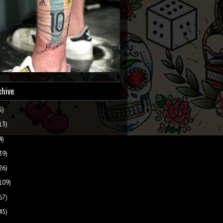
chive
5)
13)
4)
39)
26)
109)
67)
45)