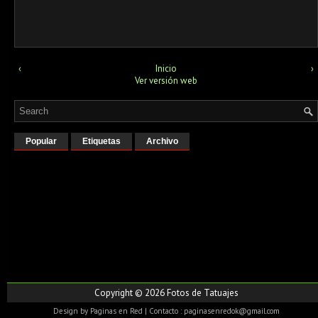
‹
Inicio
›
Ver versión web
Popular
Etiquetas
Archivo
Copyright ©
2026
Fotos de Tatuajes
Design by
Paginas en Red
| Contacto : paginasenredok@gmail.com