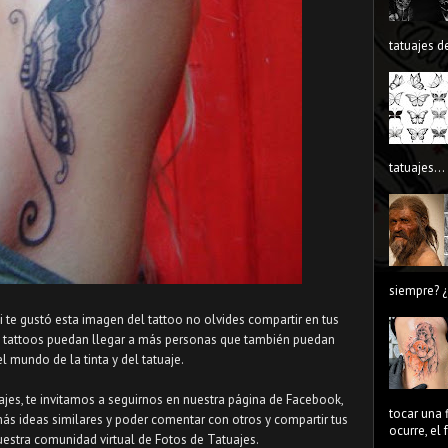
tatuajes de
tatuajes...
siempre? ¿
Si te gustó esta imagen del tattoo no olvides compartir en tus
s tattoos puedan llegar a más personas que también puedan
el mundo de la tinta y del tatuaje.
uajes, te invitamos a seguirnos en nuestra página de Facebook,
tocar una 
más ideas similares y poder comentar con otros y compartir tus
ocurre, el
uestra comunidad virtual de Fotos de Tatuajes.