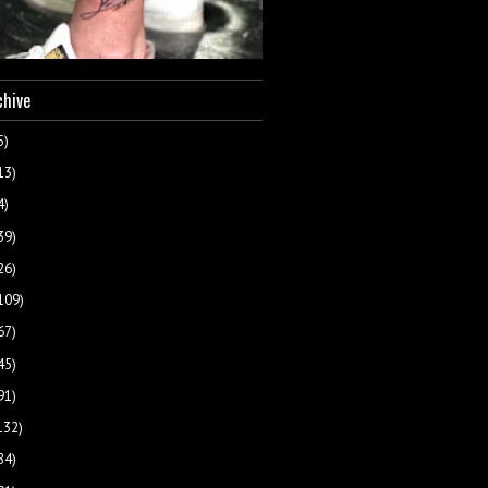
chive
5)
13)
4)
39)
26)
109)
67)
45)
91)
132)
84)