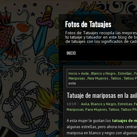
Fotos de Tatuajes
Fotos de Tatuajes recopila las mejore
tu tatuaje y tatuador en este blog de b
de tatuajes con los significados de cad
INICIO
Inicio
»
Axila
,
Blanco y Negro
,
Estrellas
,
F
Mariposas
,
Para Mujeres
,
Tattoo
,
Tattoo 
axila
Tatuaje de mariposas en la axi
10:19
Axila
,
Blanco y Negro
,
Estrellas
,
F
Mariposas
,
Para Mujeres
,
Tattoo
,
Tattoo Ph
A esta mujer le gustan los
tatuajes de m
algunas estrellas, pero ahora nos centra
mariposa en blanco y negro con algunos 