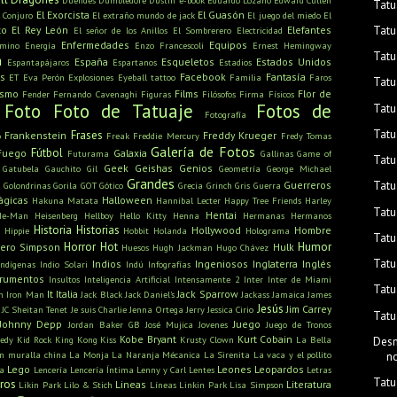
Duendes
Dumbledore
Dustin
e-book
Eduardo Lozano
Edward Cullen
Tatu
El Exorcista
El Guasón
l Conjuro
El extraño mundo de jack
El juego del miedo
El
Tatu
to
El Rey León
Elefantes
El señor de los Anillos
El Sombrerero
Electricidad
Enfermedades
Equipos
amino
Energía
Enzo Francescoli
Ernest Hemingway
Tatu
a
España
Esqueletos
Estados Unidos
Espantapájaros
Espartanos
Estadios
s
Facebook
Fantasía
ET
Eva Perón
Explosiones
Eyeball tattoo
Familia
Faros
Tatu
ismo
Films
Flor de
Fender
Fernando Cavenaghi
Figuras
Filósofos
Firma
Físicos
Foto
Foto de Tatuaje
Fotos de
Tatu
Fotografía
Tatu
Frases
Frankenstein
Freddy Krueger
o
Freak
Freddie Mercury
Fredy Tomas
Galería de Fotos
Fútbol
Fuego
Galaxia
Futurama
Gallinas
Game of
Tatu
Geek
Geishas
Genios
Gatubela
Gauchito Gil
Geometría
George Michael
Grandes
u
Guerreros
Tatu
Golondrinas
Gorila
GOT
Gótico
Grecia
Grinch
Gris
Guerra
ágicas
Halloween
Hakuna Matata
Hannibal Lecter
Happy Tree Friends
Harley
Tatu
Hentai
He-Man
Heisenberg
Hellboy
Hello Kitty
Henna
Hermanas
Hermanos
Historia
Historias
Hollywood
Hombre
Hippie
Hobbit
Holanda
Holograma
Tatu
Horror
Hot
Humor
ero Simpson
Hulk
Huesos
Hugh Jackman
Hugo Chávez
Tatu
Indios
Ingeniosos
Inglaterra
Inglés
Indígenas
Indio Solari
Indú
Infografías
trumentos
Insultos
Inteligencia Artificial
Intensamente 2
Inter
Inter de Miami
Tatu
It
Italia
Jack Sparrow
n
Iron Man
Jack Black
Jack Daniel's
Jackass
Jamaica
James
Jesús
Jim Carrey
JC Sheitan Tenet
Je suis Charlie
Jenna Ortega
Jerry
Jessica Cirio
Tatu
Johnny Depp
Juego
Jordan Baker GB
José Mujica
Jovenes
Juego de Tronos
Kobe Bryant
Kurt Cobain
edy
Kid Rock
King Kong
Kiss
Krusty Clown
La Bella
Desm
n muralla china
La Monja
La Naranja Mécanica
La Sirenita
La vaca y el pollito
n
Lego
Leones
Leopardos
ra
Lencería
Lencería Íntima
Lenny y Carl
Lentes
Letras
Tatu
bros
Lineas
Literatura
Likin Park
Lilo & Stich
Líneas
Linkin Park
Lisa Simpson