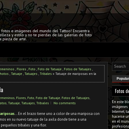
s fotos e imágenes del mundo del Tattoo! Encuentra
elleza y estilo y no te pierdas de las galerías de foto
a pieza de arte.
emeninos
,
Flores
,
Foto
,
Foto de Tatuaje
,
Fotos de Tatuajes
,
Photos
,
Tatuaje
,
Tatuajes
,
Tribales
» Tatuaje de mariposas en la
Popula
la
Fotos d
emeninos
,
Flores
,
Foto
,
Foto de Tatuaje
,
Fotos de Tatuajes
,
En este bl
otos
,
Tatuaje
,
Tatuajes
,
Tribales
No comments
imágenes 
Internet, 
ariposas
... En el brazo tiene uno a color de una mariposa con
hacerse u
mos en su nuevo tatuaje de la axila donde tiene a una
en el mun
pequeños tribales y una flor.
profesiona