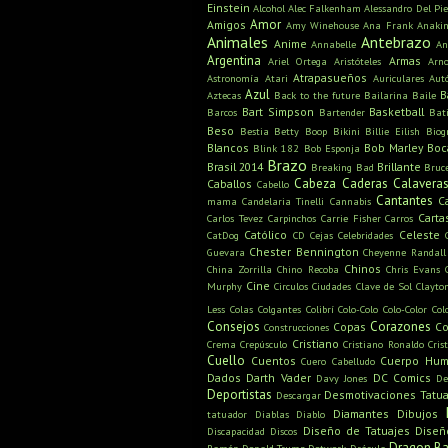
Einstein
Alcohol
Alec Falkenham
Alessandro Del Pie
Amor
Amigos
Amy Winehouse
Ana Frank
Anaki
Animales
Antebrazo
Anime
Annabelle
An
Argentina
Armas
Ariel Ortega
Aristóteles
Arn
Atrapasueños
Astronomía
Atari
Auriculares
Aut
Azul
B
Aztecas
Back to the future
Bailarina
Baile
Bart Simpson
Basketball
Barcos
Bartender
Bat
Beso
Bestia
Betty Boop
Bikini
Billie Eilish
Biog
Blancos
Bob Marley
Boc
Blink 182
Bob Esponja
Brazo
Brasil 2014
Brillante
Breaking Bad
Bruc
Cabeza
Caderas
Calavera
Caballos
Cabello
Cantantes
C
mama
Candelaria Tinelli
Cannabis
Carta
Carlos Tevez
Carpinchos
Carrie Fisher
Carros
Católico
Celeste
CatDog
CD
Cejas
Celebridades
Chester Bennington
Guevara
Cheyenne Randall
Chinos
China Zorrilla
Chino Recoba
Chris Evans
Cine
Murphy
Circulos
Ciudades
Clave de Sol
Clayto
Less
Colas
Colgantes
Colibrí
Colo-Colo
Colo-Color
Col
Consejos
Corazones
Copas
Co
Construcciones
Cristiano
Crema
Crepúsculo
Cristiano Ronaldo
Cris
Cuello
Cuentos
Cuerpo Hu
Cuero Cabelludo
Dados
Darth Vader
DC Comics
Davy Jones
De
Deportistas
Desmotivaciones Tatua
Descargar
Diamantes
Dibujos
tatuador
Diablas
Diablo
Diseño de Tatuajes
Diseñ
Discapacidad
Discos
Dragon Ba