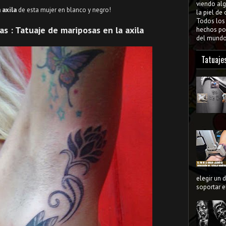
viendo al
 axila
de esta mujer en blanco y negro!
la piel de
Todos lo
s : Tatuaje de mariposas en la axila
hechos por
del mundo 
Tatuaje
elegir un 
soportar el