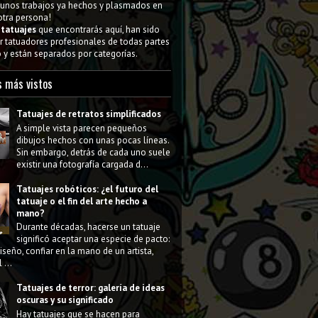
gunos trabajos ya hechos y plasmados en
 otra persona!
s
tatuajes
que encontrarás aquí, han sido
 tatuadores profesionales de todas partes
y están separados por categorías.
s más vistos
Tatuajes de retratos simplificados
A simple vista parecen pequeños
dibujos hechos con unas pocas líneas.
Sin embargo, detrás de cada uno suele
existir una fotografía cargada d...
Tatuajes robóticos: ¿el futuro del
tatuaje o el fin del arte hecho a
mano?
Durante décadas, hacerse un tatuaje
significó aceptar una especie de pacto:
diseño, confiar en la mano de un artista,
 ...
Tatuajes de terror: galería de ideas
oscuras y su significado
Hay tatuajes que se hacen para