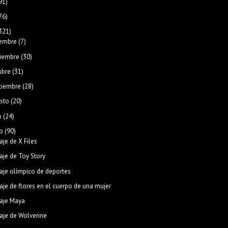
91)
76)
321)
iembre
(7)
iembre
(30)
ubre
(31)
tiembre
(28)
sto
(20)
o
(24)
o
(90)
aje de X Files
aje de Toy Story
aje olímpico de deportes
aje de flores en el cuerpo de una mujer
aje Maya
aje de Wolverine