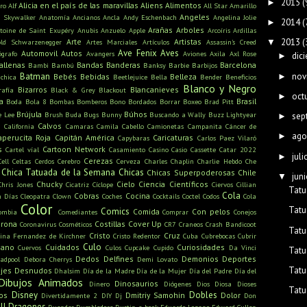
2015
(
►
Alicia en el país de las maravillas
Aliens
Alimentos
ro
Alf
All Star
Amarillo
Angeles
n Skywalker
Anatomía
Ancianos
Ancla
Andy Eschenbach
Angelina Jolie
2014
(
►
Arañas
Arboles
toine de Saint Exupéry
Anubis
Anzuelo
Apple
Arcoíris
Ardillas
2013
(
Arte
Artistas
▼
old Schwarzenegger
Artes Marciales
Artículos
Assassin's Creed
Ave Fenix
Aves
Automovil
Autos
ógrafo
Avangers
Aviones
Axila
Axl Rose
dic
►
allenas
Bandas
Banderas
Barcelona
Bambi
Bambú
Banksy
Barbie
Barbijos
nov
Batman
►
Bebés
Bebidas
Belleza
ichica
Beetlejuice
Bella
Bender
Beneficios
Blanco y Negro
Bizarros
Blancanieves
rafía
Black & Grey
Blackout
oct
►
a
Brasil
Boda
Bola 8
Bombas
Bomberos
Bono
Bordados
Borrar
Boxeo
Brad Pitt
Brújula
Búhos
e Lee
Brush
Buda
Bugs Bunny
Buscando a Wally
Buzz Lightyear
sep
►
s
Calvos
California
Camaras
Camila Cabello
Camionetas
Campanita
Cáncer de
ago
►
aperucita Roja
Capitán América
Caricaturas
Capybaras
Carlos Paez Vilaró
s
Cartoon Network
Cartel víal
Casamiento
Casino
Casio
Cassette
Catar 2022
juli
►
Cerezas
Cell
Celtas
Cerdos
Cerebro
Cerveza
Charles Chaplin
Charlie Hebdo
Che
Chica Tatuada de la Semana
Chicas
Chicas Superpoderosas
Chile
juni
▼
Chucky
Cielo
Ciencia
Científicos
Chris Jones
Cicatriz
Cíclope
Ciervos
Cillian
Tatu
Cola
Cobras
Cocina
n Días
Cleopatra
Clown
Coches
Cocktails
Coctel
Codos
Cola
Color
Tatu
Comics
Comida
Con pelos
ombia
Comediantes
Comprar
Conejos
rona
Costillas
Cover Up
Coronavirus
Cosméticos
CR7
Craneos
Crash Bandicoot
Tatu
Cristo
Cruz
tina Fernandez de Kirchner
Cristo Redentor
Cuba
Cubrebocas
Cubrir
Culo
mano
Cuidados
Curiosidades
Cuervos
Culos
Cupcake
Cupido
Da Vinci
Tatu
Dedos
Delfines
Demonios
Deportes
adpool
Debora Cherrys
Demi Lovato
Tatu
jes
Desnudos
Dhalsim
Día de la Madre
Día de la Mujer
Día del Padre
Día del
Dibujos Animados
Dinosaurios
Dinero
Diógenes
Dios
Diosa
Dioses
Tatu
Disney
Dobles
os
Dmitriy Samohin
Dolor
Divertidamente 2
DIY
Dj
Don
ll
Dragones