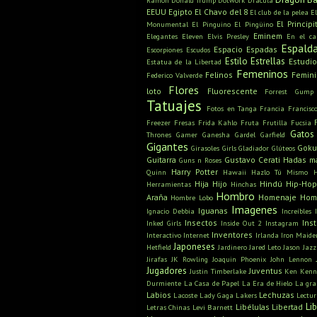
Ramón
Donald Trump
Dotwork
Drácula
EEUU
Egipto
El Chavo del 8
El club de la pelea
E
El Principi
Monumental
El Pinguino
El Pingüino
Eminem
Elegantes
Eleven
Elvis Presley
En el c
Espald
Espacio
Espadas
Escorpiones
Escudos
Estilo
Estrellas
Estudio
Estatua de la Libertad
Femeninos
Felinos
Femin
Federico Valverde
Flores
loto
Fluorescente
Forrest Gump
Tatuajes
Fotos en Tanga
Francia
Francisc
Freezer
Fresas
Frida Kahlo
Fruta
Frutilla
Fucsia
Gatos
Thrones
Gamer
Ganesha
Gardel
Garfield
Gigantes
Gok
Girasoles
Girls
Gladiador
Glúteos
Guitarra
Gustavo Cerati
Hadas m
Guns n Roses
Harry Potter
Quinn
Hawaii
Hazlo Tú Mismo
Hija
Hijo
Hindú
Hip-Hop
Herramientas
Hinchas
Hombro
Araña
Homenaje
Hom
Hombre Lobo
Imagenes
Iguanas
Ignacio Debbia
Increíbles
Insectos
Ins
Inked Girls
Inside Out 2
Instagram
Inventores
Interactivo
Internet
Irlanda
Iron Maide
Japoneses
Hetfield
Jardinero
Jared Leto
Jason
Jazz
Jirafas
JK Rowling
Joaquin Phoenix
John Lennon
Jugadores
Juventus
Justin Timberlake
Ken
Kenn
Durmiente
La Casa de Papel
La Era de Hielo
La gra
Labios
Lechuzas
Lacoste
Lady Gaga
Lakers
Lectu
Li
Libélulas
Libertad
Letras Chinas
Levi Barnett