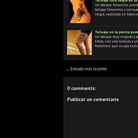
Tatuaje rosa negra en la
Un tatuaje femenino puede 
tatuaje femenino y sensual
negra, realizada en blanc
Tatuaje en la pierna par
Un tatuaje muy original y 
tribal, con una textura y 
femenino que ocupa todo 
← Entrada más reciente
0 comments:
Publicar un comentario