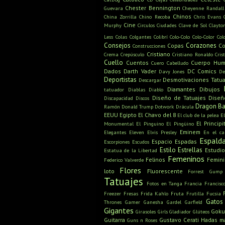
Chester Bennington
Guevara
Cheyenne Randall
Chinos
China Zorrilla
Chino Recoba
Chris Evans
Cine
Murphy
Circulos
Ciudades
Clave de Sol
Clayto
Less
Colas
Colgantes
Colibrí
Colo-Colo
Colo-Color
Col
Consejos
Corazones
Copas
Co
Construcciones
Cristiano
Crema
Crepúsculo
Cristiano Ronaldo
Cris
Cuello
Cuentos
Cuerpo Hu
Cuero Cabelludo
Dados
Darth Vader
DC Comics
Davy Jones
De
Deportistas
Desmotivaciones Tatua
Descargar
Diamantes
Dibujos
tatuador
Diablas
Diablo
Diseño de Tatuajes
Diseñ
Discapacidad
Discos
Dragon Ba
Ramón
Donald Trump
Dotwork
Drácula
EEUU
Egipto
El Chavo del 8
El club de la pelea
E
El Principi
Monumental
El Pinguino
El Pingüino
Eminem
Elegantes
Eleven
Elvis Presley
En el c
Espald
Espacio
Espadas
Escorpiones
Escudos
Estilo
Estrellas
Estudio
Estatua de la Libertad
Femeninos
Felinos
Femin
Federico Valverde
Flores
loto
Fluorescente
Forrest Gump
Tatuajes
Fotos en Tanga
Francia
Francisc
Freezer
Fresas
Frida Kahlo
Fruta
Frutilla
Fucsia
Gatos
Thrones
Gamer
Ganesha
Gardel
Garfield
Gigantes
Gok
Girasoles
Girls
Gladiador
Glúteos
Guitarra
Gustavo Cerati
Hadas m
Guns n Roses