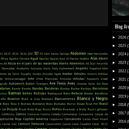
Blog Ar
2026
(
►
2025
(
►
3D
Abdomen
22
2023
2024
2026
300
50 Cent
Aaron Springs
Abel Hernandez
2024
(
►
Alas
Agua
Albert
África
Agatha Christie
Águilas
Agujas
Ajax
Al Pacino
Aladdin
2023
(
►
Alicia en el país de las maravillas
Aliens
Alimentos
ro
Alf
All Star
Amarillo
Angeles
n Skywalker
Anatomía
Ancianos
Ancla
Andy Eschenbach
Angelina Jolie
2022
(
►
Arañas
Arboles
toine de Saint Exupéry
Anubis
Anzuelo
Apple
Arcoíris
Ardillas
Arte
Artistas
old Schwarzenegger
Artes Marciales
Artículos
Assassin's Creed
2021
(
►
Ave Fenix
Aves
Automovil
Autos
ógrafo
Avangers
Aviones
Axila
Axl Rose
2020
(
►
allenas
Bandas
Banderas
Barcelona
Bambi
Bambú
Banksy
Barbie
Barbijos
Batman
Bebés
Bebidas
Belleza
ichica
Beetlejuice
Bella
Bender
Beneficios
2019
(
►
Blanco y Negro
Bizarros
Blancanieves
rafía
Black & Grey
Blackout
a
Brasil
Boda
Bola 8
Bombas
Bomberos
Bono
Bordados
Borrar
Boxeo
Brad Pitt
2018
(
►
Brújula
Búhos
e Lee
Brush
Buda
Bugs Bunny
Buscando a Wally
Buzz Lightyear
2017
(
►
s
Calvos
California
Camaras
Camila Cabello
Camionetas
Campanita
Cáncer de
aperucita Roja
Capitán América
Caricaturas
Capybaras
Carlos Paez Vilaró
2016
(
►
s
Cartoon Network
Cartel víal
Casamiento
Casino
Casio
Cassette
Catar 2022
Cerezas
Cell
Celtas
Cerdos
Cerebro
Cerveza
Charles Chaplin
Charlie Hebdo
Che