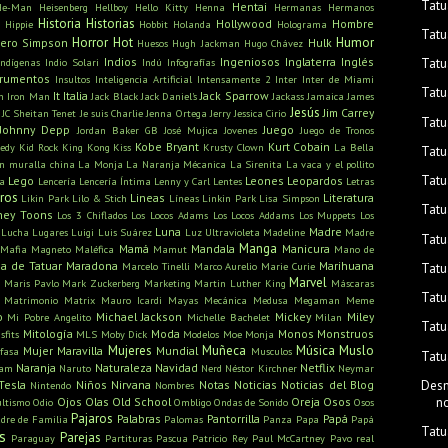
Tatu
Hentai
He-Man
Heisenberg
Hellboy
Hello Kitty
Henna
Hermanas
Hermanos
Historia
Historias
Hollywood
Hombre
Hippie
Hobbit
Holanda
Holograma
Tatu
Horror
Hot
Humor
ero Simpson
Hulk
Huesos
Hugh Jackman
Hugo Chávez
Indios
Ingeniosos
Inglaterra
Inglés
Tatu
Indígenas
Indio Solari
Indú
Infografías
trumentos
Insultos
Inteligencia Artificial
Intensamente 2
Inter
Inter de Miami
Tatu
It
Italia
Jack Sparrow
n
Iron Man
Jack Black
Jack Daniel's
Jackass
Jamaica
James
Jesús
Jim Carrey
JC Sheitan Tenet
Je suis Charlie
Jenna Ortega
Jerry
Jessica Cirio
Tatu
Johnny Depp
Juego
Jordan Baker GB
José Mujica
Jovenes
Juego de Tronos
Kobe Bryant
Kurt Cobain
edy
Kid Rock
King Kong
Kiss
Krusty Clown
La Bella
Tatu
n muralla china
La Monja
La Naranja Mécanica
La Sirenita
La vaca y el pollito
Tatu
Lego
Leones
Leopardos
ra
Lencería
Lencería Íntima
Lenny y Carl
Lentes
Letras
bros
Lineas
Literatura
Likin Park
Lilo & Stich
Líneas
Linkin Park
Lisa Simpson
Tatu
ney Toons
Los 3 Chiflados
Los Locos Adams
Los Locos Addams
Los Muppets
Los
Luna
Madre
Lucha
Lugares
Luigi
Luis Suárez
Luz Ultravioleta
Madeline
Madre
Tatu
Manga
Mamá
Mandala
Manicura
Mafia
Magneto
Maléfica
Mamut
Mano de
a de Tatuar
Maradona
Marihuana
Marcelo Tinelli
Marco Aurelio
Marie Curie
Tatu
s
Marvel
Maris Pavlo
Mark Zuckerberg
Marketing
Martin Luther King
Máscaras
Tatu
Matrimonio
Matrix
Mauro Icardi
Mayas
Mecánica
Medusa
Megaman
Meme
o
Michael Jackson
Mickey
Miley
Mi Pobre Angelito
Michelle Bachelet
Milan
Tatu
Mitología
Moda
Monos
Monstruos
sfits
MLS
Moby Dick
Modelos
Moe
Monja
Mujeres
Muñeca
Música
Muslo
Mujer Maravilla
Mundial
fasa
Musculos
Tatu
Naranja
Naturaleza
Navidad
Netflix
ham
Naruto
Nerd
Néstor Kirchner
Neymar
Desm
Tesla
Niños
Nirvana
Notas
Noticias
Noticias del Blog
Nintendo
Nombres
n
Ojos
Olas
Old School
Oreja
Osos
ultismo
Odio
Ombligo
Ondas de Sonido
Osos
Pajaros
Palabras
Pantorrilla
Papá
dre de Familia
Palomas
Panza
Papa
Papá
Tatu
s
Parejas
Paraguay
Partituras
Pascua
Patricio Rey
Paul McCartney
Pavo real