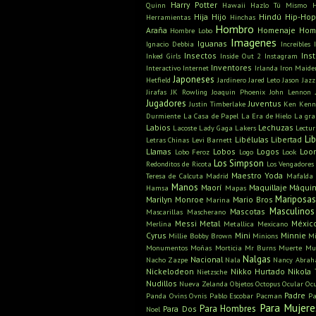
Harry Potter
Quinn
Hawaii
Hazlo Tú Mismo
Hija
Hijo
Hindú
Hip-Hop
Herramientas
Hinchas
Hombro
Araña
Homenaje
Hom
Hombre Lobo
Imagenes
Iguanas
Ignacio Debbia
Increíbles
Insectos
Ins
Inked Girls
Inside Out 2
Instagram
Inventores
Interactivo
Internet
Irlanda
Iron Maide
Japoneses
Hetfield
Jardinero
Jared Leto
Jason
Jazz
Jirafas
JK Rowling
Joaquin Phoenix
John Lennon
Jugadores
Juventus
Justin Timberlake
Ken
Kenn
Durmiente
La Casa de Papel
La Era de Hielo
La gra
Labios
Lechuzas
Lacoste
Lady Gaga
Lakers
Lectu
Li
Libélulas
Libertad
Letras Chinas
Levi Barnett
Llamas
Lobos
Logos
Loo
Lobo Feroz
Logo
Look
Los Simpson
Redonditos de Ricota
Los Vengadores
Maestro Yoda
Teresa de Calcuta
Madrid
Mafalda
Manos
Maorí
Maquillaje
Máquin
Hamsa
Mapas
Mariposa
Marilyn Monroe
Mario Bros
Marina
Masculinos
Mascotas
Mascarillas
Mascherano
Messi
Metal
Méxic
Merlina
Metallica
Mexicano
Cyrus
Mini
Minnie
Millie Bobby Brown
Minions
Mi
Monumentos
Moñas
Morticia
Mr Burns
Muerte
Mu
Nalgas
Nacional
Nacho Zazpe
Nala
Nancy Abra
Nickelodeon
Nikko Hurtado
Nikola 
Nietzsche
Nudillos
Nueva Zelanda
Objetos
Octopus
Ocular
Oc
Padre
Panda
Ovins
Ovnis
Pablo Escobar
Pacman
Pa
Para Mujere
Para Hombres
Para Dos
Noel