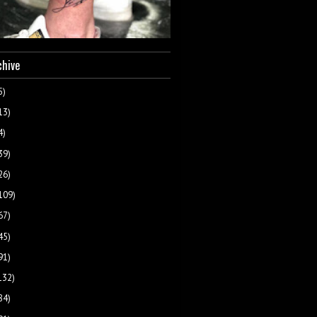
chive
5)
13)
4)
39)
26)
109)
67)
45)
91)
132)
84)