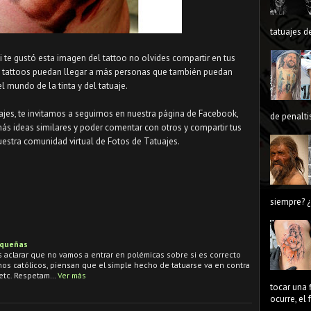
tatuajes de
Si te gustó esta imagen del tattoo no olvides compartir en tus
s tattoos puedan llegar a más personas que también puedan
el mundo de la tinta y del tatuaje.
uajes, te invitamos a seguirnos en nuestra página de Facebook,
de penaltis
más ideas similares y poder comentar con otros y compartir tus
uestra comunidad virtual de Fotos de Tatuajes.
siempre? ¿
equeñas
aclarar que no vamos a entrar en polémicas sobre si es correcto
nos católicos, piensan que el simple hecho de tatuarse va en contra
, etc. Respetam…
Ver más
tocar una 
ocurre, el