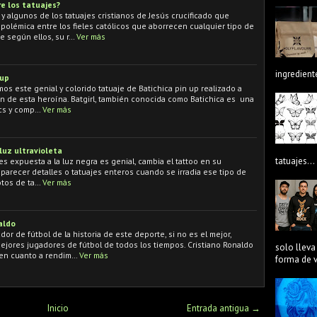
e los tatuajes?
 algunos de los tatuajes cristianos de Jesús crucificado que
polémica entre los fieles católicos que aborrecen cualquier tipo de
e según ellos, su r…
Ver más
ingredient
 up
mos este genial y colorido tatuaje de Batichica pin up realizado a
an de esta heroína. Batgirl, también conocida como Batichica es una
cs y comp…
Ver más
luz ultravioleta
tatuajes...
 es expuesta a la luz negra es genial, cambia el tattoo en su
aparecer detalles o tatuajes enteros cuando se irradia ese tipo de
otos de ta…
Ver más
aldo
dor de fútbol de la historia de este deporte, si no es el mejor,
jores jugadores de fútbol de todos los tiempos. Cristiano Ronaldo
solo lleva
 en cuanto a rendim…
Ver más
forma de ve
Inicio
Entrada antigua →