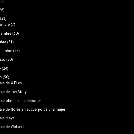
91)
76)
321)
iembre
(7)
iembre
(30)
ubre
(31)
tiembre
(28)
sto
(20)
o
(24)
o
(90)
aje de X Files
aje de Toy Story
aje olímpico de deportes
aje de flores en el cuerpo de una mujer
aje Maya
aje de Wolverine