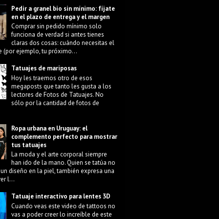
Pedir a granel bio sin mínimo: fíjate
en el plazo de entrega y el margen
Comprar sin pedido mínimo solo
funciona de verdad si antes tienes
claras dos cosas: cuándo necesitas el
e (por ejemplo, tu próximo...
Tatuajes de mariposas
Hoy les traemos otro de esos
megaposts que tanto les gusta a los
lectores de Fotos de Tatuajes. No
sólo por la cantidad de fotos de
Ropa urbana en Uruguay: el
complemento perfecto para mostrar
tus tatuajes
La moda y el arte corporal siempre
han ido de la mano. Quien se tatúa no
 un diseño en la piel, también expresa una
r l...
Tatuaje interactivo para lentes 3D
Cuando veas este video de tattoos no
vas a poder creer lo increíble de este