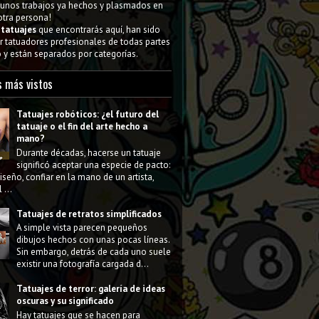
gunos trabajos ya hechos y plasmados en
 otra persona!
s
tatuajes
que encontrarás aquí, han sido
 tatuadores profesionales de todas partes
y están separados por categorías.
s más vistos
Tatuajes robóticos: ¿el futuro del
tatuaje o el fin del arte hecho a
mano?
Durante décadas, hacerse un tatuaje
significó aceptar una especie de pacto:
diseño, confiar en la mano de un artista,
 ...
Tatuajes de retratos simplificados
A simple vista parecen pequeños
dibujos hechos con unas pocas líneas.
Sin embargo, detrás de cada uno suele
existir una fotografía cargada d...
Tatuajes de terror: galería de ideas
oscuras y su significado
Hay tatuajes que se hacen para