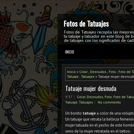
Fotos de Tatuajes
Fotos de Tatuajes recopila las mejore
tu tatuaje y tatuador en este blog de b
de tatuajes con los significados de cad
INICIO
Inicio
»
Color
,
Desnudos
,
Foto
,
Foto de T
Tatuaje
,
Tatuajes
» Tatuaje mujer desnud
Tatuaje mujer desnuda
9:37
Color
,
Desnudos
,
Foto
,
Foto de Tatu
Tatuaje
,
Tatuajes
No comments
Un bonito
tatuaje
a color de una volup
Un tatuaje que retrata la belleza femen
mujer tatuada en el pecho de este hombr
seno de la mujer retratada en el tattoo.