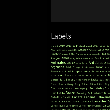
Labels
2013
2014
2015
2016
'70
13
2010
2017
2019
20
Actores
Acuarela
Abstracto
Abuelas
ACDC
Actrices
Einstein
Alcohol
Alec Falkenham
Alessandro Del Pie
Amor
Amigos
Amy Winehouse
Ana Frank
Anaki
Animales
Antebrazo
Anime
Annabelle
An
Argentina
Armas
Ariel Ortega
Aristóteles
Arn
Atrapasueños
Astronomía
Atari
Auriculares
Aut
Azul
B
Aztecas
Back to the future
Bailarina
Baile
Bart Simpson
Basketball
Barcos
Bartender
Bat
Beso
Bestia
Betty Boop
Bikini
Billie Eilish
Biog
Blancos
Bob Marley
Boc
Blink 182
Bob Esponja
Brazo
Brasil 2014
Brillante
Breaking Bad
Bruc
Cabeza
Caderas
Calavera
Caballos
Cabello
Cantantes
C
mama
Candelaria Tinelli
Cannabis
Carta
Carlos Tevez
Carpinchos
Carrie Fisher
Carros
Católico
Celeste
CatDog
CD
Cejas
Celebridades