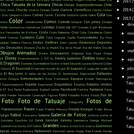
2015
(
►
Chica Tatuada de la Semana
Chicas
Chicas Superpoderosas
Chile
2014
(
►
Chucky
Cielo
Ciencia
Científicos
Chris Jones
Cicatriz
Cíclope
Ciervos
Cillian
Cola
Cobras
Cocina
n Días
Cleopatra
Clown
Coches
Cocktails
Coctel
Codos
Cola
2013
(
▼
Color
Comics
Comida
Con pelos
ombia
Comediantes
Comprar
Conejos
dic
►
rona
Costillas
Cover Up
Coronavirus
Cosméticos
CR7
Craneos
Crash Bandicoot
Cristo
Cruz
tina Fernandez de Kirchner
Cristo Redentor
Cuba
Cubrebocas
Cubrir
nov
►
Culo
mano
Cuidados
Curiosidades
Cuervos
Culos
Cupcake
Cupido
Da Vinci
oct
►
Dedos
Delfines
Demonios
Deportes
adpool
Debora Cherrys
Demi Lovato
jes
Desnudos
Dhalsim
Día de la Madre
Día de la Mujer
Día del Padre
Día del
sep
►
Dibujos Animados
Dinosaurios
Dinero
Diógenes
Dios
Diosa
Dioses
Disney
Dobles
os
Dmitriy Samohin
Dolor
Divertidamente 2
DIY
Dj
Don
ago
►
ll
Dragones
Duendes
Dumbledore
Dustin
e-book
Eduardo Lozano
Edward Cullen
juli
►
El Exorcista
El Guasón
l Conjuro
El extraño mundo de jack
El juego del miedo
El
to
El Rey León
Elefantes
El señor de los Anillos
El Sombrerero
Electricidad
juni
▼
Enfermedades
Equipos
amino
Energía
Enzo Francescoli
Ernest Hemingway
Tatu
a
España
Esqueletos
Estados Unidos
Espantapájaros
Espartanos
Estadios
s
Facebook
Fantasía
ET
Eva Perón
Explosiones
Eyeball tattoo
Familia
Faros
Tatu
ismo
Films
Flor de
Fender
Fernando Cavenaghi
Figuras
Filósofos
Firma
Físicos
Foto
Foto de Tatuaje
Fotos de
Tatu
Fotografía
Frases
Tatu
Frankenstein
Freddy Krueger
o
Freak
Freddie Mercury
Fredy Tomas
Galería de Fotos
Fútbol
Fuego
Galaxia
Futurama
Gallinas
Game of
Tatu
Geek
Geishas
Genios
Gatubela
Gauchito Gil
Geometría
George Michael
Grandes
u
Guerreros
Golondrinas
Gorila
GOT
Gótico
Grecia
Grinch
Gris
Guerra
Tatu
ágicas
Halloween
Hakuna Matata
Hannibal Lecter
Happy Tree Friends
Harley