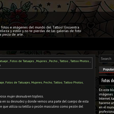
s fotos e imágenes del mundo del Tattoo! Encuentra
elleza y estilo y no te pierdas de las galerías de foto
a pieza de arte.
atuaje
,
Fotos de Tatuajes
,
Mujeres
,
Pecho
,
Tattoo
,
Tattoo Photos
,
a
Popula
Fotos d
aje
,
Fotos de Tatuajes
,
Mujeres
,
Pecho
,
Tattoo
,
Tattoo Photos
,
En este bl
imágenes 
tuosa
mujer desnuda
en topless.
Internet, 
ina en su desnudez y donde vemos una parte del cuerpo de esta
hacerse u
e que utiliza su tetilla o pezón masculino como pezón del
en el mun
profesiona