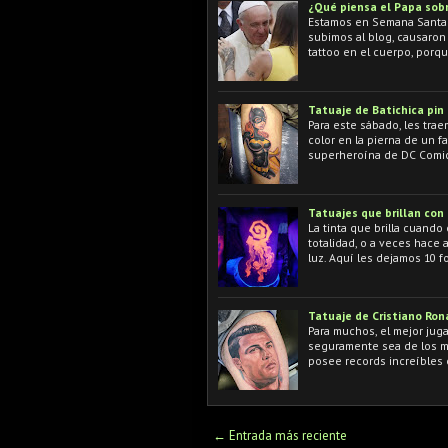
¿Qué piensa el Papa sobr
Estamos en Semana Santa y
subimos al blog, causaron 
tattoo en el cuerpo, porqu
Tatuaje de Batichica pin
Para este sábado, les trae
color en la pierna de un f
superheroína de DC Comi
Tatuajes que brillan con 
La tinta que brilla cuando
totalidad, o a veces hace 
luz. Aquí les dejamos 10 f
Tatuaje de Cristiano Ron
Para muchos, el mejor juga
seguramente sea de los me
posee records increíbles
← Entrada más reciente