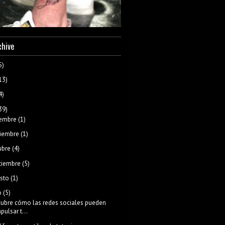
chive
5)
13)
4)
39)
iembre
(1)
iembre
(1)
ubre
(4)
tiembre
(5)
sto
(1)
o
(5)
ubre cómo las redes sociales pueden
pulsar t...