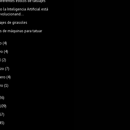
diferentes estilos de tatuajes
 la Inteligencia Artificial está
evolucionand...
ajes de girasoles
os de máquinas para tatuar
o
(4)
yo
(4)
l
(2)
zo
(7)
rero
(4)
ro
(1)
26)
109)
67)
45)