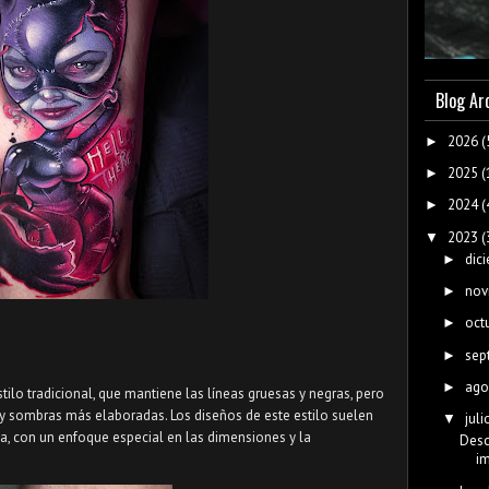
Blog Ar
2026
(
►
2025
(
►
2024
(
►
2023
(
▼
dic
►
nov
►
oct
►
sep
►
ago
►
ilo tradicional, que mantiene las líneas gruesas y negras, pero
 sombras más elaboradas. Los diseños de este estilo suelen
juli
▼
da, con un enfoque especial en las dimensiones y la
Desc
im