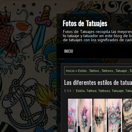
Fotos de Tatuajes
Fotos de Tatuajes recopila las mejore
tu tatuaje y tatuador en este blog de b
de tatuajes con los significados de cad
INICIO
Inicio
»
Estilo
,
Tattoo
,
Tattoos
,
Tatuaje
,
T
Los diferentes estilos de tatua
5:54
Estilo
,
Tattoo
,
Tattoos
,
Tatuaje
,
Tat