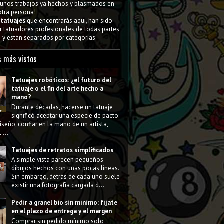
gunos trabajos ya hechos y plasmados en
 otra persona!
s
tatuajes
que encontrarás aquí, han sido
 tatuadores profesionales de todas partes
y están separados por categorías.
s más vistos
Tatuajes robóticos: ¿el futuro del
tatuaje o el fin del arte hecho a
mano?
Durante décadas, hacerse un tatuaje
significó aceptar una especie de pacto:
diseño, confiar en la mano de un artista,
 ...
Tatuajes de retratos simplificados
A simple vista parecen pequeños
dibujos hechos con unas pocas líneas.
Sin embargo, detrás de cada uno suele
existir una fotografía cargada d...
Pedir a granel bio sin mínimo: fíjate
en el plazo de entrega y el margen
Comprar sin pedido mínimo solo