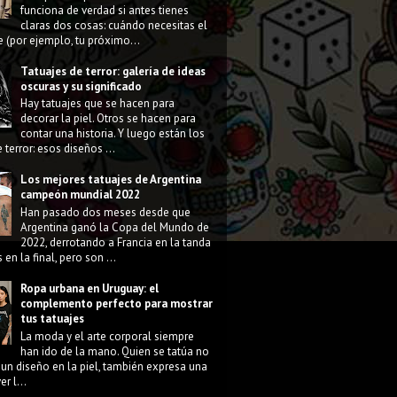
funciona de verdad si antes tienes
claras dos cosas: cuándo necesitas el
e (por ejemplo, tu próximo...
Tatuajes de terror: galería de ideas
oscuras y su significado
Hay tatuajes que se hacen para
decorar la piel. Otros se hacen para
contar una historia. Y luego están los
 terror: esos diseños ...
Los mejores tatuajes de Argentina
campeón mundial 2022
Han pasado dos meses desde que
Argentina ganó la Copa del Mundo de
2022, derrotando a Francia en la tanda
 en la final, pero son ...
Ropa urbana en Uruguay: el
complemento perfecto para mostrar
tus tatuajes
La moda y el arte corporal siempre
han ido de la mano. Quien se tatúa no
 un diseño en la piel, también expresa una
r l...