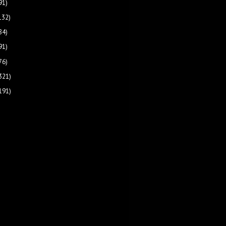
91)
132)
84)
91)
76)
321)
191)