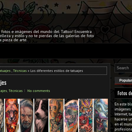
s fotos e imágenes del mundo del Tattoo! Encuentra
elleza y estilo y no te pierdas de las galerías de foto
a pieza de arte.
atuajes
,
Técnicas
» Los diferentes estilos de tatuajes
jes
Popula
uajes
,
Técnicas
No comments
Fotos d
En este bl
imágenes 
Internet, 
hacerse u
en el mun
profesiona