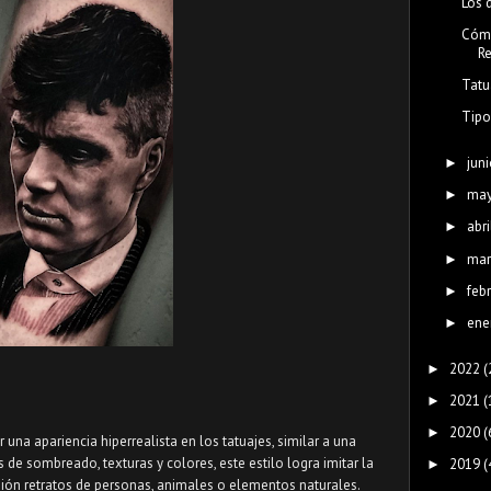
Los 
Cómo
R
Tatu
​Tip
juni
►
ma
►
abri
►
mar
►
feb
►
ene
►
2022
(
►
2021
(
►
2020
(
►
 una apariencia hiperrealista en los tatuajes, similar a una
s de sombreado, texturas y colores, este estilo logra imitar la
2019
(
►
isión retratos de personas, animales o elementos naturales.