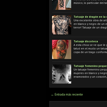
músico, lo particular del t
Tatuaje de dragón en la
Una excelente obra de arte
en blanco y negro de un e
terror! Tatuaje de un dra
Tatuaje discoteca
A esta chica se ve que le
tatuó en el muslo un tatua
copa de un trago conform
Tatuaje femenino pequeñ
Un tatuaje femenino peque
mujeres en blanco y negro
enamorados y un corazón, 
← Entrada más reciente