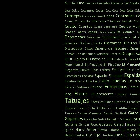
Cine
Murphy
Circulos
Ciudades
Clave de Sol
Clayto
Less
Colas
Colgantes
Colibrí
Colo-Colo
Colo-Color
Col
Consejos
Corazones
Copas
Co
Construcciones
Cristiano
Crema
Crepúsculo
Cristiano Ronaldo
Cris
Cuello
Cuentos
Cuerpo Hu
Cuero Cabelludo
Dados
Darth Vader
DC Comics
Davy Jones
De
Deportistas
Desmotivaciones Tatua
Descargar
Diamantes
Dibujos
tatuador
Diablas
Diablo
Diseño de Tatuajes
Diseñ
Discapacidad
Discos
Dragon Ba
Ramón
Donald Trump
Dotwork
Drácula
EEUU
Egipto
El Chavo del 8
El club de la pelea
E
El Principi
Monumental
El Pinguino
El Pingüino
Eminem
Elegantes
Eleven
Elvis Presley
En el c
Espald
Espacio
Espadas
Escorpiones
Escudos
Estilo
Estrellas
Estudio
Estatua de la Libertad
Femeninos
Felinos
Femin
Federico Valverde
Flores
loto
Fluorescente
Forrest Gump
Tatuajes
Fotos en Tanga
Francia
Francisc
Freezer
Fresas
Frida Kahlo
Fruta
Frutilla
Fucsia
Gatos
Thrones
Gamer
Ganesha
Gardel
Garfield
Gigantes
Gok
Girasoles
Girls
Gladiador
Glúteos
Guitarra
Gustavo Cerati
Hadas m
Guns n Roses
Harry Potter
Quinn
Hawaii
Hazlo Tú Mismo
Hija
Hijo
Hindú
Hip-Hop
Herramientas
Hinchas