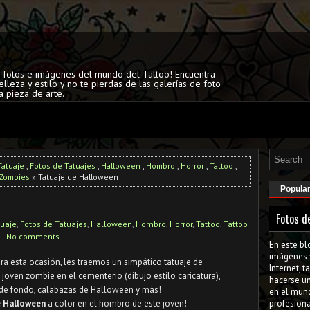
s fotos e imágenes del mundo del Tattoo! Encuentra
elleza y estilo y no te pierdas de las galerías de foto
a pieza de arte.
Tatuaje
,
Fotos de Tatuajes
,
Halloween
,
Hombro
,
Horror
,
Tattoo
,
Zombies
» Tatuaje de Halloween
Popula
Fotos d
tuaje
,
Fotos de Tatuajes
,
Halloween
,
Hombro
,
Horror
,
Tattoo
,
Tattoo
No comments
En este bl
imágenes 
a esta ocasión, les traemos un simpático tatuaje de
Internet, 
oven zombie en el cementerio (dibujo estilo caricatura),
hacerse u
 de fondo, calabazas de Halloween y más!
en el mun
e Halloween
a color en el hombro de este joven!
profesiona