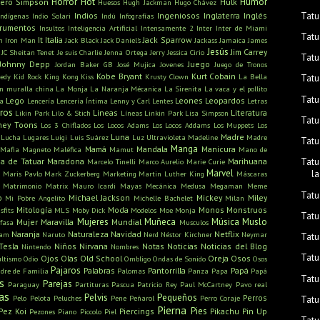
Horror
Hot
Humor
ero Simpson
Hulk
Huesos
Hugh Jackman
Hugo Chávez
Tatu
Indios
Ingeniosos
Inglaterra
Inglés
Indígenas
Indio Solari
Indú
Infografías
trumentos
Insultos
Inteligencia Artificial
Intensamente 2
Inter
Inter de Miami
Tatu
It
Italia
Jack Sparrow
n
Iron Man
Jack Black
Jack Daniel's
Jackass
Jamaica
James
Jesús
Jim Carrey
JC Sheitan Tenet
Je suis Charlie
Jenna Ortega
Jerry
Jessica Cirio
Tatu
Johnny Depp
Juego
Jordan Baker GB
José Mujica
Jovenes
Juego de Tronos
Kobe Bryant
Kurt Cobain
edy
Kid Rock
King Kong
Kiss
Krusty Clown
La Bella
Tatu
n muralla china
La Monja
La Naranja Mécanica
La Sirenita
La vaca y el pollito
Tatu
Lego
Leones
Leopardos
ra
Lencería
Lencería Íntima
Lenny y Carl
Lentes
Letras
bros
Lineas
Literatura
Likin Park
Lilo & Stich
Líneas
Linkin Park
Lisa Simpson
Tatu
ney Toons
Los 3 Chiflados
Los Locos Adams
Los Locos Addams
Los Muppets
Los
Luna
Madre
Lucha
Lugares
Luigi
Luis Suárez
Luz Ultravioleta
Madeline
Madre
Tatu
Manga
Mamá
Mandala
Manicura
Mafia
Magneto
Maléfica
Mamut
Mano de
a de Tatuar
Maradona
Marihuana
Tatu
Marcelo Tinelli
Marco Aurelio
Marie Curie
s
Marvel
l
Maris Pavlo
Mark Zuckerberg
Marketing
Martin Luther King
Máscaras
Matrimonio
Matrix
Mauro Icardi
Mayas
Mecánica
Medusa
Megaman
Meme
Tatu
o
Michael Jackson
Mickey
Miley
Mi Pobre Angelito
Michelle Bachelet
Milan
Mitología
Moda
Monos
Monstruos
sfits
MLS
Moby Dick
Modelos
Moe
Monja
Tatu
Mujeres
Muñeca
Música
Muslo
Mujer Maravilla
Mundial
fasa
Musculos
Naranja
Naturaleza
Navidad
Netflix
ham
Naruto
Nerd
Néstor Kirchner
Neymar
Tatu
Tesla
Niños
Nirvana
Notas
Noticias
Noticias del Blog
Nintendo
Nombres
Tatu
Ojos
Olas
Old School
Oreja
Osos
ultismo
Odio
Ombligo
Ondas de Sonido
Osos
Pajaros
Palabras
Pantorrilla
Papá
dre de Familia
Palomas
Panza
Papa
Papá
Tatu
s
Parejas
Paraguay
Partituras
Pascua
Patricio Rey
Paul McCartney
Pavo real
as
Pelvis
Pequeños
Perros
Pelo
Pelota
Peluches
Pene
Peñarol
Perro Coraje
Tatu
Pierna
Pies
Pez Koi
Piercings
Pikachu
Pin Up
Pezones
Piano
Piccolo
Piel