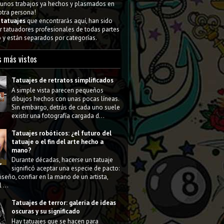
gunos trabajos ya hechos y plasmados en
 otra persona!
s
tatuajes
que encontrarás aquí, han sido
 tatuadores profesionales de todas partes
y están separados por categorías.
s más vistos
Tatuajes de retratos simplificados
A simple vista parecen pequeños
dibujos hechos con unas pocas líneas.
Sin embargo, detrás de cada uno suele
existir una fotografía cargada d...
Tatuajes robóticos: ¿el futuro del
tatuaje o el fin del arte hecho a
mano?
Durante décadas, hacerse un tatuaje
significó aceptar una especie de pacto:
diseño, confiar en la mano de un artista,
 ...
Tatuajes de terror: galería de ideas
oscuras y su significado
Hay tatuajes que se hacen para