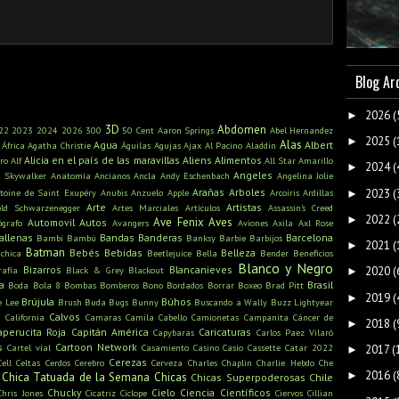
Blog Ar
2026
(
►
3D
Abdomen
22
2023
2024
2026
300
50 Cent
Aaron Springs
Abel Hernandez
2025
(
►
Alas
Agua
Albert
África
Agatha Christie
Águilas
Agujas
Ajax
Al Pacino
Aladdin
Alicia en el país de las maravillas
Aliens
Alimentos
ro
Alf
All Star
Amarillo
2024
(
►
Angeles
n Skywalker
Anatomía
Ancianos
Ancla
Andy Eschenbach
Angelina Jolie
Arañas
Arboles
2023
(
toine de Saint Exupéry
Anubis
Anzuelo
Apple
Arcoíris
Ardillas
►
Arte
Artistas
old Schwarzenegger
Artes Marciales
Artículos
Assassin's Creed
2022
(
►
Ave Fenix
Aves
Automovil
Autos
ógrafo
Avangers
Aviones
Axila
Axl Rose
allenas
Bandas
Banderas
Barcelona
Bambi
Bambú
Banksy
Barbie
Barbijos
2021
(
►
Batman
Bebés
Bebidas
Belleza
ichica
Beetlejuice
Bella
Bender
Beneficios
Blanco y Negro
Bizarros
Blancanieves
rafía
Black & Grey
Blackout
2020
(
►
a
Brasil
Boda
Bola 8
Bombas
Bomberos
Bono
Bordados
Borrar
Boxeo
Brad Pitt
2019
(
►
Brújula
Búhos
e Lee
Brush
Buda
Bugs Bunny
Buscando a Wally
Buzz Lightyear
s
Calvos
California
Camaras
Camila Cabello
Camionetas
Campanita
Cáncer de
2018
(
►
aperucita Roja
Capitán América
Caricaturas
Capybaras
Carlos Paez Vilaró
s
Cartoon Network
Cartel víal
Casamiento
Casino
Casio
Cassette
Catar 2022
2017
(
►
Cerezas
Cell
Celtas
Cerdos
Cerebro
Cerveza
Charles Chaplin
Charlie Hebdo
Che
2016
(
►
Chica Tatuada de la Semana
Chicas
Chicas Superpoderosas
Chile
Chucky
Cielo
Ciencia
Científicos
Chris Jones
Cicatriz
Cíclope
Ciervos
Cillian