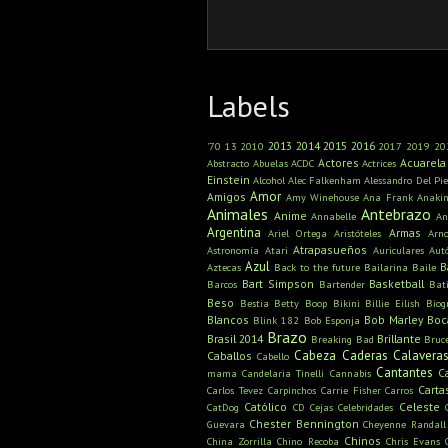
Labels
2013
2014
2015
2016
'70
13
2010
2017
2019
20
Actores
Acuarela
Abstracto
Abuelas
ACDC
Actrices
Einstein
Alcohol
Alec Falkenham
Alessandro Del Pie
Amor
Amigos
Amy Winehouse
Ana Frank
Anaki
Animales
Antebrazo
Anime
Annabelle
An
Argentina
Armas
Ariel Ortega
Aristóteles
Arn
Atrapasueños
Astronomía
Atari
Auriculares
Aut
Azul
B
Aztecas
Back to the future
Bailarina
Baile
Bart Simpson
Basketball
Barcos
Bartender
Bat
Beso
Bestia
Betty Boop
Bikini
Billie Eilish
Biog
Blancos
Bob Marley
Boc
Blink 182
Bob Esponja
Brazo
Brasil 2014
Brillante
Breaking Bad
Bruc
Cabeza
Caderas
Calavera
Caballos
Cabello
Cantantes
C
mama
Candelaria Tinelli
Cannabis
Carta
Carlos Tevez
Carpinchos
Carrie Fisher
Carros
Católico
Celeste
CatDog
CD
Cejas
Celebridades
Chester Bennington
Guevara
Cheyenne Randall
Chinos
China Zorrilla
Chino Recoba
Chris Evans