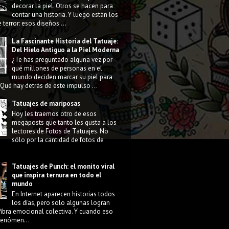
decorar la piel. Otros se hacen para
contar una historia. Y luego están los
 terror: esos diseños ...
La Fascinante Historia del Tatuaje:
Del Hielo Antiguo a la Piel Moderna
¿Te has preguntado alguna vez por
qué millones de personas en el
mundo deciden marcar su piel para
Qué hay detrás de este impulso ...
Tatuajes de mariposas
Hoy les traemos otro de esos
megaposts que tanto les gusta a los
lectores de Fotos de Tatuajes. No
sólo por la cantidad de fotos de
Tatuajes de Punch: el monito viral
que inspira ternura en todo el
mundo
En Internet aparecen historias todos
los días, pero solo algunas logran
fibra emocional colectiva. Y cuando eso
 fenómen...