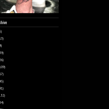
chive
5)
13)
4)
39)
26)
109)
67)
45)
91)
132)
84)