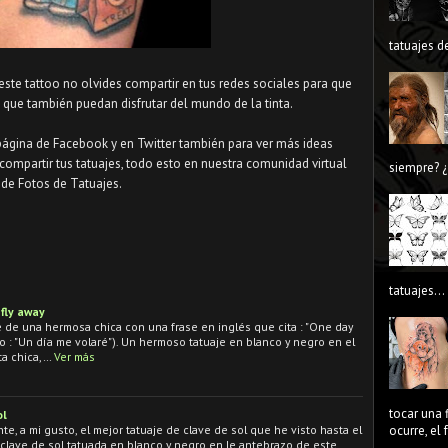
tatuajes de
 este tattoo no olvides compartir en tus redes sociales para que
que también puedan disfrutar del mundo de la tinta.
página de Facebook y en Twitter también para ver más ideas
compartir tus tatuajes, todo esto en nuestra comunidad virtual
siempre? ¿
de Fotos de Tatuajes.
tatuajes...
 fly away
e de una hermosa chica con una frase en inglés que cita : "One day
omo : "Un día me volaré"). Un hermoso tatuaje en blanco y negro en el
sta chica,…
Ver más
tocar una 
ol
te, a mi gusto, el mejor tatuaje de clave de sol que he visto hasta el
ocurre, el
clave de sol tatuada en blanco y negro en le antebrazo de este