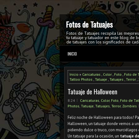
Fotos de Tatuajes
Fotos de Tatuajes recopila las mejore
tu tatuaje y tatuador en este blog de b
de tatuajes con los significados de cad
INICIO
Inicio
»
Caricaturas
,
Color
,
Foto
,
Foto de 
Tattoo Photos
,
Tatuaje
,
Tatuajes
,
Terror
,
Tatuaje de Halloween
8:24
Caricaturas
,
Color
,
Foto
,
Foto de Ta
Photos
,
Tatuaje
,
Tatuajes
,
Terror
,
Zombies
Feliz noche de Halloween para todos! Par
Halloween, un tatuaje donde vemos a un j
pidiendo dulce o truco, con murciélagos
Un tatuaje para la ocasión, un
tatuaje d