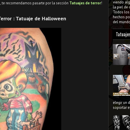
viendo al
n, te recomendamos pasarte por la sección
Tatuajes de terror
!
la piel de
Todos lo
hechos por
Terror : Tatuaje de Halloween
del mundo 
Tatuaje
elegir un 
soportar el