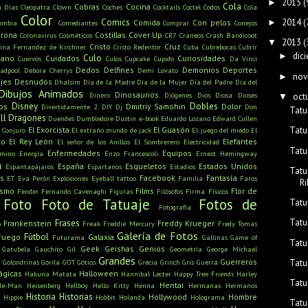
2015
(
►
Cola
Cobras
Cocina
n Días
Cleopatra
Clown
Coches
Cocktails
Coctel
Codos
Cola
Color
2014
(
Comics
►
Comida
Con pelos
ombia
Comediantes
Comprar
Conejos
rona
Costillas
Cover Up
Coronavirus
Cosméticos
CR7
Craneos
Crash Bandicoot
2013
(
▼
Cristo
Cruz
tina Fernandez de Kirchner
Cristo Redentor
Cuba
Cubrebocas
Cubrir
dic
►
Culo
mano
Cuidados
Curiosidades
Cuervos
Culos
Cupcake
Cupido
Da Vinci
Dedos
Delfines
Demonios
Deportes
adpool
Debora Cherrys
Demi Lovato
nov
►
jes
Desnudos
Dhalsim
Día de la Madre
Día de la Mujer
Día del Padre
Día del
Dibujos Animados
Dinosaurios
Dinero
Diógenes
Dios
Diosa
Dioses
oct
▼
Disney
Dobles
os
Dmitriy Samohin
Dolor
Divertidamente 2
DIY
Dj
Don
Tatu
ll
Dragones
Duendes
Dumbledore
Dustin
e-book
Eduardo Lozano
Edward Cullen
El Exorcista
El Guasón
Tatu
l Conjuro
El extraño mundo de jack
El juego del miedo
El
to
El Rey León
Elefantes
El señor de los Anillos
El Sombrerero
Electricidad
Tatu
Enfermedades
Equipos
amino
Energía
Enzo Francescoli
Ernest Hemingway
a
España
Esqueletos
Estados Unidos
Espantapájaros
Espartanos
Estadios
Tatu
s
Facebook
Fantasía
ET
Eva Perón
Explosiones
Eyeball tattoo
Familia
Faros
R
ismo
Films
Flor de
Fender
Fernando Cavenaghi
Figuras
Filósofos
Firma
Físicos
Foto
Foto de Tatuaje
Fotos de
Tatu
Fotografía
Tatu
Frases
Frankenstein
Freddy Krueger
o
Freak
Freddie Mercury
Fredy Tomas
Galería de Fotos
Fútbol
Fuego
Galaxia
Futurama
Gallinas
Game of
Tatu
Geek
Geishas
Genios
Gatubela
Gauchito Gil
Geometría
George Michael
Grandes
u
Guerreros
Tatu
Golondrinas
Gorila
GOT
Gótico
Grecia
Grinch
Gris
Guerra
ágicas
Halloween
Hakuna Matata
Hannibal Lecter
Happy Tree Friends
Harley
Tatu
Hentai
He-Man
Heisenberg
Hellboy
Hello Kitty
Henna
Hermanas
Hermanos
Historia
Historias
Hollywood
Hombre
Hippie
Hobbit
Holanda
Holograma
Tatu