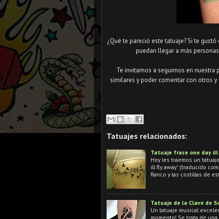
¿Qué te pareció este tatuaje? Si te gustó
puedan llegar a más personas 
Te invitamos a seguirnos en nuestra 
similares y poder comentar con otros y 
Tatuajes relacionados:
Tatuaje frase one day ill
Hoy les traemos un tatuaj
ill fly away" (traducido c
fianco y las costillas de e
Tatuaje de la Clave de S
Un tatuaje musical excelen
momento! Se trata de una 