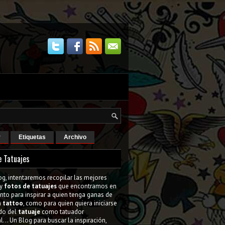
r
Etiquetas
Archivo
e Tatuajes
og, intentaremos recopilar las mejores
y
fotos de tatuajes
que encontramos en
tanto para inspirar a quien tenga ganas de
n
tattoo
, como para quien quiera iniciarse
do del
tatuaje
como tatuador
l... Un Blog para buscar la inspiración,