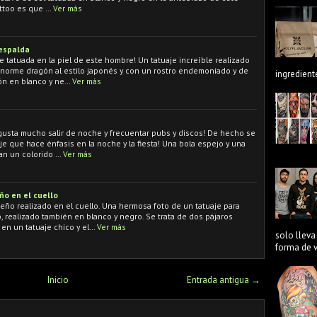
attoo es que …
Ver más
 espalda
 tatuada en la piel de este hombre! Un tatuaje increíble realizado
norme dragón al estilo japonés y con un rostro endemoniado y de
ingredient
gón en blanco y ne…
Ver más
 gusta mucho salir de noche y frecuentar pubs y discos! De hecho se
je que hace énfasis en la noche y la fiesta! Una bola espejo y una
an un colorido …
Ver más
o en el cuello
ño realizado en el cuello. Una hermosa foto de un tatuaje para
, realizado también en blanco y negro. Se trata de dos pájaros
en un tatuaje chico y el…
Ver más
solo lleva
forma de ve
Inicio
Entrada antigua →