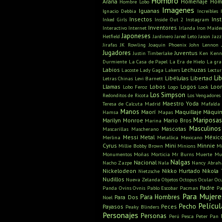
Hombro
Araña
Homenaje
Hom
Hombre Lobo
Imagenes
Iguanas
Ignacio Debbia
Increíbles
Insectos
Ins
Inked Girls
Inside Out 2
Instagram
Inventores
Interactivo
Internet
Irlanda
Iron Maide
Japoneses
Hetfield
Jardinero
Jared Leto
Jason
Jazz
Jirafas
JK Rowling
Joaquin Phoenix
John Lennon
Jugadores
Juventus
Justin Timberlake
Ken
Kenn
Durmiente
La Casa de Papel
La Era de Hielo
La gra
Labios
Lechuzas
Lacoste
Lady Gaga
Lakers
Lectu
Li
Libélulas
Libertad
Letras Chinas
Levi Barnett
Llamas
Lobos
Logos
Loo
Lobo Feroz
Logo
Look
Los Simpson
Redonditos de Ricota
Los Vengadores
Maestro Yoda
Teresa de Calcuta
Madrid
Mafalda
Manos
Maorí
Maquillaje
Máquin
Hamsa
Mapas
Mariposa
Marilyn Monroe
Mario Bros
Marina
Masculinos
Mascotas
Mascarillas
Mascherano
Messi
Metal
Méxic
Merlina
Metallica
Mexicano
Cyrus
Mini
Minnie
Millie Bobby Brown
Minions
Mi
Monumentos
Moñas
Morticia
Mr Burns
Muerte
Mu
Nalgas
Nacional
Nacho Zazpe
Nala
Nancy Abra
Nickelodeon
Nikko Hurtado
Nikola 
Nietzsche
Nudillos
Nueva Zelanda
Objetos
Octopus
Ocular
Oc
Padre
Panda
Ovins
Ovnis
Pablo Escobar
Pacman
Pa
Para Mujere
Para Hombres
Para Dos
Noel
Películ
Pecho
Payasos
Peces
Peaky Blinders
Personajes
Personas
Perú
Pesca
Peter Pan