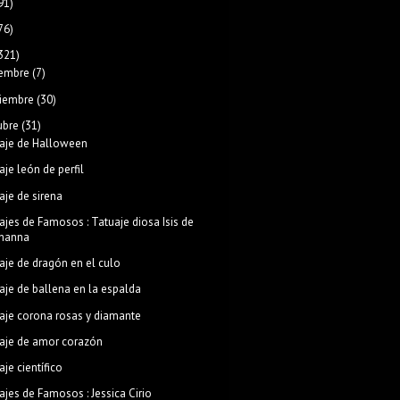
91)
76)
321)
iembre
(7)
iembre
(30)
ubre
(31)
aje de Halloween
aje león de perfil
aje de sirena
ajes de Famosos : Tatuaje diosa Isis de
ihanna
aje de dragón en el culo
aje de ballena en la espalda
aje corona rosas y diamante
aje de amor corazón
aje científico
ajes de Famosos : Jessica Cirio