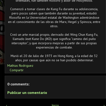
orientales, fue también filósofo y actor de Hollywood.
Comenzó a tomar clases de Kung Fu durante su adolescencia,
pero pocos saben que también durante su juventud, estudió
filosofía en la Universidad estatal de Washington adentrándose
en el conocimiento de las obras de Marx, Hegel y Spinoza, entre
otros.
Creó un arte marcial propio, derivado del Wing Chun Kung Fu,
llamado Jeet Kune Do (JKD) que significa “camino del puño
interceptor”, y que incorpora mejoras a partir de sus propias
experiencias de combate.
Murió el 20 de Julio de 1973 en Hong Kong, a la edad de 32
años, por causas que aún no se han podido determinar.
Mathias Rodriguez
Compartir
0 comments:
Publicar un comentario
‹
Inicio
›