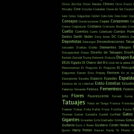
Chinos
China Zorrilla
Chino Recoba
Chris Evans
Cine
Murphy
Circulos
Ciudades
Clave de Sol
Clayto
Less
Colas
Colgantes
Colibrí
Colo-Colo
Colo-Color
Col
Consejos
Corazones
Copas
Co
Construcciones
Cristiano
Crema
Crepúsculo
Cristiano Ronaldo
Cris
Cuello
Cuentos
Cuerpo Hu
Cuero Cabelludo
Dados
Darth Vader
DC Comics
Davy Jones
De
Deportistas
Desmotivaciones Tatua
Descargar
Diamantes
Dibujos
tatuador
Diablas
Diablo
Diseño de Tatuajes
Diseñ
Discapacidad
Discos
Dragon Ba
Ramón
Donald Trump
Dotwork
Drácula
EEUU
Egipto
El Chavo del 8
El club de la pelea
E
El Principi
Monumental
El Pinguino
El Pingüino
Eminem
Elegantes
Eleven
Elvis Presley
En el c
Espald
Espacio
Espadas
Escorpiones
Escudos
Estilo
Estrellas
Estudio
Estatua de la Libertad
Femeninos
Felinos
Femin
Federico Valverde
Flores
loto
Fluorescente
Forrest Gump
Tatuajes
Fotos en Tanga
Francia
Francisc
Freezer
Fresas
Frida Kahlo
Fruta
Frutilla
Fucsia
Gatos
Thrones
Gamer
Ganesha
Gardel
Garfield
Gigantes
Gok
Girasoles
Girls
Gladiador
Glúteos
Guitarra
Gustavo Cerati
Hadas m
Guns n Roses
Harry Potter
Quinn
Hawaii
Hazlo Tú Mismo