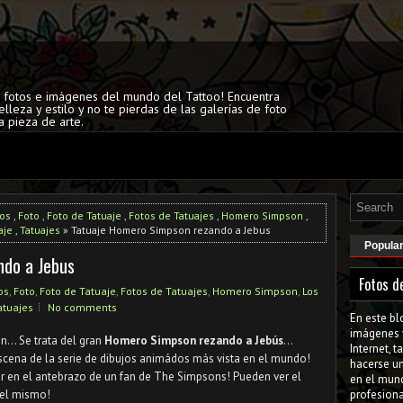
s fotos e imágenes del mundo del Tattoo! Encuentra
elleza y estilo y no te pierdas de las galerías de foto
a pieza de arte.
os
,
Foto
,
Foto de Tatuaje
,
Fotos de Tatuajes
,
Homero Simpson
,
aje
,
Tatuajes
» Tatuaje Homero Simpson rezando a Jebus
Popula
ndo a Jebus
Fotos d
os
,
Foto
,
Foto de Tatuaje
,
Fotos de Tatuajes
,
Homero Simpson
,
Los
atuajes
No comments
En este bl
imágenes 
... Se trata del gran
Homero Simpson
rezando a Jebús
...
Internet, 
ena de la serie de dibujos animádos más vista en el mundo!
hacerse u
lor en el antebrazo de un fan de The Simpsons! Pueden ver el
en el mun
 el mismo!
profesiona