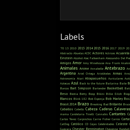
Labels
2013
2014
2015
2016
'70
13
2010
2017
2019
20
Actores
Acuarela
Abstracto
Abuelas
ACDC
Actrices
Einstein
Alcohol
Alec Falkenham
Alessandro Del Pie
Amor
Amigos
Amy Winehouse
Ana Frank
Anaki
Animales
Antebrazo
Anime
Annabelle
An
Argentina
Armas
Ariel Ortega
Aristóteles
Arn
Atrapasueños
Astronomía
Atari
Auriculares
Aut
Azul
B
Aztecas
Back to the future
Bailarina
Baile
Bart Simpson
Basketball
Barcos
Bartender
Bat
Beso
Bestia
Betty Boop
Bikini
Billie Eilish
Biog
Blancos
Bob Marley
Boc
Blink 182
Bob Esponja
Brazo
Brasil 2014
Brillante
Breaking Bad
Bruc
Cabeza
Caderas
Calavera
Caballos
Cabello
Cantantes
C
mama
Candelaria Tinelli
Cannabis
Carta
Carlos Tevez
Carpinchos
Carrie Fisher
Carros
Católico
Celeste
CatDog
CD
Cejas
Celebridades
Chester Bennington
Guevara
Cheyenne Randall