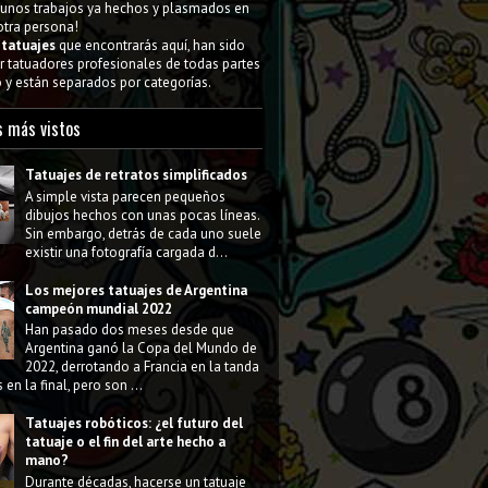
gunos trabajos ya hechos y plasmados en
 otra persona!
s
tatuajes
que encontrarás aquí, han sido
 tatuadores profesionales de todas partes
y están separados por categorías.
s más vistos
Tatuajes de retratos simplificados
A simple vista parecen pequeños
dibujos hechos con unas pocas líneas.
Sin embargo, detrás de cada uno suele
existir una fotografía cargada d...
Los mejores tatuajes de Argentina
campeón mundial 2022
Han pasado dos meses desde que
Argentina ganó la Copa del Mundo de
2022, derrotando a Francia en la tanda
 en la final, pero son ...
Tatuajes robóticos: ¿el futuro del
tatuaje o el fin del arte hecho a
mano?
Durante décadas, hacerse un tatuaje