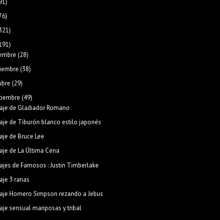
91)
76)
321)
191)
iembre
(28)
iembre
(38)
ubre
(29)
tiembre
(49)
aje de Gladiador Romano
aje de Tiburón blanco estilo japonés
aje de Bruce Lee
aje de La Última Cena
ajes de Famosos : Justin Timberlake
aje 3 ranas
aje Homero Simpson rezando a Jebus
aje sensual mariposas y tribal