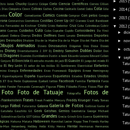
2015
(
►
Chucky
Cielo
Ciencia
Científicos
Chris Jones
Cicatriz
Cíclope
Ciervos
Cillian
Cola
Cobras
Cocina
n Días
Cleopatra
Clown
Coches
Cocktails
Coctel
Codos
Cola
2014
(
►
Color
Comics
Comida
Con pelos
ombia
Comediantes
Comprar
Conejos
2013
(
►
rona
Costillas
Cover Up
Coronavirus
Cosméticos
CR7
Craneos
Crash Bandicoot
Cristo
Cruz
tina Fernandez de Kirchner
Cristo Redentor
Cuba
Cubrebocas
Cubrir
2012
(
▼
Culo
mano
Cuidados
Curiosidades
Cuervos
Culos
Cupcake
Cupido
Da Vinci
dic
►
Dedos
Delfines
Demonios
Deportes
adpool
Debora Cherrys
Demi Lovato
jes
Desnudos
nov
Dhalsim
Día de la Madre
Día de la Mujer
Día del Padre
Día del
►
Dibujos Animados
Dinosaurios
Dinero
Diógenes
Dios
Diosa
Dioses
oct
►
Disney
Dobles
os
Dmitriy Samohin
Dolor
Divertidamente 2
DIY
Dj
Don
ll
Dragones
Duendes
Dumbledore
Dustin
e-book
Eduardo Lozano
Edward Cullen
sep
▼
El Exorcista
El Guasón
l Conjuro
El extraño mundo de jack
El juego del miedo
El
Tatu
to
El Rey León
Elefantes
El señor de los Anillos
El Sombrerero
Electricidad
Enfermedades
Equipos
amino
Energía
Enzo Francescoli
Ernest Hemingway
Tatu
a
España
Esqueletos
Estados Unidos
Espantapájaros
Espartanos
Estadios
Tatu
s
Facebook
Fantasía
ET
Eva Perón
Explosiones
Eyeball tattoo
Familia
Faros
ismo
Films
Flor de
Fender
Fernando Cavenaghi
Figuras
Filósofos
Firma
Físicos
Tatu
Foto
Foto de Tatuaje
Fotos de
Fotografía
Tatu
Frases
Frankenstein
Freddy Krueger
o
Freak
Freddie Mercury
Fredy Tomas
Galería de Fotos
Fútbol
Tatu
Fuego
Galaxia
Futurama
Gallinas
Game of
Geek
Geishas
Genios
Gatubela
Gauchito Gil
Geometría
George Michael
Tatu
Grandes
u
Guerreros
Golondrinas
Gorila
GOT
Gótico
Grecia
Grinch
Gris
Guerra
ágicas
Halloween
Hakuna Matata
Hannibal Lecter
Happy Tree Friends
Harley
Tatu
Hentai
He-Man
Heisenberg
Hellboy
Hello Kitty
Henna
Hermanas
Hermanos