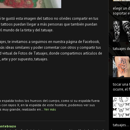
elegir un 
soportar el
Si te gustó esta imagen del tattoo no olvides compartir en tus
s tattoos puedan llegar a más personas que también puedan
el mundo de la tinta y del tatuaje.
uajes, te invitamos a seguirnos en nuestra página de Facebook,
más ideas similares y poder comentar con otros y compartir tus
tatuajes de
d virtual de Fotos de Tatuajes, donde compartimos artículos de
, arte y por supuesto, tatuajes.
tocar una 
ocurre, el
a espalda todos los huesos del cuerpo, como si su espalda fuera
a con rayos X, en la espalda de este hombre, podemos ver sus
s muy grande, realizado en…
Ver más
tatuajes...
 antebrazo