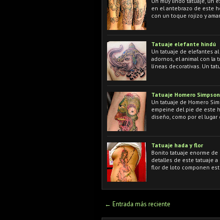
Un muy lindo tatuaje, un 
en el antebrazo de este h
con un toque rojizo y amar
Tatuaje elefante hindú
Un tatuaje de elefantes a
adornos, el animal con la 
líneas decorativas. Un tat
Tatuaje Homero Simpson
Un tatuaje de Homero Sim
empeine del pie de este h
diseño, como por el lugar
Tatuaje hada y flor
Bonito tatuaje enorme de u
detalles de este tatuaje a 
flor de loto componen es
← Entrada más reciente