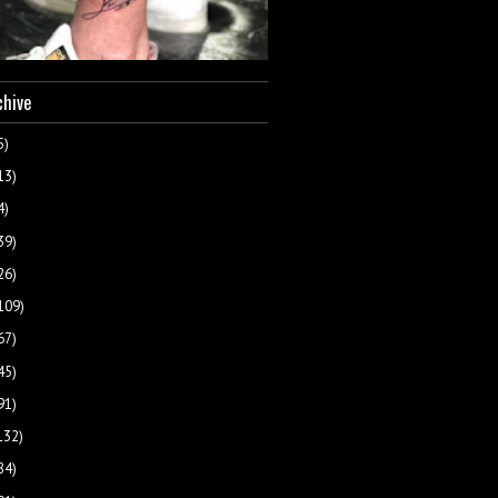
chive
5)
13)
4)
39)
26)
109)
67)
45)
91)
132)
84)