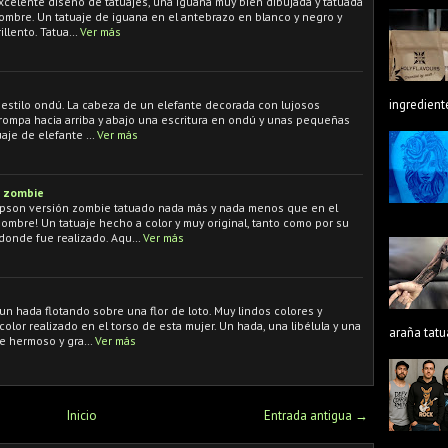
excelente diseño de tatuajes, una iguana muy bien dibujada y tatuada
ombre. Un tatuaje de iguana en el antebrazo en blanco y negro y
illento. Tatua…
Ver más
ingredient
l estilo ondú. La cabeza de un elefante decorada con lujosos
trompa hacia arriba y abajo una escritura en ondú y unas pequeñas
uaje de elefante …
Ver más
 zombie
pson versión zombie tatuado nada más y nada menos que en el
ombre! Un tatuaje hecho a color y muy original, tanto como por su
 donde fue realizado. Aqu…
Ver más
n hada flotando sobre una flor de loto. Muy lindos colores y
color realizado en el torso de esta mujer. Un hada, una libélula y una
araña tatu
te hermoso y gra…
Ver más
Inicio
Entrada antigua →