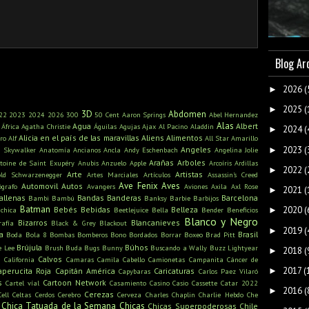
Blog Ar
2026
(
►
2025
(
►
3D
Abdomen
22
2023
2024
2026
300
50 Cent
Aaron Springs
Abel Hernandez
Alas
Agua
Albert
África
Agatha Christie
Águilas
Agujas
Ajax
Al Pacino
Aladdin
2024
(
►
Alicia en el país de las maravillas
Aliens
Alimentos
ro
Alf
All Star
Amarillo
2023
(
Angeles
►
n Skywalker
Anatomía
Ancianos
Ancla
Andy Eschenbach
Angelina Jolie
Arañas
Arboles
toine de Saint Exupéry
Anubis
Anzuelo
Apple
Arcoíris
Ardillas
2022
(
►
Arte
Artistas
old Schwarzenegger
Artes Marciales
Artículos
Assassin's Creed
Ave Fenix
Aves
Automovil
Autos
ógrafo
Avangers
Aviones
Axila
Axl Rose
2021
(
►
allenas
Bandas
Banderas
Barcelona
Bambi
Bambú
Banksy
Barbie
Barbijos
Batman
Bebés
Bebidas
Belleza
2020
(
ichica
Beetlejuice
Bella
Bender
Beneficios
►
Blanco y Negro
Bizarros
Blancanieves
rafía
Black & Grey
Blackout
2019
(
►
a
Brasil
Boda
Bola 8
Bombas
Bomberos
Bono
Bordados
Borrar
Boxeo
Brad Pitt
Brújula
Búhos
e Lee
Brush
Buda
Bugs Bunny
Buscando a Wally
Buzz Lightyear
2018
(
►
s
Calvos
California
Camaras
Camila Cabello
Camionetas
Campanita
Cáncer de
2017
(
►
aperucita Roja
Capitán América
Caricaturas
Capybaras
Carlos Paez Vilaró
s
Cartoon Network
Cartel víal
Casamiento
Casino
Casio
Cassette
Catar 2022
2016
(
►
Cerezas
Cell
Celtas
Cerdos
Cerebro
Cerveza
Charles Chaplin
Charlie Hebdo
Che
Chica Tatuada de la Semana
Chicas
Chicas Superpoderosas
Chile