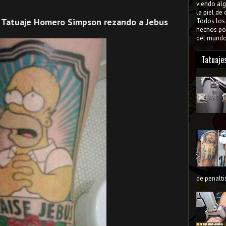
viendo al
la piel de
: Tatuaje Homero Simpson rezando a Jebus
Todos lo
hechos por
del mundo 
Tatuaje
de penaltis