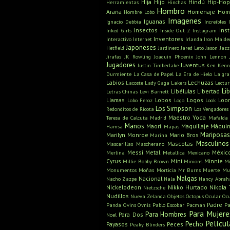
Hija
Hijo
Hindú
Hip-Hop
Herramientas
Hinchas
Hombro
Araña
Homenaje
Hom
Hombre Lobo
Imagenes
Iguanas
Ignacio Debbia
Increíbles
Insectos
Ins
Inked Girls
Inside Out 2
Instagram
Inventores
Interactivo
Internet
Irlanda
Iron Maide
Japoneses
Hetfield
Jardinero
Jared Leto
Jason
Jazz
Jirafas
JK Rowling
Joaquin Phoenix
John Lennon
Jugadores
Juventus
Justin Timberlake
Ken
Kenn
Durmiente
La Casa de Papel
La Era de Hielo
La gra
Labios
Lechuzas
Lacoste
Lady Gaga
Lakers
Lectu
Li
Libélulas
Libertad
Letras Chinas
Levi Barnett
Llamas
Lobos
Logos
Loo
Lobo Feroz
Logo
Look
Los Simpson
Redonditos de Ricota
Los Vengadores
Maestro Yoda
Teresa de Calcuta
Madrid
Mafalda
Manos
Maorí
Maquillaje
Máquin
Hamsa
Mapas
Mariposa
Marilyn Monroe
Mario Bros
Marina
Masculinos
Mascotas
Mascarillas
Mascherano
Messi
Metal
Méxic
Merlina
Metallica
Mexicano
Cyrus
Mini
Minnie
Millie Bobby Brown
Minions
Mi
Monumentos
Moñas
Morticia
Mr Burns
Muerte
Mu
Nalgas
Nacional
Nacho Zazpe
Nala
Nancy Abra
Nickelodeon
Nikko Hurtado
Nikola 
Nietzsche
Nudillos
Nueva Zelanda
Objetos
Octopus
Ocular
Oc
Padre
Panda
Ovins
Ovnis
Pablo Escobar
Pacman
Pa
Para Mujere
Para Hombres
Para Dos
Noel
Películ
Pecho
Payasos
Peces
Peaky Blinders