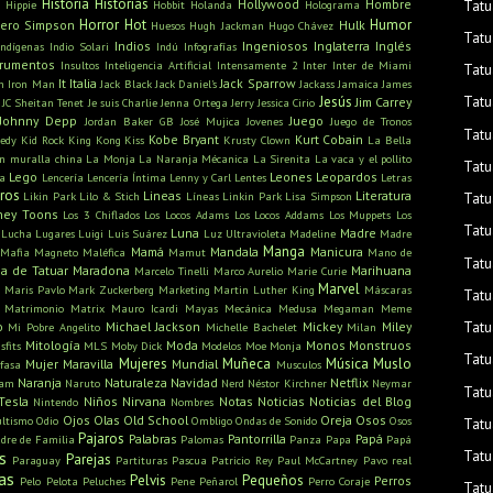
Historia
Historias
Hollywood
Hombre
Tatu
Hippie
Hobbit
Holanda
Holograma
Horror
Hot
Humor
ero Simpson
Hulk
Huesos
Hugh Jackman
Hugo Chávez
Tatu
Indios
Ingeniosos
Inglaterra
Inglés
Indígenas
Indio Solari
Indú
Infografías
trumentos
Insultos
Inteligencia Artificial
Intensamente 2
Inter
Inter de Miami
Tatu
It
Italia
Jack Sparrow
n
Iron Man
Jack Black
Jack Daniel's
Jackass
Jamaica
James
Jesús
Tatu
Jim Carrey
JC Sheitan Tenet
Je suis Charlie
Jenna Ortega
Jerry
Jessica Cirio
Johnny Depp
Juego
Jordan Baker GB
José Mujica
Jovenes
Juego de Tronos
Tatu
Kobe Bryant
Kurt Cobain
edy
Kid Rock
King Kong
Kiss
Krusty Clown
La Bella
n muralla china
La Monja
La Naranja Mécanica
La Sirenita
La vaca y el pollito
Tatu
Lego
Leones
Leopardos
ra
Lencería
Lencería Íntima
Lenny y Carl
Lentes
Letras
bros
Lineas
Literatura
Likin Park
Lilo & Stich
Líneas
Linkin Park
Lisa Simpson
Tatu
ney Toons
Los 3 Chiflados
Los Locos Adams
Los Locos Addams
Los Muppets
Los
Tatu
Luna
Madre
Lucha
Lugares
Luigi
Luis Suárez
Luz Ultravioleta
Madeline
Madre
Manga
Mamá
Mandala
Manicura
Mafia
Magneto
Maléfica
Mamut
Mano de
Tatu
a de Tatuar
Maradona
Marihuana
Marcelo Tinelli
Marco Aurelio
Marie Curie
s
Marvel
Maris Pavlo
Mark Zuckerberg
Marketing
Martin Luther King
Máscaras
Tatu
Matrimonio
Matrix
Mauro Icardi
Mayas
Mecánica
Medusa
Megaman
Meme
Tatu
o
Michael Jackson
Mickey
Miley
Mi Pobre Angelito
Michelle Bachelet
Milan
Mitología
Moda
Monos
Monstruos
sfits
MLS
Moby Dick
Modelos
Moe
Monja
Tatu
Mujeres
Muñeca
Música
Muslo
Mujer Maravilla
Mundial
fasa
Musculos
Naranja
Naturaleza
Navidad
Netflix
ham
Naruto
Nerd
Néstor Kirchner
Neymar
Tatu
Tesla
Niños
Nirvana
Notas
Noticias
Noticias del Blog
Nintendo
Nombres
Ojos
Olas
Old School
Oreja
Osos
ultismo
Odio
Ombligo
Ondas de Sonido
Osos
Tatu
Pajaros
Palabras
Pantorrilla
Papá
dre de Familia
Palomas
Panza
Papa
Papá
Tatu
s
Parejas
Paraguay
Partituras
Pascua
Patricio Rey
Paul McCartney
Pavo real
as
Pelvis
Pequeños
Perros
Pelo
Pelota
Peluches
Pene
Peñarol
Perro Coraje
Tatu