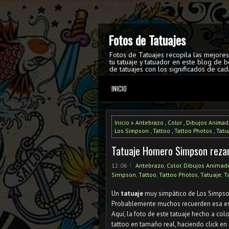
Fotos de Tatuajes
Fotos de Tatuajes recopila las mejore
tu tatuaje y tatuador en este blog de b
de tatuajes con los significados de cad
INICIO
Inicio
»
Antebrazo
,
Color
,
Dibujos Animad
Los Simpson
,
Tattoo
,
Tattoo Photos
,
Tatu
Tatuaje Homero Simpson reza
12:06
Antebrazo
,
Color
,
Dibujos Animad
Simpson
,
Tattoo
,
Tattoo Photos
,
Tatuaje
,
T
Un
tatuaje
muy simpático de Los Simpson
Probablemente muchos recuerden esa esc
Aquí, la foto de este tatuaje hecho a co
tattoo en tamaño real, haciendo click en