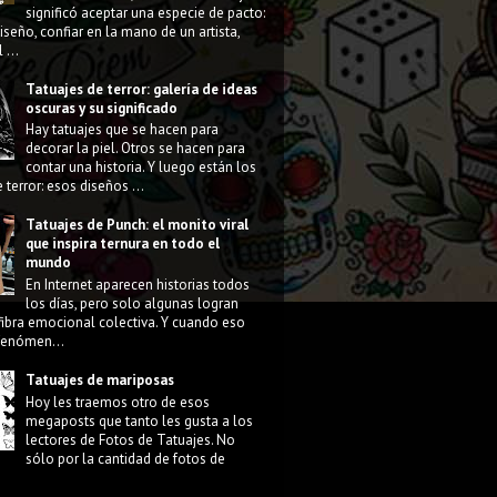
significó aceptar una especie de pacto:
diseño, confiar en la mano de un artista,
 ...
Tatuajes de terror: galería de ideas
oscuras y su significado
Hay tatuajes que se hacen para
decorar la piel. Otros se hacen para
contar una historia. Y luego están los
 terror: esos diseños ...
Tatuajes de Punch: el monito viral
que inspira ternura en todo el
mundo
En Internet aparecen historias todos
los días, pero solo algunas logran
fibra emocional colectiva. Y cuando eso
 fenómen...
Tatuajes de mariposas
Hoy les traemos otro de esos
megaposts que tanto les gusta a los
lectores de Fotos de Tatuajes. No
sólo por la cantidad de fotos de