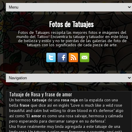
Fotos de Tatuajes
Fotos de Tatuajes recopila las mejores fotos e imágenes del
mundo del Tattoo! Encuentra tu tatuaje y tatuador en este blog
de belleza y estilo y no te pierdas de las galerías de foto de
tatuajes con los significados de cada pieza de arte.
Tatuaje de Rosa y frase de amor
Un hermoso
tatuaje
de una
rosa roja
en la espalda con una
bella
frase
que dice así en inglés "Love is much like a wild rose
beautiful and calm but willing to draw blood in it's defense" algo
así como "El
amor
es como una rosa salvaje, hermosa y calmada
pero esperando para derramar sangre en su defensa".
Una frase realmente muy linda agregada a este tatuaje de una
linda rosa. Un tatuaje a color muy femenino y coqueto, aquí está