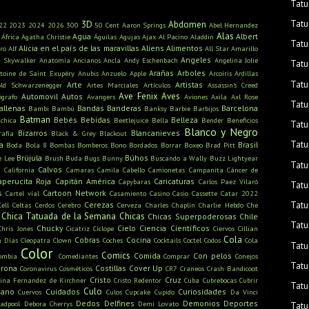
Tatu
Tatu
3D
Abdomen
22
2023
2024
2026
300
50 Cent
Aaron Springs
Abel Hernandez
Alas
Agua
Albert
África
Agatha Christie
Águilas
Agujas
Ajax
Al Pacino
Aladdin
Tatu
Alicia en el país de las maravillas
Aliens
Alimentos
ro
Alf
All Star
Amarillo
Angeles
n Skywalker
Anatomía
Ancianos
Ancla
Andy Eschenbach
Angelina Jolie
Tatu
Arañas
Arboles
toine de Saint Exupéry
Anubis
Anzuelo
Apple
Arcoíris
Ardillas
Tatu
Arte
Artistas
old Schwarzenegger
Artes Marciales
Artículos
Assassin's Creed
Ave Fenix
Aves
Automovil
Autos
ógrafo
Avangers
Aviones
Axila
Axl Rose
Tatu
allenas
Bandas
Banderas
Barcelona
Bambi
Bambú
Banksy
Barbie
Barbijos
Batman
Bebés
Bebidas
Belleza
ichica
Beetlejuice
Bella
Bender
Beneficios
Tatu
Blanco y Negro
Bizarros
Blancanieves
rafía
Black & Grey
Blackout
Tatu
a
Brasil
Boda
Bola 8
Bombas
Bomberos
Bono
Bordados
Borrar
Boxeo
Brad Pitt
Brújula
Búhos
e Lee
Brush
Buda
Bugs Bunny
Buscando a Wally
Buzz Lightyear
Tatu
s
Calvos
California
Camaras
Camila Cabello
Camionetas
Campanita
Cáncer de
aperucita Roja
Capitán América
Caricaturas
Capybaras
Carlos Paez Vilaró
Tatu
s
Cartoon Network
Cartel víal
Casamiento
Casino
Casio
Cassette
Catar 2022
Tatu
Cerezas
Cell
Celtas
Cerdos
Cerebro
Cerveza
Charles Chaplin
Charlie Hebdo
Che
Chica Tatuada de la Semana
Chicas
Chicas Superpoderosas
Chile
Tatu
Chucky
Cielo
Ciencia
Científicos
Chris Jones
Cicatriz
Cíclope
Ciervos
Cillian
Cola
Cobras
Cocina
n Días
Cleopatra
Clown
Coches
Cocktails
Coctel
Codos
Cola
Tatu
Color
Comics
Comida
Con pelos
ombia
Comediantes
Comprar
Conejos
Tatu
rona
Costillas
Cover Up
Coronavirus
Cosméticos
CR7
Craneos
Crash Bandicoot
Cristo
Cruz
tina Fernandez de Kirchner
Cristo Redentor
Cuba
Cubrebocas
Cubrir
Tatu
Culo
mano
Cuidados
Curiosidades
Cuervos
Culos
Cupcake
Cupido
Da Vinci
Dedos
Delfines
Demonios
Deportes
adpool
Debora Cherrys
Demi Lovato
Tatu