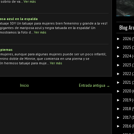
y sobrio de va…
Ver más
osa azul en la espalda
tuaje 3D!! Un tatuaje para mujeres bien femenino y grande a la vez!
Blog Ar
 gigantes de mariposa azul y negra tatuada en la espalda! Un
 mostramos la foto d…
Ver más
2026
(
►
2025
(
►
 piernas
 mujeres, aunque para algunas mujeres puede ser un poco infantil;
2024
(
►
menino doble de Minnie, que comienza en una pierna y se
 Un hermoso tatuaje para muje…
Ver más
2023
(
►
2022
(
►
2021
(
►
Inicio
Entrada antigua →
2020
(
►
2019
(
►
2018
(
►
2017
(
►
2016
(
►