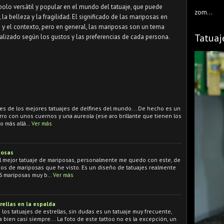
olo versátil y popular en el mundo del tatuaje, que puede
zom...
 la belleza y la fragilidad. El significado de las mariposas en
a y el contexto, pero en general, las mariposas son un tema
Tatuaj
izado según los gustos y las preferencias de cada persona.
 es de los mejores tatuajes de delfines del mundo... De hecho es un
arro con unos cuernos y una aureola (ese aro brillante que tienen los
ro más allá…
Ver más
posas
l mejor tatuaje de mariposas, personalmente me quedo con este, de
oos de mariposas que he visto. Es un diseño de tatuajes realmente
 6 mariposas muy b…
Ver más
rellas en la espalda
los tatuajes de estrellas, sin dudas es un tatuaje muy frecuente,
 bien casi siempre... La foto de este tattoo no es la excepción, un