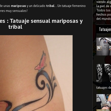
viendo al
 de unas
mariposas
y un delicado
tribal
... Un tatuaje femenino
la piel de
Todos lo
jeres muy sensuales!
hechos por
del mundo 
es : Tatuaje sensual mariposas y
tribal
Tatuaje
tatuajes de