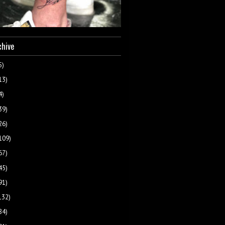
chive
5)
13)
4)
39)
26)
109)
67)
45)
91)
132)
84)