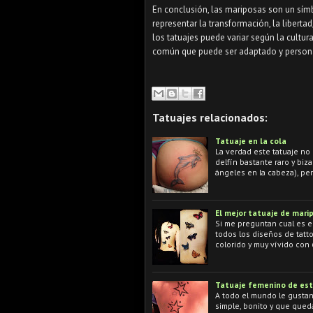
En conclusión, las mariposas son un símb
representar la transformación, la libertad,
los tatuajes puede variar según la cultur
común que puede ser adaptado y personal
Tatuajes relacionados:
Tatuaje en la cola
La verdad este tatuaje no
delfín bastante raro y biz
ángeles en la cabeza), pe
El mejor tatuaje de mari
Si me preguntan cual es e
todos los diseños de tatt
colorido y muy vívido con
Tatuaje femenino de est
A todo el mundo le gustan 
simple, bonito y que queda