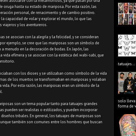
suelen asociarse con la metamorfosis, ya que pasan por una
e oruga hasta su estado de mariposa. Por esta razón, las
ración personal, de renacimiento y de cambio positivo.
 la capacidad de volar y explorar el mundo, lo que las
 viajeros y los aventureros.
as se asocian con la alegría y la felicidad, y se consideran
 por ejemplo, se cree que las mariposas son un símbolo de
zan a menudo en la decoración de bodas. En Japón, las
 vida efímera y se asocian con la estética del wabi-sabi, que
ansitorio.
tatuajes...
sociaban con los dioses y se utilizaban como símbolo de la vida
almas de los muertos se transformaban en mariposas y volaban
a vida. Por esta razón, las mariposas eran un símbolo de la
l.
solo lleva
ariposas son un tema popular tanto para tatuajes grandes
forma de ve
 pueden ser realistas o estilizados, y pueden incorporar
 diseños tribales. En general, los tatuajes de mariposas son
, aunque también son comunes entre los hombres que buscan