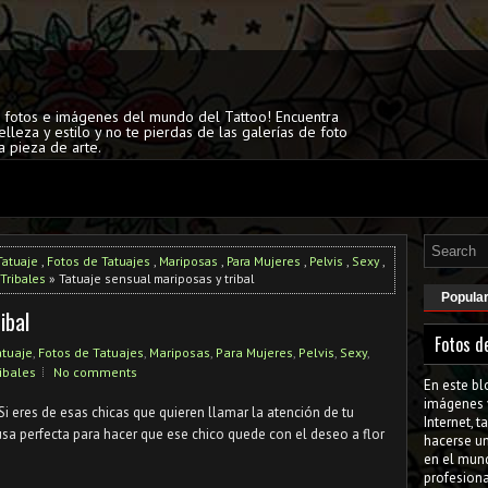
s fotos e imágenes del mundo del Tattoo! Encuentra
elleza y estilo y no te pierdas de las galerías de foto
a pieza de arte.
Tatuaje
,
Fotos de Tatuajes
,
Mariposas
,
Para Mujeres
,
Pelvis
,
Sexy
,
Tribales
» Tatuaje sensual mariposas y tribal
Popula
ibal
Fotos d
atuaje
,
Fotos de Tatuajes
,
Mariposas
,
Para Mujeres
,
Pelvis
,
Sexy
,
ibales
No comments
En este bl
imágenes 
 Si eres de esas chicas que quieren llamar la atención de tu
Internet, 
usa perfecta para hacer que ese chico quede con el deseo a flor
hacerse u
en el mun
profesiona