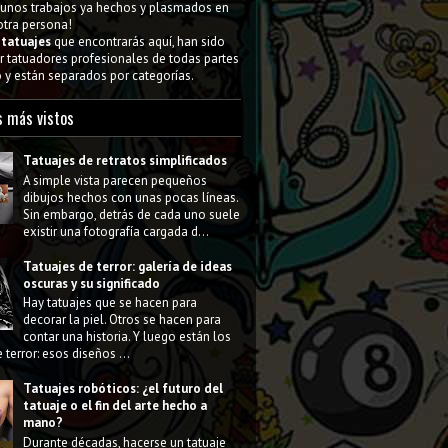
gunos trabajos ya hechos y plasmados en
 otra persona!
s
tatuajes
que encontrarás aquí, han sido
 tatuadores profesionales de todas partes
y están separados por categorías.
s más vistos
Tatuajes de retratos simplificados
A simple vista parecen pequeños
dibujos hechos con unas pocas líneas.
Sin embargo, detrás de cada uno suele
existir una fotografía cargada d...
Tatuajes de terror: galería de ideas
oscuras y su significado
Hay tatuajes que se hacen para
decorar la piel. Otros se hacen para
contar una historia. Y luego están los
 terror: esos diseños ...
Tatuajes robóticos: ¿el futuro del
tatuaje o el fin del arte hecho a
mano?
Durante décadas, hacerse un tatuaje