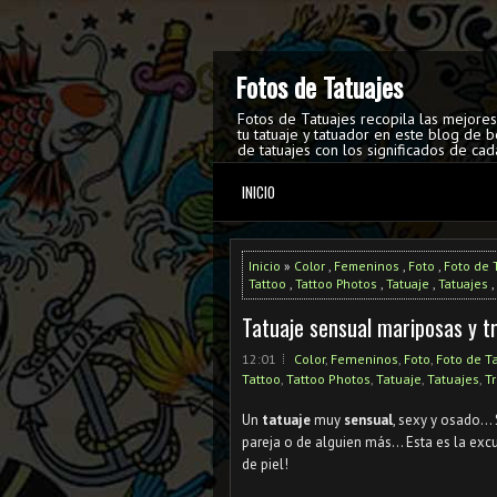
Fotos de Tatuajes
Fotos de Tatuajes recopila las mejore
tu tatuaje y tatuador en este blog de b
de tatuajes con los significados de cad
INICIO
Inicio
»
Color
,
Femeninos
,
Foto
,
Foto de 
Tattoo
,
Tattoo Photos
,
Tatuaje
,
Tatuajes
,
Tatuaje sensual mariposas y tr
12:01
Color
,
Femeninos
,
Foto
,
Foto de T
Tattoo
,
Tattoo Photos
,
Tatuaje
,
Tatuajes
,
Tr
Un
tatuaje
muy
sensual
, sexy y osado...
pareja o de alguien más... Esta es la exc
de piel!