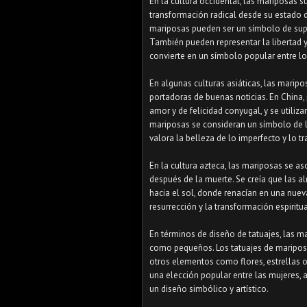
En la cultura occidental, las mariposas 
transformación radical desde su estado d
mariposas pueden ser un símbolo de supe
También pueden representar la libertad y
convierte en un símbolo popular entre los
En algunas culturas asiáticas, las maripos
portadoras de buenas noticias. En China,
amor y de felicidad conyugal, y se utili
mariposas se consideran un símbolo de la
valora la belleza de lo imperfecto y lo tr
En la cultura azteca, las mariposas se a
después de la muerte. Se creía que las 
hacia el sol, donde renacían en una nuev
resurrección y la transformación espiritua
En términos de diseño de tatuajes, las m
como pequeños. Los tatuajes de mariposas
otros elementos como flores, estrellas o
una elección popular entre las mujeres
un diseño simbólico y artístico.