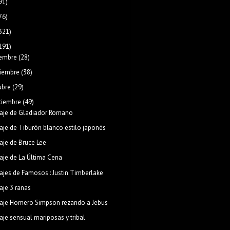
91)
76)
321)
191)
iembre
(28)
iembre
(38)
ubre
(29)
tiembre
(49)
aje de Gladiador Romano
aje de Tiburón blanco estilo japonés
aje de Bruce Lee
aje de La Última Cena
ajes de Famosos : Justin Timberlake
aje 3 ranas
aje Homero Simpson rezando a Jebus
aje sensual mariposas y tribal