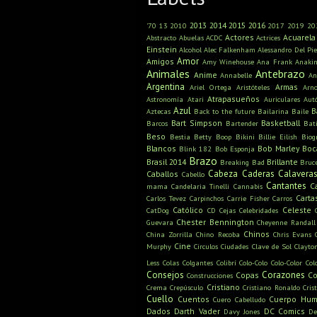
2013
2014
2015
2016
'70
13
2010
2017
2019
20
Actores
Acuarela
Abstracto
Abuelas
ACDC
Actrices
Einstein
Alcohol
Alec Falkenham
Alessandro Del Pie
Amor
Amigos
Amy Winehouse
Ana Frank
Anaki
Animales
Antebrazo
Anime
Annabelle
An
Argentina
Armas
Ariel Ortega
Aristóteles
Arn
Atrapasueños
Astronomía
Atari
Auriculares
Aut
Azul
B
Aztecas
Back to the future
Bailarina
Baile
Bart Simpson
Basketball
Barcos
Bartender
Bat
Beso
Bestia
Betty Boop
Bikini
Billie Eilish
Biog
Blancos
Bob Marley
Boc
Blink 182
Bob Esponja
Brazo
Brasil 2014
Brillante
Breaking Bad
Bruc
Cabeza
Caderas
Calavera
Caballos
Cabello
Cantantes
C
mama
Candelaria Tinelli
Cannabis
Carta
Carlos Tevez
Carpinchos
Carrie Fisher
Carros
Católico
Celeste
CatDog
CD
Cejas
Celebridades
Chester Bennington
Guevara
Cheyenne Randall
Chinos
China Zorrilla
Chino Recoba
Chris Evans
Cine
Murphy
Circulos
Ciudades
Clave de Sol
Clayto
Less
Colas
Colgantes
Colibrí
Colo-Colo
Colo-Color
Col
Consejos
Corazones
Copas
Co
Construcciones
Cristiano
Crema
Crepúsculo
Cristiano Ronaldo
Cris
Cuello
Cuentos
Cuerpo Hu
Cuero Cabelludo
Dados
Darth Vader
DC Comics
Davy Jones
De