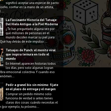
significó aceptar una especie de pacto:
diseño, confiar en la mano de un artista,
 ...
La Fascinante Historia del Tatuaje:
Del Hielo Antiguo a la Piel Moderna
¿Te has preguntado alguna vez por
qué millones de personas en el
mundo deciden marcar su piel para
Qué hay detrás de este impulso ...
Tatuajes de Punch: el monito viral
que inspira ternura en todo el
mundo
En Internet aparecen historias todos
los días, pero solo algunas logran
fibra emocional colectiva. Y cuando eso
 fenómen...
Pedir a granel bio sin mínimo: fíjate
en el plazo de entrega y el margen
Comprar sin pedido mínimo solo
funciona de verdad si antes tienes
claras dos cosas: cuándo necesitas el
e (por ejemplo, tu próximo...