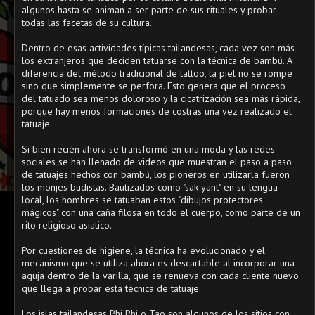
algunos hasta se animan a ser parte de sus rituales y probar
todas las facetas de su cultura.
Dentro de esas actividades típicas tailandesas, cada vez son más
los extranjeros que deciden tatuarse con la técnica de bambú. A
diferencia del método tradicional de tattoo, la piel no se rompe
sino que simplemente se perfora. Esto genera que el proceso
del tatuado sea menos doloroso y la cicatrización sea más rápida,
porque hay menos formaciones de costras una vez realizado el
tatuaje.
Si bien recién ahora se transformó en una moda y las redes
sociales se han llenado de videos que muestran el paso a paso
de tatuajes hechos con bambú, los pioneros en utilizarla fueron
los monjes budistas. Bautizados como "sak yant" en su lengua
local, los hombres se tatuaban estos "dibujos protectores
mágicos" con una caña filosa en todo el cuerpo, como parte de un
rito religioso asiatico.
Por cuestiones de higiene, la técnica ha evolucionado y el
mecanismo que se utiliza ahora es descartable al incorporar una
aguja dentro de la varilla, que se renueva con cada cliente nuevo
que llega a probar esta técnica de tatuaje.
Los islas tailandesas Phi Phi o Tao son algunos de los sitios con