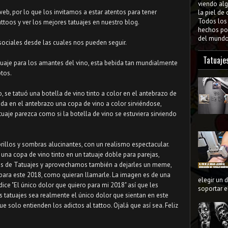
viendo al
b, por lo que los invitamos a estar atentos para tener
la piel de
Todos lo
ttoos y ver los mejores tatuajes en nuestro blog.
hechos por
del mundo 
sociales desde las cuales nos pueden seguir.
Tatuaje
uaje para los amantes del vino, esta bebida tan mundialmente
tos.
o, se tatuó una botella de vino tinto a color en el antebrazo de
uada en el antebrazo una copa de vino a color sirviéndose,
atuaje parezca como si la botella de vino se estuviera sirviendo
brillos y sombras alucinantes, con un realismo espectacular.
 una copa de vino tinto en un tatuaje doble para parejas,
os de Tatuajes y aprovechamos también a dejarles un meme,
para este 2018, como quieran llamarle. La imagen es de una
elegir un 
dice "El único dolor que quiero para mi 2018" así que les
soportar el
 tatuajes sea realmente el único dolor que sientan en este
e solo entienden los adictos al tattoo. Ojalá que así sea. Feliz