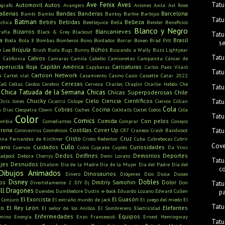
Ave Fenix
Aves
Tatu
Automovil
Autos
ógrafo
Avangers
Aviones
Axila
Axl Rose
allenas
Bandas
Banderas
Barcelona
Bambi
Bambú
Banksy
Barbie
Barbijos
Tatu
Batman
Bebés
Bebidas
Belleza
ichica
Beetlejuice
Bella
Bender
Beneficios
Blanco y Negro
Bizarros
Blancanieves
rafía
Black & Grey
Blackout
Tatu
a
Brasil
Boda
Bola 8
Bombas
Bomberos
Bono
Bordados
Borrar
Boxeo
Brad Pitt
s
Brújula
Búhos
e Lee
Brush
Buda
Bugs Bunny
Buscando a Wally
Buzz Lightyear
Tatu
s
Calvos
California
Camaras
Camila Cabello
Camionetas
Campanita
Cáncer de
aperucita Roja
Capitán América
Caricaturas
Capybaras
Carlos Paez Vilaró
Tatu
s
Cartoon Network
Cartel víal
Casamiento
Casino
Casio
Cassette
Catar 2022
Cerezas
Cell
Celtas
Cerdos
Cerebro
Cerveza
Charles Chaplin
Charlie Hebdo
Che
Tatu
Chica Tatuada de la Semana
Chicas
Chicas Superpoderosas
Chile
Chucky
Cielo
Ciencia
Científicos
Tatu
Chris Jones
Cicatriz
Cíclope
Ciervos
Cillian
Cola
Cobras
Cocina
n Días
Cleopatra
Clown
Coches
Cocktails
Coctel
Codos
Cola
Tatu
Color
Comics
Comida
Con pelos
ombia
Comediantes
Comprar
Conejos
rona
Costillas
Cover Up
Coronavirus
Cosméticos
CR7
Craneos
Crash Bandicoot
Tatu
Cristo
Cruz
tina Fernandez de Kirchner
Cristo Redentor
Cuba
Cubrebocas
Cubrir
Cove
Culo
mano
Cuidados
Curiosidades
Cuervos
Culos
Cupcake
Cupido
Da Vinci
Dedos
Delfines
Demonios
Deportes
adpool
Debora Cherrys
Demi Lovato
Tatu
jes
Desnudos
Dhalsim
Día de la Madre
Día de la Mujer
Día del Padre
Día del
c
Dibujos Animados
Dinosaurios
Dinero
Diógenes
Dios
Diosa
Dioses
Disney
Dobles
os
Dmitriy Samohin
Dolor
Divertidamente 2
DIY
Dj
Don
Tatu
ll
Dragones
Duendes
Dumbledore
Dustin
e-book
Eduardo Lozano
Edward Cullen
p
El Exorcista
El Guasón
l Conjuro
El extraño mundo de jack
El juego del miedo
El
Tatu
to
El Rey León
Elefantes
El señor de los Anillos
El Sombrerero
Electricidad
Enfermedades
Equipos
amino
Energía
Enzo Francescoli
Ernest Hemingway
Tatu