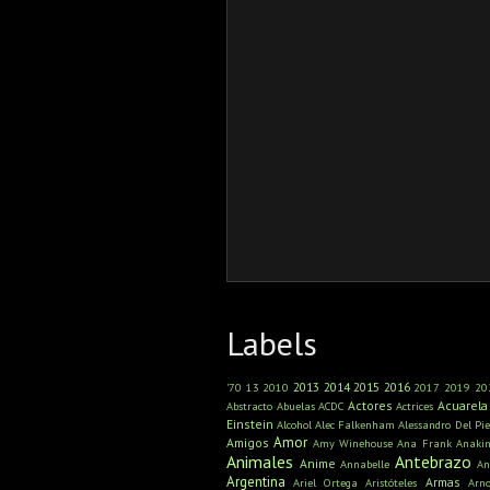
Labels
2013
2014
2015
2016
'70
13
2010
2017
2019
20
Actores
Acuarela
Abstracto
Abuelas
ACDC
Actrices
Einstein
Alcohol
Alec Falkenham
Alessandro Del Pie
Amor
Amigos
Amy Winehouse
Ana Frank
Anaki
Animales
Antebrazo
Anime
Annabelle
An
Argentina
Armas
Ariel Ortega
Aristóteles
Arn