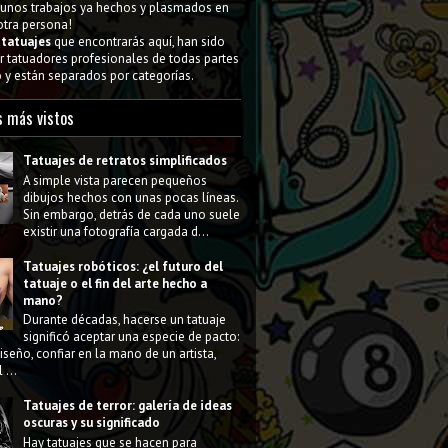
gunos trabajos ya hechos y plasmados en
 otra persona!
s
tatuajes
que encontrarás aquí, han sido
 tatuadores profesionales de todas partes
y están separados por categorías.
s más vistos
Tatuajes de retratos simplificados
A simple vista parecen pequeños
dibujos hechos con unas pocas líneas.
Sin embargo, detrás de cada uno suele
existir una fotografía cargada d...
Tatuajes robóticos: ¿el futuro del
tatuaje o el fin del arte hecho a
mano?
Durante décadas, hacerse un tatuaje
significó aceptar una especie de pacto:
diseño, confiar en la mano de un artista,
 ...
Tatuajes de terror: galería de ideas
oscuras y su significado
Hay tatuajes que se hacen para