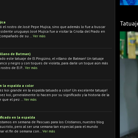
Tatuaj
jica
ó el rostro de José Pepe Mujica, sino que además lo fue a buscar
sidente uruguayo José Mujica fue a visitar la Criolla del Prado en
acompañado de su …
Ver más
Villano de Batman)
o este tatuaje de El Pingüino, el villano de Batman! Un tatuaje
lanco y negro y con toques de violeta, para darle un toque aún más
 rostro de El P…
Ver más
n la espalda a color
z koi grande en la espalda tatuado a color! Un excelente tatuaje!
ez koi, generalmente lo hacen por su significado y la historia de la
e que el pez …
Ver más
ificado en la espalda
estamos en semana de Pascuas para los Cristianos, nuestro blog
esucristo, pero al ser una semana tan especial para el mundo
inar el fin de semana con…
Ver más