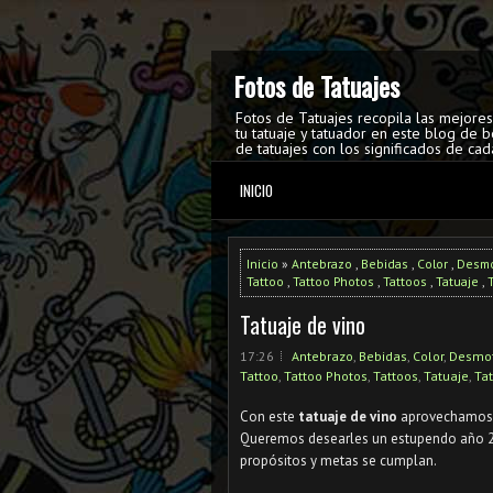
Fotos de Tatuajes
Fotos de Tatuajes recopila las mejore
tu tatuaje y tatuador en este blog de b
de tatuajes con los significados de cad
INICIO
Inicio
»
Antebrazo
,
Bebidas
,
Color
,
Desmo
Tattoo
,
Tattoo Photos
,
Tattoos
,
Tatuaje
,
Tatuaje de vino
17:26
Antebrazo
,
Bebidas
,
Color
,
Desmot
Tattoo
,
Tattoo Photos
,
Tattoos
,
Tatuaje
,
Ta
Con este
tatuaje de vino
aprovechamos p
Queremos desearles un estupendo año 201
propósitos y metas se cumplan.