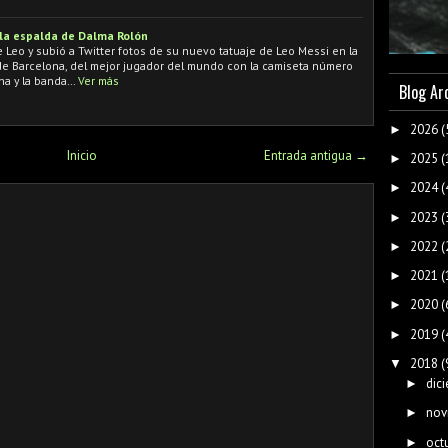
 la espalda de Dalma Rolón
 Leo y subió a Twitter fotos de su nuevo tatuaje de Leo Messi en la
 de Barcelona, del mejor jugador del mundo con la camiseta número
na y la banda…
Ver más
Blog Ar
2026
(
►
Inicio
Entrada antigua →
2025
(
►
2024
(
►
2023
(
►
2022
(
►
2021
(
►
2020
(
►
2019
(
►
2018
(
▼
dic
►
nov
►
oct
►