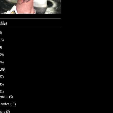
chive
5)
13)
4)
39)
26)
109)
67)
45)
91)
iembre
(5)
iembre
(17)
ubre
(3)