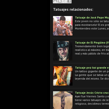
Tatuajes relacionados:
Tatuaje de José Pepe Mu
Este joven no sólo se tatu
para mostrarselo! El ex pre
Montevideo este Lunes, 
Tatuaje de El Pingüino (
Tremendamente bien lograd
realístico al máximo, en b
real y más pálido de frío al
Tatuaje pez koi grande e
Un tattoo gigante de un pe
La gente que se tatúa un p
leyenda del mismo. Se dic
Tatuaje Jesús Cristo cruc
Ayer fue Viernes Santo y 
tiene varios tatuajes de J
religioso, decidimos term