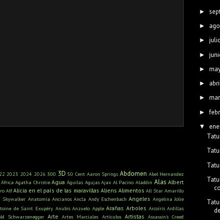
sep
►
ago
►
juli
►
juni
►
ma
►
abri
►
mar
►
feb
►
ene
▼
Tatu
Tatu
Tatu
3D
Abdomen
22
2023
2024
2026
300
50 Cent
Aaron Springs
Abel Hernandez
Tatu
Alas
Agua
Albert
África
Agatha Christie
Águilas
Agujas
Ajax
Al Pacino
Aladdin
c
Alicia en el país de las maravillas
Aliens
Alimentos
ro
Alf
All Star
Amarillo
Angeles
n Skywalker
Anatomía
Ancianos
Ancla
Andy Eschenbach
Angelina Jolie
Tatu
Arañas
Arboles
toine de Saint Exupéry
Anubis
Anzuelo
Apple
Arcoíris
Ardillas
d
Arte
Artistas
old Schwarzenegger
Artes Marciales
Artículos
Assassin's Creed