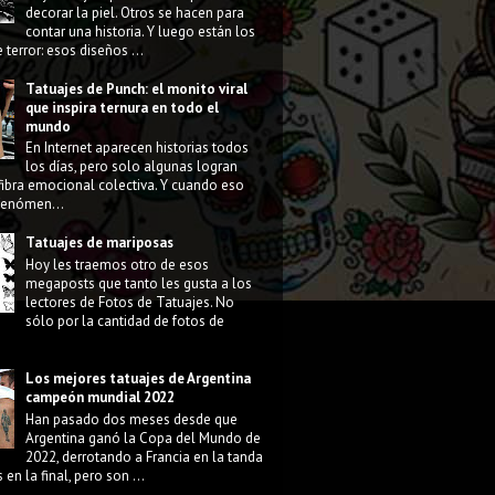
decorar la piel. Otros se hacen para
contar una historia. Y luego están los
 terror: esos diseños ...
Tatuajes de Punch: el monito viral
que inspira ternura en todo el
mundo
En Internet aparecen historias todos
los días, pero solo algunas logran
fibra emocional colectiva. Y cuando eso
 fenómen...
Tatuajes de mariposas
Hoy les traemos otro de esos
megaposts que tanto les gusta a los
lectores de Fotos de Tatuajes. No
sólo por la cantidad de fotos de
Los mejores tatuajes de Argentina
campeón mundial 2022
Han pasado dos meses desde que
Argentina ganó la Copa del Mundo de
2022, derrotando a Francia en la tanda
 en la final, pero son ...