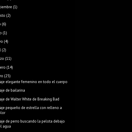
tiembre
(1)
sto
(2)
o
(6)
o
(1)
yo
(4)
l
(2)
zo
(11)
rero
(14)
ro
(25)
aje elegante femenino en todo el cuerpo
aje de bailarina
aje de Walter White de Breaking Bad
aje pequeño de estrella con relleno a
olor
aje de perro buscando la pelota debajo
el agua