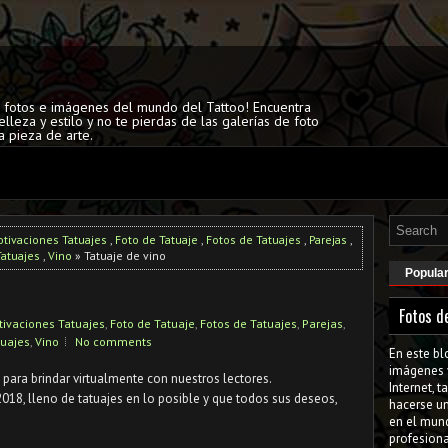
s fotos e imágenes del mundo del Tattoo! Encuentra
elleza y estilo y no te pierdas de las galerías de foto
a pieza de arte.
tivaciones Tatuajes
,
Foto de Tatuaje
,
Fotos de Tatuajes
,
Parejas
,
Tatuajes
,
Vino
» Tatuaje de vino
Popula
Fotos d
ivaciones Tatuajes
,
Foto de Tatuaje
,
Fotos de Tatuajes
,
Parejas
,
tuajes
,
Vino
No comments
En este bl
imágenes 
ara brindar virtualmente con nuestros lectores.
Internet, 
8, lleno de tatuajes en lo posible y que todos sus deseos,
hacerse u
en el mun
profesiona