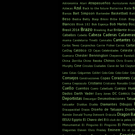
Atrapasueños
Astronomía
Atari
Auriculares
Aut
Azul
B
Aztecas
Back to the future
Bailarina
Baile
Bart Simpson
Basketball
Barcos
Bartender
Bat
Beso
Bestia
Betty Boop
Bikini
Billie Eilish
Biog
Blancos
Bob Marley
Boc
Blink 182
Bob Esponja
Brazo
Brasil 2014
Brillante
Breaking Bad
Bruc
Cabeza
Caderas
Calavera
Caballos
Cabello
Cantantes
C
mama
Candelaria Tinelli
Cannabis
Carta
Carlos Tevez
Carpinchos
Carrie Fisher
Carros
Católico
Celeste
CatDog
CD
Cejas
Celebridades
Chester Bennington
Guevara
Cheyenne Randall
Chinos
China Zorrilla
Chino Recoba
Chris Evans
Cine
Murphy
Circulos
Ciudades
Clave de Sol
Clayto
Less
Colas
Colgantes
Colibrí
Colo-Colo
Colo-Color
Col
Consejos
Corazones
Copas
Co
Construcciones
Cristiano
Crema
Crepúsculo
Cristiano Ronaldo
Cris
Cuello
Cuentos
Cuerpo Hu
Cuero Cabelludo
Dados
Darth Vader
DC Comics
Davy Jones
De
Deportistas
Desmotivaciones Tatua
Descargar
Diamantes
Dibujos
tatuador
Diablas
Diablo
Diseño de Tatuajes
Diseñ
Discapacidad
Discos
Dragon Ba
Ramón
Donald Trump
Dotwork
Drácula
EEUU
Egipto
El Chavo del 8
El club de la pelea
E
El Principi
Monumental
El Pinguino
El Pingüino
Eminem
Elegantes
Eleven
Elvis Presley
En el c