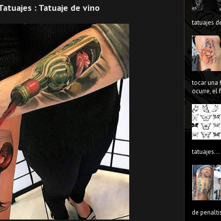
Tatuajes : Tatuaje de vino
tatuajes de
tocar una 
ocurre, el
tatuajes...
de penaltis