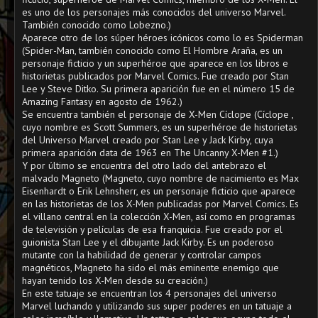
es uno de los personajes más conocidos del universo Marvel.
También conocido como Lobezno.)
Aparece otro de los súper héroes icónicos como lo es Spiderman
(Spider-Man, también conocido como El Hombre Araña, es un
personaje ficticio y un superhéroe que aparece en los libros e
historietas publicados por Marvel Comics. Fue creado por Stan
Lee y Steve Ditko. Su primera aparición fue en el número 15 de
Amazing Fantasy en agosto de 1962.)
Se encuentra también el personaje de X-Men Cíclope (Cíclope ,
cuyo nombre es Scott Summers, es un superhéroe de historietas
del Universo Marvel creado por Stan Lee y Jack Kirby, cuya
primera aparición data de 1963 en The Uncanny X-Men #1.)
Y por último se encuentra del otro lado del antebrazo el
malvado Magneto (Magneto, cuyo nombre de nacimiento es Max
Eisenhardt o Erik Lehnsherr, es un personaje ficticio que aparece
en las historietas de los X-Men publicadas por Marvel Comics. Es
el villano central en la colección X-Men, así como en programas
de televisión y películas de esa franquicia. Fue creado por el
guionista Stan Lee y el dibujante Jack Kirby. Es un poderoso
mutante con la habilidad de generar y controlar campos
magnéticos, Magneto ha sido el más eminente enemigo que
hayan tenido los X-Men desde su creación.)
En este tatuaje se encuentran los 4 personajes del universo
Marvel luchando y utilizando sus super poderes en un tatuaje a