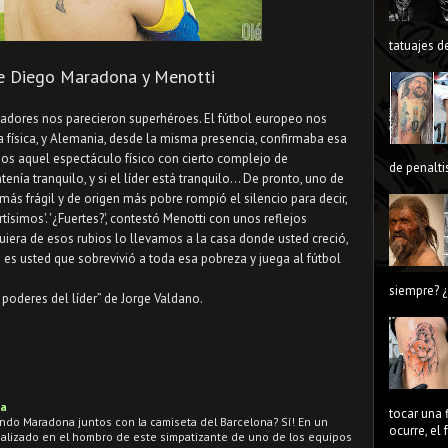
tatuajes de
e Diego Maradona y Menotti
gadores nos parecieron superhéroes. El fútbol europeo nos
a física, y Alemania, desde la misma presencia, confirmaba esa
os aquel espectáculo físico con cierto complejo de
de penaltis
enía tranquilo, y si el líder está tranquilo... De pronto, uno de
ás frágil y de origen más pobre rompió el silencio para decir,
tísimos'. '¿Fuertes?', contestó Menotti con unos reflejos
quiera de esos rubios lo llevamos a la casa donde usted creció,
te es usted que sobrevivió a toda esa pobreza y juega al fútbol
siempre? ¿
1 poderes del líder” de Jorge Valdano.
na
tocar una 
ndo Maradona juntos con la camiseta del Barcelona? Sí! En un
ocurre, el
realizado en el hombro de este simpatizante de uno de los equipos