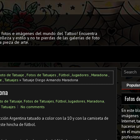
s fotos e imágenes del mundo del Tattoo! Encuentra
elleza y estilo y no te pierdas de las galerías de foto
a pieza de arte.
oto de Tatuaje
,
Fotos de Tatuajes
,
Fútbol
,
Jugadores
,
Maradona
,
je
,
Tatuajes
» Tatuaje Diego Armando Maradona
Popula
ona
Fotos d
to de Tatuaje
,
Fotos de Tatuajes
,
Fútbol
,
Jugadores
,
Maradona
,
,
Tatuajes
No comments
En este bl
imágenes 
ección Argentina tatuado a color con la 10 y con la camiseta de
Internet, 
ste hincha de fútbol.
hacerse u
en el mun
profesiona