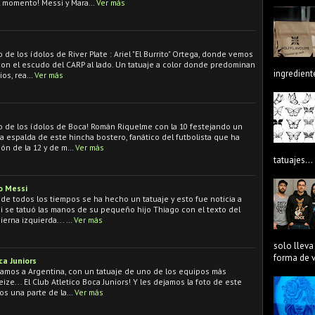
l momento! Messi y Mara…
Ver más
de los ídolos de River Plate : Ariel "El Burrito" Ortega, donde vemos
 con el escudo del CARP al lado. Un tatuaje a color donde predominan
ingredient
ios, rea…
Ver más
 de los ídolos de Boca! Román Riquelme con la 10 festejando un
 la espalda de este hincha bostero, fanático del futbolista que ha
zón de la 12 y de m…
Ver más
tatuajes...
o Messi
 de todos los tiempos se ha hecho un tatuaje y esto fue noticia a
si se tatuó las manos de su pequeño hijo Thiago con el texto del
erna izquierda... …
Ver más
solo lleva
forma de ve
ca Juniors
vamos a Argentina, con un tatuaje de uno de los equipos más
eize... El Club Atletico Boca Juniors! Y les dejamos la foto de este
os una parte de la…
Ver más