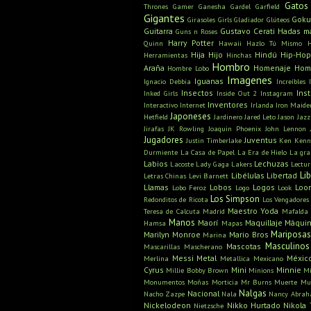
Gatos
Thrones
Gamer
Ganesha
Gardel
Garfield
Gigantes
Gok
Girasoles
Girls
Gladiador
Glúteos
Guitarra
Gustavo Cerati
Hadas m
Guns n Roses
Harry Potter
Quinn
Hawaii
Hazlo Tú Mismo
Hija
Hijo
Hindú
Hip-Hop
Herramientas
Hinchas
Hombro
Araña
Homenaje
Hom
Hombre Lobo
Imagenes
Iguanas
Ignacio Debbia
Increíbles
Insectos
Ins
Inked Girls
Inside Out 2
Instagram
Inventores
Interactivo
Internet
Irlanda
Iron Maide
Japoneses
Hetfield
Jardinero
Jared Leto
Jason
Jazz
Jirafas
JK Rowling
Joaquin Phoenix
John Lennon
Jugadores
Juventus
Justin Timberlake
Ken
Kenn
Durmiente
La Casa de Papel
La Era de Hielo
La gra
Labios
Lechuzas
Lacoste
Lady Gaga
Lakers
Lectu
Li
Libélulas
Libertad
Letras Chinas
Levi Barnett
Llamas
Lobos
Logos
Loo
Lobo Feroz
Logo
Look
Los Simpson
Redonditos de Ricota
Los Vengadores
Maestro Yoda
Teresa de Calcuta
Madrid
Mafalda
Manos
Maorí
Maquillaje
Máquin
Hamsa
Mapas
Mariposa
Marilyn Monroe
Mario Bros
Marina
Masculinos
Mascotas
Mascarillas
Mascherano
Messi
Metal
Méxic
Merlina
Metallica
Mexicano
Cyrus
Mini
Minnie
Millie Bobby Brown
Minions
Mi
Monumentos
Moñas
Morticia
Mr Burns
Muerte
Mu
Nalgas
Nacional
Nacho Zazpe
Nala
Nancy Abra
Nickelodeon
Nikko Hurtado
Nikola 
Nietzsche