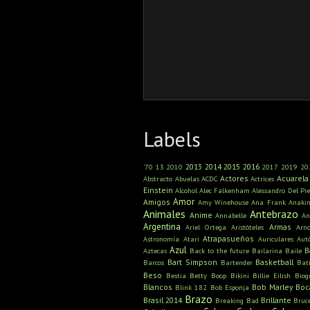
Labels
2013
2014
2015
2016
'70
13
2010
2017
2019
20
Actores
Acuarela
Abstracto
Abuelas
ACDC
Actrices
Einstein
Alcohol
Alec Falkenham
Alessandro Del Pie
Amor
Amigos
Amy Winehouse
Ana Frank
Anaki
Animales
Antebrazo
Anime
Annabelle
An
Argentina
Armas
Ariel Ortega
Aristóteles
Arn
Atrapasueños
Astronomía
Atari
Auriculares
Aut
Azul
B
Aztecas
Back to the future
Bailarina
Baile
Bart Simpson
Basketball
Barcos
Bartender
Bat
Beso
Bestia
Betty Boop
Bikini
Billie Eilish
Biog
Blancos
Bob Marley
Boc
Blink 182
Bob Esponja
Brazo
Brasil 2014
Brillante
Breaking Bad
Bruc