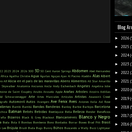
Blog Ar
2026
(
►
2025
(
►
2024
(
►
2023
(
►
3D
Abdomen
22
2023
2024
2026
300
50 Cent
Aaron Springs
Abel Hernandez
2022
(
►
Alas
Agua
Albert
África
Agatha Christie
Águilas
Agujas
Ajax
Al Pacino
Aladdin
2021
(
Alicia en el país de las maravillas
Aliens
Alimentos
►
ro
Alf
All Star
Amarillo
Angeles
n Skywalker
Anatomía
Ancianos
Ancla
Andy Eschenbach
Angelina Jolie
2020
(
►
Arañas
Arboles
toine de Saint Exupéry
Anubis
Anzuelo
Apple
Arcoíris
Ardillas
Arte
Artistas
old Schwarzenegger
Artes Marciales
Artículos
Assassin's Creed
2019
(
►
Ave Fenix
Aves
Automovil
Autos
ógrafo
Avangers
Aviones
Axila
Axl Rose
allenas
Bandas
Banderas
Barcelona
2018
(
Bambi
Bambú
Banksy
Barbie
Barbijos
►
Batman
Bebés
Bebidas
Belleza
ichica
Beetlejuice
Bella
Bender
Beneficios
2017
(
►
Blanco y Negro
Bizarros
Blancanieves
rafía
Black & Grey
Blackout
a
Brasil
Boda
Bola 8
Bombas
Bomberos
Bono
Bordados
Borrar
Boxeo
Brad Pitt
2016
(
►
Brújula
Búhos
e Lee
Brush
Buda
Bugs Bunny
Buscando a Wally
Buzz Lightyear