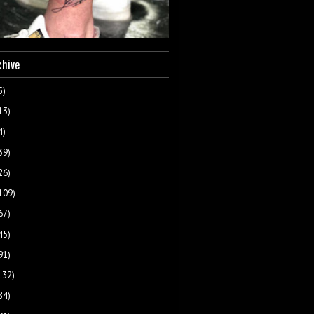
chive
5)
13)
4)
39)
26)
109)
67)
45)
91)
132)
84)