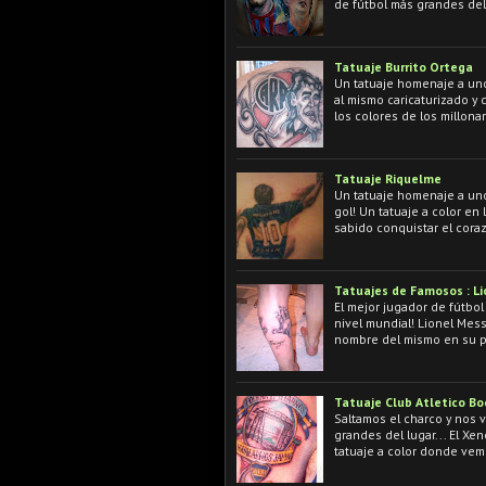
de fútbol más grandes de
Tatuaje Burrito Ortega
Un tatuaje homenaje a uno 
al mismo caricaturizado y
los colores de los millonar
Tatuaje Riquelme
Un tatuaje homenaje a uno
gol! Un tatuaje a color en
sabido conquistar el cora
Tatuajes de Famosos : Li
El mejor jugador de fútbol
nivel mundial! Lionel Mes
nombre del mismo en su pi
Tatuaje Club Atletico Bo
Saltamos el charco y nos 
grandes del lugar... El Xen
tatuaje a color donde vem