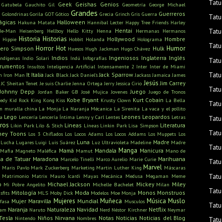
Tatu
Geek
Geishas
Genios
Gatubela
Gauchito Gil
Geometría
George Michael
Grandes
u
Guerreros
Golondrinas
Gorila
GOT
Gótico
Grecia
Grinch
Gris
Guerra
Tatu
ágicas
Halloween
Hakuna Matata
Hannibal Lecter
Happy Tree Friends
Harley
Hentai
Tatu
He-Man
Heisenberg
Hellboy
Hello Kitty
Henna
Hermanas
Hermanos
Historia
Historias
Hollywood
Hombre
Hippie
Hobbit
Holanda
Holograma
Tatu
Horror
Hot
Humor
ero Simpson
Hulk
Huesos
Hugh Jackman
Hugo Chávez
Indios
Ingeniosos
Inglaterra
Inglés
Indígenas
Indio Solari
Indú
Infografías
Tatu
trumentos
Insultos
Inteligencia Artificial
Intensamente 2
Inter
Inter de Miami
Tatu
It
Italia
Jack Sparrow
n
Iron Man
Jack Black
Jack Daniel's
Jackass
Jamaica
James
Jesús
Jim Carrey
JC Sheitan Tenet
Je suis Charlie
Jenna Ortega
Jerry
Jessica Cirio
Tatu
Johnny Depp
Juego
Jordan Baker GB
José Mujica
Jovenes
Juego de Tronos
Kobe Bryant
Kurt Cobain
edy
Kid Rock
King Kong
Kiss
Krusty Clown
La Bella
Tatu
n muralla china
La Monja
La Naranja Mécanica
La Sirenita
La vaca y el pollito
Lego
Leones
Leopardos
ra
Lencería
Lencería Íntima
Lenny y Carl
Lentes
Letras
Tatu
bros
Lineas
Literatura
Likin Park
Lilo & Stich
Líneas
Linkin Park
Lisa Simpson
Tatu
ney Toons
Los 3 Chiflados
Los Locos Adams
Los Locos Addams
Los Muppets
Los
Luna
Madre
Lucha
Lugares
Luigi
Luis Suárez
Luz Ultravioleta
Madeline
Madre
Tatu
Manga
Mamá
Mandala
Manicura
Mafia
Magneto
Maléfica
Mamut
Mano de
a de Tatuar
Maradona
Marihuana
Marcelo Tinelli
Marco Aurelio
Marie Curie
Tatu
s
Marvel
Maris Pavlo
Mark Zuckerberg
Marketing
Martin Luther King
Máscaras
Tatu
Matrimonio
Matrix
Mauro Icardi
Mayas
Mecánica
Medusa
Megaman
Meme
o
Michael Jackson
Mickey
Miley
Mi Pobre Angelito
Michelle Bachelet
Milan
Tatu
Mitología
Moda
Monos
Monstruos
sfits
MLS
Moby Dick
Modelos
Moe
Monja
Mujeres
Muñeca
Música
Muslo
Mujer Maravilla
Mundial
fasa
Musculos
Tatu
Naranja
Naturaleza
Navidad
Netflix
ham
Naruto
Nerd
Néstor Kirchner
Neymar
Tesla
Niños
Nirvana
Notas
Noticias
Noticias del Blog
Nintendo
Nombres
Tatu