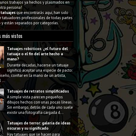
gunos trabajos ya hechos y plasmados en
 otra persona!
s
tatuajes
que encontrarás aquí, han sido
 tatuadores profesionales de todas partes
y están separados por categorías.
s más vistos
Tatuajes robóticos: ¿el futuro del
tatuaje o el fin del arte hecho a
mano?
Durante décadas, hacerse un tatuaje
significó aceptar una especie de pacto:
diseño, confiar en la mano de un artista,
 ...
Tatuajes de retratos simplificados
A simple vista parecen pequeños
dibujos hechos con unas pocas líneas.
Sin embargo, detrás de cada uno suele
existir una fotografía cargada d...
Tatuajes de terror: galería de ideas
oscuras y su significado
Hay tatuajes que se hacen para