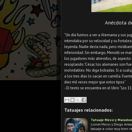
Anécdota d
“Un día fuimos a ver a Alemania y sus ju
intimidaba por su velocidad y su fortalez
leyenda. Nadie decía nada, pero mirábam
inferioridad. Sin embargo, Menotti se mant
los jugadores más atrevidos, de aspecto m
resoplando: 'César, los alemanes son fuer
inolvidables. No diga bobadas. Si a cual
a los tres días lo sacan en camilla. Fuer
diez mil veces mejor que estos tipos"
- El texto se encuentra en el libro “Los 1
Tatuajes relacionados:
Tatuaje Messi y Marado
Lionel Messi y Diego Arma
tatuaje a color muy bien 