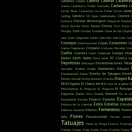
Cabeza
Caderas
Calavera
Caballos
Cabello
Cantantes
C
mama
Candelaria Tinelli
Cannabis
Carta
Carlos Tevez
Carpinchos
Carrie Fisher
Carros
Católico
Celeste
CatDog
CD
Cejas
Celebridades
Chester Bennington
Guevara
Cheyenne Randall
Chinos
China Zorrilla
Chino Recoba
Chris Evans
Cine
Murphy
Circulos
Ciudades
Clave de Sol
Clayto
Less
Colas
Colgantes
Colibrí
Colo-Colo
Colo-Color
Col
Consejos
Corazones
Copas
Co
Construcciones
Cristiano
Crema
Crepúsculo
Cristiano Ronaldo
Cris
Cuello
Cuentos
Cuerpo Hu
Cuero Cabelludo
Dados
Darth Vader
DC Comics
Davy Jones
De
Deportistas
Desmotivaciones Tatua
Descargar
Diamantes
Dibujos
tatuador
Diablas
Diablo
Diseño de Tatuajes
Diseñ
Discapacidad
Discos
Dragon Ba
Ramón
Donald Trump
Dotwork
Drácula
EEUU
Egipto
El Chavo del 8
El club de la pelea
E
El Principi
Monumental
El Pinguino
El Pingüino
Eminem
Elegantes
Eleven
Elvis Presley
En el c
Espald
Espacio
Espadas
Escorpiones
Escudos
Estilo
Estrellas
Estudio
Estatua de la Libertad
Femeninos
Felinos
Femin
Federico Valverde
Flores
loto
Fluorescente
Forrest Gump
Tatuajes
Fotos en Tanga
Francia
Francisc
Freezer
Fresas
Frida Kahlo
Fruta
Frutilla
Fucsia