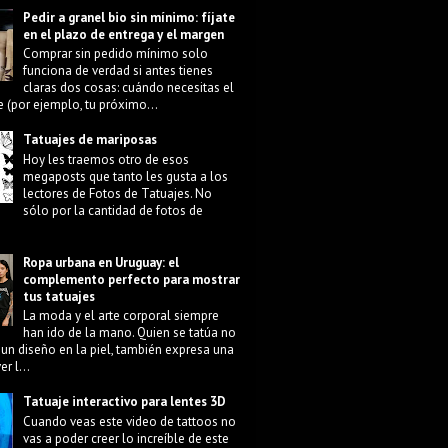
Pedir a granel bio sin mínimo: fíjate
en el plazo de entrega y el margen
Comprar sin pedido mínimo solo
funciona de verdad si antes tienes
claras dos cosas: cuándo necesitas el
e (por ejemplo, tu próximo...
Tatuajes de mariposas
Hoy les traemos otro de esos
megaposts que tanto les gusta a los
lectores de Fotos de Tatuajes. No
sólo por la cantidad de fotos de
Ropa urbana en Uruguay: el
complemento perfecto para mostrar
tus tatuajes
La moda y el arte corporal siempre
han ido de la mano. Quien se tatúa no
 un diseño en la piel, también expresa una
r l...
Tatuaje interactivo para lentes 3D
Cuando veas este video de tattoos no
vas a poder creer lo increíble de este