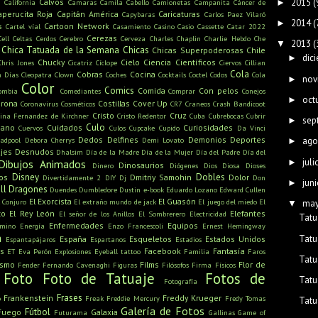
s
2015
(
Calvos
►
California
Camaras
Camila Cabello
Camionetas
Campanita
Cáncer de
aperucita Roja
Capitán América
Caricaturas
Capybaras
Carlos Paez Vilaró
2014
(
►
s
Cartoon Network
Cartel víal
Casamiento
Casino
Casio
Cassette
Catar 2022
Cerezas
Cell
Celtas
Cerdos
Cerebro
Cerveza
Charles Chaplin
Charlie Hebdo
Che
2013
(
▼
Chica Tatuada de la Semana
Chicas
Chicas Superpoderosas
Chile
dic
►
Chucky
Cielo
Ciencia
Científicos
Chris Jones
Cicatriz
Cíclope
Ciervos
Cillian
Cola
Cobras
Cocina
n Días
Cleopatra
Clown
Coches
Cocktails
Coctel
Codos
Cola
nov
►
Color
Comics
Comida
Con pelos
ombia
Comediantes
Comprar
Conejos
oct
►
rona
Costillas
Cover Up
Coronavirus
Cosméticos
CR7
Craneos
Crash Bandicoot
Cristo
Cruz
tina Fernandez de Kirchner
Cristo Redentor
Cuba
Cubrebocas
Cubrir
sep
►
Culo
mano
Cuidados
Curiosidades
Cuervos
Culos
Cupcake
Cupido
Da Vinci
Dedos
Delfines
Demonios
Deportes
adpool
Debora Cherrys
Demi Lovato
ago
►
jes
Desnudos
Dhalsim
Día de la Madre
Día de la Mujer
Día del Padre
Día del
juli
►
Dibujos Animados
Dinosaurios
Dinero
Diógenes
Dios
Diosa
Dioses
Disney
Dobles
os
Dmitriy Samohin
Dolor
Divertidamente 2
DIY
Dj
Don
juni
►
ll
Dragones
Duendes
Dumbledore
Dustin
e-book
Eduardo Lozano
Edward Cullen
El Exorcista
El Guasón
l Conjuro
El extraño mundo de jack
El juego del miedo
El
ma
▼
to
El Rey León
Elefantes
El señor de los Anillos
El Sombrerero
Electricidad
Tatu
Enfermedades
Equipos
amino
Energía
Enzo Francescoli
Ernest Hemingway
a
Tatu
España
Esqueletos
Estados Unidos
Espantapájaros
Espartanos
Estadios
s
Facebook
Fantasía
ET
Eva Perón
Explosiones
Eyeball tattoo
Familia
Faros
Tatu
ismo
Films
Flor de
Fender
Fernando Cavenaghi
Figuras
Filósofos
Firma
Físicos
Foto
Foto de Tatuaje
Fotos de
Tatu
Fotografía
Frases
Frankenstein
Freddy Krueger
o
Freak
Freddie Mercury
Fredy Tomas
Tatu
Galería de Fotos
Fútbol
Fuego
Galaxia
Futurama
Gallinas
Game of