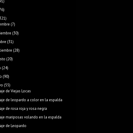
91)
76)
321)
iembre
(7)
iembre
(30)
ubre
(31)
tiembre
(28)
sto
(20)
o
(24)
o
(90)
yo
(55)
aje de Viejas Locas
aje de leopardo a color en la espalda
aje de rosa roja y rosa negra
aje mariposas volando en la espalda
aje de Leopardo