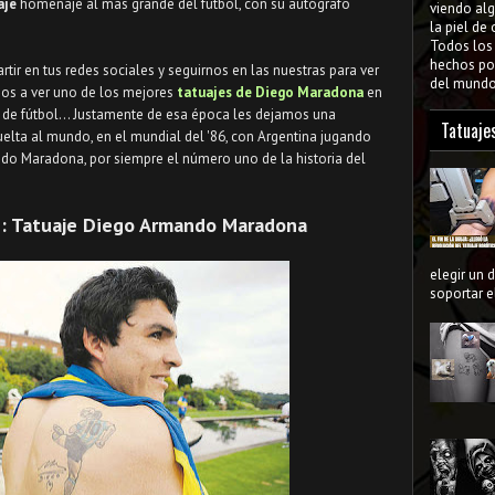
aje
homenaje al más grande del fútbol, con su autógrafo
viendo al
la piel de
Todos lo
hechos por
rtir en tus redes sociales y seguirnos en las nuestras para ver
del mundo 
mos a ver uno de los mejores
tatuajes de Diego Maradona
en
 de fútbol... Justamente de esa época les dejamos una
Tatuaje
lta al mundo, en el mundial del '86, con Argentina jugando
do Maradona, por siempre el número uno de la historia del
 : Tatuaje Diego Armando Maradona
elegir un 
soportar el