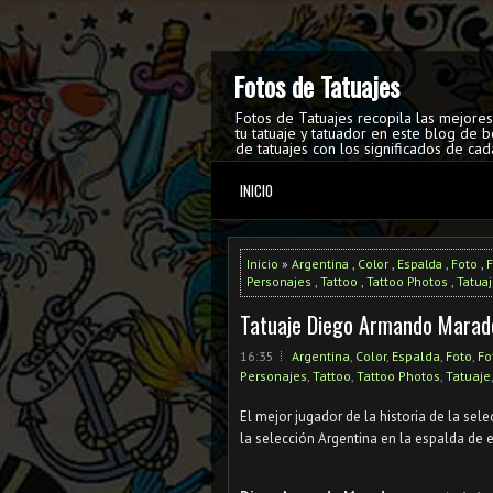
Fotos de Tatuajes
Fotos de Tatuajes recopila las mejore
tu tatuaje y tatuador en este blog de b
de tatuajes con los significados de cad
INICIO
Inicio
»
Argentina
,
Color
,
Espalda
,
Foto
,
F
Personajes
,
Tattoo
,
Tattoo Photos
,
Tatua
Tatuaje Diego Armando Marad
16:35
Argentina
,
Color
,
Espalda
,
Foto
,
Fo
Personajes
,
Tattoo
,
Tattoo Photos
,
Tatuaje
El mejor jugador de la historia de la sel
la selección Argentina en la espalda de e