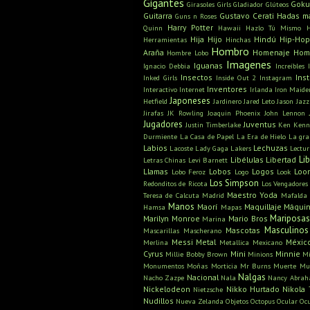
Gigantes
Gok
Girasoles
Girls
Gladiador
Glúteos
Guitarra
Gustavo Cerati
Hadas m
Guns n Roses
Harry Potter
Quinn
Hawaii
Hazlo Tú Mismo
Hija
Hijo
Hindú
Hip-Hop
Herramientas
Hinchas
Hombro
Araña
Homenaje
Hom
Hombre Lobo
Imagenes
Iguanas
Ignacio Debbia
Increíbles
Insectos
Ins
Inked Girls
Inside Out 2
Instagram
Inventores
Interactivo
Internet
Irlanda
Iron Maide
Japoneses
Hetfield
Jardinero
Jared Leto
Jason
Jazz
Jirafas
JK Rowling
Joaquin Phoenix
John Lennon
Jugadores
Juventus
Justin Timberlake
Ken
Kenn
Durmiente
La Casa de Papel
La Era de Hielo
La gra
Labios
Lechuzas
Lacoste
Lady Gaga
Lakers
Lectu
Li
Libélulas
Libertad
Letras Chinas
Levi Barnett
Llamas
Lobos
Logos
Loo
Lobo Feroz
Logo
Look
Los Simpson
Redonditos de Ricota
Los Vengadores
Maestro Yoda
Teresa de Calcuta
Madrid
Mafalda
Manos
Maorí
Maquillaje
Máquin
Hamsa
Mapas
Mariposa
Marilyn Monroe
Mario Bros
Marina
Masculinos
Mascotas
Mascarillas
Mascherano
Messi
Metal
Méxic
Merlina
Metallica
Mexicano
Cyrus
Mini
Minnie
Millie Bobby Brown
Minions
Mi
Monumentos
Moñas
Morticia
Mr Burns
Muerte
Mu
Nalgas
Nacional
Nacho Zazpe
Nala
Nancy Abra
Nickelodeon
Nikko Hurtado
Nikola 
Nietzsche
Nudillos
Nueva Zelanda
Objetos
Octopus
Ocular
Oc