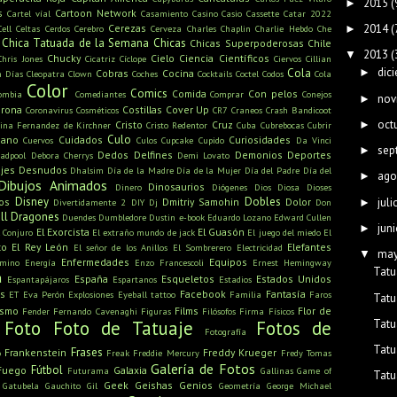
2015
(
►
s
Cartoon Network
Cartel víal
Casamiento
Casino
Casio
Cassette
Catar 2022
2014
(
Cerezas
►
Cell
Celtas
Cerdos
Cerebro
Cerveza
Charles Chaplin
Charlie Hebdo
Che
Chica Tatuada de la Semana
Chicas
Chicas Superpoderosas
Chile
2013
(
▼
Chucky
Cielo
Ciencia
Científicos
Chris Jones
Cicatriz
Cíclope
Ciervos
Cillian
dic
Cola
►
Cobras
Cocina
n Días
Cleopatra
Clown
Coches
Cocktails
Coctel
Codos
Cola
Color
Comics
Comida
Con pelos
ombia
Comediantes
Comprar
Conejos
nov
►
rona
Costillas
Cover Up
Coronavirus
Cosméticos
CR7
Craneos
Crash Bandicoot
oct
►
Cristo
Cruz
tina Fernandez de Kirchner
Cristo Redentor
Cuba
Cubrebocas
Cubrir
Culo
mano
Cuidados
Curiosidades
Cuervos
Culos
Cupcake
Cupido
Da Vinci
sep
►
Dedos
Delfines
Demonios
Deportes
adpool
Debora Cherrys
Demi Lovato
jes
Desnudos
Dhalsim
Día de la Madre
Día de la Mujer
Día del Padre
Día del
ago
►
Dibujos Animados
Dinosaurios
Dinero
Diógenes
Dios
Diosa
Dioses
Disney
Dobles
juli
os
Dmitriy Samohin
Dolor
►
Divertidamente 2
DIY
Dj
Don
ll
Dragones
Duendes
Dumbledore
Dustin
e-book
Eduardo Lozano
Edward Cullen
juni
►
El Exorcista
El Guasón
l Conjuro
El extraño mundo de jack
El juego del miedo
El
to
El Rey León
Elefantes
El señor de los Anillos
El Sombrerero
Electricidad
ma
▼
Enfermedades
Equipos
amino
Energía
Enzo Francescoli
Ernest Hemingway
Tatu
a
España
Esqueletos
Estados Unidos
Espantapájaros
Espartanos
Estadios
s
Facebook
Fantasía
ET
Eva Perón
Explosiones
Eyeball tattoo
Familia
Faros
Tatu
ismo
Films
Flor de
Fender
Fernando Cavenaghi
Figuras
Filósofos
Firma
Físicos
Tatu
Foto
Foto de Tatuaje
Fotos de
Fotografía
Tatu
Frases
Frankenstein
Freddy Krueger
o
Freak
Freddie Mercury
Fredy Tomas
Galería de Fotos
Fútbol
Fuego
Galaxia
Futurama
Gallinas
Game of
Tatu
Geek
Geishas
Genios
Gatubela
Gauchito Gil
Geometría
George Michael