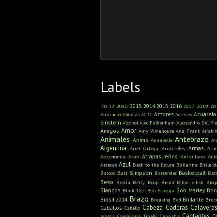
Labels
2013
2014
2015
2016
'70
13
2010
2017
2019
20
Actores
Acuarela
Abstracto
Abuelas
ACDC
Actrices
Einstein
Alcohol
Alec Falkenham
Alessandro Del Pie
Amor
Amigos
Amy Winehouse
Ana Frank
Anaki
Animales
Antebrazo
Anime
Annabelle
An
Argentina
Armas
Ariel Ortega
Aristóteles
Arn
Atrapasueños
Astronomía
Atari
Auriculares
Aut
Azul
B
Aztecas
Back to the future
Bailarina
Baile
Bart Simpson
Basketball
Barcos
Bartender
Bat
Beso
Bestia
Betty Boop
Bikini
Billie Eilish
Biog
Blancos
Bob Marley
Boc
Blink 182
Bob Esponja
Brazo
Brasil 2014
Brillante
Breaking Bad
Bruc
Cabeza
Caderas
Calavera
Caballos
Cabello
Cantantes
C
mama
Candelaria Tinelli
Cannabis