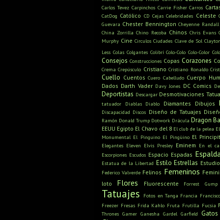
Carta
Carlos Tevez
Carpinchos
Carrie Fisher
Carros
Católico
Celeste
CatDog
CD
Cejas
Celebridades
Chester Bennington
Guevara
Cheyenne Randall
Chinos
China Zorrilla
Chino Recoba
Chris Evans
Cine
Murphy
Circulos
Ciudades
Clave de Sol
Clayto
Less
Colas
Colgantes
Colibrí
Colo-Colo
Colo-Color
Col
Consejos
Corazones
Copas
Co
Construcciones
Cristiano
Crema
Crepúsculo
Cristiano Ronaldo
Cris
Cuello
Cuentos
Cuerpo Hu
Cuero Cabelludo
Dados
Darth Vader
DC Comics
Davy Jones
De
Deportistas
Desmotivaciones Tatua
Descargar
Diamantes
Dibujos
tatuador
Diablas
Diablo
Diseño de Tatuajes
Diseñ
Discapacidad
Discos
Dragon Ba
Ramón
Donald Trump
Dotwork
Drácula
EEUU
Egipto
El Chavo del 8
El club de la pelea
E
El Principi
Monumental
El Pinguino
El Pingüino
Eminem
Elegantes
Eleven
Elvis Presley
En el c
Espald
Espacio
Espadas
Escorpiones
Escudos
Estilo
Estrellas
Estudio
Estatua de la Libertad
Femeninos
Felinos
Femin
Federico Valverde
Flores
loto
Fluorescente
Forrest Gump
Tatuajes
Fotos en Tanga
Francia
Francisc
Freezer
Fresas
Frida Kahlo
Fruta
Frutilla
Fucsia
Gatos
Thrones
Gamer
Ganesha
Gardel
Garfield