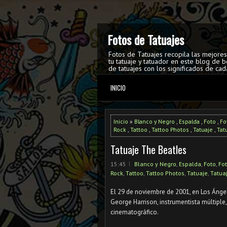
Fotos de Tatuajes
Fotos de Tatuajes recopila las mejore
tu tatuaje y tatuador en este blog de b
de tatuajes con los significados de cad
INICIO
Inicio
»
Blanco y Negro
,
Espalda
,
Foto
,
Fo
Rock
,
Tattoo
,
Tattoo Photos
,
Tatuaje
,
Tat
Tatuaje The Beatles
15:45
Blanco y Negro
,
Espalda
,
Foto
,
Fot
Rock
,
Tattoo
,
Tattoo Photos
,
Tatuaje
,
Tatua
El 29 de noviembre de 2001, en Los Ángel
George Harrison, instrumentista múltiple,
cinematográfico.
⠀