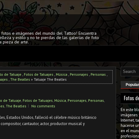
s fotos e imágenes del mundo del Tattoo! Encuentra
elleza y estilo y no te pierdas de las galerías de foto
a pieza de arte.
to de Tatuaje
,
Fotos de Tatuajes
,
Música
,
Personajes
,
Personas
,
uajes
,
The Beatles
» Tatuaje The Beatles
Popula
Fotos d
o de Tatuaje
,
Fotos de Tatuajes
,
Música
,
Personajes
,
Personas
,
jes
,
The Beatles
No comments
En este bl
imágenes 
es, Estados Unidos, falleció el célebre músico británico
Internet, 
 compositor, cantautor, actor, productor musical y
hacerse u
en el mun
profesiona