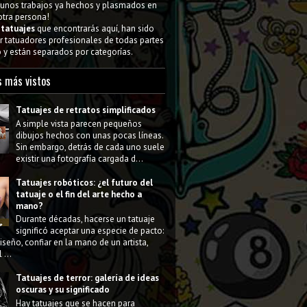
gunos trabajos ya hechos y plasmados en
 otra persona!
s
tatuajes
que encontrarás aquí, han sido
 tatuadores profesionales de todas partes
y están separados por categorías.
s más vistos
Tatuajes de retratos simplificados
A simple vista parecen pequeños
dibujos hechos con unas pocas líneas.
Sin embargo, detrás de cada uno suele
existir una fotografía cargada d...
Tatuajes robóticos: ¿el futuro del
tatuaje o el fin del arte hecho a
mano?
Durante décadas, hacerse un tatuaje
significó aceptar una especie de pacto:
diseño, confiar en la mano de un artista,
 ...
Tatuajes de terror: galería de ideas
oscuras y su significado
Hay tatuajes que se hacen para