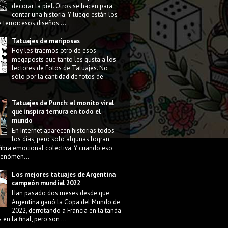
decorar la piel. Otros se hacen para
contar una historia. Y luego están los
 terror: esos diseños ...
Tatuajes de mariposas
Hoy les traemos otro de esos
megaposts que tanto les gusta a los
lectores de Fotos de Tatuajes. No
sólo por la cantidad de fotos de
Tatuajes de Punch: el monito viral
que inspira ternura en todo el
mundo
En Internet aparecen historias todos
los días, pero solo algunas logran
fibra emocional colectiva. Y cuando eso
 fenómen...
Los mejores tatuajes de Argentina
campeón mundial 2022
Han pasado dos meses desde que
Argentina ganó la Copa del Mundo de
2022, derrotando a Francia en la tanda
 en la final, pero son ...