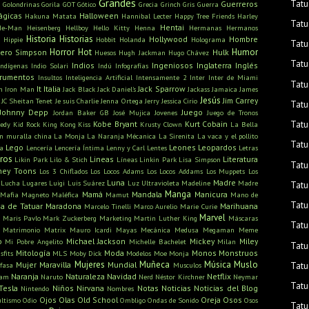
Grandes
Tatu
u
Guerreros
Golondrinas
Gorila
GOT
Gótico
Grecia
Grinch
Gris
Guerra
ágicas
Halloween
Hakuna Matata
Hannibal Lecter
Happy Tree Friends
Harley
Tatu
Hentai
He-Man
Heisenberg
Hellboy
Hello Kitty
Henna
Hermanas
Hermanos
Historia
Historias
Hollywood
Hombre
Hippie
Hobbit
Holanda
Holograma
Tatu
Horror
Hot
Humor
ero Simpson
Hulk
Huesos
Hugh Jackman
Hugo Chávez
Tatu
Indios
Ingeniosos
Inglaterra
Inglés
Indígenas
Indio Solari
Indú
Infografías
trumentos
Insultos
Inteligencia Artificial
Intensamente 2
Inter
Inter de Miami
Tatu
It
Italia
Jack Sparrow
n
Iron Man
Jack Black
Jack Daniel's
Jackass
Jamaica
James
Jesús
Jim Carrey
JC Sheitan Tenet
Je suis Charlie
Jenna Ortega
Jerry
Jessica Cirio
Tatu
Johnny Depp
Juego
Jordan Baker GB
José Mujica
Jovenes
Juego de Tronos
Tatu
Kobe Bryant
Kurt Cobain
edy
Kid Rock
King Kong
Kiss
Krusty Clown
La Bella
n muralla china
La Monja
La Naranja Mécanica
La Sirenita
La vaca y el pollito
Tatu
Lego
Leones
Leopardos
ra
Lencería
Lencería Íntima
Lenny y Carl
Lentes
Letras
bros
Lineas
Literatura
Likin Park
Lilo & Stich
Líneas
Linkin Park
Lisa Simpson
Tatu
ney Toons
Los 3 Chiflados
Los Locos Adams
Los Locos Addams
Los Muppets
Los
Luna
Madre
Lucha
Lugares
Luigi
Luis Suárez
Luz Ultravioleta
Madeline
Madre
Tatu
Manga
Mamá
Mandala
Manicura
Mafia
Magneto
Maléfica
Mamut
Mano de
Tatu
a de Tatuar
Maradona
Marihuana
Marcelo Tinelli
Marco Aurelio
Marie Curie
s
Marvel
Maris Pavlo
Mark Zuckerberg
Marketing
Martin Luther King
Máscaras
Tatu
Matrimonio
Matrix
Mauro Icardi
Mayas
Mecánica
Medusa
Megaman
Meme
o
Michael Jackson
Mickey
Miley
Mi Pobre Angelito
Michelle Bachelet
Milan
Tatu
Mitología
Moda
Monos
Monstruos
sfits
MLS
Moby Dick
Modelos
Moe
Monja
Mujeres
Muñeca
Música
Muslo
Mujer Maravilla
Mundial
Tatu
fasa
Musculos
Naranja
Naturaleza
Navidad
Netflix
ham
Naruto
Nerd
Néstor Kirchner
Neymar
Tatu
Tesla
Niños
Nirvana
Notas
Noticias
Noticias del Blog
Nintendo
Nombres
Ojos
Olas
Old School
Oreja
Osos
ultismo
Odio
Ombligo
Ondas de Sonido
Osos
Tatu