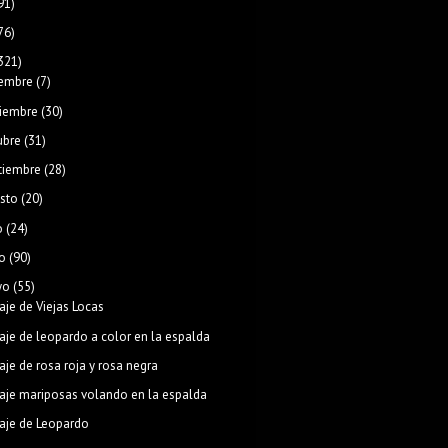
91)
76)
321)
iembre
(7)
iembre
(30)
ubre
(31)
tiembre
(28)
sto
(20)
o
(24)
o
(90)
yo
(55)
aje de Viejas Locas
aje de leopardo a color en la espalda
aje de rosa roja y rosa negra
aje mariposas volando en la espalda
aje de Leopardo