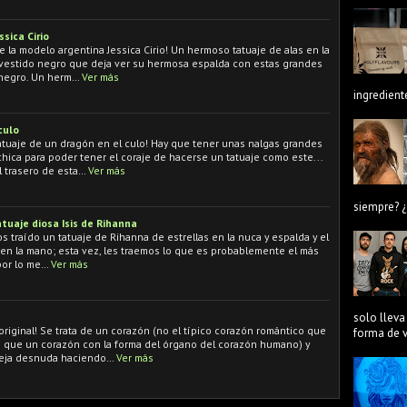
sica Cirio
e la modelo argentina Jessica Cirio! Un hermoso tatuaje de alas en la
 vestido negro que deja ver su hermosa espalda con estas grandes
 negro. Un herm…
Ver más
ingredient
culo
tatuaje de un dragón en el culo! Hay que tener unas nalgas grandes
hica para poder tener el coraje de hacerse un tatuaje como este...
 trasero de esta…
Ver más
siempre? ¿
tuaje diosa Isis de Rihanna
 traído un tatuaje de Rihanna de estrellas en la nuca y espalda y el
en la mano; esta vez, les traemos lo que es probablemente el más
por lo me…
Ver más
solo lleva
riginal! Se trata de un corazón (no el típico corazón romántico que
forma de ve
 que un corazón con la forma del órgano del corazón humano) y
reja desnuda haciendo…
Ver más