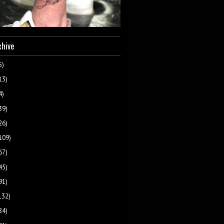
chive
5)
13)
4)
39)
26)
109)
67)
45)
91)
132)
84)