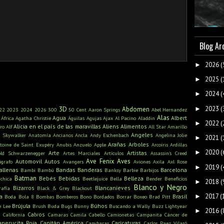
Blog Ar
2026
(
►
2025
(
►
2024
(
►
2023
(
►
3D
Abdomen
22
2023
2024
2026
300
50 Cent
Aaron Springs
Abel Hernandez
Alas
Agua
Albert
África
Agatha Christie
Águilas
Agujas
Ajax
Al Pacino
Aladdin
2022
(
►
Alicia en el país de las maravillas
Aliens
Alimentos
ro
Alf
All Star
Amarillo
Angeles
n Skywalker
Anatomía
Ancianos
Ancla
Andy Eschenbach
Angelina Jolie
2021
(
►
Arañas
Arboles
toine de Saint Exupéry
Anubis
Anzuelo
Apple
Arcoíris
Ardillas
2020
(
►
Arte
Artistas
old Schwarzenegger
Artes Marciales
Artículos
Assassin's Creed
Ave Fenix
Aves
Automovil
Autos
ógrafo
Avangers
Aviones
Axila
Axl Rose
2019
(
►
allenas
Bandas
Banderas
Barcelona
Bambi
Bambú
Banksy
Barbie
Barbijos
Batman
Bebés
Bebidas
Belleza
ichica
Beetlejuice
Bella
Bender
Beneficios
2018
(
►
Blanco y Negro
Bizarros
Blancanieves
rafía
Black & Grey
Blackout
2017
(
►
a
Brasil
Boda
Bola 8
Bombas
Bomberos
Bono
Bordados
Borrar
Boxeo
Brad Pitt
Brújula
Búhos
e Lee
Brush
Buda
Bugs Bunny
Buscando a Wally
Buzz Lightyear
2016
(
►
s
Calvos
California
Camaras
Camila Cabello
Camionetas
Campanita
Cáncer de
aperucita Roja
Capitán América
Caricaturas
Capybaras
Carlos Paez Vilaró