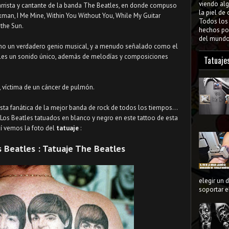
viendo al
rista y cantante de la banda The Beatles, en donde compuso
la piel de
man, I Me Mine, Within You Without You, While My Guitar
Todos lo
the Sun.
hechos por
del mundo 
mo un verdadero genio musical, y a menudo señalado como el
les un sonido único, además de melodías y composiciones
Tatuaje
, víctima de un cáncer de pulmón.
sta fanática de la mejor banda de rock de todos los tiempos...
e Los Beatles tatuados en blanco y negro en este tattoo de esta
í vemos la foto del
tatuaje
:
s Beatles : Tatuaje The Beatles
elegir un 
soportar el