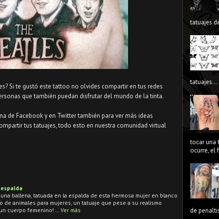
tatuajes de
tatuajes...
es? Si te gustó este tattoo no olvides compartir en tus redes
ersonas que también puedan disfrutar del mundo de la tinta.
ina de Facebook y en Twitter también para ver más ideas
ompartir tus tatuajes, todo esto en nuestra comunidad virtual
tocar una 
ocurre, el
 espalda
e una ballena, tatuada en la espalda de esta hermosa mujer en blanco
o de animales para mujeres, un tatuaje que pese a su realismo
un cuerpo femenino! …
Ver más
de penaltis