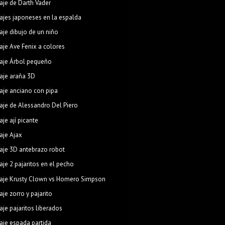
aje de Darth Vader
ajes japoneses en la espalda
aje dibujo de un niño
aje Ave Fenix a colores
aje Árbol pequeño
aje araña 3D
aje anciano con pipa
aje de Alessandro Del Piero
aje ají picante
aje Ajax
aje 3D antebrazo robot
aje 2 pajaritos en el pecho
aje Krusty Clown vs Homero Simpson
aje zorro y pajarito
aje pajaritos liberados
aje espada partida