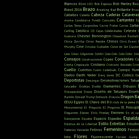
Blancos
Bob Marley
Boc
Blink 182
Bob Esponja
Brazo
Brasil 2014
Brillante
Breaking Bad
Bruc
Cabeza
Caderas
Calavera
Caballos
Cabello
Cantantes
C
mama
Candelaria Tinelli
Cannabis
Carta
Carlos Tevez
Carpinchos
Carrie Fisher
Carros
Católico
Celeste
CatDog
CD
Cejas
Celebridades
Chester Bennington
Guevara
Cheyenne Randall
Chinos
China Zorrilla
Chino Recoba
Chris Evans
Cine
Murphy
Circulos
Ciudades
Clave de Sol
Clayto
Less
Colas
Colgantes
Colibrí
Colo-Colo
Colo-Color
Col
Consejos
Corazones
Copas
Co
Construcciones
Cristiano
Crema
Crepúsculo
Cristiano Ronaldo
Cris
Cuello
Cuentos
Cuerpo Hu
Cuero Cabelludo
Dados
Darth Vader
DC Comics
Davy Jones
De
Deportistas
Desmotivaciones Tatua
Descargar
Diamantes
Dibujos
tatuador
Diablas
Diablo
Diseño de Tatuajes
Diseñ
Discapacidad
Discos
Dragon Ba
Ramón
Donald Trump
Dotwork
Drácula
EEUU
Egipto
El Chavo del 8
El club de la pelea
E
El Principi
Monumental
El Pinguino
El Pingüino
Eminem
Elegantes
Eleven
Elvis Presley
En el c
Espald
Espacio
Espadas
Escorpiones
Escudos
Estilo
Estrellas
Estudio
Estatua de la Libertad
Femeninos
Felinos
Femin
Federico Valverde
Flores
loto
Fluorescente
Forrest Gump