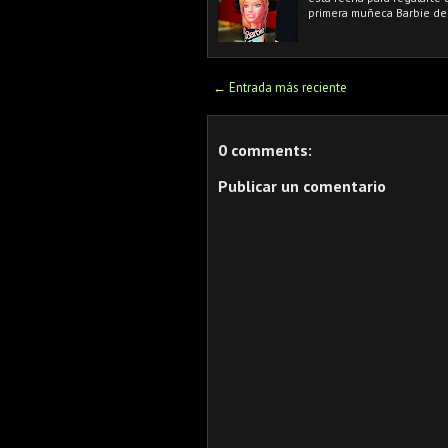
primera muñeca Barbie de 
← Entrada más reciente
0 comments:
Publicar un comentario