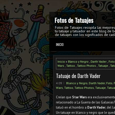
Fotos de Tatuajes
Fotos de Tatuajes recopila las mejore
tu tatuaje y tatuador en este blog de b
de tatuajes con los significados de cad
INICIO
Inicio
»
Blanco y Negro
,
Darth Vader
,
Foto
Wars
,
Tattoo
,
Tattoo Photos
,
Tatuaje
,
Tat
Tatuaje de Darth Vader
4:09
Blanco y Negro
,
Darth Vader
,
Foto
,
Wars
,
Tattoo
,
Tattoo Photos
,
Tatuaje
,
Tatua
Creían que
Star Wars
era exclusivamente
relacionado a La Guerra de las Galaxia
tatuó en el hombro a
Darth Vader
, del 
Un tatuaje en blanco y negro que le qued