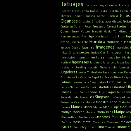
Tatuajes
Fotos en Tanga
Francia
Francisc
Freezer
Fresas
Frida Kahlo
Fruta
Frutilla
Fucsia
Gatos
Thrones
Gamer
Ganesha
Gardel
Garfield
Gigantes
Gok
Girasoles
Girls
Gladiador
Glúteos
Guitarra
Gustavo Cerati
Hadas m
Guns n Roses
Harry Potter
Quinn
Hawaii
Hazlo Tú Mismo
Hija
Hijo
Hindú
Hip-Hop
Herramientas
Hinchas
Hombro
Araña
Homenaje
Hom
Hombre Lobo
Imagenes
Iguanas
Ignacio Debbia
Increíbles
Insectos
Ins
Inked Girls
Inside Out 2
Instagram
Inventores
Interactivo
Internet
Irlanda
Iron Maide
Japoneses
Hetfield
Jardinero
Jared Leto
Jason
Jazz
Jirafas
JK Rowling
Joaquin Phoenix
John Lennon
Jugadores
Juventus
Justin Timberlake
Ken
Kenn
Durmiente
La Casa de Papel
La Era de Hielo
La gra
Labios
Lechuzas
Lacoste
Lady Gaga
Lakers
Lectu
Li
Libélulas
Libertad
Letras Chinas
Levi Barnett
Llamas
Lobos
Logos
Loo
Lobo Feroz
Logo
Look
Los Simpson
Redonditos de Ricota
Los Vengadores
Maestro Yoda
Teresa de Calcuta
Madrid
Mafalda
Manos
Maorí
Maquillaje
Máquin
Hamsa
Mapas
Mariposa
Marilyn Monroe
Mario Bros
Marina
Masculinos
Mascotas
Mascarillas
Mascherano
Messi
Metal
Méxic
Merlina
Metallica
Mexicano
Cyrus
Mini
Minnie
Millie Bobby Brown
Minions
Mi