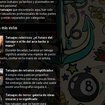
gunos trabajos ya hechos y plasmados en
 otra persona!
s
tatuajes
que encontrarás aquí, han sido
 tatuadores profesionales de todas partes
y están separados por categorías.
s más vistos
Tatuajes robóticos: ¿el futuro del
tatuaje o el fin del arte hecho a
mano?
Durante décadas, hacerse un tatuaje
significó aceptar una especie de pacto:
diseño, confiar en la mano de un artista,
 ...
Tatuajes de retratos simplificados
A simple vista parecen pequeños
dibujos hechos con unas pocas líneas.
Sin embargo, detrás de cada uno suele
existir una fotografía cargada d...
Tatuajes de terror: galería de ideas
oscuras y su significado
Hay tatuajes que se hacen para