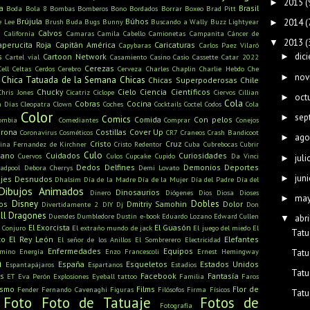
2015
(
►
a
Brasil
Boda
Bola 8
Bombas
Bomberos
Bono
Bordados
Borrar
Boxeo
Brad Pitt
Brújula
Búhos
2014
(
e Lee
Brush
Buda
Bugs Bunny
Buscando a Wally
Buzz Lightyear
►
s
Calvos
California
Camaras
Camila Cabello
Camionetas
Campanita
Cáncer de
2013
(
▼
aperucita Roja
Capitán América
Caricaturas
Capybaras
Carlos Paez Vilaró
dic
s
Cartoon Network
►
Cartel víal
Casamiento
Casino
Casio
Cassette
Catar 2022
Cerezas
Cell
Celtas
Cerdos
Cerebro
Cerveza
Charles Chaplin
Charlie Hebdo
Che
nov
►
Chica Tatuada de la Semana
Chicas
Chicas Superpoderosas
Chile
Chucky
Cielo
Ciencia
Científicos
Chris Jones
Cicatriz
Cíclope
Ciervos
Cillian
oct
►
Cola
Cobras
Cocina
n Días
Cleopatra
Clown
Coches
Cocktails
Coctel
Codos
Cola
Color
sep
►
Comics
Comida
Con pelos
ombia
Comediantes
Comprar
Conejos
rona
Costillas
Cover Up
Coronavirus
Cosméticos
CR7
Craneos
Crash Bandicoot
ago
►
Cristo
Cruz
tina Fernandez de Kirchner
Cristo Redentor
Cuba
Cubrebocas
Cubrir
Culo
mano
Cuidados
Curiosidades
Cuervos
Culos
Cupcake
Cupido
Da Vinci
juli
►
Dedos
Delfines
Demonios
Deportes
adpool
Debora Cherrys
Demi Lovato
juni
►
jes
Desnudos
Dhalsim
Día de la Madre
Día de la Mujer
Día del Padre
Día del
Dibujos Animados
Dinosaurios
Dinero
Diógenes
Dios
Diosa
Dioses
ma
►
Disney
Dobles
os
Dmitriy Samohin
Dolor
Divertidamente 2
DIY
Dj
Don
ll
Dragones
Duendes
Dumbledore
Dustin
e-book
Eduardo Lozano
Edward Cullen
abri
▼
El Exorcista
El Guasón
l Conjuro
El extraño mundo de jack
El juego del miedo
El
Tatu
to
El Rey León
Elefantes
El señor de los Anillos
El Sombrerero
Electricidad
Enfermedades
Equipos
amino
Energía
Enzo Francescoli
Ernest Hemingway
Tatu
a
España
Esqueletos
Estados Unidos
Espantapájaros
Espartanos
Estadios
Tatu
s
Facebook
Fantasía
ET
Eva Perón
Explosiones
Eyeball tattoo
Familia
Faros
ismo
Films
Flor de
Fender
Fernando Cavenaghi
Figuras
Filósofos
Firma
Físicos
Tatu
Foto
Foto de Tatuaje
Fotos de
Fotografía