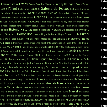
Tatu
Frases
Frankenstein
Freddy Krueger
o
Freak
Freddie Mercury
Fredy Tomas
Galería de Fotos
Tatu
Fútbol
Fuego
Galaxia
Futurama
Gallinas
Game of
Geek
Geishas
Genios
Gatubela
Gauchito Gil
Geometría
George Michael
Tatu
Grandes
u
Guerreros
Golondrinas
Gorila
GOT
Gótico
Grecia
Grinch
Gris
Guerra
ágicas
Halloween
Hakuna Matata
Hannibal Lecter
Happy Tree Friends
Harley
Tatu
Hentai
He-Man
Heisenberg
Hellboy
Hello Kitty
Henna
Hermanas
Hermanos
Tatu
Historia
Historias
Hollywood
Hombre
Hippie
Hobbit
Holanda
Holograma
Horror
Hot
Humor
ero Simpson
Hulk
Huesos
Hugh Jackman
Hugo Chávez
Tatu
Indios
Ingeniosos
Inglaterra
Inglés
Indígenas
Indio Solari
Indú
Infografías
trumentos
Tatu
Insultos
Inteligencia Artificial
Intensamente 2
Inter
Inter de Miami
It
Italia
Jack Sparrow
n
Iron Man
Jack Black
Jack Daniel's
Jackass
Jamaica
James
Tatu
Jesús
Jim Carrey
JC Sheitan Tenet
Je suis Charlie
Jenna Ortega
Jerry
Jessica Cirio
Johnny Depp
Juego
Jordan Baker GB
José Mujica
Jovenes
Juego de Tronos
Tatu
Kobe Bryant
Kurt Cobain
edy
Kid Rock
King Kong
Kiss
Krusty Clown
La Bella
n muralla china
La Monja
La Naranja Mécanica
La Sirenita
La vaca y el pollito
Tatu
Lego
Leones
Leopardos
ra
Lencería
Lencería Íntima
Lenny y Carl
Lentes
Letras
Tatu
bros
Lineas
Literatura
Likin Park
Lilo & Stich
Líneas
Linkin Park
Lisa Simpson
ney Toons
Los 3 Chiflados
Los Locos Adams
Los Locos Addams
Los Muppets
Los
Tatu
Luna
Madre
Lucha
Lugares
Luigi
Luis Suárez
Luz Ultravioleta
Madeline
Madre
Manga
Mamá
Mandala
Manicura
Mafia
Magneto
Maléfica
Mamut
Mano de
Tatu
a de Tatuar
Maradona
Marihuana
Marcelo Tinelli
Marco Aurelio
Marie Curie
s
Marvel
Maris Pavlo
Mark Zuckerberg
Marketing
Martin Luther King
Máscaras
Tatu
Matrimonio
Matrix
Mauro Icardi
Mayas
Mecánica
Medusa
Megaman
Meme
Tatu
o
Michael Jackson
Mickey
Miley
Mi Pobre Angelito
Michelle Bachelet
Milan
Mitología
Moda
Monos
Monstruos
sfits
MLS
Moby Dick
Modelos
Moe
Monja
Tatu