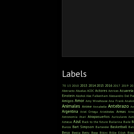
Labels
2013
2014
2015
2016
'70
13
2010
2017
2019
20
Actores
Acuarela
Abstracto
Abuelas
ACDC
Actrices
Einstein
Alcohol
Alec Falkenham
Alessandro Del Pie
Amor
Amigos
Amy Winehouse
Ana Frank
Anaki
Animales
Antebrazo
Anime
Annabelle
An
Argentina
Armas
Ariel Ortega
Aristóteles
Arn
Atrapasueños
Astronomía
Atari
Auriculares
Aut
Azul
B
Aztecas
Back to the future
Bailarina
Baile
Bart Simpson
Basketball
Barcos
Bartender
Bat
Beso
Bestia
Betty Boop
Bikini
Billie Eilish
Biog