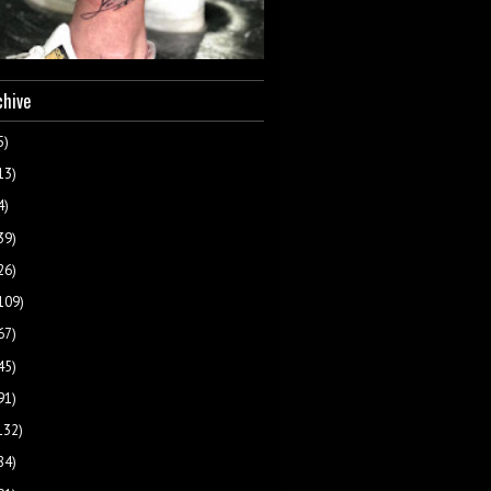
chive
5)
13)
4)
39)
26)
109)
67)
45)
91)
132)
84)