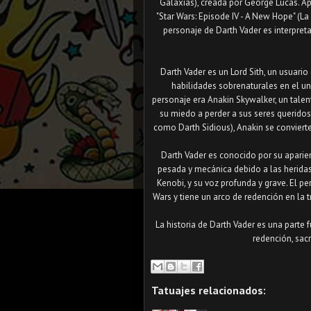
Galaxias), creada por George Lucas. Apa
"Star Wars: Episode IV - A New Hope" (La
personaje de Darth Vader es interpret
Darth Vader es un Lord Sith, un usuari
habilidades sobrenaturales en el uni
personaje era Anakin Skywalker, un talen
su miedo a perder a sus seres queridos
como Darth Sidious), Anakin se convierte
Darth Vader es conocido por su aparien
pesada y mecánica debido a las heridas
Kenobi, y su voz profunda y grave. El per
Wars y tiene un arco de redención en la tr
La historia de Darth Vader es una parte
redención, sacri
Tatuajes relacionados: