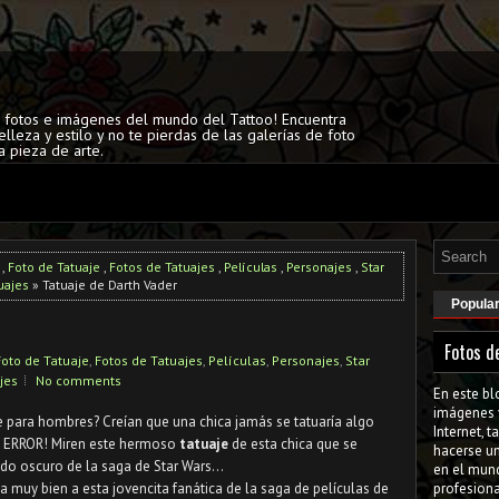
s fotos e imágenes del mundo del Tattoo! Encuentra
elleza y estilo y no te pierdas de las galerías de foto
a pieza de arte.
,
Foto de Tatuaje
,
Fotos de Tatuajes
,
Películas
,
Personajes
,
Star
uajes
» Tatuaje de Darth Vader
Popula
Fotos d
Foto de Tatuaje
,
Fotos de Tatuajes
,
Películas
,
Personajes
,
Star
jes
No comments
En este bl
imágenes 
 para hombres? Creían que una chica jamás se tatuaría algo
Internet, 
s? ERROR! Miren este hermoso
tatuaje
de esta chica que se
hacerse u
lado oscuro de la saga de Star Wars...
en el mun
a muy bien a esta jovencita fanática de la saga de películas de
profesiona