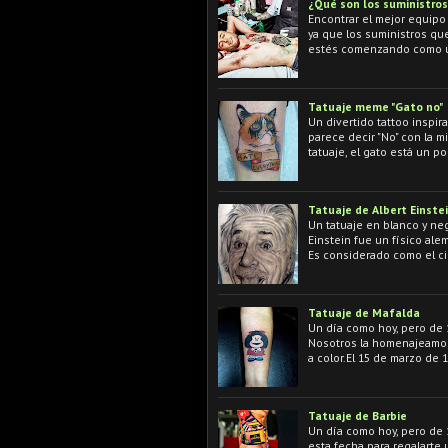
¿Qué son los suministros
Encontrar el mejor equipo 
ya que los suministros qu
estés comenzando como u
Tatuaje meme "Gato no"
Un divertido tattoo inspi
parece decir "No" con la 
tatuaje, el gato está un 
Tatuaje de Albert Einste
Un tatuaje en blanco y neg
Einstein fue un físico al
Es considerado como el ci
Tatuaje de Mafalda
Un día como hoy, pero de 
Nosotros la homenajeamos
a color.El 15 de marzo de 
Tatuaje de Barbie
Un día como hoy, pero de
esta fecha para regalarte 