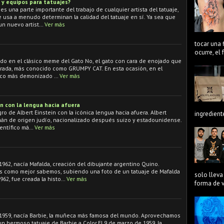
 y equipos para tatuajes?
es una parte importante del trabajo de cualquier artista del tatuaje,
e usa a menudo determinan la calidad del tatuaje en sí. Ya sea que
n nuevo artist…
Ver más
tocar una 
ocurre, el
rado en el clásico meme del Gato No, el gato con cara de enojado que
mirada, más conocido como GRUMPY CAT. En esta ocasión, en el
poco más demonizado …
Ver más
in con la lengua hacia afuera
ro de Albert Einstein con la icónica lengua hacia afuera. Albert
ingredient
emán de origen judío, nacionalizado después suizo y estadounidense.
entífico má…
Ver más
1962, nacía Mafalda, creación del dibujante argentino Quino.
 como mejor sabemos, subiendo una foto de un tatuaje de Mafalda
solo lleva
1962, fue creada la histo…
Ver más
forma de ve
 1959, nacía Barbie, la muñeca más famosa del mundo. Aprovechamos
un hermoso tatuaje de Barbie a Color.El 9 de marzo de 1959, la