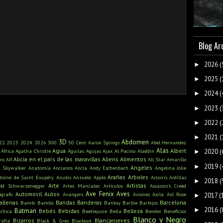
Blog Ar
2026
(
►
2025
(
►
2024
(
►
2023
(
►
2022
(
►
2021
(
►
3D
Abdomen
22
2023
2024
2026
300
50 Cent
Aaron Springs
Abel Hernandez
Alas
Agua
Albert
África
Agatha Christie
Águilas
Agujas
Ajax
Al Pacino
Aladdin
2020
(
►
Alicia en el país de las maravillas
Aliens
Alimentos
ro
Alf
All Star
Amarillo
2019
(
►
Angeles
n Skywalker
Anatomía
Ancianos
Ancla
Andy Eschenbach
Angelina Jolie
Arañas
Arboles
toine de Saint Exupéry
Anubis
Anzuelo
Apple
Arcoíris
Ardillas
2018
(
►
Arte
Artistas
old Schwarzenegger
Artes Marciales
Artículos
Assassin's Creed
Ave Fenix
Aves
Automovil
Autos
ógrafo
Avangers
Aviones
Axila
Axl Rose
2017
(
►
allenas
Bandas
Banderas
Barcelona
Bambi
Bambú
Banksy
Barbie
Barbijos
2016
(
►
Batman
Bebés
Bebidas
Belleza
ichica
Beetlejuice
Bella
Bender
Beneficios
Blanco y Negro
Bizarros
Blancanieves
rafía
Black & Grey
Blackout