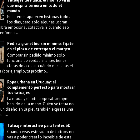
Tatuajes de Punch: el monito viral
que inspira ternura en todo el
mundo
En Internet aparecen historias todos
los días, pero solo algunas logran
fibra emocional colectiva. Y cuando eso
 fenómen...
Pedir a granel bio sin mínimo: fíjate
en el plazo de entrega y el margen
Comprar sin pedido mínimo solo
funciona de verdad si antes tienes
claras dos cosas: cuándo necesitas el
e (por ejemplo, tu próximo...
Ropa urbana en Uruguay: el
complemento perfecto para mostrar
tus tatuajes
La moda y el arte corporal siempre
han ido de la mano. Quien se tatúa no
 un diseño en la piel, también expresa una
r l...
Tatuaje interactivo para lentes 3D
Cuando veas este video de tattoos no
vas a poder creer lo increíble de este