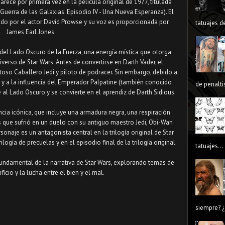
rece por primera vez en la película original de 1977, titulada
 Guerra de las Galaxias: Episodio IV - Una Nueva Esperanza). El
ado por el actor David Prowse y su voz es proporcionada por
tatuajes de
James Earl Jones.
o del Lado Oscuro de la Fuerza, una energía mística que otorga
verso de Star Wars. Antes de convertirse en Darth Vader, el
toso Caballero Jedi y piloto de podracer. Sin embargo, debido a
 y a la influencia del Emperador Palpatine (también conocido
de penaltis
 al Lado Oscuro y se convierte en el aprendiz de Darth Sidious.
cia icónica, que incluye una armadura negra, una respiración
 que sufrió en un duelo con su antiguo maestro Jedi, Obi-Wan
sonaje es un antagonista central en la trilogía original de Star
ilogía de precuelas y en el episodio final de la trilogía original.
tatuajes...
 fundamental de la narrativa de Star Wars, explorando temas de
ficio y la lucha entre el bien y el mal.
siempre? ¿