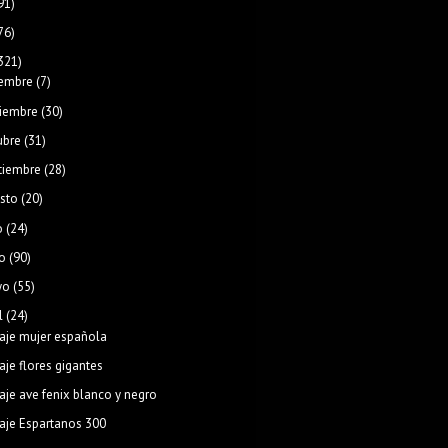
91)
76)
321)
iembre
(7)
iembre
(30)
ubre
(31)
tiembre
(28)
sto
(20)
o
(24)
o
(90)
yo
(55)
l
(24)
aje mujer española
aje flores gigantes
aje ave fenix blanco y negro
aje Espartanos 300