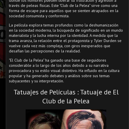
donde los hombres pueden liberar su frustración y agresión a
través de peleas físicas. Este "Club de la Pelea" sirve como una
forma de escape para aquellos que se sienten atrapados en la
sociedad consumista y conformista.
La película explora temas profundos como la deshumanización
en la sociedad moderna, la búsqueda de significado en un mundo
materialista y la lucha interna por la identidad. A medida que la
trama avanza, la relación entre el protagonista y Tyler Durden se
vuelve cada vez más compleja, con giros inesperados que
desafían las percepciones de la realidad.
"El Club de la Pelea" ha ganado una base de seguidores
considerable a lo largo de los años debido a su narrativa
provocadora y su estilo visual distintivo. Ha influido en la cultura
popular y ha generado debates y análisis sobre sus temas
subyacentes y su interpretación.
Tatuajes de Películas : Tatuaje de El
Club de la Pelea