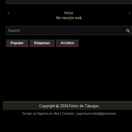
‹
Inicio
›
Ver versión web
Popular
Etiquetas
Archivo
Copyright ©
2026
Fotos de Tatuajes
Design by
Paginas en Red
| Contacto : paginasenredok@gmail.com