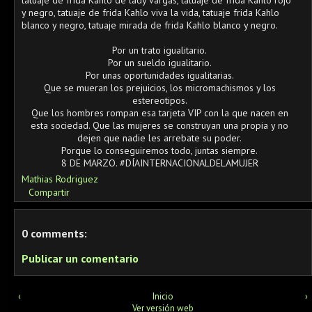
tatuaje de frida Kahlo de lady vargas, tatuaje de frida Kahlo rojo
y negro, tatuaje de frida Kahlo viva la vida, tatuaje frida Kahlo
blanco y negro, tatuaje mirada de frida Kahlo blanco y negro.
Por un trato igualitario.
Por un sueldo igualitario.
Por unas oportunidades igualitarias.
Que se mueran los prejuicios, los micromachismos y los
estereotipos.
Que los hombres rompan esa tarjeta VIP con la que nacen en
esta sociedad. Que las mujeres se construyan una propia y no
dejen que nadie les arrebate su poder.
Porque lo conseguiremos todo, juntas siempre.
8 DE MARZO. #DÍAINTERNACIONALDELAMUJER
Mathias Rodriguez
Compartir
0 comments:
Publicar un comentario
‹
Inicio
›
Ver versión web