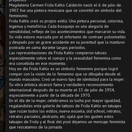
Magdalena Carmen Frida Kahlo Calderón nació el 6 de julio de
1907, fue una pintora mexicana que se convirtió en símbolo del
feminismo.
Frida Kahlo creó su propio estilo. Una pintura personal, colorista,
ingenua y metafórica. Cada bosquejo es una alegoría de
sensibilidad, reflejo de los acontecimientos que marcaron su vida.​
Su vida estuvo marcada por el infortunio de contraer poliomielitis
y después por un grave accidente en su juventud que la mantuvo
postrada en cama durante largos periodos.​
Las representaciones de Frida Kahlo rompieron tabúes
especialmente sobre el cuerpo y la sexualidad femenina como
era concebida en ese momento.
Hoy en día Frida Kahlo es un símbolo femenino porque logró
romper con la visión de lo femenino que se dibujaba desde el
mundo masculino. Creó un nuevo tipo de identidad para la mujer.
Su obra artística alcanzó fama y verdadero reconocimiento
internacional después de su muerte el 13 de julio de 1954,
especialmente a partir de la década de 1970.
En el día de la mujer, celebramos su lucha por mayor igualdad,
regalandoles esta galería de tattoos de Frida Kahlo en tatuajes
que rozan todos los estilos, nueva escuela, old school, retratos,
retratos parciales, abstracto, etc. ojalá que les gusten estos
tatuajes de Frida y al final del post dejamos un mensaje feminista
que rescatamos de la jornada.