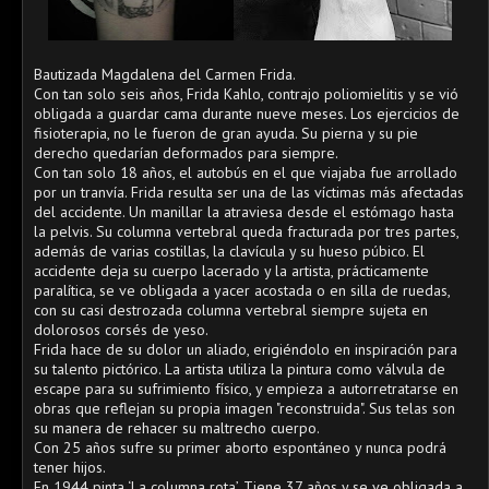
Bautizada Magdalena del Carmen Frida.
Con tan solo seis años, Frida Kahlo, contrajo poliomielitis y se vió
obligada a guardar cama durante nueve meses. Los ejercicios de
fisioterapia, no le fueron de gran ayuda. Su pierna y su pie
derecho quedarían deformados para siempre.
Con tan solo 18 años, el autobús en el que viajaba fue arrollado
por un tranvía. Frida resulta ser una de las víctimas más afectadas
del accidente. Un manillar la atraviesa desde el estómago hasta
la pelvis. Su columna vertebral queda fracturada por tres partes,
además de varias costillas, la clavícula y su hueso púbico. El
accidente deja su cuerpo lacerado y la artista, prácticamente
paralítica, se ve obligada a yacer acostada o en silla de ruedas,
con su casi destrozada columna vertebral siempre sujeta en
dolorosos corsés de yeso.
Frida hace de su dolor un aliado, erigiéndolo en inspiración para
su talento pictórico. La artista utiliza la pintura como válvula de
escape para su sufrimiento físico, y empieza a autorretratarse en
obras que reflejan su propia imagen "reconstruida". Sus telas son
su manera de rehacer su maltrecho cuerpo.
Con 25 años sufre su primer aborto espontáneo y nunca podrá
tener hijos.
En 1944 pinta ‘La columna rota’. Tiene 37 años y se ve obligada a