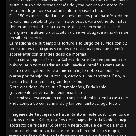
sustituir sus ya dolorosos corsés de yeso por uno de acero. En
esta obra logra que su sufrimiento traspase la tela.
En 1950 es ingresada durante nueve meses por una infección en
la columna vertebral (por un injerto óseo). Para colmo de males,
debieron amputarla cuatro dedos del pie derecho, a causa de
una grave insuficiencia circulatoria y se ve obligada a movilizarse
en silla de ruedas.
La medicina de su tiempo la torturó a lo largo de su vida con 32
operaciones quirúrgicas y corsés de distintos tipos que intentó
sobrellevar con grandes dosis de morfina.
En su única exposición en la Galería de Arte Contemporáneo de
México, se hizo trasladar en ambulancia e instaló su cama en el
centro de la galería. En ese mismo año, le deben amputar una
pierna por debajo de la rodilla, debido a una gangrena. Ésto, la
lleva a hundirse en una gran depresión.
Siete días después de su 47 cumpleaños, Frida Kahlo
gravemente enferma de neumonía, fallece.
Las cenizas descansan en un jarrón precolombino, en la casa que
Frida compartió con su marido y también pintor, Diego Rivera.
Imágenes de
tatuajes de Frida Kahlo
en este post : Diseños de
tattoos de frida Kahlo, diseños de tatuajes de frida Kahlo, tatuaje
abstracto de frida Kahlo blanco y negro, tatuaje de frida Kahlo a
color en el antebrazo, tatuaje de frida Kahlo blanco y negro,