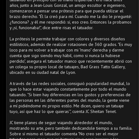
años, junto a Jean-Louis Gonzal, un amigo escultor e ingeniero,
comenzaron a pensar una prótesis para que pueda utilizar el
brazo derecho. "Él la creó para mí. Cuando me la dio le pregunté:
¿funciona? ,y él me respondió: sí, eso creo. Entonces la probamos
y ¡sí, funcionaba!", dice entre risas el tatuador.
La prótesis le permite trabajar con colores y diversos diseños
estilísticos, además de realizar rotaciones de 360 grados. "Es muy
loco para mi volver a trabajar con mi "mano" derecha y darme
cuenta que sigo siendo muy hábil, como si nunca la hubiese
perdido", asegura el tatuador manco que recientemente abrió con
un colega su propio local de tatuajes, Bad Grass Tatto Gallery,
ubicado en su ciudad natal de Lyon.
A través de las redes sociales, consiguió popularidad mundial, lo
que lo hace estar viajando constantemente por todo el mundo
tatuando. "Si bien hay diferencias en los gustos y preferencias de
las personas en las diferentes partes del mundo, la gente viene
a mí pidiéndome mi propio estilo. Me dicen, quiero un tatuaje
tuyo, así que haz lo que quieras'", cuenta JC Sheitan Tenet.
JC tiene planes de seguir viajando alrededor el mundo,
mostrando su arte, pero también dedicandole tiempo a su familia.
Sobre sí mismo el tatuador comenta "No creo ser el mejor