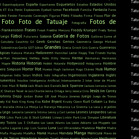
Tatu
a
España
Esqueletos
Estados Unidos
Espantapájaros
Espartanos
Estadios
s
Facebook
Fantasía
ET
Eva Perón
Explosiones
Eyeball tattoo
Familia
Faros
Tatu
ismo
Films
Flor de
Fender
Fernando Cavenaghi
Figuras
Filósofos
Firma
Físicos
Tatu
Foto
Foto de Tatuaje
Fotos de
Fotografía
Tatu
Frases
Frankenstein
Freddy Krueger
o
Freak
Freddie Mercury
Fredy Tomas
Galería de Fotos
Fútbol
Fuego
Galaxia
Futurama
Gallinas
Game of
Tatu
Geek
Geishas
Genios
Gatubela
Gauchito Gil
Geometría
George Michael
Grandes
Tatu
u
Guerreros
Golondrinas
Gorila
GOT
Gótico
Grecia
Grinch
Gris
Guerra
ágicas
Halloween
Hakuna Matata
Hannibal Lecter
Happy Tree Friends
Harley
Tatu
Hentai
He-Man
Heisenberg
Hellboy
Hello Kitty
Henna
Hermanas
Hermanos
Historia
Historias
Hollywood
Hombre
Hippie
Hobbit
Holanda
Holograma
Tatu
Horror
Hot
Humor
ero Simpson
Hulk
Huesos
Hugh Jackman
Hugo Chávez
Tatu
Indios
Ingeniosos
Inglaterra
Inglés
Indígenas
Indio Solari
Indú
Infografías
trumentos
Insultos
Inteligencia Artificial
Intensamente 2
Inter
Inter de Miami
Tatu
It
Italia
Jack Sparrow
n
Iron Man
Jack Black
Jack Daniel's
Jackass
Jamaica
James
Jesús
Jim Carrey
JC Sheitan Tenet
Je suis Charlie
Jenna Ortega
Jerry
Jessica Cirio
Tatu
Johnny Depp
Juego
Jordan Baker GB
José Mujica
Jovenes
Juego de Tronos
Tatu
Kobe Bryant
Kurt Cobain
edy
Kid Rock
King Kong
Kiss
Krusty Clown
La Bella
n muralla china
La Monja
La Naranja Mécanica
La Sirenita
La vaca y el pollito
Tatu
Lego
Leones
Leopardos
ra
Lencería
Lencería Íntima
Lenny y Carl
Lentes
Letras
bros
Lineas
Literatura
Likin Park
Lilo & Stich
Líneas
Linkin Park
Lisa Simpson
Tatu
ney Toons
Los 3 Chiflados
Los Locos Adams
Los Locos Addams
Los Muppets
Los
Luna
Madre
Lucha
Lugares
Luigi
Luis Suárez
Luz Ultravioleta
Madeline
Madre
Tatu
Manga
Mamá
Mandala
Manicura
Mafia
Magneto
Maléfica
Mamut
Mano de
Tatu
a de Tatuar
Maradona
Marihuana
Marcelo Tinelli
Marco Aurelio
Marie Curie