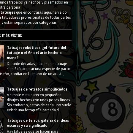
gunos trabajos ya hechos y plasmados en
 otra persona!
s
tatuajes
que encontrarás aquí, han sido
 tatuadores profesionales de todas partes
y están separados por categorías.
s más vistos
Tatuajes robóticos: ¿el futuro del
tatuaje o el fin del arte hecho a
mano?
Durante décadas, hacerse un tatuaje
significó aceptar una especie de pacto:
diseño, confiar en la mano de un artista,
 ...
Tatuajes de retratos simplificados
A simple vista parecen pequeños
dibujos hechos con unas pocas líneas.
Sin embargo, detrás de cada uno suele
existir una fotografía cargada d...
Tatuajes de terror: galería de ideas
oscuras y su significado
Hay tatuajes que se hacen para