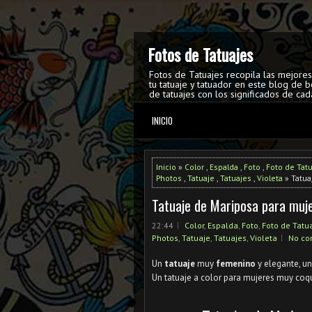
Fotos de Tatuajes
Fotos de Tatuajes recopila las mejore
tu tatuaje y tatuador en este blog de b
de tatuajes con los significados de cad
INICIO
Inicio
»
Color
,
Espalda
,
Foto
,
Foto de Tat
Photos
,
Tatuaje
,
Tatuajes
,
Violeta
» Tatua
Tatuaje de Mariposa para muj
22:44
Color
,
Espalda
,
Foto
,
Foto de Tatu
Photos
,
Tatuaje
,
Tatuajes
,
Violeta
No c
Un
tatuaje
muy
femenino
y elegante, u
Un tatuaje a color para mujeres muy coq