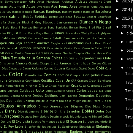
2015
(
►
Arte
Artistas
old Schwarzenegger
Artes Marciales
Artículos
Assassin's Creed
Ave Fenix
Aves
Automovil
Autos
ógrafo
Avangers
Aviones
Axila
Axl Rose
2014
(
►
allenas
Bandas
Banderas
Barcelona
Bambi
Bambú
Banksy
Barbie
Barbijos
Batman
Bebés
Bebidas
Belleza
ichica
Beetlejuice
Bella
Bender
Beneficios
2013
(
►
Blanco y Negro
Bizarros
Blancanieves
rafía
Black & Grey
Blackout
2012
(
▼
a
Brasil
Boda
Bola 8
Bombas
Bomberos
Bono
Bordados
Borrar
Boxeo
Brad Pitt
dic
Brújula
Búhos
►
e Lee
Brush
Buda
Bugs Bunny
Buscando a Wally
Buzz Lightyear
s
Calvos
California
Camaras
Camila Cabello
Camionetas
Campanita
Cáncer de
nov
►
aperucita Roja
Capitán América
Caricaturas
Capybaras
Carlos Paez Vilaró
s
Cartoon Network
Cartel víal
Casamiento
Casino
Casio
Cassette
Catar 2022
oct
►
Cerezas
Cell
Celtas
Cerdos
Cerebro
Cerveza
Charles Chaplin
Charlie Hebdo
Che
Chica Tatuada de la Semana
Chicas
Chicas Superpoderosas
Chile
sep
►
Chucky
Cielo
Ciencia
Científicos
Chris Jones
Cicatriz
Cíclope
Ciervos
Cillian
ago
▼
Cola
Cobras
Cocina
n Días
Cleopatra
Clown
Coches
Cocktails
Coctel
Codos
Cola
Color
Tatu
Comics
Comida
Con pelos
ombia
Comediantes
Comprar
Conejos
rona
Costillas
Cover Up
Coronavirus
Cosméticos
CR7
Craneos
Crash Bandicoot
Tatu
Cristo
Cruz
tina Fernandez de Kirchner
Cristo Redentor
Cuba
Cubrebocas
Cubrir
Culo
mano
Cuidados
Curiosidades
Cuervos
Culos
Cupcake
Cupido
Da Vinci
Tatu
Dedos
Delfines
Demonios
Deportes
adpool
Debora Cherrys
Demi Lovato
Tatu
jes
Desnudos
Dhalsim
Día de la Madre
Día de la Mujer
Día del Padre
Día del
Dibujos Animados
Dinosaurios
Dinero
Diógenes
Dios
Diosa
Dioses
Tatu
Disney
Dobles
os
Dmitriy Samohin
Dolor
Divertidamente 2
DIY
Dj
Don
ll
Dragones
Duendes
Dumbledore
Dustin
e-book
Eduardo Lozano
Edward Cullen
Tatu
El Exorcista
El Guasón
l Conjuro
El extraño mundo de jack
El juego del miedo
El
Tatu
to
El Rey León
Elefantes
El señor de los Anillos
El Sombrerero
Electricidad
Enfermedades
Equipos
amino
Energía
Enzo Francescoli
Ernest Hemingway