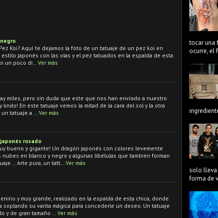
 negro
tocar una 
Pez Koi? Aquí te dejamos la foto de un tatuaje de un pez koi en
ocurre, el
 estilo japonés con las olas y el pez tatuados en la espalda de esta
oi un poco di…
Ver más
 hay miles, pero sin duda que este que nos han envíado a nuestro
indo! En este tatuaje vemos la mitad de la cara del sol y la otra
ingredient
, un tatuaje a …
Ver más
 japonés rosado
muy bueno y gigante! Un dragón japonés con colores levemente
 nubes en blanco y negro y algunas libélulas que también forman
aje... Arte pura, un tatt…
Ver más
solo lleva
forma de ve
menino y muy grande, realizado en la espalda de esta chica, donde
 soplando su varita mágica para concederle un deseo. Un tatuaje
do y de gran tamaño …
Ver más