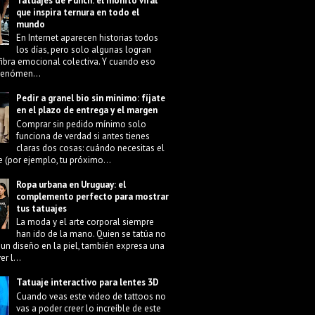
Tatuajes de Punch: el monito viral
que inspira ternura en todo el
mundo
En Internet aparecen historias todos
los días, pero solo algunas logran
fibra emocional colectiva. Y cuando eso
 fenómen...
Pedir a granel bio sin mínimo: fíjate
en el plazo de entrega y el margen
Comprar sin pedido mínimo solo
funciona de verdad si antes tienes
claras dos cosas: cuándo necesitas el
e (por ejemplo, tu próximo...
Ropa urbana en Uruguay: el
complemento perfecto para mostrar
tus tatuajes
La moda y el arte corporal siempre
han ido de la mano. Quien se tatúa no
 un diseño en la piel, también expresa una
r l...
Tatuaje interactivo para lentes 3D
Cuando veas este video de tattoos no
vas a poder creer lo increíble de este