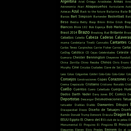
Argentina
Armas
Ariel Ortega
Aristóteles
Arn
Atrapasueños
Astronomía
Atari
Auriculares
Aut
Azul
B
Aztecas
Back to the future
Bailarina
Baile
Bart Simpson
Basketball
Barcos
Bartender
Bat
Beso
Bestia
Betty Boop
Bikini
Billie Eilish
Biog
Blancos
Bob Marley
Boc
Blink 182
Bob Esponja
Brazo
Brasil 2014
Brillante
Breaking Bad
Bruc
Cabeza
Caderas
Calavera
Caballos
Cabello
Cantantes
C
mama
Candelaria Tinelli
Cannabis
Carta
Carlos Tevez
Carpinchos
Carrie Fisher
Carros
Católico
Celeste
CatDog
CD
Cejas
Celebridades
Chester Bennington
Guevara
Cheyenne Randall
Chinos
China Zorrilla
Chino Recoba
Chris Evans
Cine
Murphy
Circulos
Ciudades
Clave de Sol
Clayto
Less
Colas
Colgantes
Colibrí
Colo-Colo
Colo-Color
Col
Consejos
Corazones
Copas
Co
Construcciones
Cristiano
Crema
Crepúsculo
Cristiano Ronaldo
Cris
Cuello
Cuentos
Cuerpo Hu
Cuero Cabelludo
Dados
Darth Vader
DC Comics
Davy Jones
De
Deportistas
Desmotivaciones Tatua
Descargar
Diamantes
Dibujos
tatuador
Diablas
Diablo
Diseño de Tatuajes
Diseñ
Discapacidad
Discos
Dragon Ba
Ramón
Donald Trump
Dotwork
Drácula
EEUU
Egipto
El Chavo del 8
El club de la pelea
E
El Principi
Monumental
El Pinguino
El Pingüino
Eminem
Elegantes
Eleven
Elvis Presley
En el c