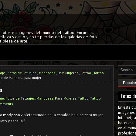
s fotos e imágenes del mundo del Tattoo! Encuentra
elleza y estilo y no te pierdas de las galerías de foto
a pieza de arte.
uaje
,
Fotos de Tatuajes
,
Mariposas
,
Para Mujeres
,
Tattoo
,
Tattoo
je de Mariposa para mujer
Popula
er
Fotos d
aje
,
Fotos de Tatuajes
,
Mariposas
,
Para Mujeres
,
Tattoo
,
Tattoo
omments
En este bl
imágenes 
na
mariposa
violeta tatuada en la espalda baja de esta mujer.
Internet, 
ueto y sensual!
hacerse u
en el mun
profesiona