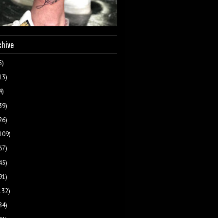
chive
5)
13)
4)
39)
26)
109)
67)
45)
91)
132)
84)