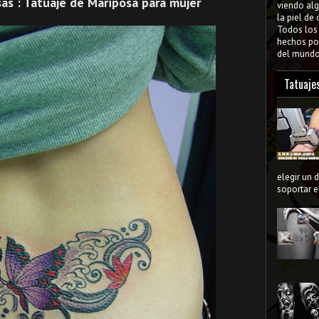
as : Tatuaje de Mariposa para mujer
viendo al
la piel de
Todos lo
hechos por
del mundo 
Tatuaje
elegir un 
soportar el