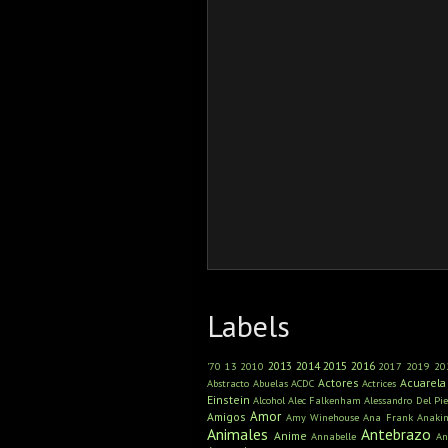
Labels
2013
2014
2015
2016
'70
13
2010
2017
2019
20
Actores
Acuarela
Abstracto
Abuelas
ACDC
Actrices
Einstein
Alcohol
Alec Falkenham
Alessandro Del Pie
Amor
Amigos
Amy Winehouse
Ana Frank
Anaki
Animales
Antebrazo
Anime
Annabelle
An