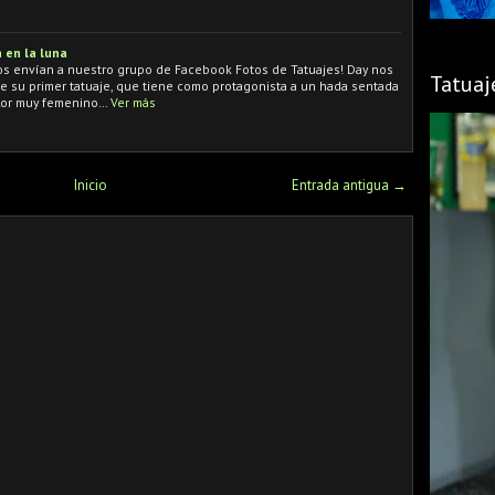
 en la luna
os envían a nuestro grupo de Facebook Fotos de Tatuajes! Day nos
Tatuaj
e su primer tatuaje, que tiene como protagonista a un hada sentada
color muy femenino…
Ver más
Inicio
Entrada antigua →