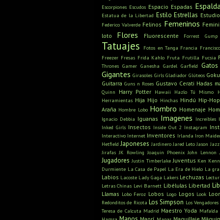
Espald
Espacio
Espadas
Escorpiones
Escudos
Estilo
Estrellas
Estudio
Estatua de la Libertad
Femeninos
Felinos
Femin
Federico Valverde
Flores
loto
Fluorescente
Forrest Gump
Tatuajes
Fotos en Tanga
Francia
Francisc
Freezer
Fresas
Frida Kahlo
Fruta
Frutilla
Fucsia
Gatos
Thrones
Gamer
Ganesha
Gardel
Garfield
Gigantes
Gok
Girasoles
Girls
Gladiador
Glúteos
Guitarra
Gustavo Cerati
Hadas m
Guns n Roses
Harry Potter
Quinn
Hawaii
Hazlo Tú Mismo
Hija
Hijo
Hindú
Hip-Hop
Herramientas
Hinchas
Hombro
Araña
Homenaje
Hom
Hombre Lobo
Imagenes
Iguanas
Ignacio Debbia
Increíbles
Insectos
Ins
Inked Girls
Inside Out 2
Instagram
Inventores
Interactivo
Internet
Irlanda
Iron Maide
Japoneses
Hetfield
Jardinero
Jared Leto
Jason
Jazz
Jirafas
JK Rowling
Joaquin Phoenix
John Lennon
Jugadores
Juventus
Justin Timberlake
Ken
Kenn
Durmiente
La Casa de Papel
La Era de Hielo
La gra
Labios
Lechuzas
Lacoste
Lady Gaga
Lakers
Lectu
Li
Libélulas
Libertad
Letras Chinas
Levi Barnett
Llamas
Lobos
Logos
Loo
Lobo Feroz
Logo
Look
Los Simpson
Redonditos de Ricota
Los Vengadores
Maestro Yoda
Teresa de Calcuta
Madrid
Mafalda
Manos
Maorí
Maquillaje
Máquin
Hamsa
Mapas