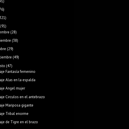
91)
76)
321)
191)
iembre
(28)
iembre
(38)
ubre
(29)
tiembre
(49)
sto
(47)
aje Fantasía femenino
aje Alas en la espalda
aje Angel mujer
aje Circulos en el antebrazo
aje Mariposa gigante
aje Tribal enorme
aje de Tigre en el brazo