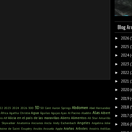
Blog Ar
2026
(
►
2025
(
►
2024
(
►
2023
(
►
2022
(
►
2021
(
►
2020
(
►
2019
(
►
2018
(
►
3D
Abdomen
22
2023
2024
2026
300
50 Cent
Aaron Springs
Abel Hernandez
Alas
Agua
Albert
África
Agatha Christie
Águilas
Agujas
Ajax
Al Pacino
Aladdin
2017
(
►
Alicia en el país de las maravillas
Aliens
Alimentos
ro
Alf
All Star
Amarillo
Angeles
n Skywalker
Anatomía
Ancianos
Ancla
Andy Eschenbach
Angelina Jolie
2016
(
►
Arañas
Arboles
toine de Saint Exupéry
Anubis
Anzuelo
Apple
Arcoíris
Ardillas