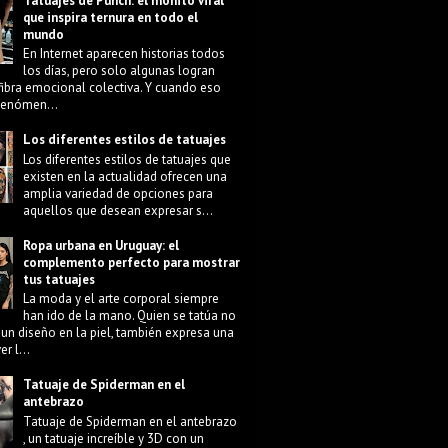
Tatuajes de Punch: el monito viral
que inspira ternura en todo el
mundo
En Internet aparecen historias todos
los días, pero solo algunas logran
fibra emocional colectiva. Y cuando eso
 fenómen...
Los diferentes estilos de tatuajes
Los diferentes estilos de tatuajes que
existen en la actualidad ofrecen una
amplia variedad de opciones para
aquellos que desean expresar s...
Ropa urbana en Uruguay: el
complemento perfecto para mostrar
tus tatuajes
La moda y el arte corporal siempre
han ido de la mano. Quien se tatúa no
 un diseño en la piel, también expresa una
r l...
Tatuaje de Spiderman en el
antebrazo
Tatuaje de Spiderman en el antebrazo
, un tatuaje increíble y 3D con un