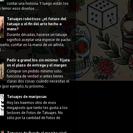
contar una historia. Y luego están los
 terror: esos diseños ...
Tatuajes robóticos: ¿el futuro del
tatuaje o el fin del arte hecho a
mano?
Durante décadas, hacerse un tatuaje
significó aceptar una especie de pacto:
diseño, confiar en la mano de un artista,
 ...
Pedir a granel bio sin mínimo: fíjate
en el plazo de entrega y el margen
Comprar sin pedido mínimo solo
funciona de verdad si antes tienes
claras dos cosas: cuándo necesitas el
e (por ejemplo, tu próximo...
Tatuajes de mariposas
Hoy les traemos otro de esos
megaposts que tanto les gusta a los
lectores de Fotos de Tatuajes. No
sólo por la cantidad de fotos de