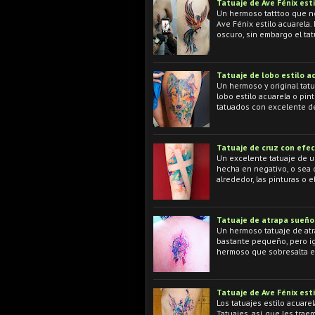
Tatuaje de Ave Fénix est
Un hermoso tatttoo que nos
Ave Fénix estilo acuarela.
oscuro, sin embargo el tat
Tatuaje de lobo estilo a
Un hermoso y original tatu
lobo estilo acuarela o pin
tatuados con excelente de
Tatuaje de cruz con efec
Un excelente tatuaje de un
hecha en negativo, o sea qu
alrededor, las pinturas o 
Tatuaje de atrapa sueño 
Un hermoso tatuaje de atr
bastante pequeño, pero ig
hermoso que sobresalta en
Tatuaje de Ave Fénix est
Los tatuajes estilo acuar
Tatuajes, así que les trae