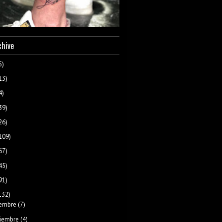
chive
5)
13)
4)
39)
26)
109)
67)
45)
91)
132)
iembre
(7)
iembre
(4)