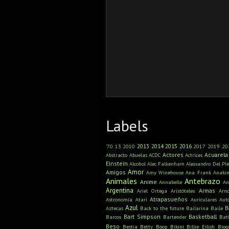
Labels
2013
2014
2015
2016
'70
13
2010
2017
2019
20
Actores
Acuarela
Abstracto
Abuelas
ACDC
Actrices
Einstein
Alcohol
Alec Falkenham
Alessandro Del Pie
Amor
Amigos
Amy Winehouse
Ana Frank
Anaki
Animales
Antebrazo
Anime
Annabelle
An
Argentina
Armas
Ariel Ortega
Aristóteles
Arn
Atrapasueños
Astronomía
Atari
Auriculares
Aut
Azul
B
Aztecas
Back to the future
Bailarina
Baile
Bart Simpson
Basketball
Barcos
Bartender
Bat
Beso
Bestia
Betty Boop
Bikini
Billie Eilish
Biog