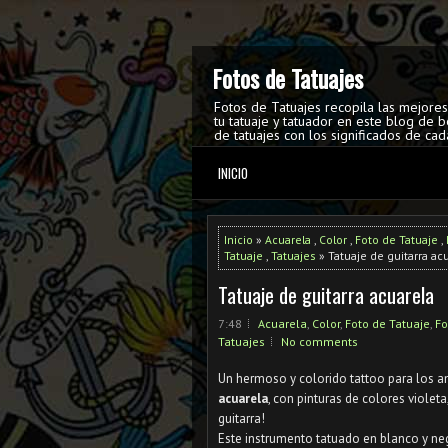
Fotos de Tatuajes
Fotos de Tatuajes recopila las mejore
tu tatuaje y tatuador en este blog de b
de tatuajes con los significados de cad
INICIO
Inicio
»
Acuarela
,
Color
,
Foto de Tatuaje
,
Tatuaje
,
Tatuajes
» Tatuaje de guitarra ac
Tatuaje de guitarra acuarela
7:48
Acuarela
,
Color
,
Foto de Tatuaje
,
Fo
Tatuajes
No comments
Un hermoso y colorido tattoo para los a
acuarela
, con pinturas de colores violeta
guitarra!
Este instrumento tatuado en blanco y n