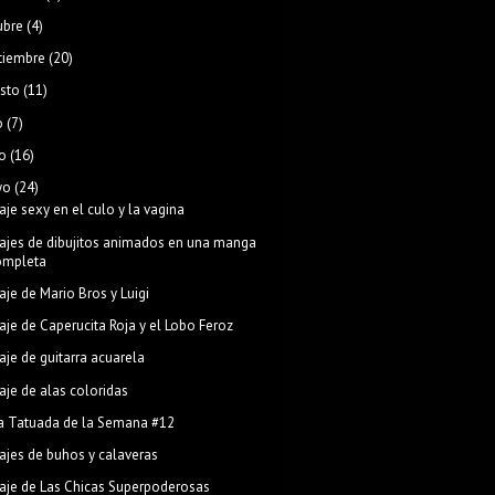
ubre
(4)
tiembre
(20)
sto
(11)
o
(7)
o
(16)
yo
(24)
aje sexy en el culo y la vagina
ajes de dibujitos animados en una manga
ompleta
aje de Mario Bros y Luigi
aje de Caperucita Roja y el Lobo Feroz
aje de guitarra acuarela
aje de alas coloridas
a Tatuada de la Semana #12
ajes de buhos y calaveras
aje de Las Chicas Superpoderosas