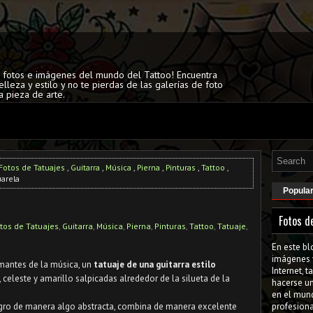
s fotos e imágenes del mundo del Tattoo! Encuentra
elleza y estilo y no te pierdas de las galerías de foto
a pieza de arte.
Fotos de Tatuajes
,
Guitarra
,
Música
,
Pierna
,
Pinturas
,
Tattoo
,
uarela
Popula
Fotos d
tos de Tatuajes
,
Guitarra
,
Música
,
Pierna
,
Pinturas
,
Tattoo
,
Tatuaje
,
En este bl
imágenes 
mantes de la música, un
tatuaje de una guitarra estilo
Internet, 
, celeste y amarillo salpicadas alrededor de la silueta de la
hacerse u
en el mun
egro de manera algo abstracta, combina de manera excelente
profesiona