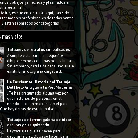
gunos trabajos ya hechos y plasmados en
 otra persona!
s
tatuajes
que encontrarás aquí, han sido
 tatuadores profesionales de todas partes
y están separados por categorías.
s más vistos
Tatuajes de retratos simplificados
A simple vista parecen pequeños
dibujos hechos con unas pocas líneas.
Sin embargo, detrás de cada uno suele
existir una fotografía cargada d...
La Fascinante Historia del Tatuaje:
Del Hielo Antiguo a la Piel Moderna
¿Te has preguntado alguna vez por
qué millones de personas en el
mundo deciden marcar su piel para
Qué hay detrás de este impulso ...
Tatuajes de terror: galería de ideas
oscuras y su significado
Hay tatuajes que se hacen para
decorar la piel. Otros se hacen para