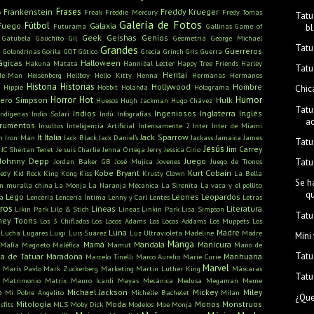
Frases
Frankenstein
Freddy Krueger
o
Freak
Freddie Mercury
Fredy Tomas
Tatu
Galería de Fotos
Fútbol
Fuego
Galaxia
Futurama
Gallinas
Game of
bl
Geek
Geishas
Genios
Gatubela
Gauchito Gil
Geometría
George Michael
Tatu
Grandes
u
Guerreros
Golondrinas
Gorila
GOT
Gótico
Grecia
Grinch
Gris
Guerra
ágicas
Halloween
Hakuna Matata
Hannibal Lecter
Happy Tree Friends
Harley
Tatu
Hentai
He-Man
Heisenberg
Hellboy
Hello Kitty
Henna
Hermanas
Hermanos
Historia
Historias
Hollywood
Hombre
Hippie
Hobbit
Holanda
Holograma
Chic
Horror
Hot
Humor
ero Simpson
Hulk
Huesos
Hugh Jackman
Hugo Chávez
Tatu
Indios
Ingeniosos
Inglaterra
Inglés
Indígenas
Indio Solari
Indú
Infografías
a
trumentos
Insultos
Inteligencia Artificial
Intensamente 2
Inter
Inter de Miami
It
Italia
Jack Sparrow
n
Iron Man
Jack Black
Jack Daniel's
Jackass
Jamaica
James
Tatu
Jesús
Jim Carrey
JC Sheitan Tenet
Je suis Charlie
Jenna Ortega
Jerry
Jessica Cirio
Johnny Depp
Juego
Tatu
Jordan Baker GB
José Mujica
Jovenes
Juego de Tronos
Kobe Bryant
Kurt Cobain
edy
Kid Rock
King Kong
Kiss
Krusty Clown
La Bella
Se h
n muralla china
La Monja
La Naranja Mécanica
La Sirenita
La vaca y el pollito
qu
Lego
Leones
Leopardos
ra
Lencería
Lencería Íntima
Lenny y Carl
Lentes
Letras
bros
Lineas
Literatura
Likin Park
Lilo & Stich
Líneas
Linkin Park
Lisa Simpson
Tatu
ney Toons
Los 3 Chiflados
Los Locos Adams
Los Locos Addams
Los Muppets
Los
Luna
Madre
Lucha
Lugares
Luigi
Luis Suárez
Luz Ultravioleta
Madeline
Madre
Mini
Manga
Mamá
Mandala
Manicura
Mafia
Magneto
Maléfica
Mamut
Mano de
Tatu
a de Tatuar
Maradona
Marihuana
Marcelo Tinelli
Marco Aurelio
Marie Curie
s
Marvel
Maris Pavlo
Mark Zuckerberg
Marketing
Martin Luther King
Máscaras
Tatu
Matrimonio
Matrix
Mauro Icardi
Mayas
Mecánica
Medusa
Megaman
Meme
o
Michael Jackson
Mickey
Miley
Mi Pobre Angelito
Michelle Bachelet
Milan
¿Que
Mitología
Moda
Monos
Monstruos
sfits
MLS
Moby Dick
Modelos
Moe
Monja