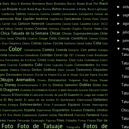
a
Brasil
Boda
Bola 8
Bombas
Bomberos
Bono
Bordados
Borrar
Boxeo
Brad Pitt
oct
►
Brújula
Búhos
e Lee
Brush
Buda
Bugs Bunny
Buscando a Wally
Buzz Lightyear
s
Calvos
California
Camaras
Camila Cabello
Camionetas
Campanita
Cáncer de
sep
►
aperucita Roja
Capitán América
Caricaturas
Capybaras
Carlos Paez Vilaró
ago
s
Cartoon Network
►
Cartel víal
Casamiento
Casino
Casio
Cassette
Catar 2022
Cerezas
Cell
Celtas
Cerdos
Cerebro
Cerveza
Charles Chaplin
Charlie Hebdo
Che
juli
►
Chica Tatuada de la Semana
Chicas
Chicas Superpoderosas
Chile
Chucky
Cielo
Ciencia
Científicos
Chris Jones
Cicatriz
Cíclope
Ciervos
Cillian
juni
►
Cola
Cobras
Cocina
n Días
Cleopatra
Clown
Coches
Cocktails
Coctel
Codos
Cola
Color
ma
▼
Comics
Comida
Con pelos
ombia
Comediantes
Comprar
Conejos
Tatu
rona
Costillas
Cover Up
Coronavirus
Cosméticos
CR7
Craneos
Crash Bandicoot
Cristo
Cruz
tina Fernandez de Kirchner
Cristo Redentor
Cuba
Cubrebocas
Cubrir
Tatu
Culo
mano
Cuidados
Curiosidades
Cuervos
Culos
Cupcake
Cupido
Da Vinci
c
Dedos
Delfines
Demonios
Deportes
adpool
Debora Cherrys
Demi Lovato
jes
Desnudos
Dhalsim
Día de la Madre
Día de la Mujer
Día del Padre
Día del
Tatu
Dibujos Animados
Dinosaurios
Dinero
Diógenes
Dios
Diosa
Dioses
Tatu
Disney
Dobles
os
Dmitriy Samohin
Dolor
Divertidamente 2
DIY
Dj
Don
ll
Dragones
Duendes
Dumbledore
Dustin
e-book
Eduardo Lozano
Edward Cullen
Tatu
El Exorcista
El Guasón
l Conjuro
El extraño mundo de jack
El juego del miedo
El
to
El Rey León
Elefantes
El señor de los Anillos
El Sombrerero
Electricidad
Tatu
Enfermedades
Equipos
amino
Energía
Enzo Francescoli
Ernest Hemingway
a
Chic
España
Esqueletos
Estados Unidos
Espantapájaros
Espartanos
Estadios
s
Facebook
Fantasía
ET
Eva Perón
Explosiones
Eyeball tattoo
Familia
Faros
Tatu
ismo
Films
Flor de
Fender
Fernando Cavenaghi
Figuras
Filósofos
Firma
Físicos
Foto
Foto de Tatuaje
Fotos de
Tatu
Fotografía