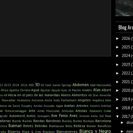
Blog Ar
2026
(
►
2025
(
►
2024
(
►
2023
(
►
2022
(
►
2021
(
►
3D
Abdomen
22
2023
2024
2026
300
50 Cent
Aaron Springs
Abel Hernandez
Alas
Agua
Albert
África
Agatha Christie
Águilas
Agujas
Ajax
Al Pacino
Aladdin
2020
(
►
Alicia en el país de las maravillas
Aliens
Alimentos
ro
Alf
All Star
Amarillo
2019
(
►
Angeles
n Skywalker
Anatomía
Ancianos
Ancla
Andy Eschenbach
Angelina Jolie
Arañas
Arboles
toine de Saint Exupéry
Anubis
Anzuelo
Apple
Arcoíris
Ardillas
2018
(
►
Arte
Artistas
old Schwarzenegger
Artes Marciales
Artículos
Assassin's Creed
Ave Fenix
Aves
Automovil
Autos
ógrafo
Avangers
Aviones
Axila
Axl Rose
2017
(
▼
allenas
Bandas
Banderas
Barcelona
Bambi
Bambú
Banksy
Barbie
Barbijos
dic
►
Batman
Bebés
Bebidas
Belleza
ichica
Beetlejuice
Bella
Bender
Beneficios
Blanco y Negro
nov
►
Bizarros
Blancanieves
rafía
Black & Grey
Blackout