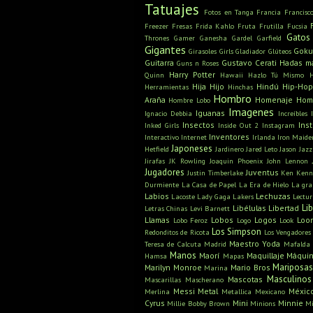
Tatuajes
Fotos en Tanga
Francia
Francisc
Freezer
Fresas
Frida Kahlo
Fruta
Frutilla
Fucsia
Gatos
Thrones
Gamer
Ganesha
Gardel
Garfield
Gigantes
Gok
Girasoles
Girls
Gladiador
Glúteos
Guitarra
Gustavo Cerati
Hadas m
Guns n Roses
Harry Potter
Quinn
Hawaii
Hazlo Tú Mismo
Hija
Hijo
Hindú
Hip-Hop
Herramientas
Hinchas
Hombro
Araña
Homenaje
Hom
Hombre Lobo
Imagenes
Iguanas
Ignacio Debbia
Increíbles
Insectos
Ins
Inked Girls
Inside Out 2
Instagram
Inventores
Interactivo
Internet
Irlanda
Iron Maide
Japoneses
Hetfield
Jardinero
Jared Leto
Jason
Jazz
Jirafas
JK Rowling
Joaquin Phoenix
John Lennon
Jugadores
Juventus
Justin Timberlake
Ken
Kenn
Durmiente
La Casa de Papel
La Era de Hielo
La gra
Labios
Lechuzas
Lacoste
Lady Gaga
Lakers
Lectu
Li
Libélulas
Libertad
Letras Chinas
Levi Barnett
Llamas
Lobos
Logos
Loo
Lobo Feroz
Logo
Look
Los Simpson
Redonditos de Ricota
Los Vengadores
Maestro Yoda
Teresa de Calcuta
Madrid
Mafalda
Manos
Maorí
Maquillaje
Máquin
Hamsa
Mapas
Mariposa
Marilyn Monroe
Mario Bros
Marina
Masculinos
Mascotas
Mascarillas
Mascherano
Messi
Metal
Méxic
Merlina
Metallica
Mexicano
Cyrus
Mini
Minnie
Millie Bobby Brown
Minions
Mi