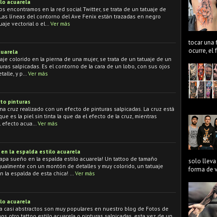
ilo acuarela
 encontramos en la red social Twitter, se trata de un tatuaje de
 Las líneas del contorno del Ave Fenix están trazadas en negro
uaje vectorial o el…
Ver más
tocar una 
ocurre, el
cuarela
aje colorido en la pierna de una mujer, se trata de un tatuaje de un
turas salpicadas. Es el contorno de la cara de un lobo, con sus ojos
talle, y p…
Ver más
to pinturas
a cruz realizado con un efecto de pinturas salpicadas. La cruz está
e es la piel sin tinta la que da el efecto de la cruz, mientras
el efecto acua…
Ver más
en la espalda estilo acuarela
apa sueño en la espalda estilo acuarela! Un tattoo de tamaño
solo lleva
ualmente con un montón de detalles y muy colorido, un tatuaje
forma de ve
 la espalda de esta chica! …
Ver más
ilo acuarela
ela casi abstractos son muy populares en nuestro blog de Fotos de
mos otro tattoo estilo acuarela o pinturas salpicadas, esta vez de un