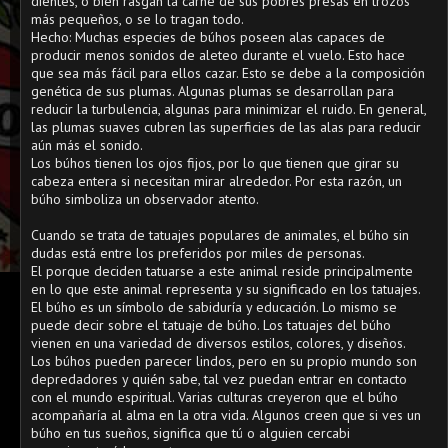
dientes, o bien rasgan la carne de sus pobres presas en trozos
más pequeños, o se lo tragan todo.
Hecho: Muchas especies de búhos poseen alas capaces de
producir menos sonidos de aleteo durante el vuelo. Esto hace
que sea más fácil para ellos cazar. Esto se debe a la composición
genética de sus plumas. Algunas plumas se desarrollan para
reducir la turbulencia, algunas para minimizar el ruido. En general,
las plumas suaves cubren las superficies de las alas para reducir
aún más el sonido.
Los búhos tienen los ojos fijos, por lo que tienen que girar su
cabeza entera si necesitan mirar alrededor. Por esta razón, un
búho simboliza un observador atento.
Cuando se trata de tatuajes populares de animales, el búho sin
dudas está entre los preferidos por miles de personas.
El porque deciden tatuarse a este animal reside principalmente
en lo que este animal representa y su significado en los tatuajes.
El búho es un símbolo de sabiduría y educación. Lo mismo se
puede decir sobre el tatuaje de búho. Los tatuajes del búho
vienen en una variedad de diversos estilos, colores, y diseños.
Los búhos pueden parecer lindos, pero en su propio mundo son
depredadores y quién sabe, tal vez puedan entrar en contacto
con el mundo espiritual. Varias culturas creyeron que el búho
acompañaría al alma en la otra vida. Algunos creen que si ves un
búho en tus sueños, significa que tú o alguien cercabi