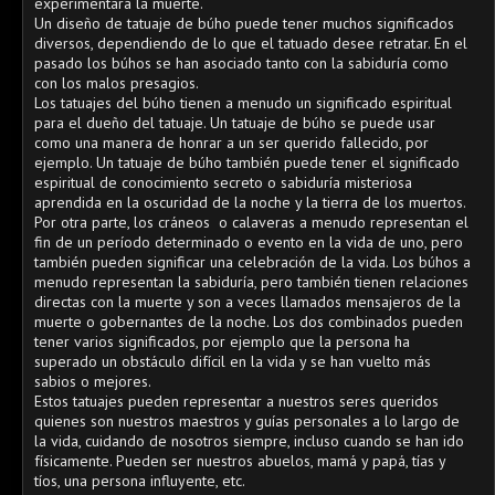
experimentará la muerte.
Un diseño de tatuaje de búho puede tener muchos significados
diversos, dependiendo de lo que el tatuado desee retratar. En el
pasado los búhos se han asociado tanto con la sabiduría como
con los malos presagios.
Los tatuajes del búho tienen a menudo un significado espiritual
para el dueño del tatuaje. Un tatuaje de búho se puede usar
como una manera de honrar a un ser querido fallecido, por
ejemplo. Un tatuaje de búho también puede tener el significado
espiritual de conocimiento secreto o sabiduría misteriosa
aprendida en la oscuridad de la noche y la tierra de los muertos.
Por otra parte, los cráneos o calaveras a menudo representan el
fin de un período determinado o evento en la vida de uno, pero
también pueden significar una celebración de la vida. Los búhos a
menudo representan la sabiduría, pero también tienen relaciones
directas con la muerte y son a veces llamados mensajeros de la
muerte o gobernantes de la noche. Los dos combinados pueden
tener varios significados, por ejemplo que la persona ha
superado un obstáculo difícil en la vida y se han vuelto más
sabios o mejores.
Estos tatuajes pueden representar a nuestros seres queridos
quienes son nuestros maestros y guías personales a lo largo de
la vida, cuidando de nosotros siempre, incluso cuando se han ido
físicamente. Pueden ser nuestros abuelos, mamá y papá, tías y
tíos, una persona influyente, etc.