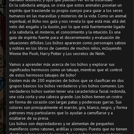
En la sabiduría antigua, se creía que estos animales poseían un
espíritu que trasciende su propio cuerpo para guiar a los seres
humanos en las maravillas y misterios de la vida. Como un animal
espiritual, el Búho nos guía y nos revela lo que está más allá del
velo del engaño y la ilusión, por lo que está fuertemente ligado
a la sabiduría, el misterio, el conocimiento y la intuición. Es una
guía de espíritu fuerte para el discernimiento y evaluación de
situaciones difíciles. Los búhos aparecen como personajes sabios
y nobles en los libros de cuentos de muchos niños, incluyendo
Winnie the Pooh, Harry Potter y Los secretos de Nimh.
Vamos a aprender más acerca de los búhos y explorar sus
significados hermosos como un tatuaje, mientras que el control
de estos hermosos tatuajes de búho!
Existen más de 200 especies de búhos que se clasifican en dos
grupos básicos: los búhos verdaderos y los búhos comunes. Los
verdaderos búhos suelen tener una característica facial redonda,
una cola corta y una cabeza grande. Los búhos tienen un rostro
en forma de corazón con largas patas y poderosas garras. Sus
colores son principalmente el marrón, gris, blanco, negro, y forma
patrones muy particulares que lo ayudan a camuflarse y a
ocultarse de su presa.
Los búhos son depredadores y se alimentan de pequeños
mamíferos como ratones, ardillas y conejos. Puesto que no tienen