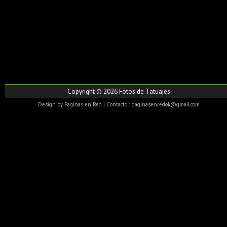
Copyright ©
2026
Fotos de Tatuajes
Design by
Paginas en Red
| Contacto : paginasenredok@gmail.com