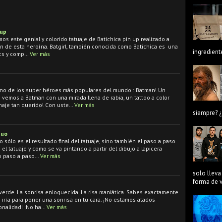
 up
mos este genial y colorido tatuaje de Batichica pin up realizado a
an de esta heroína. Batgirl, también conocida como Batichica es una
ingredient
cs y comp…
Ver más
uno de los super héroes más populares del mundo : Batman! Un
 vemos a Batman con una mirada llena de rabia, un tattoo a color
aje tan querido! Con uste…
Ver más
siempre? ¿
guo
o sólo es el resultado final del tatuaje, sino también el paso a paso
l tatuaje y como se va pintando a partir del dibujo a lapicera
mo paso a paso…
Ver más
solo lleva
forma de ve
 verde. La sonrisa enloquecida. La risa maniática. Sabes exactamente
s iría para poner una sonrisa en tu cara. ¡No estamos atados
onalidad! ¡No ha…
Ver más