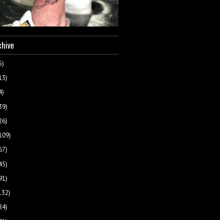
chive
5)
13)
4)
39)
26)
109)
67)
45)
91)
132)
84)