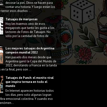
decorar la piel. Otros se hacen para
contar una historia. Y luego están los
 terror: esos diseños ...
Tatuajes de mariposas
Hoy les traemos otro de esos
megaposts que tanto les gusta a los
lectores de Fotos de Tatuajes. No
sólo por la cantidad de fotos de
Los mejores tatuajes de Argentina
campeón mundial 2022
Han pasado dos meses desde que
Argentina ganó la Copa del Mundo de
2022, derrotando a Francia en la tanda
 en la final, pero son ...
Tatuajes de Punch: el monito viral
que inspira ternura en todo el
mundo
En Internet aparecen historias todos
los días, pero solo algunas logran
fibra emocional colectiva. Y cuando eso
 fenómen...