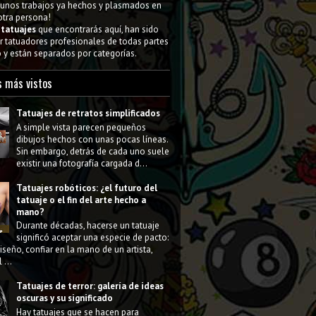
gunos trabajos ya hechos y plasmados en
 otra persona!
s
tatuajes
que encontrarás aquí, han sido
 tatuadores profesionales de todas partes
y están separados por categorías.
s más vistos
Tatuajes de retratos simplificados
A simple vista parecen pequeños
dibujos hechos con unas pocas líneas.
Sin embargo, detrás de cada uno suele
existir una fotografía cargada d...
Tatuajes robóticos: ¿el futuro del
tatuaje o el fin del arte hecho a
mano?
Durante décadas, hacerse un tatuaje
significó aceptar una especie de pacto:
diseño, confiar en la mano de un artista,
 ...
Tatuajes de terror: galería de ideas
oscuras y su significado
Hay tatuajes que se hacen para