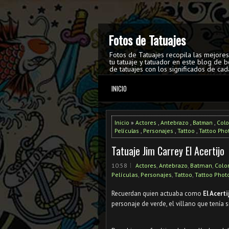
Fotos de Tatuajes
Fotos de Tatuajes recopila las mejore
tu tatuaje y tatuador en este blog de b
de tatuajes con los significados de cad
INICIO
Inicio
»
Actores
,
Antebrazo
,
Batman
,
Colo
Películas
,
Personajes
,
Tattoo
,
Tattoo Pho
Tatuaje Jim Carrey El Acertijo
10:58
Actores
,
Antebrazo
,
Batman
,
Color
Películas
,
Personajes
,
Tattoo
,
Tattoo Phot
Recuerdan quien actuaba como
El Acert
personaje de verde, el villano que tenía 