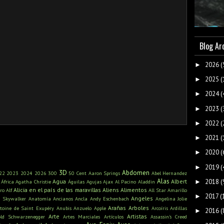
Blog Ar
2026
(
►
2025
(
►
2024
(
►
2023
(
►
2022
(
►
2021
(
►
2020
(
►
2019
(
►
3D
Abdomen
22
2023
2024
2026
300
50 Cent
Aaron Springs
Abel Hernandez
Alas
2018
(
Agua
Albert
►
África
Agatha Christie
Águilas
Agujas
Ajax
Al Pacino
Aladdin
Alicia en el país de las maravillas
Aliens
Alimentos
ro
Alf
All Star
Amarillo
2017
(
►
Angeles
n Skywalker
Anatomía
Ancianos
Ancla
Andy Eschenbach
Angelina Jolie
Arañas
Arboles
toine de Saint Exupéry
Anubis
Anzuelo
Apple
Arcoíris
Ardillas
2016
(
►
Arte
Artistas
old Schwarzenegger
Artes Marciales
Artículos
Assassin's Creed