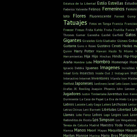
Estilo
Estrellas
Estudio
Estatua de la Libertad
Femeninos
Felinos
Femin
Federico Valverde
Flores
loto
Fluorescente
Forrest Gump
Tatuajes
Fotos en Tanga
Francia
Francisc
Freezer
Fresas
Frida Kahlo
Fruta
Frutilla
Fucsia
Gatos
Thrones
Gamer
Ganesha
Gardel
Garfield
Gigantes
Gok
Girasoles
Girls
Gladiador
Glúteos
Guitarra
Gustavo Cerati
Hadas m
Guns n Roses
Harry Potter
Quinn
Hawaii
Hazlo Tú Mismo
Hija
Hijo
Hindú
Hip-Hop
Herramientas
Hinchas
Hombro
Araña
Homenaje
Hom
Hombre Lobo
Imagenes
Iguanas
Ignacio Debbia
Increíbles
Insectos
Ins
Inked Girls
Inside Out 2
Instagram
Inventores
Interactivo
Internet
Irlanda
Iron Maide
Japoneses
Hetfield
Jardinero
Jared Leto
Jason
Jazz
Jirafas
JK Rowling
Joaquin Phoenix
John Lennon
Jugadores
Juventus
Justin Timberlake
Ken
Kenn
Durmiente
La Casa de Papel
La Era de Hielo
La gra
Labios
Lechuzas
Lacoste
Lady Gaga
Lakers
Lectu
Li
Libélulas
Libertad
Letras Chinas
Levi Barnett
Llamas
Lobos
Logos
Loo
Lobo Feroz
Logo
Look
Los Simpson
Redonditos de Ricota
Los Vengadores
Maestro Yoda
Teresa de Calcuta
Madrid
Mafalda
Manos
Maorí
Maquillaje
Máquin
Hamsa
Mapas
Mariposa
Marilyn Monroe
Mario Bros
Marina