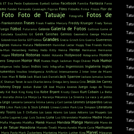
s
Facebook
Fantasía
ET
Eva Perón
Explosiones
Eyeball tattoo
Familia
Faros
Tatu
ismo
Films
Flor de
Fender
Fernando Cavenaghi
Figuras
Filósofos
Firma
Físicos
Foto
Foto de Tatuaje
Fotos de
Tatu
Fotografía
Frases
Frankenstein
Freddy Krueger
o
Freak
Freddie Mercury
Fredy Tomas
Tatu
Galería de Fotos
Fútbol
Fuego
Galaxia
Futurama
Gallinas
Game of
Tatu
Geek
Geishas
Genios
Gatubela
Gauchito Gil
Geometría
George Michael
Grandes
u
Guerreros
Golondrinas
Gorila
GOT
Gótico
Grecia
Grinch
Gris
Guerra
Tatu
ágicas
Halloween
Hakuna Matata
Hannibal Lecter
Happy Tree Friends
Harley
Hentai
Tatu
He-Man
Heisenberg
Hellboy
Hello Kitty
Henna
Hermanas
Hermanos
Historia
Historias
Hollywood
Hombre
Hippie
Hobbit
Holanda
Holograma
Tatu
Horror
Hot
Humor
ero Simpson
Hulk
Huesos
Hugh Jackman
Hugo Chávez
Indios
Ingeniosos
Inglaterra
Inglés
Indígenas
Indio Solari
Indú
Infografías
Tatu
trumentos
Insultos
Inteligencia Artificial
Intensamente 2
Inter
Inter de Miami
Tatu
It
Italia
Jack Sparrow
n
Iron Man
Jack Black
Jack Daniel's
Jackass
Jamaica
James
Jesús
Jim Carrey
JC Sheitan Tenet
Je suis Charlie
Jenna Ortega
Jerry
Jessica Cirio
Tatu
Johnny Depp
Juego
Jordan Baker GB
José Mujica
Jovenes
Juego de Tronos
Kobe Bryant
Kurt Cobain
edy
Kid Rock
King Kong
Kiss
Krusty Clown
La Bella
Tatu
n muralla china
La Monja
La Naranja Mécanica
La Sirenita
La vaca y el pollito
Lego
Leones
Leopardos
ra
Lencería
Lencería Íntima
Lenny y Carl
Lentes
Letras
Tatu
bros
Lineas
Literatura
Likin Park
Lilo & Stich
Líneas
Linkin Park
Lisa Simpson
Tatu
ney Toons
Los 3 Chiflados
Los Locos Adams
Los Locos Addams
Los Muppets
Los
Luna
Madre
Lucha
Lugares
Luigi
Luis Suárez
Luz Ultravioleta
Madeline
Madre
Tatu
Manga
Mamá
Mandala
Manicura
Mafia
Magneto
Maléfica
Mamut
Mano de
a de Tatuar
Maradona
Marihuana
Marcelo Tinelli
Marco Aurelio
Marie Curie
Tatu
s
Marvel
Maris Pavlo
Mark Zuckerberg
Marketing
Martin Luther King
Máscaras