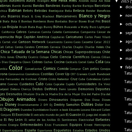
Ave Fenix
Aves
Automovil
Autos
2015
(
ógrafo
Avangers
Aviones
Axila
Axl Rose
▼
allenas
Bandas
Banderas
Barcelona
Bambi
Bambú
Banksy
Barbie
Barbijos
dic
►
Batman
Bebés
Bebidas
Belleza
ichica
Beetlejuice
Bella
Bender
Beneficios
Blanco y Negro
nov
►
Bizarros
Blancanieves
rafía
Black & Grey
Blackout
a
Brasil
Boda
Bola 8
Bombas
Bomberos
Bono
Bordados
Borrar
Boxeo
Brad Pitt
oct
►
Brújula
Búhos
e Lee
Brush
Buda
Bugs Bunny
Buscando a Wally
Buzz Lightyear
s
Calvos
California
Camaras
Camila Cabello
Camionetas
Campanita
Cáncer de
sep
►
aperucita Roja
Capitán América
Caricaturas
Capybaras
Carlos Paez Vilaró
ago
►
s
Cartoon Network
Cartel víal
Casamiento
Casino
Casio
Cassette
Catar 2022
Cerezas
Cell
Celtas
Cerdos
Cerebro
Cerveza
Charles Chaplin
Charlie Hebdo
Che
abri
►
Chica Tatuada de la Semana
Chicas
Chicas Superpoderosas
Chile
Chucky
Cielo
Ciencia
Científicos
Chris Jones
Cicatriz
Cíclope
Ciervos
Cillian
mar
►
Cola
Cobras
Cocina
n Días
Cleopatra
Clown
Coches
Cocktails
Coctel
Codos
Cola
Color
feb
▼
Comics
Comida
Con pelos
ombia
Comediantes
Comprar
Conejos
Tatu
rona
Costillas
Cover Up
Coronavirus
Cosméticos
CR7
Craneos
Crash Bandicoot
Cristo
Cruz
tina Fernandez de Kirchner
Cristo Redentor
Cuba
Cubrebocas
Cubrir
Tatu
Culo
mano
Cuidados
Curiosidades
Cuervos
Culos
Cupcake
Cupido
Da Vinci
Dedos
Delfines
Demonios
Deportes
adpool
Debora Cherrys
Demi Lovato
Tatu
jes
Desnudos
Dhalsim
Día de la Madre
Día de la Mujer
Día del Padre
Día del
Dibujos Animados
Tatu
Dinosaurios
Dinero
Diógenes
Dios
Diosa
Dioses
m
Disney
Dobles
os
Dmitriy Samohin
Dolor
Divertidamente 2
DIY
Dj
Don
ll
Dragones
Duendes
Dumbledore
Dustin
e-book
Eduardo Lozano
Edward Cullen
Tatu
El Exorcista
El Guasón
l Conjuro
El extraño mundo de jack
El juego del miedo
El
to
El Rey León
Elefantes
El señor de los Anillos
El Sombrerero
Electricidad
Tatu
Enfermedades
Equipos
amino
Energía
Enzo Francescoli
Ernest Hemingway
a
Tatu
España
Esqueletos
Estados Unidos
Espantapájaros
Espartanos
Estadios