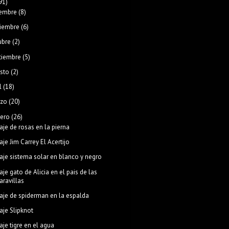
91)
iembre
(8)
iembre
(6)
ubre
(2)
tiembre
(5)
sto
(2)
l
(18)
zo
(20)
rero
(26)
aje de rosas en la pierna
aje Jim Carrey El Acertijo
aje sistema solar en blanco y negro
aje gato de Alicia en el pais de las
aravillas
aje de spiderman en la espalda
aje Slipknot
aje tigre en el agua