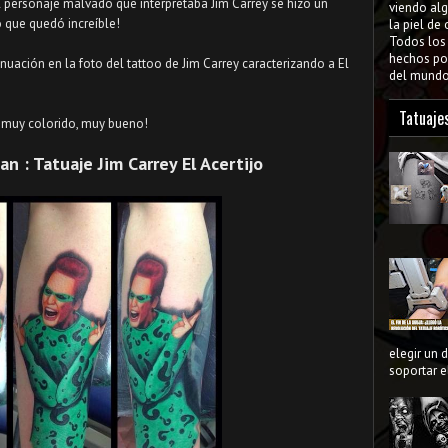
el personaje malvado que interpretaba Jim Carrey se hizo un
viendo al
o que quedó increíble!
la piel de
Todos lo
hechos por
nuación en la foto del tattoo de Jim Carrey caracterizando a El
del mundo 
Tatuaje
y muy colorido, muy bueno!
n : Tatuaje Jim Carrey El Acertijo
elegir un 
soportar el