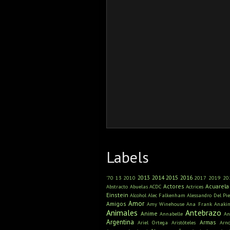
Labels
2013
2014
2015
2016
'70
13
2010
2017
2019
20
Actores
Acuarela
Abstracto
Abuelas
ACDC
Actrices
Einstein
Alcohol
Alec Falkenham
Alessandro Del Pie
Amor
Amigos
Amy Winehouse
Ana Frank
Anaki
Animales
Antebrazo
Anime
Annabelle
An
Argentina
Armas
Ariel Ortega
Aristóteles
Arn