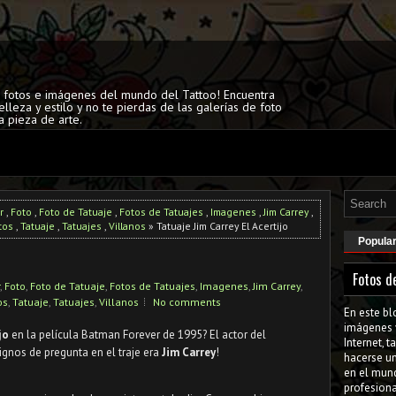
s fotos e imágenes del mundo del Tattoo! Encuentra
elleza y estilo y no te pierdas de las galerías de foto
a pieza de arte.
r
,
Foto
,
Foto de Tatuaje
,
Fotos de Tatuajes
,
Imagenes
,
Jim Carrey
,
tos
,
Tatuaje
,
Tatuajes
,
Villanos
» Tatuaje Jim Carrey El Acertijo
Popula
Fotos d
,
Foto
,
Foto de Tatuaje
,
Fotos de Tatuajes
,
Imagenes
,
Jim Carrey
,
os
,
Tatuaje
,
Tatuajes
,
Villanos
No comments
En este bl
imágenes 
ijo
en la película Batman Forever de 1995? El actor del
Internet, 
signos de pregunta en el traje era
Jim Carrey
!
hacerse u
en el mun
profesiona