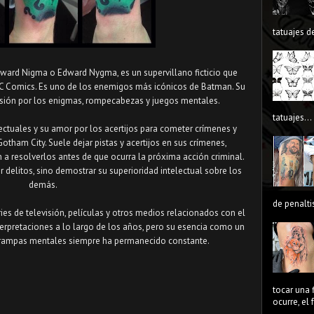
tatuajes de
dward Nigma o Edward Nygma, es un supervillano ficticio que
C Comics. Es uno de los enemigos más icónicos de Batman. Su
bsesión por los enigmas, rompecabezas y juegos mentales.
tatuajes...
electuales y su amor por los acertijos para cometer crímenes y
Gotham City. Suele dejar pistas y acertijos en sus crímenes,
 a resolverlos antes de que ocurra la próxima acción criminal.
r delitos, sino demostrar su superioridad intelectual sobre los
demás.
de penaltis
ies de televisión, películas y otros medios relacionados con el
terpretaciones a lo largo de los años, pero su esencia como un
trampas mentales siempre ha permanecido constante.
tocar una 
ocurre, el