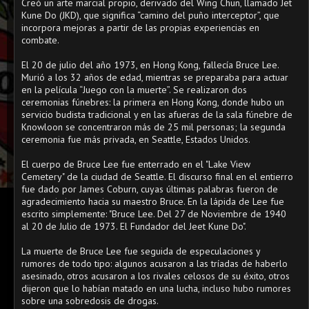
Creó un arte marcial propio, derivado del Wing Chun, llamado Jet
Kune Do (JKD), que significa “camino del puño interceptor”, que
incorpora mejoras a partir de las propias experiencias en
combate.
El 20 de julio del año 1973, en Hong Kong, fallecía Bruce Lee.
Murió a los 32 años de edad, mientras se preparaba para actuar
en la película “Juego con la muerte”. Se realizaron dos
ceremonias fúnebres: la primera en Hong Kong, donde hubo un
servicio budista tradicional y en las afueras de la sala fúnebre de
Knowloon se concentraron más de 25 mil personas; la segunda
ceremonia fue más privada, en Seattle, Estados Unidos.
⠀
El cuerpo de Bruce Lee fue enterrado en el "Lake View
Cemetery" de la ciudad de Seattle. El discurso final en el entierro
fue dado por James Coburn, cuyas últimas palabras fueron de
agradecimiento hacia su maestro Bruce. En la lápida de Lee fue
escrito simplemente: "Bruce Lee. Del 27 de Noviembre de 1940
al 20 de Julio de 1973. El Fundador del Jeet Kune Do".
⠀
La muerte de Bruce Lee fue seguida de especulaciones y
rumores de todo tipo: algunos acusaron a las tríadas de haberlo
asesinado, otros acusaron a los rivales celosos de su éxito, otros
dijeron que lo habían matado en una lucha, incluso hubo rumores
sobre una sobredosis de drogas.