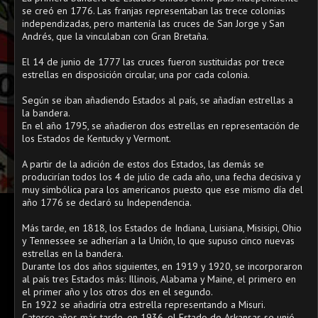
se creó en 1776. Las franjas representaban las trece colonias
independizadas, pero mantenía las cruces de San Jorge y San
Andrés, que la vinculaban con Gran Bretaña.
El 14 de junio de 1777 las cruces fueron sustituidas por trece
estrellas en disposición circular, una por cada colonia.
Según se iban añadiendo Estados al país, se añadían estrellas a
la bandera.
En el año 1795, se añadieron dos estrellas en representación de
los Estados de Kentucky y Vermont.
A partir de la adición de estos dos Estados, las demás se
producirían todos los 4 de julio de cada año, una fecha decisiva y
muy simbólica para los americanos puesto que ese mismo día del
año 1776 se declaró su Independencia.
Más tarde, en 1818, los Estados de Indiana, Luisiana, Misisipi, Ohio
y Tennessee se adherían a la Unión, lo que supuso cinco nuevas
estrellas en la bandera.
Durante los dos años siguientes, en 1919 y 1920, se incorporaron
al país tres Estados más: Illinois, Alabama y Maine, el primero en
el primer año y los otros dos en el segundo.
En 1922 se añadiría otra estrella representando a Misuri.
Catorce años más tarde, en 1936, el Estado de Arkansas se unió.