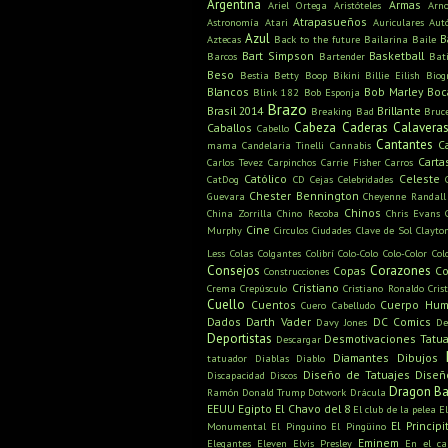
Argentina
Armas
Ariel Ortega
Aristóteles
Arn
Atrapasueños
Astronomía
Atari
Auriculares
Aut
Azul
B
Aztecas
Back to the future
Bailarina
Baile
Bart Simpson
Basketball
Barcos
Bartender
Bat
Beso
Bestia
Betty Boop
Bikini
Billie Eilish
Biog
Blancos
Bob Marley
Boc
Blink 182
Bob Esponja
Brazo
Brasil 2014
Brillante
Breaking Bad
Bruc
Cabeza
Caderas
Calavera
Caballos
Cabello
Cantantes
C
mama
Candelaria Tinelli
Cannabis
Carta
Carlos Tevez
Carpinchos
Carrie Fisher
Carros
Católico
Celeste
CatDog
CD
Cejas
Celebridades
Chester Bennington
Guevara
Cheyenne Randall
Chinos
China Zorrilla
Chino Recoba
Chris Evans
Cine
Murphy
Circulos
Ciudades
Clave de Sol
Clayto
Less
Colas
Colgantes
Colibrí
Colo-Colo
Colo-Color
Col
Consejos
Corazones
Copas
Co
Construcciones
Cristiano
Crema
Crepúsculo
Cristiano Ronaldo
Cris
Cuello
Cuentos
Cuerpo Hu
Cuero Cabelludo
Dados
Darth Vader
DC Comics
Davy Jones
De
Deportistas
Desmotivaciones Tatua
Descargar
Diamantes
Dibujos
tatuador
Diablas
Diablo
Diseño de Tatuajes
Diseñ
Discapacidad
Discos
Dragon Ba
Ramón
Donald Trump
Dotwork
Drácula
EEUU
Egipto
El Chavo del 8
El club de la pelea
E
El Principi
Monumental
El Pinguino
El Pingüino
Eminem
Elegantes
Eleven
Elvis Presley
En el c