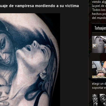
viendo al
tuaje de vampiresa mordiendo a su victima
la piel de
Todos lo
hechos por
del mundo 
Tatuaje
elegir un 
soportar el