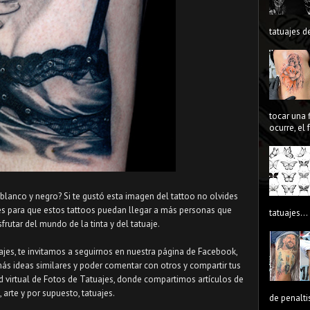
tatuajes de
tocar una 
ocurre, el
 blanco y negro? Si te gustó esta imagen del tattoo no olvides
les para que estos tattoos puedan llegar a más personas que
tatuajes...
rutar del mundo de la tinta y del tatuaje.
uajes, te invitamos a seguirnos en nuestra página de Facebook,
más ideas similares y poder comentar con otros y compartir tus
d virtual de Fotos de Tatuajes, donde compartimos artículos de
, arte y por supuesto, tatuajes.
de penaltis