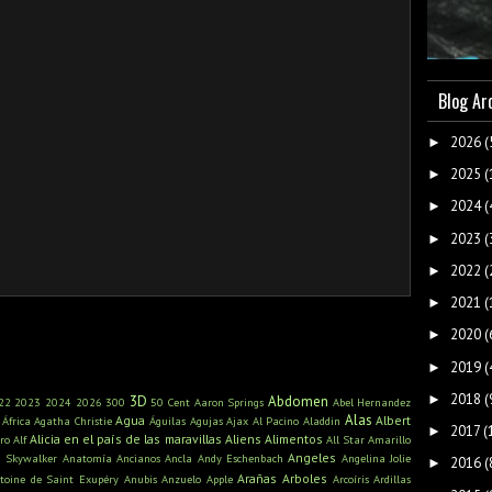
Blog Ar
2026
(
►
2025
(
►
2024
(
►
2023
(
►
2022
(
►
2021
(
►
2020
(
►
2019
(
►
2018
(
►
3D
Abdomen
22
2023
2024
2026
300
50 Cent
Aaron Springs
Abel Hernandez
Alas
Agua
Albert
África
Agatha Christie
Águilas
Agujas
Ajax
Al Pacino
Aladdin
2017
(
►
Alicia en el país de las maravillas
Aliens
Alimentos
ro
Alf
All Star
Amarillo
Angeles
n Skywalker
Anatomía
Ancianos
Ancla
Andy Eschenbach
Angelina Jolie
2016
(
►
Arañas
Arboles
toine de Saint Exupéry
Anubis
Anzuelo
Apple
Arcoíris
Ardillas