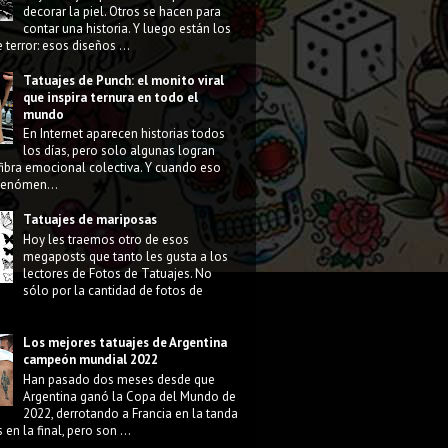
decorar la piel. Otros se hacen para
contar una historia. Y luego están los
 terror: esos diseños ...
Tatuajes de Punch: el monito viral
que inspira ternura en todo el
mundo
En Internet aparecen historias todos
los días, pero solo algunas logran
fibra emocional colectiva. Y cuando eso
 fenómen...
Tatuajes de mariposas
Hoy les traemos otro de esos
megaposts que tanto les gusta a los
lectores de Fotos de Tatuajes. No
sólo por la cantidad de fotos de
Los mejores tatuajes de Argentina
campeón mundial 2022
Han pasado dos meses desde que
Argentina ganó la Copa del Mundo de
2022, derrotando a Francia en la tanda
 en la final, pero son ...