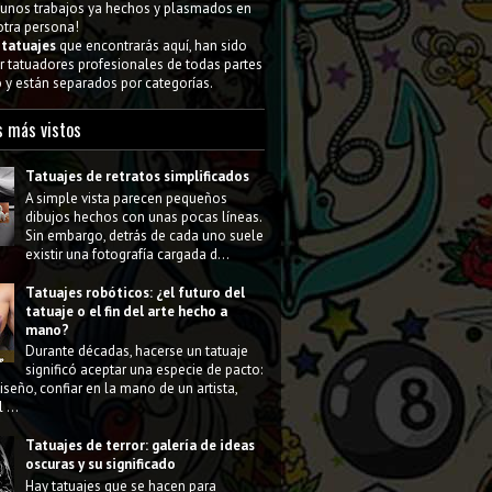
gunos trabajos ya hechos y plasmados en
 otra persona!
s
tatuajes
que encontrarás aquí, han sido
 tatuadores profesionales de todas partes
y están separados por categorías.
s más vistos
Tatuajes de retratos simplificados
A simple vista parecen pequeños
dibujos hechos con unas pocas líneas.
Sin embargo, detrás de cada uno suele
existir una fotografía cargada d...
Tatuajes robóticos: ¿el futuro del
tatuaje o el fin del arte hecho a
mano?
Durante décadas, hacerse un tatuaje
significó aceptar una especie de pacto:
diseño, confiar en la mano de un artista,
 ...
Tatuajes de terror: galería de ideas
oscuras y su significado
Hay tatuajes que se hacen para