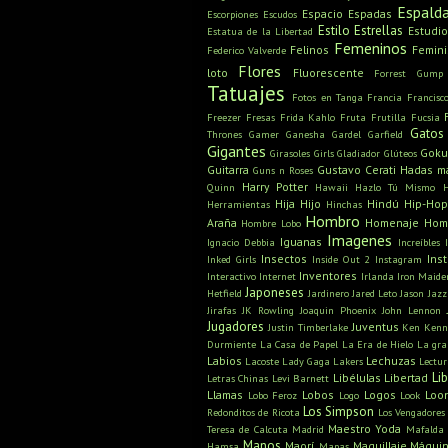
Espald
Espacio
Espadas
Escorpiones
Escudos
Estilo
Estrellas
Estudio
Estatua de la Libertad
Femeninos
Felinos
Femin
Federico Valverde
Flores
loto
Fluorescente
Forrest Gump
Tatuajes
Fotos en Tanga
Francia
Francisc
Freezer
Fresas
Frida Kahlo
Fruta
Frutilla
Fucsia
Gatos
Thrones
Gamer
Ganesha
Gardel
Garfield
Gigantes
Gok
Girasoles
Girls
Gladiador
Glúteos
Guitarra
Gustavo Cerati
Hadas m
Guns n Roses
Harry Potter
Quinn
Hawaii
Hazlo Tú Mismo
Hija
Hijo
Hindú
Hip-Hop
Herramientas
Hinchas
Hombro
Araña
Homenaje
Hom
Hombre Lobo
Imagenes
Iguanas
Ignacio Debbia
Increíbles
Insectos
Ins
Inked Girls
Inside Out 2
Instagram
Inventores
Interactivo
Internet
Irlanda
Iron Maide
Japoneses
Hetfield
Jardinero
Jared Leto
Jason
Jazz
Jirafas
JK Rowling
Joaquin Phoenix
John Lennon
Jugadores
Juventus
Justin Timberlake
Ken
Kenn
Durmiente
La Casa de Papel
La Era de Hielo
La gra
Labios
Lechuzas
Lacoste
Lady Gaga
Lakers
Lectu
Li
Libélulas
Libertad
Letras Chinas
Levi Barnett
Llamas
Lobos
Logos
Loo
Lobo Feroz
Logo
Look
Los Simpson
Redonditos de Ricota
Los Vengadores
Maestro Yoda
Teresa de Calcuta
Madrid
Mafalda
Manos
Maorí
Maquillaje
Máquin
Hamsa
Mapas