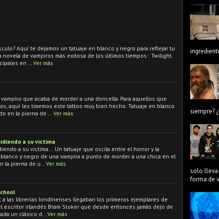
culo? Aquí te dejamos un tatuaje en blanco y negro para reflejar tu
ingredient
la novela de vampiros más exitosa de los últimos tiempos : Twilight.
cipales en …
Ver más
n vampiro que acaba de morder a una doncella. Para aquellos que
os, aquí les traemos este tattoo muy bien hecho. Tatuaje en blanco
siempre? ¿
do en la pierna de …
Ver más
rdiendo a su victima
endo a su victima... Un tatuaje que oscila entre el horror y la
 blanco y negro de una vampira a punto de morder a una chica en el
en la pierna de u…
Ver más
solo lleva
forma de ve
School
, a las librerías londinenses llegaban los primeros ejemplares de
el escritor irlandés Bram Stoker que desde entonces jamás dejó de
rada un clásico d…
Ver más