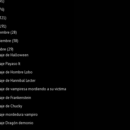
91)
76)
321)
191)
iembre
(28)
iembre
(38)
ubre
(29)
aje de Halloween
aje Payaso It
aje de Hombre Lobo
aje de Hannibal Lecter
aje de vampiresa mordiendo a su victima
aje de Frankenstein
aje de Chucky
aje mordedura vampiro
aje Dragón demonio