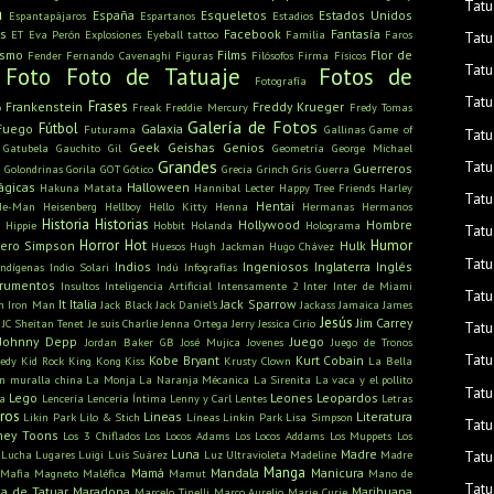
Tatu
a
España
Esqueletos
Estados Unidos
Espantapájaros
Espartanos
Estadios
s
Facebook
Fantasía
ET
Eva Perón
Explosiones
Eyeball tattoo
Familia
Faros
Tatu
ismo
Films
Flor de
Fender
Fernando Cavenaghi
Figuras
Filósofos
Firma
Físicos
Tatu
Foto
Foto de Tatuaje
Fotos de
Fotografía
Tatu
Frases
Frankenstein
Freddy Krueger
o
Freak
Freddie Mercury
Fredy Tomas
Galería de Fotos
Fútbol
Fuego
Galaxia
Futurama
Gallinas
Game of
Tatu
Geek
Geishas
Genios
Gatubela
Gauchito Gil
Geometría
George Michael
Grandes
Tatu
u
Guerreros
Golondrinas
Gorila
GOT
Gótico
Grecia
Grinch
Gris
Guerra
ágicas
Halloween
Hakuna Matata
Hannibal Lecter
Happy Tree Friends
Harley
Tatu
Hentai
He-Man
Heisenberg
Hellboy
Hello Kitty
Henna
Hermanas
Hermanos
Historia
Historias
Hollywood
Hombre
Hippie
Hobbit
Holanda
Holograma
Tatu
Horror
Hot
Humor
ero Simpson
Hulk
Huesos
Hugh Jackman
Hugo Chávez
Tatu
Indios
Ingeniosos
Inglaterra
Inglés
Indígenas
Indio Solari
Indú
Infografías
trumentos
Insultos
Inteligencia Artificial
Intensamente 2
Inter
Inter de Miami
Tatu
It
Italia
Jack Sparrow
n
Iron Man
Jack Black
Jack Daniel's
Jackass
Jamaica
James
Jesús
Jim Carrey
JC Sheitan Tenet
Je suis Charlie
Jenna Ortega
Jerry
Jessica Cirio
Tatu
Johnny Depp
Juego
Jordan Baker GB
José Mujica
Jovenes
Juego de Tronos
Tatu
Kobe Bryant
Kurt Cobain
edy
Kid Rock
King Kong
Kiss
Krusty Clown
La Bella
n muralla china
La Monja
La Naranja Mécanica
La Sirenita
La vaca y el pollito
Tatu
Lego
Leones
Leopardos
ra
Lencería
Lencería Íntima
Lenny y Carl
Lentes
Letras
bros
Lineas
Literatura
Likin Park
Lilo & Stich
Líneas
Linkin Park
Lisa Simpson
Tatu
ney Toons
Los 3 Chiflados
Los Locos Adams
Los Locos Addams
Los Muppets
Los
Luna
Madre
Lucha
Lugares
Luigi
Luis Suárez
Luz Ultravioleta
Madeline
Madre
Tatu
Manga
Mamá
Mandala
Manicura
Mafia
Magneto
Maléfica
Mamut
Mano de
Tatu
a de Tatuar
Maradona
Marihuana
Marcelo Tinelli
Marco Aurelio
Marie Curie