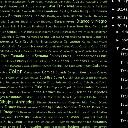
2015
(
►
Arte
Artistas
old Schwarzenegger
Artes Marciales
Artículos
Assassin's Creed
Ave Fenix
Aves
Automovil
Autos
ógrafo
Avangers
Aviones
Axila
Axl Rose
2014
(
►
allenas
Bandas
Banderas
Barcelona
Bambi
Bambú
Banksy
Barbie
Barbijos
Batman
Bebés
Bebidas
Belleza
ichica
Beetlejuice
Bella
Bender
Beneficios
2013
(
►
Blanco y Negro
Bizarros
Blancanieves
rafía
Black & Grey
Blackout
2012
(
▼
a
Brasil
Boda
Bola 8
Bombas
Bomberos
Bono
Bordados
Borrar
Boxeo
Brad Pitt
dic
Brújula
Búhos
►
e Lee
Brush
Buda
Bugs Bunny
Buscando a Wally
Buzz Lightyear
s
Calvos
California
Camaras
Camila Cabello
Camionetas
Campanita
Cáncer de
nov
►
aperucita Roja
Capitán América
Caricaturas
Capybaras
Carlos Paez Vilaró
s
Cartoon Network
Cartel víal
Casamiento
Casino
Casio
Cassette
Catar 2022
oct
▼
Cerezas
Cell
Celtas
Cerdos
Cerebro
Cerveza
Charles Chaplin
Charlie Hebdo
Che
Tatu
Chica Tatuada de la Semana
Chicas
Chicas Superpoderosas
Chile
Chucky
Cielo
Ciencia
Científicos
Chris Jones
Cicatriz
Cíclope
Ciervos
Cillian
Tatu
Cola
Cobras
Cocina
n Días
Cleopatra
Clown
Coches
Cocktails
Coctel
Codos
Cola
Color
Tatu
Comics
Comida
Con pelos
ombia
Comediantes
Comprar
Conejos
rona
Costillas
Cover Up
Coronavirus
Cosméticos
CR7
Craneos
Crash Bandicoot
Tatu
Cristo
Cruz
tina Fernandez de Kirchner
Cristo Redentor
Cuba
Cubrebocas
Cubrir
Culo
mano
Cuidados
Curiosidades
Cuervos
Culos
Cupcake
Cupido
Da Vinci
Tatu
Dedos
Delfines
Demonios
Deportes
adpool
Debora Cherrys
Demi Lovato
Tatu
jes
Desnudos
Dhalsim
Día de la Madre
Día de la Mujer
Día del Padre
Día del
Dibujos Animados
Dinosaurios
Dinero
Diógenes
Dios
Diosa
Dioses
Tatu
Disney
Dobles
os
Dmitriy Samohin
Dolor
Divertidamente 2
DIY
Dj
Don
ll
Dragones
Duendes
Dumbledore
Dustin
e-book
Eduardo Lozano
Edward Cullen
Tatu
El Exorcista
El Guasón
l Conjuro
El extraño mundo de jack
El juego del miedo
El
Tatu
to
El Rey León
Elefantes
El señor de los Anillos
El Sombrerero
Electricidad
Enfermedades
Equipos
amino
Energía
Enzo Francescoli
Ernest Hemingway