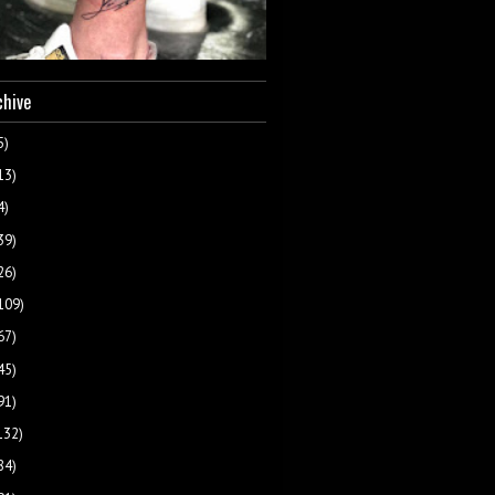
chive
5)
13)
4)
39)
26)
109)
67)
45)
91)
132)
84)