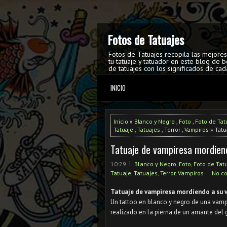
Fotos de Tatuajes
Fotos de Tatuajes recopila las mejore
tu tatuaje y tatuador en este blog de b
de tatuajes con los significados de cad
INICIO
Inicio
»
Blanco y Negro
,
Foto
,
Foto de Tat
Tatuaje
,
Tatuajes
,
Terror
,
Vampiros
» Tatu
Tatuaje de vampiresa mordiend
10:29
Blanco y Negro
,
Foto
,
Foto de Tat
Tatuaje
,
Tatuajes
,
Terror
,
Vampiros
No c
Tatuaje de vampiresa mordiendo a su 
Un tattoo en blanco y negro de una vampi
realizado en la pierna de un amante del 