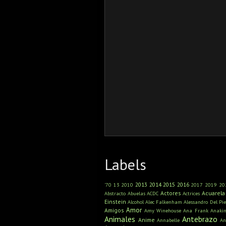
Labels
2013
2014
2015
2016
'70
13
2010
2017
2019
20
Actores
Acuarela
Abstracto
Abuelas
ACDC
Actrices
Einstein
Alcohol
Alec Falkenham
Alessandro Del Pie
Amor
Amigos
Amy Winehouse
Ana Frank
Anaki
Animales
Antebrazo
Anime
Annabelle
An