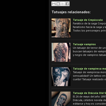
Tatuajes relacionados:
Tatuaje de Crepúsculo
Fanático de la saga Crepús
fanatismo hacia la saga y 
Todos los personajes prin
Tatuaje vampiros
Un tatuaje de terror de u
buscan tatuajes de vampir
y negro de vampiros tatua
Tatuaje de vampiresa mo
Tatuaje de vampiresa mordi
sensualidad! Un tattoo en
cuello! Tatuaje realizado 
Tatuaje de Drácula Old 
El 26 de mayo del año 1897
Drácula, célebre novela d
editarse y hoy es conside