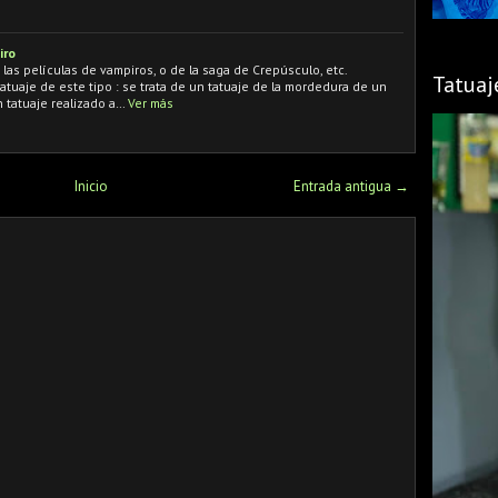
iro
 las películas de vampiros, o de la saga de Crepúsculo, etc.
Tatuaj
tuaje de este tipo : se trata de un tatuaje de la mordedura de un
n tatuaje realizado a…
Ver más
Inicio
Entrada antigua →