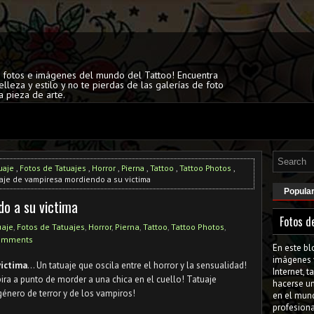
s fotos e imágenes del mundo del Tattoo! Encuentra
elleza y estilo y no te pierdas de las galerías de foto
a pieza de arte.
uaje
,
Fotos de Tatuajes
,
Horror
,
Pierna
,
Tattoo
,
Tattoo Photos
,
aje de vampiresa mordiendo a su victima
Popula
o a su victima
Fotos d
uaje
,
Fotos de Tatuajes
,
Horror
,
Pierna
,
Tattoo
,
Tattoo Photos
,
omments
En este bl
imágenes 
victima
... Un tatuaje que oscila entre el horror y la sensualidad!
Internet, 
ra a punto de morder a una chica en el cuello! Tatuaje
hacerse u
género de terror y de los vampiros!
en el mun
profesiona