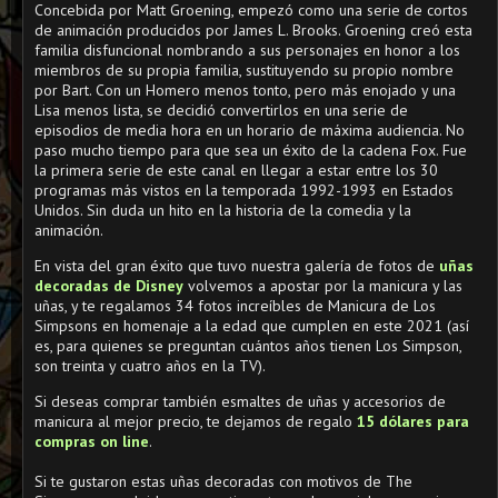
Concebida por Matt Groening, empezó como una serie de cortos
de animación producidos por James L. Brooks. Groening creó esta
familia disfuncional nombrando a sus personajes en honor a los
miembros de su propia familia, sustituyendo su propio nombre
por Bart. Con un Homero menos tonto, pero más enojado y una
Lisa menos lista, se decidió convertirlos en una serie de
episodios de media hora en un horario de máxima audiencia. No
paso mucho tiempo para que sea un éxito de la cadena Fox. Fue
la primera serie de este canal en llegar a estar entre los 30
programas más vistos en la temporada 1992-1993 en Estados
Unidos. Sin duda un hito en la historia de la comedia y la
animación.
En vista del gran éxito que tuvo nuestra galería de fotos de
uñas
decoradas de Disney
volvemos a apostar por la manicura y las
uñas, y te regalamos 34 fotos increíbles de Manicura de Los
Simpsons en homenaje a la edad que cumplen en este 2021 (así
es, para quienes se preguntan cuántos años tienen Los Simpson,
son treinta y cuatro años en la TV).
Si deseas comprar también esmaltes de uñas y accesorios de
manicura al mejor precio, te dejamos de regalo
15 dólares para
compras on line
.
Si te gustaron estas uñas decoradas con motivos de The