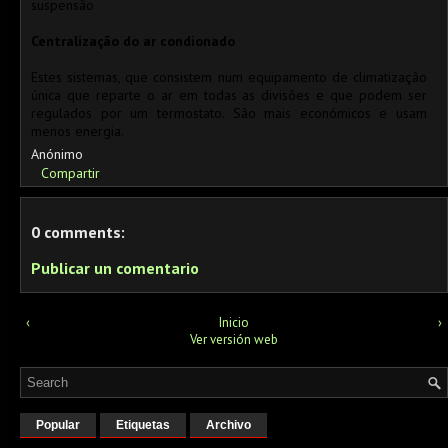
suspensão
Centralização do ar condionado
Estes sistemas, que consistem num equipamento de climatização
única que reparte o ar em todas as divisões e que podem ser
regulados por um termostato. São mais económicos e usam
menos energia.
Anónimo
Compartir
0 comments:
Publicar un comentario
‹
Inicio
›
Ver versión web
Popular
Etiquetas
Archivo