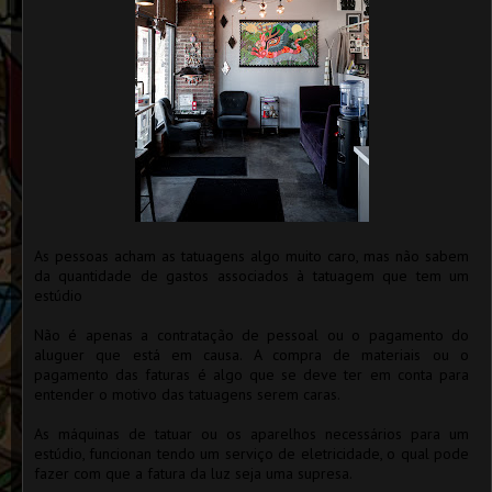
As pessoas acham as tatuagens algo muito caro, mas não sabem
da quantidade de gastos associados à tatuagem que tem um
estúdio
Não é apenas a contratação de pessoal ou o pagamento do
aluguer que está em causa. A compra de materiais ou o
pagamento das faturas é algo que se deve ter em conta para
entender o motivo das tatuagens serem caras.
As máquinas de tatuar ou os aparelhos necessários para um
estúdio, funcionan tendo um serviço de eletricidade, o qual pode
fazer com que a fatura da luz seja uma supresa.