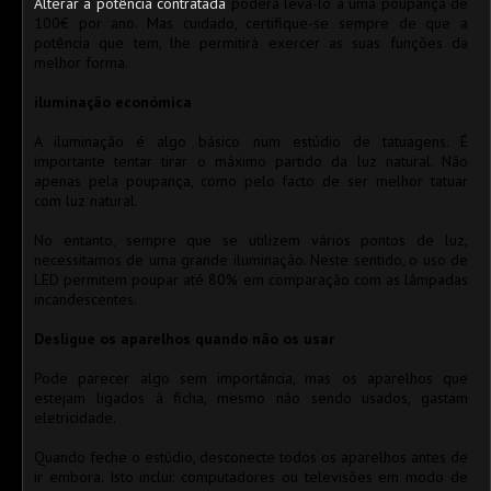
Alterar a potência contratada
poderá levá-lo a uma poupança de
100€ por ano. Mas cuidado, certifique-se sempre de que a
potência que tem, lhe permitirá exercer as suas funções da
melhor forma.
iluminação económica
A iluminação é algo básico num estúdio de tatuagens. É
importante tentar tirar o máximo partido da luz natural. Não
apenas pela poupança, como pelo facto de ser melhor tatuar
com luz natural.
No entanto, sempre que se utilizem vários pontos de luz,
necessitamos de uma grande iluminação. Neste sentido, o uso de
LED permitem poupar até 80% em comparação com as lâmpadas
incandescentes.
Desligue os aparelhos quando não os usar
Pode parecer algo sem importância, mas os ap
arelhos que
estejam ligados à ficha, mesmo não sendo usados, gastam
eletricidade.
Quando feche o estúdio, desconecte todos os aparelhos antes de
ir embora. Isto inclui: computadores ou televisões em modo de