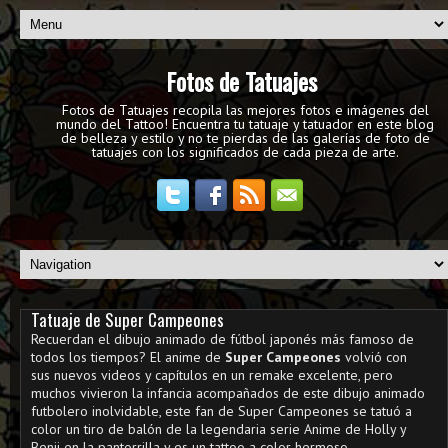
Fotos de Tatuajes
Fotos de Tatuajes recopila las mejores fotos e imágenes del
mundo del Tattoo! Encuentra tu tatuaje y tatuador en este blog
de belleza y estilo y no te pierdas de las galerías de foto de
tatuajes con los significados de cada pieza de arte.
Tatuaje de Super Campeones
Recuerdan el dibujo animado de fútbol japonés más famoso de
todos los tiempos? El anime de
Super Campeones
volvió con
sus nuevos videos y capítulos en un remake excelente, pero
muchos vivieron la infancia acompañados de este dibujo animado
futbolero inolvidable, este fan de Super Campeones se tatuó a
color un tiro de balón de la legendaria serie Anime de Holly y
Benji en la pantorrilla y es un tattoo a color hermoso.