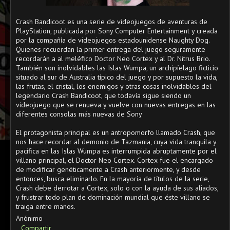
Crash Bandicoot es una serie de videojuegos de aventuras de
PlayStation, publicada por Sony Computer Entertainment y creada
por la compañía de videojuegos estadounidense Naughty Dog.
Quienes recuerdan la primer entrega del juego seguramente
recordarán a al meléfico Doctor Neo Cortex y al Dr. Nitrus Brio.
También son inolvidables las Islas Wumpa, un archipíelago ficticio
situado al sur de Australia típico del juego y por supuesto la vida,
las frutas, el cristal, los enemigos y otras cosas inolvidables del
legendario Crash Bandicoot, que todavía sigue siendo un
videojuego que se renueva y vuelve con nuevas entregas en las
diferentes consolas más nuevas de Sony
El protagonista principal es un antropomorfo llamado Crash, que
nos hace recordar al demonio de Tazmania, cuya vida tranquila y
pacífica en las Islas Wumpa es interrumpida abruptamente por el
villano principal, el Doctor Neo Cortex. Cortex fue el encargado
de modificar genéticamente a Crash anteriormente, y desde
entonces, busca eliminarlo. En la mayoría de títulos de la serie,
Crash debe derrotar a Cortex, solo o con la ayuda de sus aliados,
y frustrar todo plan de dominación mundial que éste villano se
traiga entre manos.
Anónimo
Compartir