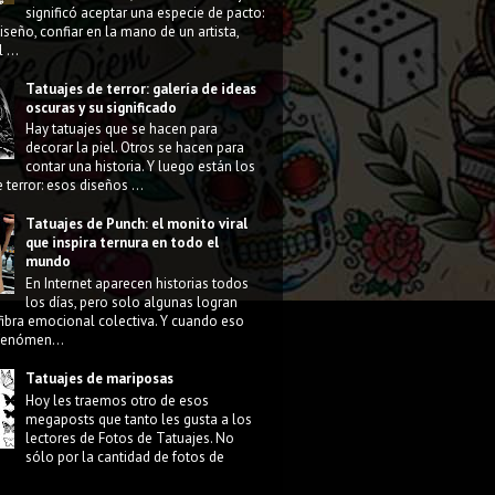
significó aceptar una especie de pacto:
diseño, confiar en la mano de un artista,
 ...
Tatuajes de terror: galería de ideas
oscuras y su significado
Hay tatuajes que se hacen para
decorar la piel. Otros se hacen para
contar una historia. Y luego están los
 terror: esos diseños ...
Tatuajes de Punch: el monito viral
que inspira ternura en todo el
mundo
En Internet aparecen historias todos
los días, pero solo algunas logran
fibra emocional colectiva. Y cuando eso
 fenómen...
Tatuajes de mariposas
Hoy les traemos otro de esos
megaposts que tanto les gusta a los
lectores de Fotos de Tatuajes. No
sólo por la cantidad de fotos de