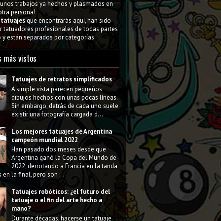
gunos trabajos ya hechos y plasmados en
 otra persona!
s
tatuajes
que encontrarás aquí, han sido
 tatuadores profesionales de todas partes
y están separados por categorías.
s más vistos
Tatuajes de retratos simplificados
A simple vista parecen pequeños
dibujos hechos con unas pocas líneas.
Sin embargo, detrás de cada uno suele
existir una fotografía cargada d...
Los mejores tatuajes de Argentina
campeón mundial 2022
Han pasado dos meses desde que
Argentina ganó la Copa del Mundo de
2022, derrotando a Francia en la tanda
 en la final, pero son ...
Tatuajes robóticos: ¿el futuro del
tatuaje o el fin del arte hecho a
mano?
Durante décadas, hacerse un tatuaje