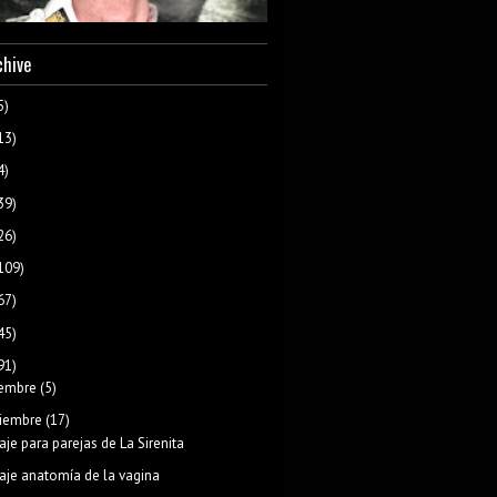
chive
5)
13)
4)
39)
26)
109)
67)
45)
91)
iembre
(5)
iembre
(17)
aje para parejas de La Sirenita
aje anatomía de la vagina