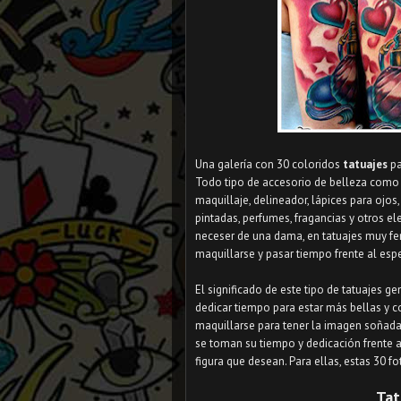
Una galería con 30 coloridos
tatuajes
p
Todo tipo de accesorio de belleza como lá
maquillaje, delineador, lápices para ojos
pintadas, perfumes, fragancias y otros el
neceser de una dama, en tatuajes muy fe
maquillarse y pasar tiempo frente al esp
El significado de este tipo de tatuajes g
dedicar tiempo para estar más bellas y co
maquillarse para tener la imagen soñada
se toman su tiempo y dedicación frente al
figura que desean. Para ellas, estas 30 f
Tat