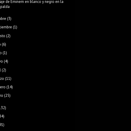
aje de Eminem en blanco y negro en la
spalda
ubre
(3)
tiembre
(1)
sto
(2)
o
(6)
o
(1)
yo
(4)
l
(2)
zo
(11)
rero
(14)
ro
(25)
132)
84)
91)