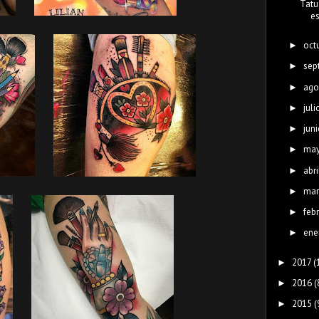
Tatu
e
oct
►
sep
►
ago
►
juli
►
juni
►
ma
►
abri
►
mar
►
feb
►
ene
►
2017
(
►
2016
(
►
2015
(
►