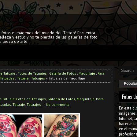
s fotos e imágenes del mundo del Tattoo! Encuentra
elleza y estilo y no te pierdas de las galerías de foto
a pieza de arte.
de Tatuaje
,
Fotos de Tatuajes
,
Galería de Fotos
,
Maquillaje
,
Para
Tatuadas
,
Tatuaje
,
Tatuajes
» Tatuajes de maquillaje
Popula
Fotos d
e Tatuaje
,
Fotos de Tatuajes
,
Galería de Fotos
,
Maquillaje
,
Para
tuadas
,
Tatuaje
,
Tatuajes
No comments
En este bl
imágenes 
Internet, 
hacerse u
en el mun
profesiona