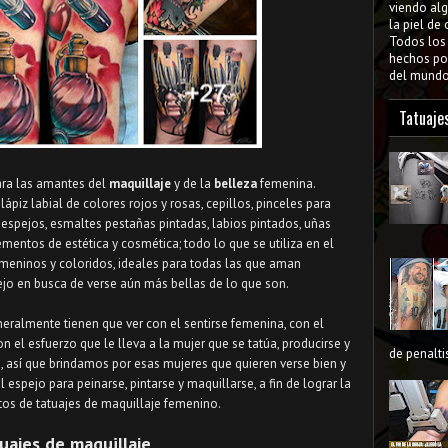
viendo al
la piel de
Todos lo
hechos por
del mundo 
Tatuaje
ara las amantes del
maquillaje
y de la
belleza
femenina.
piz labial de colores rojos y rosas, cepillos, pinceles para
, espejos, esmaltes pestañas pintadas, labios pintados, uñas
ementos de estética y cosmética; todo lo que se utiliza en el
meninos y coloridos, ideales para todas las que aman
ejo en busca de verse aún más bellas de lo que son.
eneralmente tienen que ver con el sentirse femenina, con el
n el esfuerzo que le lleva a la mujer que se tatúa, producirse y
de penaltis
, así que brindamos por esas mujeres que quieren verse bien y
 espejo para peinarse, pintarse y maquillarse, a fin de lograr la
otos de tatuajes de maquillaje femenino.
uajes de maquillaje