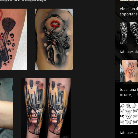
elegir un 
soportar el
tatuajes de
tocar una 
ocurre, el
tatuajes...