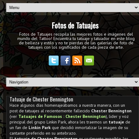
Fotos de Tatuajes
Fotos de Tatuajes recopila las mejores fotos e imágenes del
mundo del Tattoo! Encuentra tu tatuaje y tatuador en este blog
de belleza y estilo y no te pierdas de las galerías de foto de
tatuajes con los significados de cada pieza de arte.
Tatuaje de Chester Bennington
Hace algunos días homenajeábamos a nuestra manera, con un
post de tatuajes al recientemente fallecido
Chester Bennington
(ver
Tatuajes de Famosos : Chester Bennington
), lider y voz
principal del grupo Linkin Park, ahora les traemos un
tatuaje
de
un fan de
Linkin Park
que decidió inmortalizar la imagen de su
cantante preferido en su antebrazo.
El
tatuaje de Chester Bennington
es realmente increíble, los