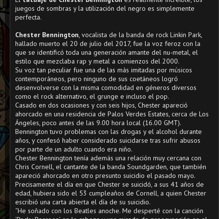
juegos de sombras y la utilización del negro es simplemente
perfecta.
Chester Bennington
, vocalista de la banda de rock Linkin Park,
hallado muerto el 20 de julio del 2017, fue la voz feroz con la
que se identificó toda una generación amante del nu-metal, el
estilo que mezclaba rap y metal a comienzos del 2000.
Su voz tan peculiar fue una de las más imitadas por músicos
contemporáneos, pero ninguno de sus coetáneos logró
desenvolverse con la misma comodidad en géneros diversos
como el rock alternativo, el grunge e incluso el pop.
Casado en dos ocasiones y con seis hijos, Chester apareció
ahorcado en una residencia de Palos Verdes Estates, cerca de Los
Ángeles, poco antes de las 9.00 hora local (16.00 GMT).
Bennington tuvo problemas con las drogas y el alcohol durante
años, y confesó haber considerado suicidarse tras sufrir abusos
por parte de un adulto cuando era niño.
Chester Bennington tenía además una relación muy cercana con
Chris Cornell, el cantante de la banda Soundgarden, que también
apareció ahorcado en otro presunto suicidio el pasado mayo.
Precisamente el día en que Chester se suicidó, a sus 41 años de
edad, hubiera sido el 53 cumpleaños de Cornell, a quien Chester
escribió una carta abierta el día de su suicidio.
“He soñado con los Beatles anoche. Me desperté con la canción