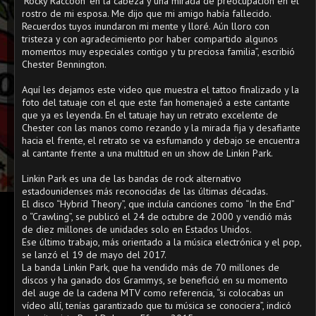
‘Rocky Raccoon’ en la cabeza y una mirada de preocupación en el
rostro de mi esposa. Me dijo que mi amigo había fallecido.
Recuerdos tuyos inundaron mi mente y lloré. Aún lloro con
tristeza y con agradecimiento por haber compartido algunos
momentos muy especiales contigo y tu preciosa familia”, escribió
Chester Bennington.
Aquí les dejamos este video que muestra el tattoo finalizado y la
foto del tatuaje con el que este fan homenajeó a este cantante
que ya es leyenda. En el tatuaje hay un retrato excelente de
Chester con las manos como rezando y la mirada fija y desafiante
hacia el frente, el retrato se va esfumando y debajo se encuentra
al cantante frente a una multitud en un show de Linkin Park.
Linkin Park es una de las bandas de rock alternativo
estadounidenses más reconocidas de las últimas décadas.
El disco “Hybrid Theory”, que incluía canciones como “In the End”
o “Crawling”, se publicó el 24 de octubre de 2000 y vendió más
de diez millones de unidades solo en Estados Unidos.
Ese último trabajo, más orientado a la música electrónica y el pop,
se lanzó el 19 de mayo del 2017.
La banda Linkin Park, que ha vendido más de 70 millones de
discos y ha ganado dos Grammys, se benefició en su momento
del auge de la cadena MTV como referencia, “si colocabas un
vídeo allí, tenías garantizado que tu música se conociera”, indicó