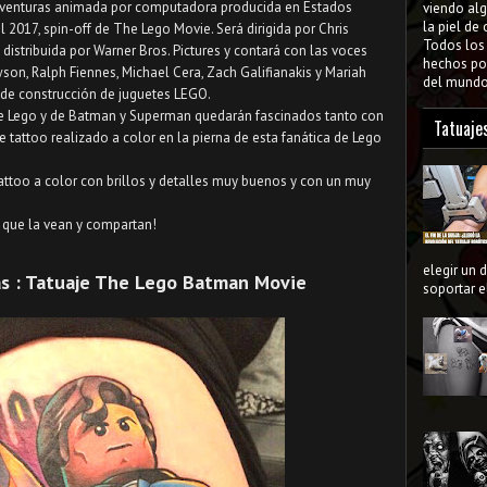
aventuras animada por computadora producida en Estados
viendo al
la piel de
l 2017, spin-off de The Lego Movie. Será dirigida por Chris
Todos lo
distribuida por Warner Bros. Pictures y contará con las voces
hechos por
wson, Ralph Fiennes, Michael Cera, Zach Galifianakis y Mariah
del mundo 
 de construcción de juguetes LEGO.
de Lego y de Batman y Superman quedarán fascinados tanto con
Tatuaje
e tattoo realizado a color en la pierna de esta fanática de Lego
tattoo a color con brillos y detalles muy buenos y con un muy
a que la vean y compartan!
elegir un 
as : Tatuaje The Lego Batman Movie
soportar el