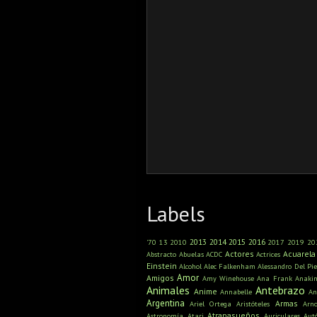
Labels
2013
2014
2015
2016
'70
13
2010
2017
2019
20
Actores
Acuarela
Abstracto
Abuelas
ACDC
Actrices
Einstein
Alcohol
Alec Falkenham
Alessandro Del Pie
Amor
Amigos
Amy Winehouse
Ana Frank
Anaki
Animales
Antebrazo
Anime
Annabelle
An
Argentina
Armas
Ariel Ortega
Aristóteles
Arn
Atrapasueños
Astronomía
Atari
Auriculares
Aut