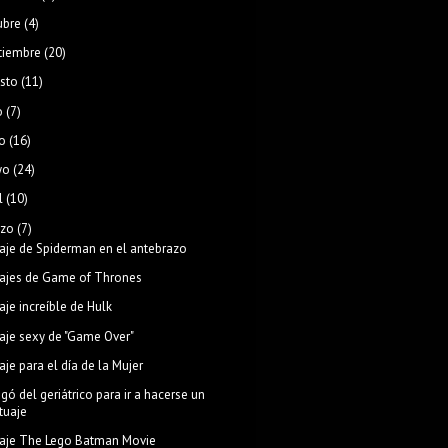
ubre
(4)
tiembre
(20)
sto
(11)
o
(7)
o
(16)
yo
(24)
l
(10)
zo
(7)
aje de Spiderman en el antebrazo
ajes de Game of Thrones
aje increíble de Hulk
aje sexy de "Game Over"
aje para el día de la Mujer
ugó del geriátrico para ir a hacerse un
tuaje
aje The Lego Batman Movie