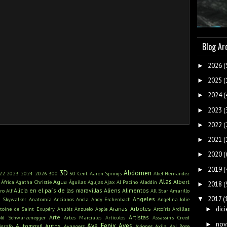
Blog Ar
2026
(
►
2025
(
►
2024
(
►
2023
(
►
2022
(
►
2021
(
►
2020
(
►
2019
(
►
3D
Abdomen
22
2023
2024
2026
300
50 Cent
Aaron Springs
Abel Hernandez
Alas
Agua
Albert
África
Agatha Christie
Águilas
Agujas
Ajax
Al Pacino
Aladdin
2018
(
►
Alicia en el país de las maravillas
Aliens
Alimentos
ro
Alf
All Star
Amarillo
2017
(
▼
Angeles
n Skywalker
Anatomía
Ancianos
Ancla
Andy Eschenbach
Angelina Jolie
Arañas
Arboles
dic
toine de Saint Exupéry
Anubis
Anzuelo
Apple
Arcoíris
Ardillas
►
Arte
Artistas
old Schwarzenegger
Artes Marciales
Artículos
Assassin's Creed
nov
►
Ave Fenix
Aves
Automovil
Autos
ógrafo
Avangers
Aviones
Axila
Axl Rose