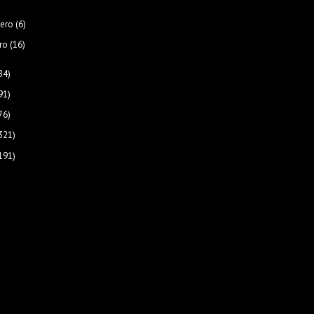
rero
(6)
ro
(16)
84)
91)
76)
321)
191)