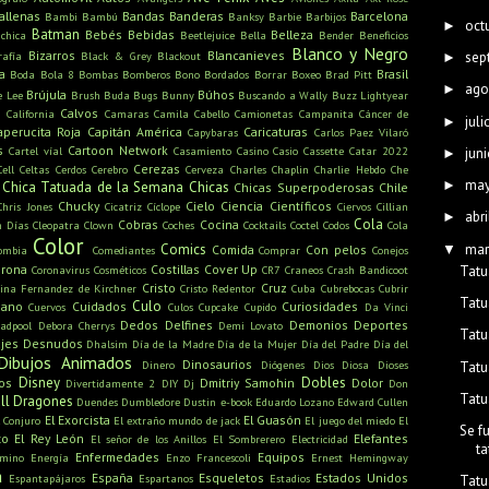
allenas
Bandas
Banderas
Barcelona
Bambi
Bambú
Banksy
Barbie
Barbijos
oct
►
Batman
Bebés
Bebidas
Belleza
ichica
Beetlejuice
Bella
Bender
Beneficios
Blanco y Negro
Bizarros
Blancanieves
sep
rafía
Black & Grey
Blackout
►
a
Brasil
Boda
Bola 8
Bombas
Bomberos
Bono
Bordados
Borrar
Boxeo
Brad Pitt
ago
►
Brújula
Búhos
e Lee
Brush
Buda
Bugs Bunny
Buscando a Wally
Buzz Lightyear
s
Calvos
California
Camaras
Camila Cabello
Camionetas
Campanita
Cáncer de
juli
►
aperucita Roja
Capitán América
Caricaturas
Capybaras
Carlos Paez Vilaró
s
Cartoon Network
Cartel víal
Casamiento
Casino
Casio
Cassette
Catar 2022
juni
►
Cerezas
Cell
Celtas
Cerdos
Cerebro
Cerveza
Charles Chaplin
Charlie Hebdo
Che
ma
►
Chica Tatuada de la Semana
Chicas
Chicas Superpoderosas
Chile
Chucky
Cielo
Ciencia
Científicos
Chris Jones
Cicatriz
Cíclope
Ciervos
Cillian
abri
►
Cola
Cobras
Cocina
n Días
Cleopatra
Clown
Coches
Cocktails
Coctel
Codos
Cola
Color
mar
Comics
▼
Comida
Con pelos
ombia
Comediantes
Comprar
Conejos
rona
Costillas
Cover Up
Tatu
Coronavirus
Cosméticos
CR7
Craneos
Crash Bandicoot
Cristo
Cruz
tina Fernandez de Kirchner
Cristo Redentor
Cuba
Cubrebocas
Cubrir
Tatu
Culo
mano
Cuidados
Curiosidades
Cuervos
Culos
Cupcake
Cupido
Da Vinci
Dedos
Delfines
Demonios
Deportes
adpool
Debora Cherrys
Demi Lovato
Tatu
jes
Desnudos
Dhalsim
Día de la Madre
Día de la Mujer
Día del Padre
Día del
Dibujos Animados
Dinosaurios
Dinero
Diógenes
Dios
Diosa
Dioses
Tatu
Disney
Dobles
os
Dmitriy Samohin
Dolor
Divertidamente 2
DIY
Dj
Don
Tatu
ll
Dragones
Duendes
Dumbledore
Dustin
e-book
Eduardo Lozano
Edward Cullen
El Exorcista
El Guasón
l Conjuro
El extraño mundo de jack
El juego del miedo
El
Se f
to
El Rey León
Elefantes
El señor de los Anillos
El Sombrerero
Electricidad
ta
Enfermedades
Equipos
amino
Energía
Enzo Francescoli
Ernest Hemingway
a
España
Esqueletos
Estados Unidos
Espantapájaros
Espartanos
Estadios
Tatu