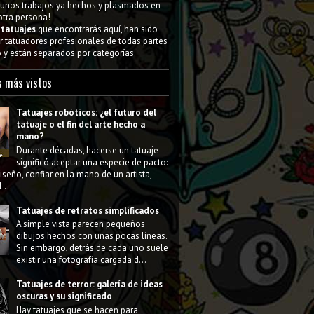
gunos trabajos ya hechos y plasmados en
 otra persona!
s
tatuajes
que encontrarás aquí, han sido
 tatuadores profesionales de todas partes
y están separados por categorías.
s más vistos
Tatuajes robóticos: ¿el futuro del
tatuaje o el fin del arte hecho a
mano?
Durante décadas, hacerse un tatuaje
significó aceptar una especie de pacto:
diseño, confiar en la mano de un artista,
 ...
Tatuajes de retratos simplificados
A simple vista parecen pequeños
dibujos hechos con unas pocas líneas.
Sin embargo, detrás de cada uno suele
existir una fotografía cargada d...
Tatuajes de terror: galería de ideas
oscuras y su significado
Hay tatuajes que se hacen para