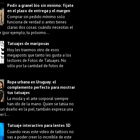
Pedir a granel bio sin mínimo: fíjate
en el plazo de entrega y el margen
Comprar sin pedido mínimo solo
funciona de verdad si antes tienes
claras dos cosas: cuándo necesitas el
e (por ejemplo, tu próximo...
Tatuajes de mariposas
Hoy les traemos otro de esos
megaposts que tanto les gusta a los
lectores de Fotos de Tatuajes. No
sólo por la cantidad de fotos de
Ropa urbana en Uruguay: el
complemento perfecto para mostrar
tus tatuajes
La moda y el arte corporal siempre
han ido de la mano. Quien se tatúa no
 un diseño en la piel, también expresa una
r l...
Tatuaje interactivo para lentes 3D
Cuando veas este video de tattoos no
vas a poder creer lo increíble de este