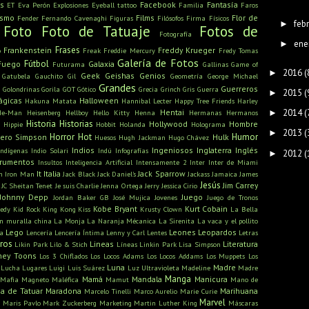
s
Facebook
Fantasía
ET
Eva Perón
Explosiones
Eyeball tattoo
Familia
Faros
ismo
Films
Flor de
Fender
Fernando Cavenaghi
Figuras
Filósofos
Firma
Físicos
feb
►
Foto
Foto de Tatuaje
Fotos de
Fotografía
ene
►
Frases
Frankenstein
Freddy Krueger
o
Freak
Freddie Mercury
Fredy Tomas
Galería de Fotos
Fútbol
Fuego
Galaxia
Futurama
Gallinas
Game of
2016
(
►
Geek
Geishas
Genios
Gatubela
Gauchito Gil
Geometría
George Michael
Grandes
u
Guerreros
Golondrinas
Gorila
GOT
Gótico
Grecia
Grinch
Gris
Guerra
2015
(
►
ágicas
Halloween
Hakuna Matata
Hannibal Lecter
Happy Tree Friends
Harley
2014
(
Hentai
►
He-Man
Heisenberg
Hellboy
Hello Kitty
Henna
Hermanas
Hermanos
Historia
Historias
Hollywood
Hombre
Hippie
Hobbit
Holanda
Holograma
2013
(
►
Horror
Hot
Humor
ero Simpson
Hulk
Huesos
Hugh Jackman
Hugo Chávez
Indios
Ingeniosos
Inglaterra
Inglés
Indígenas
Indio Solari
Indú
Infografías
2012
(
►
trumentos
Insultos
Inteligencia Artificial
Intensamente 2
Inter
Inter de Miami
It
Italia
Jack Sparrow
n
Iron Man
Jack Black
Jack Daniel's
Jackass
Jamaica
James
Jesús
Jim Carrey
JC Sheitan Tenet
Je suis Charlie
Jenna Ortega
Jerry
Jessica Cirio
Johnny Depp
Juego
Jordan Baker GB
José Mujica
Jovenes
Juego de Tronos
Kobe Bryant
Kurt Cobain
edy
Kid Rock
King Kong
Kiss
Krusty Clown
La Bella
n muralla china
La Monja
La Naranja Mécanica
La Sirenita
La vaca y el pollito
Lego
Leones
Leopardos
ra
Lencería
Lencería Íntima
Lenny y Carl
Lentes
Letras
bros
Lineas
Literatura
Likin Park
Lilo & Stich
Líneas
Linkin Park
Lisa Simpson
ney Toons
Los 3 Chiflados
Los Locos Adams
Los Locos Addams
Los Muppets
Los
Luna
Madre
Lucha
Lugares
Luigi
Luis Suárez
Luz Ultravioleta
Madeline
Madre
Manga
Mamá
Mandala
Manicura
Mafia
Magneto
Maléfica
Mamut
Mano de
a de Tatuar
Maradona
Marihuana
Marcelo Tinelli
Marco Aurelio
Marie Curie
s
Marvel
Maris Pavlo
Mark Zuckerberg
Marketing
Martin Luther King
Máscaras