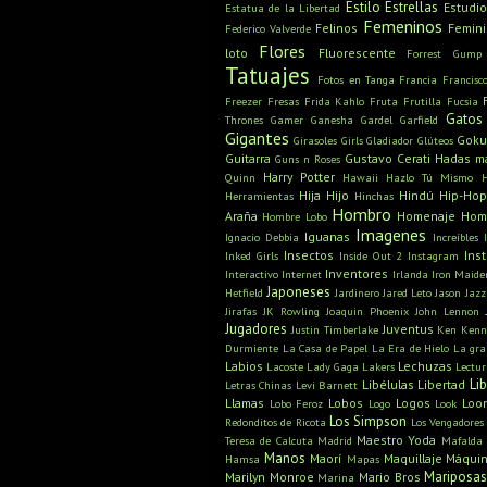
Estilo
Estrellas
Estudio
Estatua de la Libertad
Femeninos
Felinos
Femin
Federico Valverde
Flores
loto
Fluorescente
Forrest Gump
Tatuajes
Fotos en Tanga
Francia
Francisc
Freezer
Fresas
Frida Kahlo
Fruta
Frutilla
Fucsia
Gatos
Thrones
Gamer
Ganesha
Gardel
Garfield
Gigantes
Gok
Girasoles
Girls
Gladiador
Glúteos
Guitarra
Gustavo Cerati
Hadas m
Guns n Roses
Harry Potter
Quinn
Hawaii
Hazlo Tú Mismo
Hija
Hijo
Hindú
Hip-Hop
Herramientas
Hinchas
Hombro
Araña
Homenaje
Hom
Hombre Lobo
Imagenes
Iguanas
Ignacio Debbia
Increíbles
Insectos
Ins
Inked Girls
Inside Out 2
Instagram
Inventores
Interactivo
Internet
Irlanda
Iron Maide
Japoneses
Hetfield
Jardinero
Jared Leto
Jason
Jazz
Jirafas
JK Rowling
Joaquin Phoenix
John Lennon
Jugadores
Juventus
Justin Timberlake
Ken
Kenn
Durmiente
La Casa de Papel
La Era de Hielo
La gra
Labios
Lechuzas
Lacoste
Lady Gaga
Lakers
Lectu
Li
Libélulas
Libertad
Letras Chinas
Levi Barnett
Llamas
Lobos
Logos
Loo
Lobo Feroz
Logo
Look
Los Simpson
Redonditos de Ricota
Los Vengadores
Maestro Yoda
Teresa de Calcuta
Madrid
Mafalda
Manos
Maorí
Maquillaje
Máquin
Hamsa
Mapas
Mariposa
Marilyn Monroe
Mario Bros
Marina