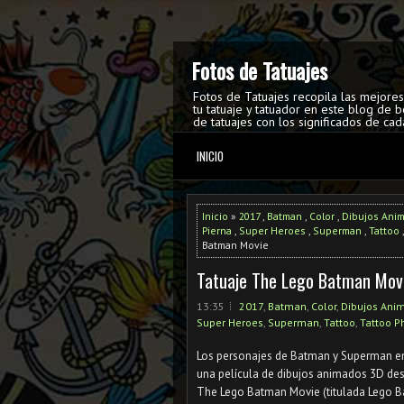
Fotos de Tatuajes
Fotos de Tatuajes recopila las mejore
tu tatuaje y tatuador en este blog de b
de tatuajes con los significados de cad
INICIO
Inicio
»
2017
,
Batman
,
Color
,
Dibujos Ani
Pierna
,
Super Heroes
,
Superman
,
Tattoo
Batman Movie
Tatuaje The Lego Batman Mov
13:35
2017
,
Batman
,
Color
,
Dibujos Ani
Super Heroes
,
Superman
,
Tattoo
,
Tattoo P
Los personajes de Batman y Superman en
una película de dibujos animados 3D des
The Lego Batman Movie (titulada Lego B