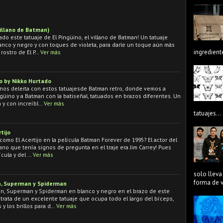
Villano de Batman)
o este tatuaje de El Pingüino, el villano de Batman! Un tatuaje
lanco y negro y con toques de violeta, para darle un toque aún más
ingredient
 rostro de El P…
Ver más
o by Nikko Hurtado
 nos deleita con estos tatuajesde Batman retro, donde vemos a
güino y a Batman con la batiseñal, tatuados en brazos diferentes. Un
a y con increíbl…
Ver más
tatuajes...
tijo
omo El Acertijo en la película Batman Forever de 1995? El actor del
lano que tenía signos de pregunta en el traje era Jim Carrey! Pues
ícula y del …
Ver más
solo lleva
forma de ve
n, Superman y Spiderman
n, Superman y Spiderman en blanco y negro en el brazo de este
trata de un excelente tatuaje que ocupa todo el largo del bíceps,
y los brillos para d…
Ver más