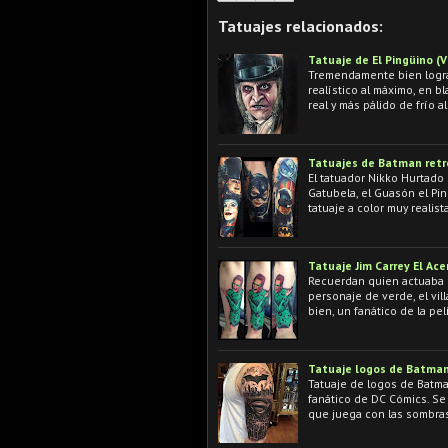
Tatuajes relacionados:
Tatuaje de El Pingüino (
Tremendamente bien lograd
realístico al máximo, en b
real y más pálido de frío al
Tatuajes de Batman retr
El tatuador Nikko Hurtado
Gatubela, el Guasón el Pin
tatuaje a color muy realist
Tatuaje Jim Carrey El Acer
Recuerdan quien actuaba c
personaje de verde, el vil
bien, un fanático de la pel
Tatuaje logos de Batma
Tatuaje de logos de Batma
fanático de DC Cómics. Se 
que juega con las sombras 