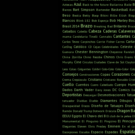
Azul
B
Aztecas
Back to the future
Bailarina
Baile
Bart Simpson
Basketball
Barcos
Bartender
Bat
Beso
Bestia
Betty Boop
Bikini
Billie Eilish
Biog
Blancos
Bob Marley
Boc
Blink 182
Bob Esponja
Brazo
Brasil 2014
Brillante
Breaking Bad
Bruc
Cabeza
Caderas
Calavera
Caballos
Cabello
Cantantes
C
mama
Candelaria Tinelli
Cannabis
Carta
Carlos Tevez
Carpinchos
Carrie Fisher
Carros
Católico
Celeste
CatDog
CD
Cejas
Celebridades
Chester Bennington
Guevara
Cheyenne Randall
Chinos
China Zorrilla
Chino Recoba
Chris Evans
Cine
Murphy
Circulos
Ciudades
Clave de Sol
Clayto
Less
Colas
Colgantes
Colibrí
Colo-Colo
Colo-Color
Col
Consejos
Corazones
Copas
Co
Construcciones
Cristiano
Crema
Crepúsculo
Cristiano Ronaldo
Cris
Cuello
Cuentos
Cuerpo Hu
Cuero Cabelludo
Dados
Darth Vader
DC Comics
Davy Jones
De
Deportistas
Desmotivaciones Tatua
Descargar
Diamantes
Dibujos
tatuador
Diablas
Diablo
Diseño de Tatuajes
Diseñ
Discapacidad
Discos
Dragon Ba
Ramón
Donald Trump
Dotwork
Drácula
EEUU
Egipto
El Chavo del 8
El club de la pelea
E
El Principi
Monumental
El Pinguino
El Pingüino
Eminem
Elegantes
Eleven
Elvis Presley
En el c
Espald
Espacio
Espadas
Escorpiones
Escudos