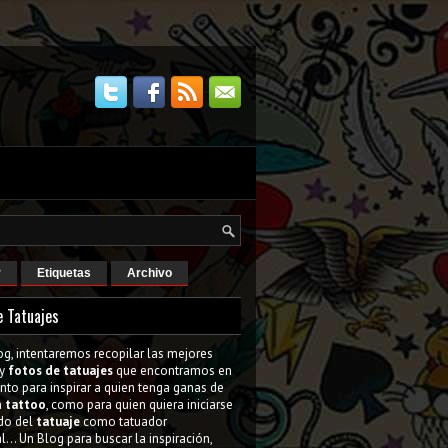
r
Etiquetas
Archivo
e Tatuajes
og, intentaremos recopilar las mejores
y
fotos de tatuajes
que encontramos en
tanto para inspirar a quien tenga ganas de
n
tattoo
, como para quien quiera iniciarse
do del
tatuaje
como tatuador
l... Un Blog para buscar la inspiración,