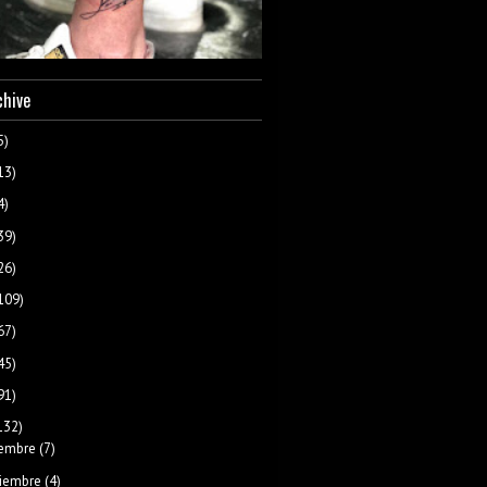
chive
5)
13)
4)
39)
26)
109)
67)
45)
91)
132)
iembre
(7)
iembre
(4)