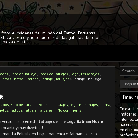
s fotos e imágenes del mundo del Tattoo! Encuentra
elleza y estilo y no te pierdas de las galerías de foto
a pieza de arte.
mados
,
Foto de Tatuaje
,
Fotos de Tatuajes
,
Lego
,
Personajes
,
,
Tattoo Photos
,
Tattoos
,
Tatuaje
,
Tatuajes
» Tatuaje The Lego
Popula
ie
Fotos d
mados
,
Foto de Tatuaje
,
Fotos de Tatuajes
,
Lego
,
Personajes
,
Pierna
,
En este bl
hotos
,
Tattoos
,
Tatuaje
,
Tatuajes
No comments
imágenes 
Internet, 
 versión Lego en este
tatuaje de The Lego Batman Movie
,
hacerse u
opilante y muy divertida!
en el mun
atman: La Película en Hispanoamérica y Batman: La Lego
profesiona