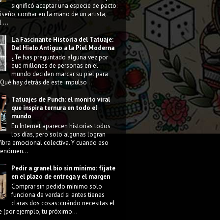
significó aceptar una especie de pacto:
diseño, confiar en la mano de un artista,
 ...
La Fascinante Historia del Tatuaje:
Del Hielo Antiguo a la Piel Moderna
¿Te has preguntado alguna vez por
qué millones de personas en el
mundo deciden marcar su piel para
Qué hay detrás de este impulso ...
Tatuajes de Punch: el monito viral
que inspira ternura en todo el
mundo
En Internet aparecen historias todos
los días, pero solo algunas logran
fibra emocional colectiva. Y cuando eso
 fenómen...
Pedir a granel bio sin mínimo: fíjate
en el plazo de entrega y el margen
Comprar sin pedido mínimo solo
funciona de verdad si antes tienes
claras dos cosas: cuándo necesitas el
e (por ejemplo, tu próximo...