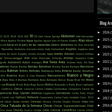
Blog Ar
2026
(
►
3D
Abdomen
22
2023
2024
2026
300
50 Cent
Aaron Springs
Abel Hernandez
2025
(
►
Alas
Agua
Albert
África
Agatha Christie
Águilas
Agujas
Ajax
Al Pacino
Aladdin
Alicia en el país de las maravillas
Aliens
Alimentos
ro
Alf
All Star
Amarillo
2024
(
►
Angeles
n Skywalker
Anatomía
Ancianos
Ancla
Andy Eschenbach
Angelina Jolie
Arañas
Arboles
toine de Saint Exupéry
Anubis
Anzuelo
Apple
Arcoíris
Ardillas
2023
(
►
Arte
Artistas
old Schwarzenegger
Artes Marciales
Artículos
Assassin's Creed
2022
(
►
Ave Fenix
Aves
Automovil
Autos
ógrafo
Avangers
Aviones
Axila
Axl Rose
allenas
Bandas
Banderas
Barcelona
Bambi
Bambú
Banksy
Barbie
Barbijos
2021
(
►
Batman
Bebés
Bebidas
Belleza
ichica
Beetlejuice
Bella
Bender
Beneficios
Blanco y Negro
Bizarros
Blancanieves
rafía
Black & Grey
Blackout
2020
(
►
a
Brasil
Boda
Bola 8
Bombas
Bomberos
Bono
Bordados
Borrar
Boxeo
Brad Pitt
2019
(
►
Brújula
Búhos
e Lee
Brush
Buda
Bugs Bunny
Buscando a Wally
Buzz Lightyear
s
Calvos
California
Camaras
Camila Cabello
Camionetas
Campanita
Cáncer de
2018
(
►
aperucita Roja
Capitán América
Caricaturas
Capybaras
Carlos Paez Vilaró
s
Cartoon Network
Cartel víal
Casamiento
Casino
Casio
Cassette
Catar 2022
2017
(
►
Cerezas
Cell
Celtas
Cerdos
Cerebro
Cerveza
Charles Chaplin
Charlie Hebdo
Che
2016
(
Chica Tatuada de la Semana
Chicas
►
Chicas Superpoderosas
Chile
Chucky
Cielo
Ciencia
Científicos
Chris Jones
Cicatriz
Cíclope
Ciervos
Cillian