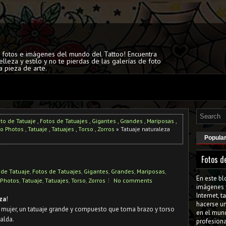
s fotos e imágenes del mundo del Tattoo! Encuentra
elleza y estilo y no te pierdas de las galerías de foto
a pieza de arte.
to de Tatuaje
,
Fotos de Tatuajes
,
Gigantes
,
Grandes
,
Mariposas
,
oo Photos
,
Tatuaje
,
Tatuajes
,
Torso
,
Zorros
» Tatuaje naturaleza
Popula
Fotos d
 de Tatuaje
,
Fotos de Tatuajes
,
Gigantes
,
Grandes
,
Mariposas
,
En este bl
 Photos
,
Tatuaje
,
Tatuajes
,
Torso
,
Zorros
No comments
imágenes 
Internet, 
za
!
hacerse u
a mujer, un tatuaje grande y compuesto que toma brazo y torso
en el mun
alda.
profesiona