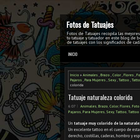
Fotos de Tatuajes
Fotos de Tatuajes recopila las mejore
tu tatuaje y tatuador en este blog de b
de tatuajes con los significados de cad
INICIO
Inicio
»
Animales
,
Brazo
,
Color
,
Flores
,
Fo
Pajaros
,
Para Mujeres
,
Sexy
,
Tattoo
,
Tatt
colorida
Tatuaje naturaleza colorida
6:07
Animales
,
Brazo
,
Color
,
Flores
,
Foto
Pajaros
,
Para Mujeres
,
Sexy
,
Tattoo
,
Tattoo
Un
tatuaje muy colorido de la naturale
Un excelente tattoo en el cuerpo de est
derecho, costillas, caderas, hombro y esp