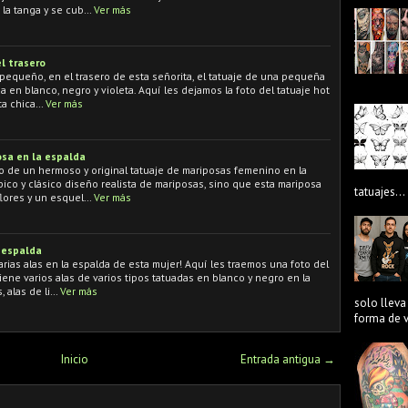
 la tanga y se cub…
Ver más
l trasero
 pequeño, en el trasero de esta señorita, el tatuaje de una pequeña
a en blanco, negro y violeta. Aquí les dejamos la foto del tatuaje hot
ta chica…
Ver más
sa en la espalda
o de un hermoso y original tatuaje de mariposas femenino en la
ípico y clásico diseño realista de mariposas, sino que esta mariposa
tatuajes...
lores y un esquel…
Ver más
a espalda
rias alas en la espalda de esta mujer! Aquí les traemos una foto del
iene varios alas de varios tipos tatuadas en blanco y negro en la
, alas de li…
Ver más
solo lleva
forma de ve
Inicio
Entrada antigua →