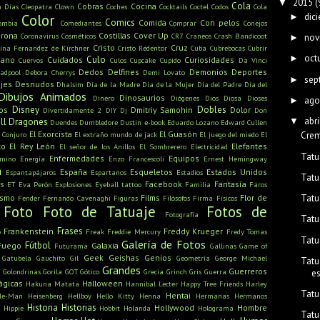
2015
(
▼
Cola
Cobras
Cocina
n Días
Cleopatra
Clown
Coches
Cocktails
Coctel
Codos
Cola
dic
Color
►
Comics
Comida
Con pelos
ombia
Comediantes
Comprar
Conejos
rona
Costillas
Cover Up
Coronavirus
Cosméticos
CR7
Craneos
Crash Bandicoot
nov
►
Cristo
Cruz
tina Fernandez de Kirchner
Cristo Redentor
Cuba
Cubrebocas
Cubrir
oct
►
Culo
mano
Cuidados
Curiosidades
Cuervos
Culos
Cupcake
Cupido
Da Vinci
Dedos
Delfines
Demonios
Deportes
adpool
Debora Cherrys
Demi Lovato
sep
►
jes
Desnudos
Dhalsim
Día de la Madre
Día de la Mujer
Día del Padre
Día del
Dibujos Animados
Dinosaurios
Dinero
Diógenes
Dios
Diosa
Dioses
ago
►
Disney
Dobles
os
Dmitriy Samohin
Dolor
Divertidamente 2
DIY
Dj
Don
abri
▼
ll
Dragones
Duendes
Dumbledore
Dustin
e-book
Eduardo Lozano
Edward Cullen
El Exorcista
El Guasón
l Conjuro
El extraño mundo de jack
El juego del miedo
El
Crem
to
El Rey León
Elefantes
El señor de los Anillos
El Sombrerero
Electricidad
Tatu
Enfermedades
Equipos
amino
Energía
Enzo Francescoli
Ernest Hemingway
a
España
Esqueletos
Estados Unidos
Espantapájaros
Espartanos
Estadios
Tatu
s
Facebook
Fantasía
ET
Eva Perón
Explosiones
Eyeball tattoo
Familia
Faros
Tatu
ismo
Films
Flor de
Fender
Fernando Cavenaghi
Figuras
Filósofos
Firma
Físicos
Foto
Foto de Tatuaje
Fotos de
Fotografía
Tatu
Frases
Frankenstein
Freddy Krueger
o
Freak
Freddie Mercury
Fredy Tomas
Tatu
Galería de Fotos
Fútbol
Fuego
Galaxia
Futurama
Gallinas
Game of
Geek
Geishas
Genios
Gatubela
Gauchito Gil
Geometría
George Michael
Tatu
Grandes
u
Guerreros
Golondrinas
Gorila
GOT
Gótico
Grecia
Grinch
Gris
Guerra
e
ágicas
Halloween
Hakuna Matata
Hannibal Lecter
Happy Tree Friends
Harley
Tat
Hentai
He-Man
Heisenberg
Hellboy
Hello Kitty
Henna
Hermanas
Hermanos
Historia
Historias
Hollywood
Hombre
Hippie
Hobbit
Holanda
Holograma
Tatu