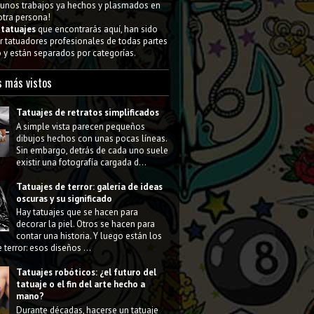
gunos trabajos ya hechos y plasmados en
 otra persona!
s
tatuajes
que encontrarás aquí, han sido
 tatuadores profesionales de todas partes
y están separados por categorías.
s más vistos
Tatuajes de retratos simplificados
A simple vista parecen pequeños
dibujos hechos con unas pocas líneas.
Sin embargo, detrás de cada uno suele
existir una fotografía cargada d...
Tatuajes de terror: galería de ideas
oscuras y su significado
Hay tatuajes que se hacen para
decorar la piel. Otros se hacen para
contar una historia. Y luego están los
 terror: esos diseños ...
Tatuajes robóticos: ¿el futuro del
tatuaje o el fin del arte hecho a
mano?
Durante décadas, hacerse un tatuaje