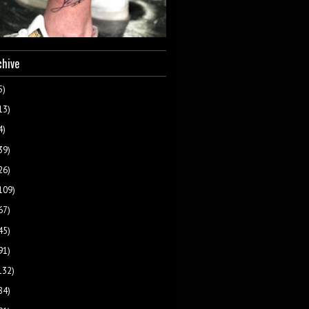
chive
5)
13)
4)
39)
26)
109)
67)
45)
91)
132)
84)