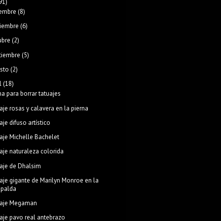
91)
iembre
(8)
iembre
(6)
ubre
(2)
tiembre
(5)
sto
(2)
l
(18)
a para borrar tatuajes
aje rosas y calavera en la pierna
aje difuso artístico
aje Michelle Bachelet
aje naturaleza colorida
aje de Dhalsim
aje gigante de Marilyn Monroe en la
spalda
uaje Megaman
aje pavo real antebrazo