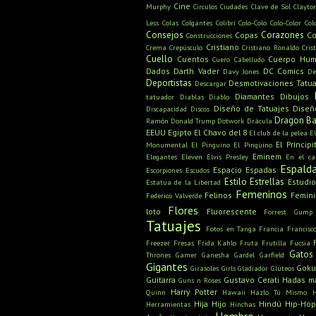
Cine
Murphy
Circulos
Ciudades
Clave de Sol
Clayto
Less
Colas
Colgantes
Colibrí
Colo-Colo
Colo-Color
Col
Consejos
Corazones
Copas
Co
Construcciones
Cristiano
Crema
Crepúsculo
Cristiano Ronaldo
Cris
Cuello
Cuentos
Cuerpo Hu
Cuero Cabelludo
Dados
Darth Vader
DC Comics
Davy Jones
De
Deportistas
Desmotivaciones Tatua
Descargar
Diamantes
Dibujos
tatuador
Diablas
Diablo
Diseño de Tatuajes
Diseñ
Discapacidad
Discos
Dragon Ba
Ramón
Donald Trump
Dotwork
Drácula
EEUU
Egipto
El Chavo del 8
El club de la pelea
E
El Principi
Monumental
El Pinguino
El Pingüino
Eminem
Elegantes
Eleven
Elvis Presley
En el c
Espald
Espacio
Espadas
Escorpiones
Escudos
Estilo
Estrellas
Estudio
Estatua de la Libertad
Femeninos
Felinos
Femin
Federico Valverde
Flores
loto
Fluorescente
Forrest Gump
Tatuajes
Fotos en Tanga
Francia
Francisc
Freezer
Fresas
Frida Kahlo
Fruta
Frutilla
Fucsia
Gatos
Thrones
Gamer
Ganesha
Gardel
Garfield
Gigantes
Gok
Girasoles
Girls
Gladiador
Glúteos
Guitarra
Gustavo Cerati
Hadas m
Guns n Roses
Harry Potter
Quinn
Hawaii
Hazlo Tú Mismo
Hija
Hijo
Hindú
Hip-Hop
Herramientas
Hinchas