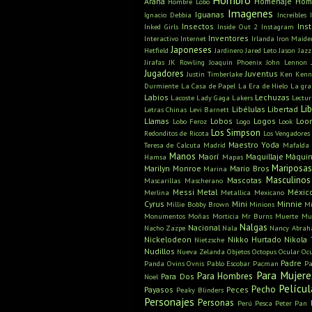
Hombro
Araña
Homenaje
Hom
Hombre Lobo
Imagenes
Iguanas
Ignacio Debbia
Increíbles
Insectos
Ins
Inked Girls
Inside Out 2
Instagram
Inventores
Interactivo
Internet
Irlanda
Iron Maide
Japoneses
Hetfield
Jardinero
Jared Leto
Jason
Jazz
Jirafas
JK Rowling
Joaquin Phoenix
John Lennon
Jugadores
Juventus
Justin Timberlake
Ken
Kenn
Durmiente
La Casa de Papel
La Era de Hielo
La gra
Labios
Lechuzas
Lacoste
Lady Gaga
Lakers
Lectu
Li
Libélulas
Libertad
Letras Chinas
Levi Barnett
Llamas
Lobos
Logos
Loo
Lobo Feroz
Logo
Look
Los Simpson
Redonditos de Ricota
Los Vengadores
Maestro Yoda
Teresa de Calcuta
Madrid
Mafalda
Manos
Maorí
Maquillaje
Máquin
Hamsa
Mapas
Mariposa
Marilyn Monroe
Mario Bros
Marina
Masculinos
Mascotas
Mascarillas
Mascherano
Messi
Metal
Méxic
Merlina
Metallica
Mexicano
Cyrus
Mini
Minnie
Millie Bobby Brown
Minions
Mi
Monumentos
Moñas
Morticia
Mr Burns
Muerte
Mu
Nalgas
Nacional
Nacho Zazpe
Nala
Nancy Abra
Nickelodeon
Nikko Hurtado
Nikola 
Nietzsche
Nudillos
Nueva Zelanda
Objetos
Octopus
Ocular
Oc
Padre
Panda
Ovins
Ovnis
Pablo Escobar
Pacman
Pa
Para Mujere
Para Hombres
Para Dos
Noel
Películ
Pecho
Payasos
Peces
Peaky Blinders
Personajes
Personas
Perú
Pesca
Peter Pan