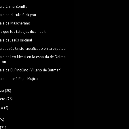
aje China Zorrilla
aje en el culo fuck you
aje de Mascherano
s que los tatuajes dicen de ti
aje de Jesús original
aje Jesús Cristo crucificado en la espalda
aje de Leo Messi en la espalda de Dalma
olón
aje de El Pingüino (Villano de Batman)
aje de José Pepe Mujica
zo
(20)
rero
(26)
ro
(4)
76)
321)