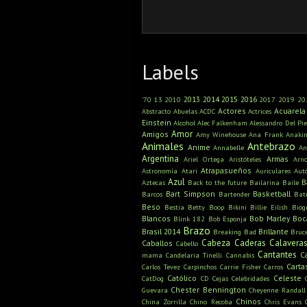
Labels
2013
2014
2015
2016
'70
13
2010
2017
2019
20
Actores
Acuarela
Abstracto
Abuelas
ACDC
Actrices
Einstein
Alcohol
Alec Falkenham
Alessandro Del Pie
Amor
Amigos
Amy Winehouse
Ana Frank
Anaki
Animales
Antebrazo
Anime
Annabelle
An
Argentina
Armas
Ariel Ortega
Aristóteles
Arn
Atrapasueños
Astronomía
Atari
Auriculares
Aut
Azul
B
Aztecas
Back to the future
Bailarina
Baile
Bart Simpson
Basketball
Barcos
Bartender
Bat
Beso
Bestia
Betty Boop
Bikini
Billie Eilish
Biog
Blancos
Bob Marley
Boc
Blink 182
Bob Esponja
Brazo
Brasil 2014
Brillante
Breaking Bad
Bruc
Cabeza
Caderas
Calavera
Caballos
Cabello
Cantantes
C
mama
Candelaria Tinelli
Cannabis
Carta
Carlos Tevez
Carpinchos
Carrie Fisher
Carros
Católico
Celeste
CatDog
CD
Cejas
Celebridades
Chester Bennington
Guevara
Cheyenne Randall
Chinos
China Zorrilla
Chino Recoba
Chris Evans