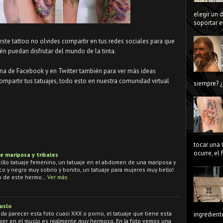
elegir un 
soportar el
 este tattoo no olvides compartir en tus redes sociales para que
n puedan disfrutar del mundo de la tinta.
ina de Facebook y en Twitter también para ver más ideas
ompartir tus tatuajes, todo esto en nuestra comunidad virtual
siempre? ¿
tocar una 
ocurre, el
e mariposa y tribales
illo tatuaje femenino, un tatuaje en el abdomen de una mariposa y
nco y negro muy sobrio y bonito, un tatuaje para mujeres muy bello!
to de este hermo…
Ver más
uslo
da parecer esta foto cuasi XXX o porno, el tatuaje que tiene esta
ingredient
ujer en el muslo es realmente muy hermoso. En la foto vemos una