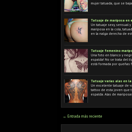
mujer tatuada, que se baja
Tatuaje de mariposa en e
Un tatuaje sexy, sensual y
mariposa en la cola, tatuad
en la nalga derecha de es
Tatuaje femenino maripo
Una foto en blanco y negr
espalda! No se trata del t
está formada por queñas f
Tatuaje varias alas en l
Un excelente tatuaje de va
tattoo de esta joven que t
espalda. Alas de mariposas
← Entrada más reciente