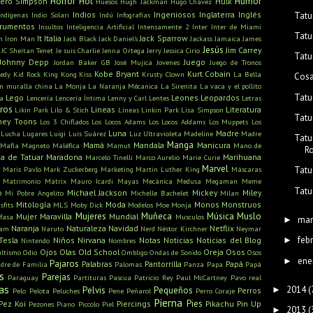
Horror
Hot
Humor
ero Simpson
Hulk
Huesos
Hugh Jackman
Hugo Chávez
Indios
Ingeniosos
Inglaterra
Inglés
Tatu
Indígenas
Indio Solari
Indú
Infografías
trumentos
Insultos
Inteligencia Artificial
Intensamente 2
Inter
Inter de Miami
Tatu
It
Italia
Jack Sparrow
n
Iron Man
Jack Black
Jack Daniel's
Jackass
Jamaica
James
Jesús
Jim Carrey
JC Sheitan Tenet
Je suis Charlie
Jenna Ortega
Jerry
Jessica Cirio
Tatu
Johnny Depp
Juego
Jordan Baker GB
José Mujica
Jovenes
Juego de Tronos
Kobe Bryant
Kurt Cobain
edy
Kid Rock
King Kong
Kiss
Krusty Clown
La Bella
Cosa
n muralla china
La Monja
La Naranja Mécanica
La Sirenita
La vaca y el pollito
Tatu
Lego
Leones
Leopardos
ra
Lencería
Lencería Íntima
Lenny y Carl
Lentes
Letras
bros
Lineas
Literatura
Likin Park
Lilo & Stich
Líneas
Linkin Park
Lisa Simpson
Tatu
ney Toons
Los 3 Chiflados
Los Locos Adams
Los Locos Addams
Los Muppets
Los
Luna
Madre
Lucha
Lugares
Luigi
Luis Suárez
Luz Ultravioleta
Madeline
Madre
Tatu
Manga
Mamá
Mandala
Manicura
Mafia
Magneto
Maléfica
Mamut
Mano de
R
a de Tatuar
Maradona
Marihuana
Marcelo Tinelli
Marco Aurelio
Marie Curie
s
Marvel
Maris Pavlo
Mark Zuckerberg
Marketing
Martin Luther King
Máscaras
Tatu
Matrimonio
Matrix
Mauro Icardi
Mayas
Mecánica
Medusa
Megaman
Meme
Tatu
o
Michael Jackson
Mickey
Miley
Mi Pobre Angelito
Michelle Bachelet
Milan
Mitología
Moda
Monos
Monstruos
sfits
MLS
Moby Dick
Modelos
Moe
Monja
Mujeres
Muñeca
Música
Muslo
Mujer Maravilla
Mundial
fasa
Musculos
mar
►
Naranja
Naturaleza
Navidad
Netflix
ham
Naruto
Nerd
Néstor Kirchner
Neymar
feb
Tesla
Niños
Nirvana
Notas
Noticias
Noticias del Blog
►
Nintendo
Nombres
Ojos
Olas
Old School
Oreja
Osos
ultismo
Odio
Ombligo
Ondas de Sonido
Osos
ene
►
Pajaros
Palabras
Pantorrilla
Papá
dre de Familia
Palomas
Panza
Papa
Papá
s
Parejas
Paraguay
Partituras
Pascua
Patricio Rey
Paul McCartney
Pavo real
as
2014
(
►
Pelvis
Pequeños
Perros
Pelo
Pelota
Peluches
Pene
Peñarol
Perro Coraje
Pierna
Pies
Pez Koi
Piercings
Pikachu
Pin Up
Pezones
Piano
Piccolo
Piel
2013
(
►