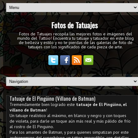
Fotos de Tatuajes
Fotos de Tatuajes recopila las mejores fotos e imágenes del
mundo del Tattoo! Encuentra tu tatuaje y tatuador en este blog
de belleza y estilo y no te pierdas de las galerías de foto de
tatuajes con los significados de cada pieza de arte.
Tatuaje de El Pingüino (Villano de Batman)
Tremendamente bien logrado este
tatuaje de El Pingüino, el
villano de Batman
!
Un tatuaje realístico al máximo, en blanco y negro y con toques
de violeta, para darle un toque aún más real y más pálido de frío
al rostro de El Pinguino.
Para los amantes de Batman, y para quienes simpatizan por este
archienemigo del superhéroe, un tattoo imperdible, con detalles