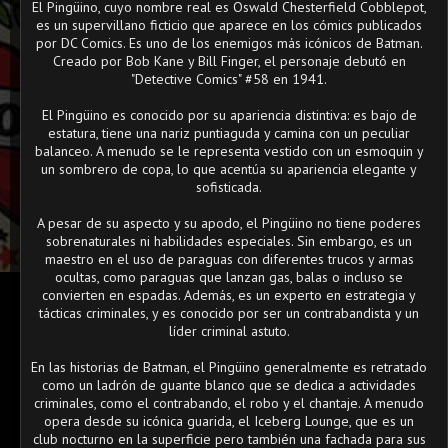
El Pingüino, cuyo nombre real es Oswald Chesterfield Cobblepot,
es un supervillano ficticio que aparece en los cómics publicados
por DC Comics. Es uno de los enemigos más icónicos de Batman.
Creado por Bob Kane y Bill Finger, el personaje debutó en
"Detective Comics" #58 en 1941.
El Pingüino es conocido por su apariencia distintiva: es bajo de
estatura, tiene una nariz puntiaguda y camina con un peculiar
balanceo. A menudo se le representa vestido con un esmoquin y
un sombrero de copa, lo que acentúa su apariencia elegante y
sofisticada.
A pesar de su aspecto y su apodo, el Pingüino no tiene poderes
sobrenaturales ni habilidades especiales. Sin embargo, es un
maestro en el uso de paraguas con diferentes trucos y armas
ocultas, como paraguas que lanzan gas, balas o incluso se
convierten en espadas. Además, es un experto en estrategia y
tácticas criminales, y es conocido por ser un contrabandista y un
líder criminal astuto.
En las historias de Batman, el Pingüino generalmente es retratado
como un ladrón de guante blanco que se dedica a actividades
criminales, como el contrabando, el robo y el chantaje. A menudo
opera desde su icónica guarida, el Iceberg Lounge, que es un
club nocturno en la superficie pero también una fachada para sus