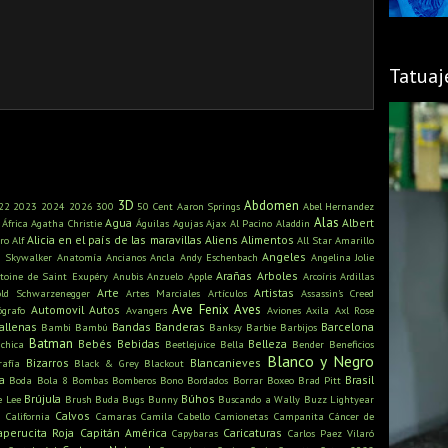
Tatuaj
3D
Abdomen
22
2023
2024
2026
300
50 Cent
Aaron Springs
Abel Hernandez
Alas
Agua
Albert
África
Agatha Christie
Águilas
Agujas
Ajax
Al Pacino
Aladdin
Alicia en el país de las maravillas
Aliens
Alimentos
ro
Alf
All Star
Amarillo
Angeles
n Skywalker
Anatomía
Ancianos
Ancla
Andy Eschenbach
Angelina Jolie
Arañas
Arboles
toine de Saint Exupéry
Anubis
Anzuelo
Apple
Arcoíris
Ardillas
Arte
Artistas
old Schwarzenegger
Artes Marciales
Artículos
Assassin's Creed
Ave Fenix
Aves
Automovil
Autos
ógrafo
Avangers
Aviones
Axila
Axl Rose
allenas
Bandas
Banderas
Barcelona
Bambi
Bambú
Banksy
Barbie
Barbijos
Batman
Bebés
Bebidas
Belleza
ichica
Beetlejuice
Bella
Bender
Beneficios
Blanco y Negro
Bizarros
Blancanieves
rafía
Black & Grey
Blackout
a
Brasil
Boda
Bola 8
Bombas
Bomberos
Bono
Bordados
Borrar
Boxeo
Brad Pitt
Brújula
Búhos
e Lee
Brush
Buda
Bugs Bunny
Buscando a Wally
Buzz Lightyear
s
Calvos
California
Camaras
Camila Cabello
Camionetas
Campanita
Cáncer de
aperucita Roja
Capitán América
Caricaturas
Capybaras
Carlos Paez Vilaró