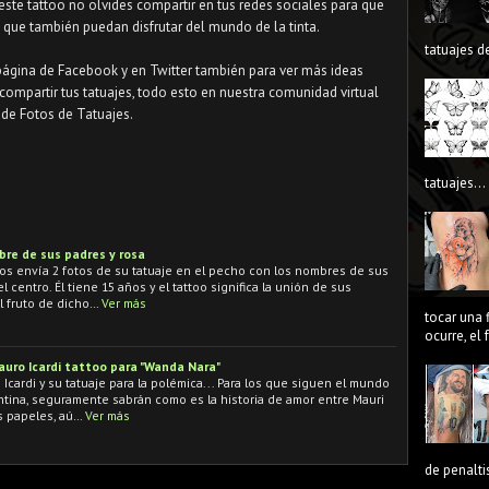
 este tattoo no olvides compartir en tus redes sociales para que
que también puedan disfrutar del mundo de la tinta.
tatuajes de
página de Facebook y en Twitter también para ver más ideas
compartir tus tatuajes, todo esto en nuestra comunidad virtual
de Fotos de Tatuajes.
tatuajes...
re de sus padres y rosa
os envía 2 fotos de su tatuaje en el pecho con los nombres de sus
 centro. Él tiene 15 años y el tattoo significa la unión de sus
el fruto de dicho…
Ver más
tocar una 
ocurre, el
uro Icardi tattoo para "Wanda Nara"
 Icardi y su tatuaje para la polémica... Para los que siguen el mundo
tina, seguramente sabrán como es la historia de amor entre Mauri
s papeles, aú…
Ver más
de penaltis