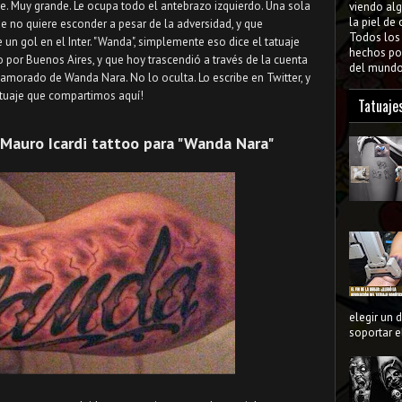
de. Muy grande. Le ocupa todo el antebrazo izquierdo. Una sola
viendo al
la piel de
ue no quiere esconder a pesar de la adversidad, y que
Todos lo
 un gol en el Inter. "Wanda", simplemente eso dice el tatuaje
hechos por
o por Buenos Aires, y que hoy trascendió a través de la cuenta
del mundo 
 enamorado de Wanda Nara. No lo oculta. Lo escribe en Twitter, y
atuaje que compartimos aquí!
Tatuaje
Mauro Icardi tattoo para "Wanda Nara"
elegir un 
soportar el