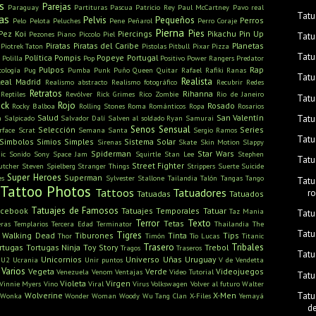
s
Parejas
Paraguay
Partituras
Pascua
Patricio Rey
Paul McCartney
Pavo real
Tatu
as
Pelvis
Pequeños
Perros
Pelo
Pelota
Peluches
Pene
Peñarol
Perro Coraje
Pierna
Pies
Pez Koi
Piercings
Pikachu
Pin Up
Pezones
Piano
Piccolo
Piel
Tatu
Piratas
Piratas del Caribe
Planetas
Piotrek Taton
Pistolas
Pitbull
Pixar
Pizza
Tatu
Política
Pompis
Popeye
Portugal
Polilla
Pop
Positivo
Power Rangers
Predator
Pulpos
Rap
cología
Pug
Pumba
Punk
Puño
Queen
Quitar
Rafael
Rafiki
Ranas
Tatu
Realista
Real Madrid
Realismo abstracto
Realismo fotográfico
Recubrir
Redes
Retratos
Rihanna
Reptiles
Revólver
Rick Grimes
Rico Zombie
Rio de Janeiro
Tatu
ck
Rojo
Rosado
Rocky Balboa
Rolling Stones
Roma
Románticos
Ropa
Rosarios
Salud
San Valentín
Tatu
n
Salpicado
Salvador Dalí
Salven al soldado Ryan
Samurai
Senos
Sensual
Selección
Series
rface
Scrat
Semana Santa
Sergio Ramos
Tatu
Simbolos
Simios
Simples
Sistema Solar
Sirenas
Skate
Skin Motion
Slappy
Spiderman
Star Wars
ic
Sonido
Sony
Space Jam
Squirtle
Stan Lee
Stephen
Tatu
Street Fighter
utcher
Steven Spielberg
Stranger Things
Strippers
Suerte
Suicide
Super Heroes
Superman
es
Sylvester Stallone
Tailandia
Talón
Tangas
Tango
Tatu
Tattoo Photos
Tattoos
Tatuadores
r
Tatuadas
Tatuados
Tatuajes de Famosos
acebook
Tatuajes Temporales
Tatuar
Taz Mania
Tatu
Terror
Texto
Tetas
ras
Templarios
Tercera Edad
Terminator
Thailandia
The
Tatu
Tigres
 Walking Dead
Tiburones
Tinta
Tips
Thor
Timón
Tío Lucas
Titanic
Trasero
Tribales
rtugas
Tortugas Ninja
Toy Story
Trebol
Tragos
Traseros
Tatu
Unicornios
Universo
Uñas
Uruguay
U2
Ucrania
Unir puntos
V de Vendetta
Varios
Vegeta
Verde
Videojuegos
Venezuela
Venom
Ventajas
Video Tutorial
Tatu
Violeta
Virgen
Vinnie Myers
Vino
Viral
Virus
Volkswagen
Volver al futuro
Walter
Tatu
Wolverine
X-Men
 Wonka
Wonder Woman
Woody
Wu Tang Clan
X-Files
Yemayá
de