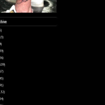
chive
5)
13)
4)
39)
26)
109)
67)
45)
91)
132)
84)