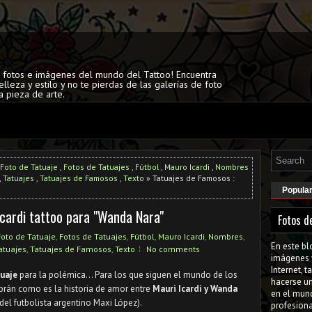
s fotos e imágenes del mundo del Tattoo! Encuentra
elleza y estilo y no te pierdas de las galerías de foto
a pieza de arte.
Foto de Tatuaje
,
Fotos de Tatuajes
,
Fútbol
,
Mauro Icardi
,
Nombres
,
Tatuajes
,
Tatuajes de Famosos
,
Texto
» Tatuajes de Famosos :
Popula
cardi tattoo para "Wanda Nara"
Fotos d
Foto de Tatuaje
,
Fotos de Tatuajes
,
Fútbol
,
Mauro Icardi
,
Nombres
,
En este bl
atuajes
,
Tatuajes de Famosos
,
Texto
No comments
imágenes 
Internet, 
tuaje
para la polémica... Para los que siguen el mundo de los
hacerse u
brán como es la historia de amor entre
Mauri Icardi y Wanda
en el mun
del futbolista argentino Maxi López).
profesiona