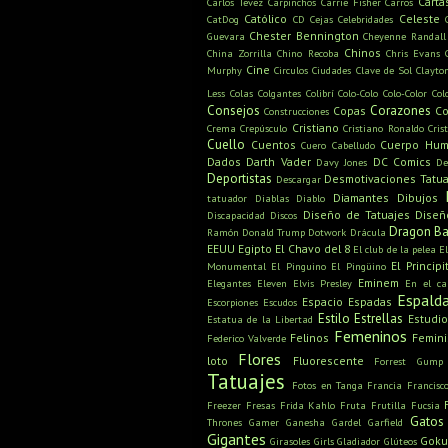
Carta
Carlos Tevez
Carpinchos
Carrie Fisher
Carros
Católico
Celeste
CatDog
CD
Cejas
Celebridades
Chester Bennington
Guevara
Cheyenne Randall
Chinos
China Zorrilla
Chino Recoba
Chris Evans
Cine
Murphy
Circulos
Ciudades
Clave de Sol
Clayto
Less
Colas
Colgantes
Colibrí
Colo-Colo
Colo-Color
Col
Consejos
Corazones
Copas
Co
Construcciones
Cristiano
Crema
Crepúsculo
Cristiano Ronaldo
Cris
Cuello
Cuentos
Cuerpo Hu
Cuero Cabelludo
Dados
Darth Vader
DC Comics
Davy Jones
De
Deportistas
Desmotivaciones Tatua
Descargar
Diamantes
Dibujos
tatuador
Diablas
Diablo
Diseño de Tatuajes
Diseñ
Discapacidad
Discos
Dragon Ba
Ramón
Donald Trump
Dotwork
Drácula
EEUU
Egipto
El Chavo del 8
El club de la pelea
E
El Principi
Monumental
El Pinguino
El Pingüino
Eminem
Elegantes
Eleven
Elvis Presley
En el c
Espald
Espacio
Espadas
Escorpiones
Escudos
Estilo
Estrellas
Estudio
Estatua de la Libertad
Femeninos
Felinos
Femin
Federico Valverde
Flores
loto
Fluorescente
Forrest Gump
Tatuajes
Fotos en Tanga
Francia
Francisc
Freezer
Fresas
Frida Kahlo
Fruta
Frutilla
Fucsia
Gatos
Thrones
Gamer
Ganesha
Gardel
Garfield
Gigantes
Gok
Girasoles
Girls
Gladiador
Glúteos