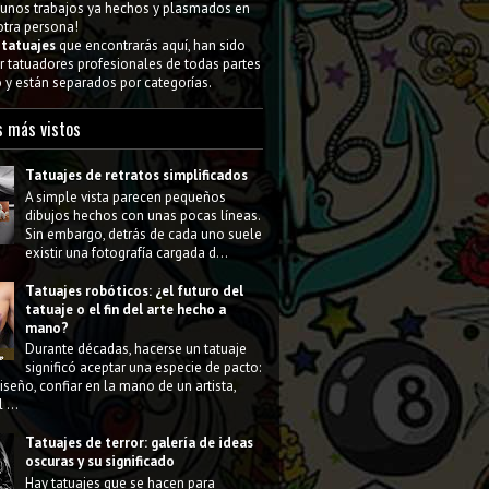
gunos trabajos ya hechos y plasmados en
 otra persona!
s
tatuajes
que encontrarás aquí, han sido
 tatuadores profesionales de todas partes
y están separados por categorías.
s más vistos
Tatuajes de retratos simplificados
A simple vista parecen pequeños
dibujos hechos con unas pocas líneas.
Sin embargo, detrás de cada uno suele
existir una fotografía cargada d...
Tatuajes robóticos: ¿el futuro del
tatuaje o el fin del arte hecho a
mano?
Durante décadas, hacerse un tatuaje
significó aceptar una especie de pacto:
diseño, confiar en la mano de un artista,
 ...
Tatuajes de terror: galería de ideas
oscuras y su significado
Hay tatuajes que se hacen para