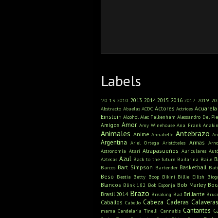
Labels
2013
2014
2015
2016
'70
13
2010
2017
2019
20
Actores
Acuarela
Abstracto
Abuelas
ACDC
Actrices
Einstein
Alcohol
Alec Falkenham
Alessandro Del Pie
Amor
Amigos
Amy Winehouse
Ana Frank
Anaki
Animales
Antebrazo
Anime
Annabelle
An
Argentina
Armas
Ariel Ortega
Aristóteles
Arn
Atrapasueños
Astronomía
Atari
Auriculares
Aut
Azul
B
Aztecas
Back to the future
Bailarina
Baile
Bart Simpson
Basketball
Barcos
Bartender
Bat
Beso
Bestia
Betty Boop
Bikini
Billie Eilish
Biog
Blancos
Bob Marley
Boc
Blink 182
Bob Esponja
Brazo
Brasil 2014
Brillante
Breaking Bad
Bruc
Cabeza
Caderas
Calavera
Caballos
Cabello
Cantantes
C
mama
Candelaria Tinelli
Cannabis