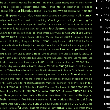
2015
(
►
ágicas
Halloween
Hakuna Matata
Hannibal Lecter
Happy Tree Friends
Harley
Hentai
He-Man
Heisenberg
Hellboy
Hello Kitty
Henna
Hermanas
Hermanos
2014
(
►
Historia
Historias
Hollywood
Hombre
Hippie
Hobbit
Holanda
Holograma
2013
(
▼
Horror
Hot
Humor
ero Simpson
Hulk
Huesos
Hugh Jackman
Hugo Chávez
dic
Indios
Ingeniosos
Inglaterra
Inglés
►
Indígenas
Indio Solari
Indú
Infografías
trumentos
Insultos
Inteligencia Artificial
Intensamente 2
Inter
Inter de Miami
nov
▼
It
Italia
Jack Sparrow
n
Iron Man
Jack Black
Jack Daniel's
Jackass
Jamaica
James
Tatu
Jesús
Jim Carrey
JC Sheitan Tenet
Je suis Charlie
Jenna Ortega
Jerry
Jessica Cirio
Johnny Depp
Juego
Jordan Baker GB
José Mujica
Jovenes
Juego de Tronos
Tatu
Kobe Bryant
Kurt Cobain
edy
Kid Rock
King Kong
Kiss
Krusty Clown
La Bella
n muralla china
La Monja
La Naranja Mécanica
La Sirenita
La vaca y el pollito
Tatu
Lego
Leones
Leopardos
ra
Lencería
Lencería Íntima
Lenny y Carl
Lentes
Letras
bros
Lineas
Literatura
Tatu
Likin Park
Lilo & Stich
Líneas
Linkin Park
Lisa Simpson
ney Toons
Los 3 Chiflados
Los Locos Adams
Los Locos Addams
Los Muppets
Los
Tatu
Luna
Madre
Lucha
Lugares
Luigi
Luis Suárez
Luz Ultravioleta
Madeline
Madre
Manga
Mamá
Mandala
Manicura
Mafia
Magneto
Maléfica
Mamut
Mano de
Tatu
a de Tatuar
Maradona
Marihuana
Marcelo Tinelli
Marco Aurelio
Marie Curie
s
Marvel
Maris Pavlo
Mark Zuckerberg
Marketing
Martin Luther King
Máscaras
Tatu
Matrimonio
Matrix
Mauro Icardi
Mayas
Mecánica
Medusa
Megaman
Meme
Tatu
o
Michael Jackson
Mickey
Miley
Mi Pobre Angelito
Michelle Bachelet
Milan
Mitología
Moda
Monos
Monstruos
sfits
MLS
Moby Dick
Modelos
Moe
Monja
Tatu
Mujeres
Muñeca
Música
Muslo
Mujer Maravilla
Mundial
fasa
Musculos
Naranja
Naturaleza
Navidad
Netflix
ham
Naruto
Nerd
Néstor Kirchner
Neymar
Tatu
Tesla
Niños
Nirvana
Notas
Noticias
Noticias del Blog
Nintendo
Nombres
Ojos
Olas
Old School
Oreja
Osos
ultismo
Odio
Ombligo
Ondas de Sonido
Osos
Tatu
Pajaros
Palabras
Pantorrilla
Papá
dre de Familia
Palomas
Panza
Papa
Papá
"W