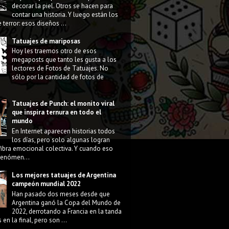
decorar la piel. Otros se hacen para
contar una historia. Y luego están los
 terror: esos diseños ...
Tatuajes de mariposas
Hoy les traemos otro de esos
megaposts que tanto les gusta a los
lectores de Fotos de Tatuajes. No
sólo por la cantidad de fotos de
Tatuajes de Punch: el monito viral
que inspira ternura en todo el
mundo
En Internet aparecen historias todos
los días, pero solo algunas logran
fibra emocional colectiva. Y cuando eso
 fenómen...
Los mejores tatuajes de Argentina
campeón mundial 2022
Han pasado dos meses desde que
Argentina ganó la Copa del Mundo de
2022, derrotando a Francia en la tanda
 en la final, pero son ...