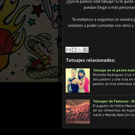
¿Qué te pareció este tatuaje? Si te gustó
puedan llegar a más personas 
Te invitamos a seguirnos en nuestra 
similares y poder comentar con otros y 
Tatuajes relacionados:
Tatuaje en el pecho nomb
Michelle Rodriguez Cruz n
dos padres y una rosa en el
padres, la rosa simboliza 
Tatuajes de Famosos : Ma
El jugador de fútbol Mauro
de los chimentos de Argen
Icardi y Wanda Nara (en lo