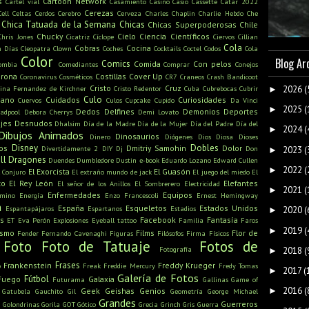
s
Cartoon Network
Cartel víal
Casamiento
Casino
Casio
Cassette
Catar 2022
Cerezas
Cell
Celtas
Cerdos
Cerebro
Cerveza
Charles Chaplin
Charlie Hebdo
Che
Chica Tatuada de la Semana
Chicas
Chicas Superpoderosas
Chile
Chucky
Cielo
Ciencia
Científicos
Chris Jones
Cicatriz
Cíclope
Ciervos
Cillian
Cola
Cobras
Cocina
n Días
Cleopatra
Clown
Coches
Cocktails
Coctel
Codos
Cola
Color
Blog Ar
Comics
Comida
Con pelos
ombia
Comediantes
Comprar
Conejos
rona
Costillas
Cover Up
Coronavirus
Cosméticos
CR7
Craneos
Crash Bandicoot
Cristo
Cruz
2026
(
tina Fernandez de Kirchner
Cristo Redentor
Cuba
Cubrebocas
Cubrir
►
Culo
mano
Cuidados
Curiosidades
Cuervos
Culos
Cupcake
Cupido
Da Vinci
2025
(
►
Dedos
Delfines
Demonios
Deportes
adpool
Debora Cherrys
Demi Lovato
jes
Desnudos
Dhalsim
Día de la Madre
Día de la Mujer
Día del Padre
Día del
2024
(
►
Dibujos Animados
Dinosaurios
Dinero
Diógenes
Dios
Diosa
Dioses
Disney
Dobles
os
Dmitriy Samohin
Dolor
Divertidamente 2
DIY
Dj
Don
2023
(
►
ll
Dragones
Duendes
Dumbledore
Dustin
e-book
Eduardo Lozano
Edward Cullen
2022
(
►
El Exorcista
El Guasón
l Conjuro
El extraño mundo de jack
El juego del miedo
El
to
El Rey León
Elefantes
El señor de los Anillos
El Sombrerero
Electricidad
2021
(
►
Enfermedades
Equipos
amino
Energía
Enzo Francescoli
Ernest Hemingway
a
España
Esqueletos
Estados Unidos
Espantapájaros
Espartanos
Estadios
2020
(
►
s
Facebook
Fantasía
ET
Eva Perón
Explosiones
Eyeball tattoo
Familia
Faros
2019
(
►
ismo
Films
Flor de
Fender
Fernando Cavenaghi
Figuras
Filósofos
Firma
Físicos
Foto
Foto de Tatuaje
Fotos de
Fotografía
2018
(
►
Frases
Frankenstein
Freddy Krueger
o
Freak
Freddie Mercury
Fredy Tomas
2017
(
►
Galería de Fotos
Fútbol
Fuego
Galaxia
Futurama
Gallinas
Game of
2016
(
Geek
Geishas
Genios
►
Gatubela
Gauchito Gil
Geometría
George Michael
Grandes
u
Guerreros
Golondrinas
Gorila
GOT
Gótico
Grecia
Grinch
Gris
Guerra