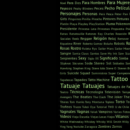
Para Mujere
Para Hombres
Para Dos
Noel
Películ
Pecho
Payasos
Peces
Peaky Blinders
Personajes
Personas
Perú
Pesca
Peter Pan
Girls
Pintores
Pinturas
Pinguinos
Pinilla
Pinocho
Pluma
Pokemon
Platón
Playa
Playboy
PlayStation
Presidente
Princesa Leia
Princesas
Propuesta
Psi
Ratas
Ratatouille
Ratones
Ray Charles
Reacción
Religión
Reggae
Reloj
Sociales
Reels
Remover
Ro
River
Robots
Riquelme
Roberto Gomez Bolaño
Rosas
Rostro
Ruleta
Ryu
Sailor Mars
Sailor Moo
Sangre
Santa Claus
Santos
Save My Ink
Saw
Sca
Sexy
Significado
Serpientes
Simba
Siglo XX
Soda Stereo
Sol
Slipknot
Sócrates
Soldados
Son
Hawking
Stephen King
Steve Jobs
Steve O
Steven B
Suicide Squad
Girls
Suministros
Super Campeon
Tattoo
Tapados
Tatto Machine
Tapabocas
Tatuaje
Tatuajes
Tatuajes de F
Técnicas
Tecnología
Televisión
Teatro
Tempe
The Beatles
The Joker
The
Avengers
The Clash
Torso
To
Títeres
Tom Hanks
Tony Montana
Topless
Trofeos
Trucos
Tukoi Oya
Tutorial
TWD
U de Chile
Vaginales
Vaginas
Vampiros
Valak
Varias Fotos
Videos
Villanos
Vieja Escuela
Viejas Locas
Viejos
White
Wednesday
Whiskey
Whisky
Will Smith
Willy
Zombies
Zorros
Ying Yang
Youtube
Zaragoza