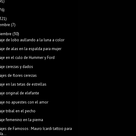
91)
76)
321)
iembre
(7)
iembre
(30)
aje de lobo aullando a la luna a color
aje de alas en la espalda para mujer
aje en el culo de Hummer y Ford
aje cerezas y dados
ajes de flores cerezas
aje en las tetas de estrellas
aje original de elefante
aje no apuestes con el amor
aje tribal en el pecho
aje femenino en la pierna
ajes de Famosos : Mauro Icardi tattoo para
a...