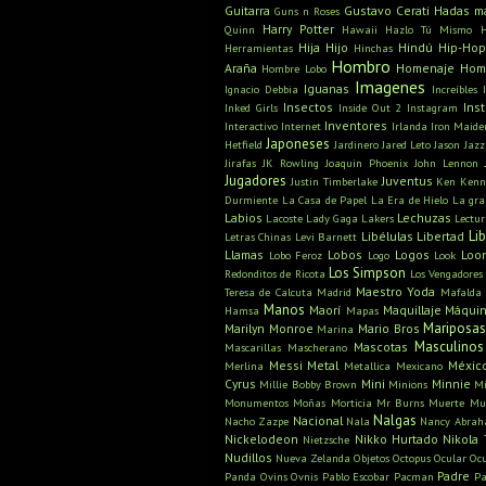
Guitarra
Gustavo Cerati
Hadas m
Guns n Roses
Harry Potter
Quinn
Hawaii
Hazlo Tú Mismo
Hija
Hijo
Hindú
Hip-Hop
Herramientas
Hinchas
Hombro
Araña
Homenaje
Hom
Hombre Lobo
Imagenes
Iguanas
Ignacio Debbia
Increíbles
Insectos
Ins
Inked Girls
Inside Out 2
Instagram
Inventores
Interactivo
Internet
Irlanda
Iron Maide
Japoneses
Hetfield
Jardinero
Jared Leto
Jason
Jazz
Jirafas
JK Rowling
Joaquin Phoenix
John Lennon
Jugadores
Juventus
Justin Timberlake
Ken
Kenn
Durmiente
La Casa de Papel
La Era de Hielo
La gra
Labios
Lechuzas
Lacoste
Lady Gaga
Lakers
Lectu
Li
Libélulas
Libertad
Letras Chinas
Levi Barnett
Llamas
Lobos
Logos
Loo
Lobo Feroz
Logo
Look
Los Simpson
Redonditos de Ricota
Los Vengadores
Maestro Yoda
Teresa de Calcuta
Madrid
Mafalda
Manos
Maorí
Maquillaje
Máquin
Hamsa
Mapas
Mariposa
Marilyn Monroe
Mario Bros
Marina
Masculinos
Mascotas
Mascarillas
Mascherano
Messi
Metal
Méxic
Merlina
Metallica
Mexicano
Cyrus
Mini
Minnie
Millie Bobby Brown
Minions
Mi
Monumentos
Moñas
Morticia
Mr Burns
Muerte
Mu
Nalgas
Nacional
Nacho Zazpe
Nala
Nancy Abra
Nickelodeon
Nikko Hurtado
Nikola 
Nietzsche
Nudillos
Nueva Zelanda
Objetos
Octopus
Ocular
Oc
Padre
Panda
Ovins
Ovnis
Pablo Escobar
Pacman
Pa