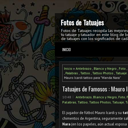
Fotos de Tatuajes
Fotos de Tatuajes recopila las mejore
tu tatuaje y tatuador en este blog de b
de tatuajes con los significados de cad
INICIO
Inicio
»
Antebrazo
,
Blanco y Negro
,
Foto
,
,
Palabras
,
Tattoo
,
Tattoo Photos
,
Tatuaje
Mauro Icardi tattoo para "Wanda Nara"
Tatuajes de Famosos : Mauro I
10:48
Antebrazo
,
Blanco y Negro
,
Foto
,
Palabras
,
Tattoo
,
Tattoo Photos
,
Tatuaje
,
T
El jugador de fútbol Mauro Icardi y su
ta
chimentos de Argentina, seguramente sa
Nara
(en los papeles, aún actual esposa 