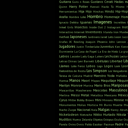
Guitarra
Gustavo Cerati
Hadas m
Guns n Roses
Harry Potter
Quinn
Hawaii
Hazlo Tú Mismo
Hija
Hijo
Hindú
Hip-Hop
Herramientas
Hinchas
Hombro
Araña
Homenaje
Hom
Hombre Lobo
Imagenes
Iguanas
Ignacio Debbia
Increíbles
Insectos
Ins
Inked Girls
Inside Out 2
Instagram
Inventores
Interactivo
Internet
Irlanda
Iron Maide
Japoneses
Hetfield
Jardinero
Jared Leto
Jason
Jazz
Jirafas
JK Rowling
Joaquin Phoenix
John Lennon
Jugadores
Juventus
Justin Timberlake
Ken
Kenn
Durmiente
La Casa de Papel
La Era de Hielo
La gra
Labios
Lechuzas
Lacoste
Lady Gaga
Lakers
Lectu
Li
Libélulas
Libertad
Letras Chinas
Levi Barnett
Llamas
Lobos
Logos
Loo
Lobo Feroz
Logo
Look
Los Simpson
Redonditos de Ricota
Los Vengadores
Maestro Yoda
Teresa de Calcuta
Madrid
Mafalda
Manos
Maorí
Maquillaje
Máquin
Hamsa
Mapas
Mariposa
Marilyn Monroe
Mario Bros
Marina
Masculinos
Mascotas
Mascarillas
Mascherano
Messi
Metal
Méxic
Merlina
Metallica
Mexicano
Cyrus
Mini
Minnie
Millie Bobby Brown
Minions
Mi
Monumentos
Moñas
Morticia
Mr Burns
Muerte
Mu
Nalgas
Nacional
Nacho Zazpe
Nala
Nancy Abra
Nickelodeon
Nikko Hurtado
Nikola 
Nietzsche
Nudillos
Nueva Zelanda
Objetos
Octopus
Ocular
Oc
Padre
Panda
Ovins
Ovnis
Pablo Escobar
Pacman
Pa