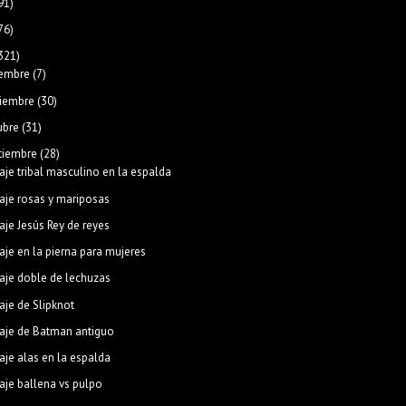
91)
76)
321)
iembre
(7)
iembre
(30)
ubre
(31)
tiembre
(28)
aje tribal masculino en la espalda
aje rosas y mariposas
aje Jesús Rey de reyes
aje en la pierna para mujeres
aje doble de lechuzas
aje de Slipknot
aje de Batman antiguo
aje alas en la espalda
aje ballena vs pulpo