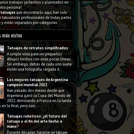
gunos trabajos ya hechos y plasmados en
 otra persona!
s
tatuajes
que encontrarás aquí, han sido
 tatuadores profesionales de todas partes
y están separados por categorías.
s más vistos
Tatuajes de retratos simplificados
A simple vista parecen pequeños
dibujos hechos con unas pocas líneas.
Sin embargo, detrás de cada uno suele
existir una fotografía cargada d...
Los mejores tatuajes de Argentina
campeón mundial 2022
Han pasado dos meses desde que
Argentina ganó la Copa del Mundo de
2022, derrotando a Francia en la tanda
 en la final, pero son ...
Tatuajes robóticos: ¿el futuro del
tatuaje o el fin del arte hecho a
mano?
Durante décadas, hacerse un tatuaje