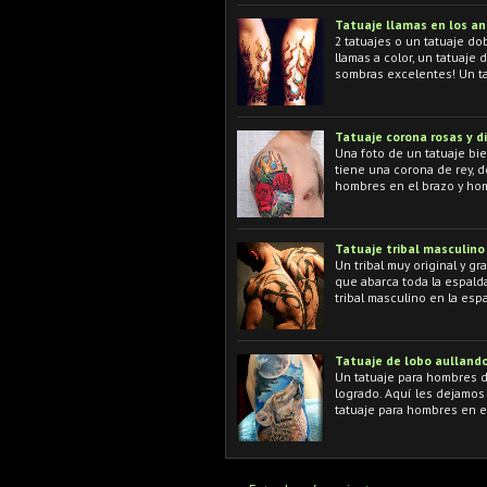
Tatuaje llamas en los a
2 tatuajes o un tatuaje do
llamas a color, un tatuaje
sombras excelentes! Un t
Tatuaje corona rosas y 
Una foto de un tatuaje bie
tiene una corona de rey, d
hombres en el brazo y ho
Tatuaje tribal masculino
Un tribal muy original y g
que abarca toda la espald
tribal masculino en la esp
Tatuaje de lobo aullando 
Un tatuaje para hombres de
logrado. Aquí les dejamos l
tatuaje para hombres en e