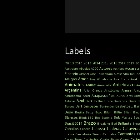
Labels
2013
2014
2015
2016
'70
13
2010
2017
2019
20
Actores
Acuarela
Abstracto
Abuelas
ACDC
Actrices
Einstein
Alcohol
Alec Falkenham
Alessandro Del Pie
Amor
Amigos
Amy Winehouse
Ana Frank
Anaki
Animales
Antebrazo
Anime
Annabelle
An
Argentina
Armas
Ariel Ortega
Aristóteles
Arn
Atrapasueños
Astronomía
Atari
Auriculares
Aut
Azul
B
Aztecas
Back to the future
Bailarina
Baile
Bart Simpson
Basketball
Barcos
Bartender
Bat
Beso
Bestia
Betty Boop
Bikini
Billie Eilish
Biog
Blancos
Bob Marley
Boc
Blink 182
Bob Esponja
Brazo
Brasil 2014
Brillante
Breaking Bad
Bruc
Cabeza
Caderas
Calavera
Caballos
Cabello
Cantantes
C
mama
Candelaria Tinelli
Cannabis
Carta
Carlos Tevez
Carpinchos
Carrie Fisher
Carros