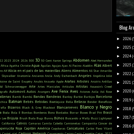
Blog Ar
2026
(
►
2025
(
►
2024
(
►
3D
Abdomen
22
2023
2024
2026
300
50 Cent
Aaron Springs
Abel Hernandez
2023
(
►
Alas
Agua
Albert
África
Agatha Christie
Águilas
Agujas
Ajax
Al Pacino
Aladdin
Alicia en el país de las maravillas
Aliens
Alimentos
ro
Alf
All Star
Amarillo
2022
(
►
Angeles
n Skywalker
Anatomía
Ancianos
Ancla
Andy Eschenbach
Angelina Jolie
Arañas
Arboles
toine de Saint Exupéry
Anubis
Anzuelo
Apple
Arcoíris
Ardillas
2021
(
►
Arte
Artistas
old Schwarzenegger
Artes Marciales
Artículos
Assassin's Creed
2020
(
Ave Fenix
Aves
►
Automovil
Autos
ógrafo
Avangers
Aviones
Axila
Axl Rose
allenas
Bandas
Banderas
Barcelona
Bambi
Bambú
Banksy
Barbie
Barbijos
2019
(
►
Batman
Bebés
Bebidas
Belleza
ichica
Beetlejuice
Bella
Bender
Beneficios
Blanco y Negro
Bizarros
Blancanieves
rafía
Black & Grey
Blackout
2018
(
►
a
Brasil
Boda
Bola 8
Bombas
Bomberos
Bono
Bordados
Borrar
Boxeo
Brad Pitt
2017
(
►
Brújula
Búhos
e Lee
Brush
Buda
Bugs Bunny
Buscando a Wally
Buzz Lightyear
s
Calvos
California
Camaras
Camila Cabello
Camionetas
Campanita
Cáncer de
2016
(
►
aperucita Roja
Capitán América
Caricaturas
Capybaras
Carlos Paez Vilaró
s
Cartoon Network
Cartel víal
Casamiento
Casino
Casio
Cassette
Catar 2022