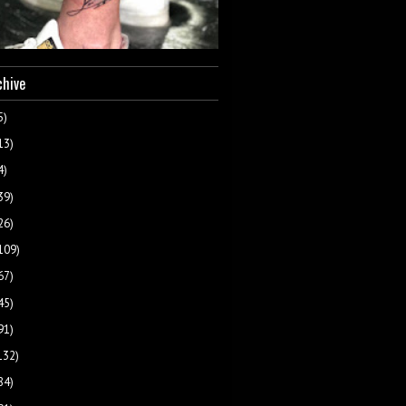
chive
5)
13)
4)
39)
26)
109)
67)
45)
91)
132)
84)