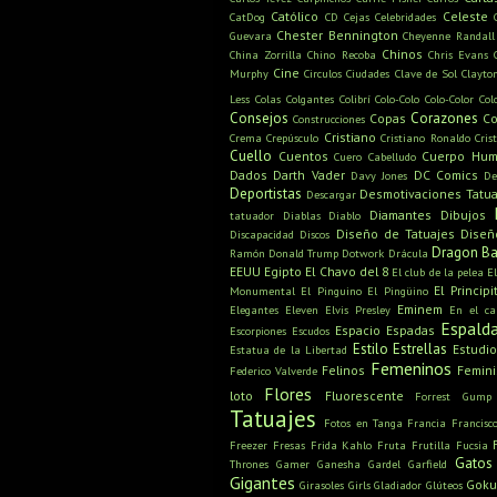
Católico
Celeste
CatDog
CD
Cejas
Celebridades
Chester Bennington
Guevara
Cheyenne Randall
Chinos
China Zorrilla
Chino Recoba
Chris Evans
Cine
Murphy
Circulos
Ciudades
Clave de Sol
Clayto
Less
Colas
Colgantes
Colibrí
Colo-Colo
Colo-Color
Col
Consejos
Corazones
Copas
Co
Construcciones
Cristiano
Crema
Crepúsculo
Cristiano Ronaldo
Cris
Cuello
Cuentos
Cuerpo Hu
Cuero Cabelludo
Dados
Darth Vader
DC Comics
Davy Jones
De
Deportistas
Desmotivaciones Tatua
Descargar
Diamantes
Dibujos
tatuador
Diablas
Diablo
Diseño de Tatuajes
Diseñ
Discapacidad
Discos
Dragon Ba
Ramón
Donald Trump
Dotwork
Drácula
EEUU
Egipto
El Chavo del 8
El club de la pelea
E
El Principi
Monumental
El Pinguino
El Pingüino
Eminem
Elegantes
Eleven
Elvis Presley
En el c
Espald
Espacio
Espadas
Escorpiones
Escudos
Estilo
Estrellas
Estudio
Estatua de la Libertad
Femeninos
Felinos
Femin
Federico Valverde
Flores
loto
Fluorescente
Forrest Gump
Tatuajes
Fotos en Tanga
Francia
Francisc
Freezer
Fresas
Frida Kahlo
Fruta
Frutilla
Fucsia
Gatos
Thrones
Gamer
Ganesha
Gardel
Garfield
Gigantes
Gok
Girasoles
Girls
Gladiador
Glúteos