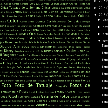
2015
(
►
Cerezas
Cell
Celtas
Cerdos
Cerebro
Cerveza
Charles Chaplin
Charlie Hebdo
Che
Chica Tatuada de la Semana
Chicas
2014
(
Chicas Superpoderosas
Chile
►
Chucky
Cielo
Ciencia
Científicos
Chris Jones
Cicatriz
Cíclope
Ciervos
Cillian
2013
(
▼
Cola
Cobras
Cocina
n Días
Cleopatra
Clown
Coches
Cocktails
Coctel
Codos
Cola
Color
dic
►
Comics
Comida
Con pelos
ombia
Comediantes
Comprar
Conejos
rona
Costillas
Cover Up
Coronavirus
Cosméticos
CR7
Craneos
Crash Bandicoot
nov
►
Cristo
Cruz
tina Fernandez de Kirchner
Cristo Redentor
Cuba
Cubrebocas
Cubrir
oct
Culo
►
mano
Cuidados
Curiosidades
Cuervos
Culos
Cupcake
Cupido
Da Vinci
Dedos
Delfines
Demonios
Deportes
adpool
Debora Cherrys
Demi Lovato
sep
▼
jes
Desnudos
Dhalsim
Día de la Madre
Día de la Mujer
Día del Padre
Día del
Tatu
Dibujos Animados
Dinosaurios
Dinero
Diógenes
Dios
Diosa
Dioses
Disney
Dobles
os
Dmitriy Samohin
Dolor
Divertidamente 2
DIY
Dj
Don
Tatu
ll
Dragones
Duendes
Dumbledore
Dustin
e-book
Eduardo Lozano
Edward Cullen
El Exorcista
El Guasón
l Conjuro
El extraño mundo de jack
El juego del miedo
El
Tatu
to
El Rey León
Elefantes
El señor de los Anillos
El Sombrerero
Electricidad
Tatu
Enfermedades
Equipos
amino
Energía
Enzo Francescoli
Ernest Hemingway
a
España
Esqueletos
Estados Unidos
Espantapájaros
Espartanos
Estadios
Tatu
s
Facebook
Fantasía
ET
Eva Perón
Explosiones
Eyeball tattoo
Familia
Faros
ismo
Films
Flor de
Fender
Fernando Cavenaghi
Figuras
Filósofos
Firma
Físicos
Tatu
Foto
Foto de Tatuaje
Fotos de
Fotografía
Tatu
Frases
Frankenstein
Freddy Krueger
o
Freak
Freddie Mercury
Fredy Tomas
Tatu
Galería de Fotos
Fútbol
Fuego
Galaxia
Futurama
Gallinas
Game of
Geek
Geishas
Genios
Gatubela
Gauchito Gil
Geometría
George Michael
Tatu
Grandes
u
Guerreros
Golondrinas
Gorila
GOT
Gótico
Grecia
Grinch
Gris
Guerra