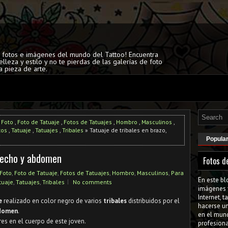
s fotos e imágenes del mundo del Tattoo! Encuentra
elleza y estilo y no te pierdas de las galerías de foto
a pieza de arte.
,
Foto
,
Foto de Tatuaje
,
Fotos de Tatuajes
,
Hombro
,
Masculinos
,
tos
,
Tatuaje
,
Tatuajes
,
Tribales
» Tatuaje de tribales en brazo,
Popula
 pecho y abdomen
Fotos d
Foto
,
Foto de Tatuaje
,
Fotos de Tatuajes
,
Hombro
,
Masculinos
,
Para
En este bl
tuaje
,
Tatuajes
,
Tribales
No comments
imágenes 
Internet, 
je
realizado en color negro de varios
tribales
distribuidos por el
hacerse u
bdomen
.
en el mun
s en el cuerpo de este joven.
profesiona