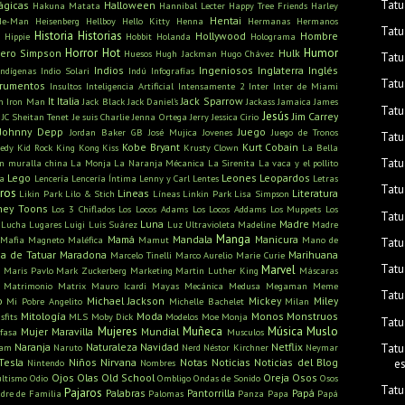
Tatu
ágicas
Halloween
Hakuna Matata
Hannibal Lecter
Happy Tree Friends
Harley
Hentai
He-Man
Heisenberg
Hellboy
Hello Kitty
Henna
Hermanas
Hermanos
Tatu
Historia
Historias
Hollywood
Hombre
Hippie
Hobbit
Holanda
Holograma
Horror
Hot
Humor
ero Simpson
Hulk
Huesos
Hugh Jackman
Hugo Chávez
Tatu
Indios
Ingeniosos
Inglaterra
Inglés
Indígenas
Indio Solari
Indú
Infografías
Tatu
trumentos
Insultos
Inteligencia Artificial
Intensamente 2
Inter
Inter de Miami
It
Italia
Jack Sparrow
n
Iron Man
Jack Black
Jack Daniel's
Jackass
Jamaica
James
Tatu
Jesús
Jim Carrey
JC Sheitan Tenet
Je suis Charlie
Jenna Ortega
Jerry
Jessica Cirio
Johnny Depp
Juego
Jordan Baker GB
José Mujica
Jovenes
Juego de Tronos
Tatu
Kobe Bryant
Kurt Cobain
edy
Kid Rock
King Kong
Kiss
Krusty Clown
La Bella
Tatu
n muralla china
La Monja
La Naranja Mécanica
La Sirenita
La vaca y el pollito
Lego
Leones
Leopardos
ra
Lencería
Lencería Íntima
Lenny y Carl
Lentes
Letras
Tatu
bros
Lineas
Literatura
Likin Park
Lilo & Stich
Líneas
Linkin Park
Lisa Simpson
ney Toons
Los 3 Chiflados
Los Locos Adams
Los Locos Addams
Los Muppets
Los
Tatu
Luna
Madre
Lucha
Lugares
Luigi
Luis Suárez
Luz Ultravioleta
Madeline
Madre
Manga
Mamá
Mandala
Manicura
Mafia
Magneto
Maléfica
Mamut
Mano de
Tatu
a de Tatuar
Maradona
Marihuana
Marcelo Tinelli
Marco Aurelio
Marie Curie
Tatu
s
Marvel
Maris Pavlo
Mark Zuckerberg
Marketing
Martin Luther King
Máscaras
Matrimonio
Matrix
Mauro Icardi
Mayas
Mecánica
Medusa
Megaman
Meme
Tatu
o
Michael Jackson
Mickey
Miley
Mi Pobre Angelito
Michelle Bachelet
Milan
Mitología
Moda
Monos
Monstruos
sfits
MLS
Moby Dick
Modelos
Moe
Monja
Tatu
Mujeres
Muñeca
Música
Muslo
Mujer Maravilla
Mundial
fasa
Musculos
Naranja
Naturaleza
Navidad
Netflix
Tatu
ham
Naruto
Nerd
Néstor Kirchner
Neymar
Tesla
Niños
Nirvana
Notas
Noticias
Noticias del Blog
e
Nintendo
Nombres
Ojos
Olas
Old School
Oreja
Osos
ultismo
Odio
Ombligo
Ondas de Sonido
Osos
Tatu
Pajaros
Palabras
Pantorrilla
Papá
dre de Familia
Palomas
Panza
Papa
Papá