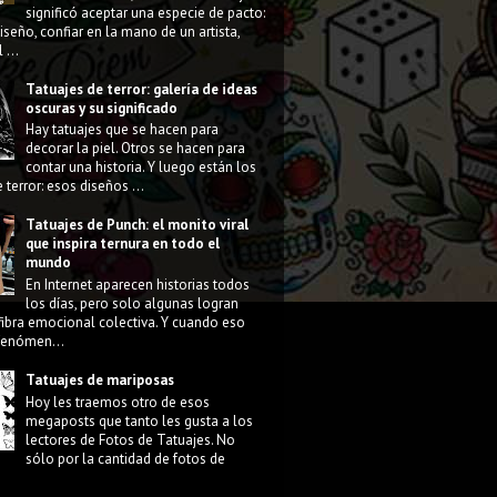
significó aceptar una especie de pacto:
diseño, confiar en la mano de un artista,
 ...
Tatuajes de terror: galería de ideas
oscuras y su significado
Hay tatuajes que se hacen para
decorar la piel. Otros se hacen para
contar una historia. Y luego están los
 terror: esos diseños ...
Tatuajes de Punch: el monito viral
que inspira ternura en todo el
mundo
En Internet aparecen historias todos
los días, pero solo algunas logran
fibra emocional colectiva. Y cuando eso
 fenómen...
Tatuajes de mariposas
Hoy les traemos otro de esos
megaposts que tanto les gusta a los
lectores de Fotos de Tatuajes. No
sólo por la cantidad de fotos de