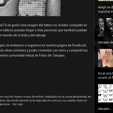
elegir un 
soportar el
bal? Si te gustó esta imagen del tattoo no olvides compartir en
stos tattoos puedan llegar a más personas que también puedan
el mundo de la tinta y del tatuaje.
tatuajes de
uajes, te invitamos a seguirnos en nuestra página de Facebook,
más ideas similares y poder comentar con otros y compartir tus
uestra comunidad virtual de Fotos de Tatuajes.
tocar una 
ocurre, el
on mucho humor y muy divertido, realizado en la zona abdominal, en
l pene, haciendo alusión a la eyaculación precoz y a cuanto dura en
elacione…
Ver más
tatuajes...