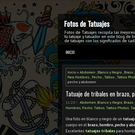
Fotos de Tatuajes
Fotos de Tatuajes recopila las mejore
tu tatuaje y tatuador en este blog de b
de tatuajes con los significados de cad
INICIO
Inicio
»
Abdomen
,
Blanco y Negro
,
Brazo
Para Hombres
,
Pecho
,
Tattoo
,
Tattoo Pho
pecho y abdomen
Tatuaje de tribales en brazo,
11:20
Abdomen
,
Blanco y Negro
,
Brazo
,
Hombres
,
Pecho
,
Tattoo
,
Tattoo Photos
,
Ta
Una foto en blanco y negro de un
tatua
cuerpo en el
brazo, hombro, pecho y a
Excelentes
tatuajes tribales
para hombre