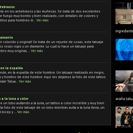
ntebrazos
ble en los antebrazos y las muñecas. Se trata de dos excelentes
 de fuego muy bonito y bien realizado, con detalles de colores y
attoo para hombres m…
Ver más
ingredient
diamante
n colorido y original! Se trata de un rejunte de cosas, este tatuaje
os rosas rojas y un diamante. Lo cual lo hace un tatuaje para
mbro muy original,…
Ver más
 en la espalda
rande, en la espalda de este hombre. Un tatuaje realizado en negro,
a y hombro de este hombre. Aquí les dejamos la foto de este tattoo
alda! Tatua…
Ver más
a la luna a color
araña tatu
 un lobo aullando a la luna, un tattoo a color increíble y muy bien
a foto de este tatuaje de un lobo mientras aulla a la luna llena, un
l bicep y …
Ver más