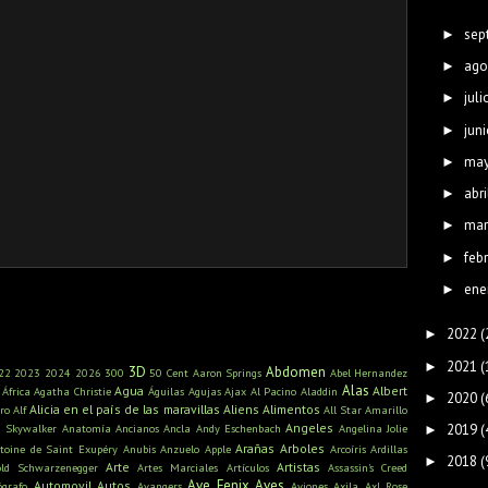
sep
►
ago
►
juli
►
juni
►
ma
►
abri
►
mar
►
feb
►
ene
►
2022
(
►
2021
(
►
3D
Abdomen
22
2023
2024
2026
300
50 Cent
Aaron Springs
Abel Hernandez
Alas
Agua
Albert
África
Agatha Christie
Águilas
Agujas
Ajax
Al Pacino
Aladdin
2020
(
►
Alicia en el país de las maravillas
Aliens
Alimentos
ro
Alf
All Star
Amarillo
Angeles
2019
(
n Skywalker
Anatomía
Ancianos
Ancla
Andy Eschenbach
Angelina Jolie
►
Arañas
Arboles
toine de Saint Exupéry
Anubis
Anzuelo
Apple
Arcoíris
Ardillas
2018
(
►
Arte
Artistas
old Schwarzenegger
Artes Marciales
Artículos
Assassin's Creed
Ave Fenix
Aves
Automovil
Autos
ógrafo
Avangers
Aviones
Axila
Axl Rose