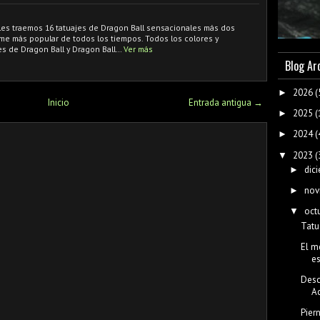
 les traemos 16 tatuajes de Dragon Ball sensacionales más dos
ime más popular de todos los tiempos. Todos los colores y
s de Dragon Ball y Dragon Ball…
Ver más
Blog Ar
2026
(
►
Inicio
Entrada antigua →
2025
(
►
2024
(
►
2023
(
▼
dic
►
nov
►
oct
▼
Tatu
El m
e
Desc
Ac
Pier