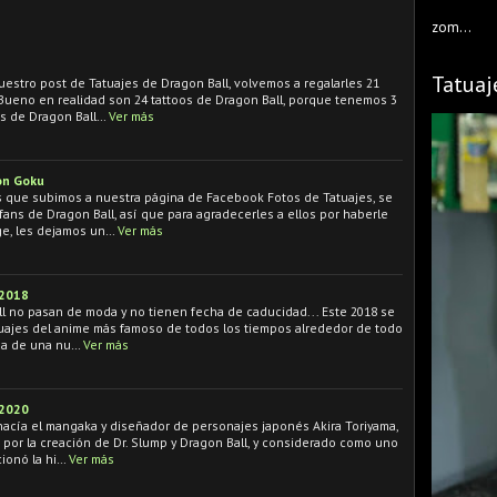
zom...
Tatuaj
uestro post de Tatuajes de Dragon Ball, volvemos a regalarles 21
. Bueno en realidad son 24 tattoos de Dragon Ball, porque tenemos 3
os de Dragon Ball…
Ver más
on Goku
s que subimos a nuestra página de Facebook Fotos de Tatuajes, se
ans de Dragon Ball, así que para agradecerles a ellos por haberle
ge, les dejamos un…
Ver más
 2018
ll no pasan de moda y no tienen fecha de caducidad... Este 2018 se
tuajes del anime más famoso de todos los tiempos alrededor de todo
ada de una nu…
Ver más
 2020
, nacía el mangaka y diseñador de personajes japonés Akira Toriyama,
or la creación de Dr. Slump y Dragon Ball, y considerado como uno
cionó la hi…
Ver más