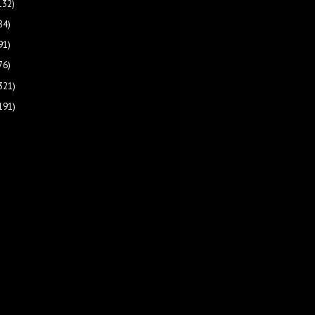
132)
84)
91)
76)
321)
191)