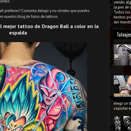
cuerpo.
viendo al
la piel de
all prefieres? Comenta debajo y no olvides que puedes
Todos lo
n nuestro blog de fotos de tattoos.
hechos por
del mundo 
El
mejor tattoo de Dragon Ball a color en la
espalda
Tatuaje
elegir un 
soportar el