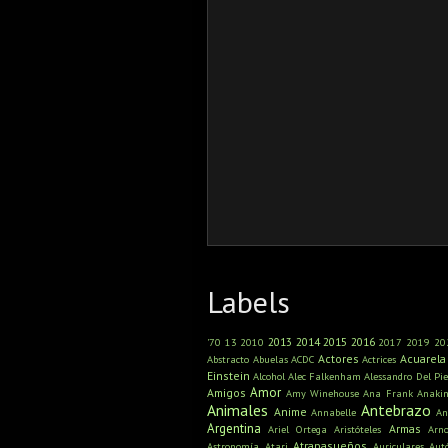
Labels
2013
2014
2015
2016
'70
13
2010
2017
2019
20
Actores
Acuarela
Abstracto
Abuelas
ACDC
Actrices
Einstein
Alcohol
Alec Falkenham
Alessandro Del Pie
Amor
Amigos
Amy Winehouse
Ana Frank
Anaki
Animales
Antebrazo
Anime
Annabelle
An
Argentina
Armas
Ariel Ortega
Aristóteles
Arn
Atrapasueños
Astronomía
Atari
Auriculares
Aut