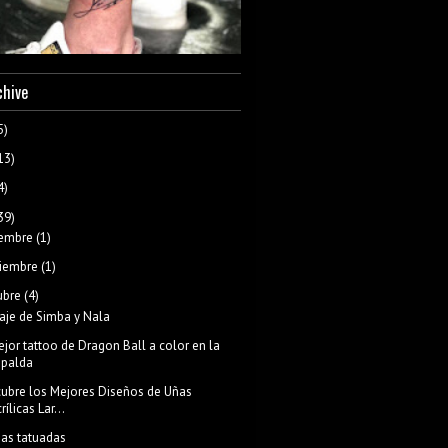
chive
5)
13)
4)
39)
iembre
(1)
iembre
(1)
ubre
(4)
aje de Simba y Nala
ejor tattoo de Dragon Ball a color en la
spalda
ubre los Mejores Diseños de Uñas
rílicas Lar...
nas tatuadas