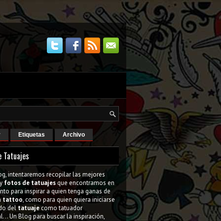
r
Etiquetas
Archivo
e Tatuajes
og, intentaremos recopilar las mejores
y
fotos de tatuajes
que encontramos en
tanto para inspirar a quien tenga ganas de
n
tattoo
, como para quien quiera iniciarse
do del
tatuaje
como tatuador
l... Un Blog para buscar la inspiración,