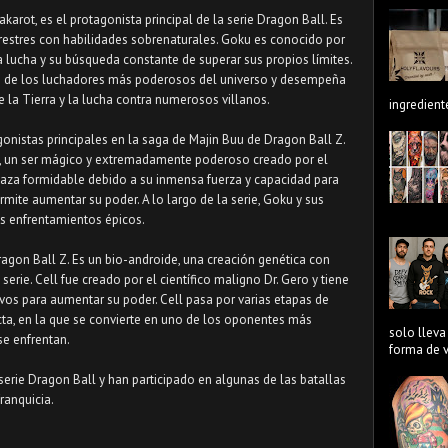
rot, es el protagonista principal de la serie Dragon Ball. Es
rrestres con habilidades sobrenaturales. Goku es conocido por
 lucha y su búsqueda constante de superar sus propios límites.
 uno de los luchadores más poderosos del universo y desempeña
 la Tierra y la lucha contra numerosos villanos.
ingredient
onistas principales en la saga de Majin Buu de Dragon Ball Z.
, un ser mágico y extremadamente poderoso creado por el
aza formidable debido a su inmensa fuerza y capacidad para
rmite aumentar su poder. A lo largo de la serie, Goku y sus
s enfrentamientos épicos.
ragon Ball Z. Es un bio-androide, una creación genética con
 serie. Cell fue creado por el científico maligno Dr. Gero y tiene
ivos para aumentar su poder. Cell pasa por varias etapas de
cta, en la que se convierte en uno de los oponentes más
solo lleva
se enfrentan.
forma de ve
serie Dragon Ball y han participado en algunas de las batallas
anquicia.