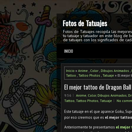
Fotos de Tatuajes
Fotos de Tatuajes recopila las mejore
tu tatuaje y tatuador en este blog de b
de tatuajes con los significados de cad
INICIO
Inicio
»
Anime
,
Color
,
Dibujos Animados
,
Tattoo
,
Tattoo Photos
,
Tatuaje
» El mejor 
El mejor tattoo de Dragon Ball
9:56
Anime
,
Color
,
Dibujos Animados
,
Dr
Tattoo
,
Tattoo Photos
,
Tatuaje
No comm
Este tatuaje en el que aparece Goku, Sup
por eso creemos que es
el mejor tattoo
Anteriormente te presentamos
el mejor 