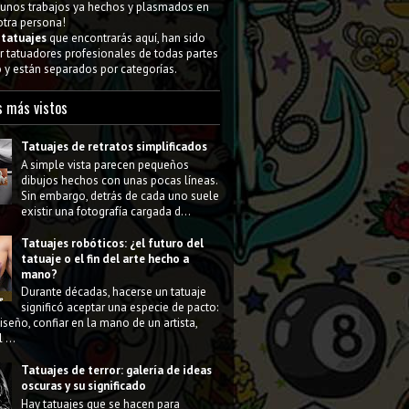
gunos trabajos ya hechos y plasmados en
 otra persona!
s
tatuajes
que encontrarás aquí, han sido
 tatuadores profesionales de todas partes
y están separados por categorías.
s más vistos
Tatuajes de retratos simplificados
A simple vista parecen pequeños
dibujos hechos con unas pocas líneas.
Sin embargo, detrás de cada uno suele
existir una fotografía cargada d...
Tatuajes robóticos: ¿el futuro del
tatuaje o el fin del arte hecho a
mano?
Durante décadas, hacerse un tatuaje
significó aceptar una especie de pacto:
diseño, confiar en la mano de un artista,
 ...
Tatuajes de terror: galería de ideas
oscuras y su significado
Hay tatuajes que se hacen para