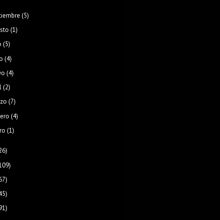
tiembre
(5)
sto
(1)
o
(5)
o
(4)
yo
(4)
l
(2)
zo
(7)
rero
(4)
ro
(1)
26)
109)
67)
45)
91)