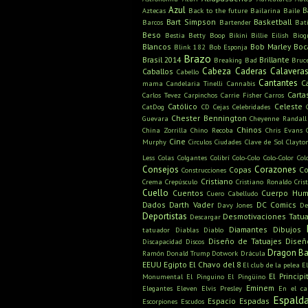
Azul
B
Aztecas
Back to the future
Bailarina
Baile
Bart Simpson
Basketball
Barcos
Bartender
Bat
Beso
Bestia
Betty Boop
Bikini
Billie Eilish
Biog
Blancos
Bob Marley
Boc
Blink 182
Bob Esponja
Brazo
Brasil 2014
Brillante
Breaking Bad
Bruc
Cabeza
Caderas
Calavera
Caballos
Cabello
Cantantes
C
mama
Candelaria Tinelli
Cannabis
Carta
Carlos Tevez
Carpinchos
Carrie Fisher
Carros
Católico
Celeste
CatDog
CD
Cejas
Celebridades
Chester Bennington
Guevara
Cheyenne Randall
Chinos
China Zorrilla
Chino Recoba
Chris Evans
Cine
Murphy
Circulos
Ciudades
Clave de Sol
Clayto
Less
Colas
Colgantes
Colibrí
Colo-Colo
Colo-Color
Col
Consejos
Corazones
Copas
Co
Construcciones
Cristiano
Crema
Crepúsculo
Cristiano Ronaldo
Cris
Cuello
Cuentos
Cuerpo Hu
Cuero Cabelludo
Dados
Darth Vader
DC Comics
Davy Jones
De
Deportistas
Desmotivaciones Tatua
Descargar
Diamantes
Dibujos
tatuador
Diablas
Diablo
Diseño de Tatuajes
Diseñ
Discapacidad
Discos
Dragon Ba
Ramón
Donald Trump
Dotwork
Drácula
EEUU
Egipto
El Chavo del 8
El club de la pelea
E
El Principi
Monumental
El Pinguino
El Pingüino
Eminem
Elegantes
Eleven
Elvis Presley
En el c
Espald
Espacio
Espadas
Escorpiones
Escudos