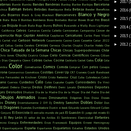
2017
(
►
allenas
Bandas
Banderas
Barcelona
Bambi
Bambú
Banksy
Barbie
Barbijos
Batman
Bebés
Bebidas
Belleza
ichica
Beetlejuice
Bella
Bender
Beneficios
2016
(
►
Blanco y Negro
Bizarros
Blancanieves
rafía
Black & Grey
Blackout
2015
(
►
a
Brasil
Boda
Bola 8
Bombas
Bomberos
Bono
Bordados
Borrar
Boxeo
Brad Pitt
Brújula
Búhos
e Lee
Brush
Buda
Bugs Bunny
Buscando a Wally
Buzz Lightyear
2014
(
►
s
Calvos
California
Camaras
Camila Cabello
Camionetas
Campanita
Cáncer de
aperucita Roja
Capitán América
Caricaturas
2013
(
Capybaras
Carlos Paez Vilaró
►
s
Cartoon Network
Cartel víal
Casamiento
Casino
Casio
Cassette
Catar 2022
2012
(
►
Cerezas
Cell
Celtas
Cerdos
Cerebro
Cerveza
Charles Chaplin
Charlie Hebdo
Che
Chica Tatuada de la Semana
Chicas
Chicas Superpoderosas
Chile
Chucky
Cielo
Ciencia
Científicos
Chris Jones
Cicatriz
Cíclope
Ciervos
Cillian
Cola
Cobras
Cocina
n Días
Cleopatra
Clown
Coches
Cocktails
Coctel
Codos
Cola
Color
Comics
Comida
Con pelos
ombia
Comediantes
Comprar
Conejos
rona
Costillas
Cover Up
Coronavirus
Cosméticos
CR7
Craneos
Crash Bandicoot
Cristo
Cruz
tina Fernandez de Kirchner
Cristo Redentor
Cuba
Cubrebocas
Cubrir
Culo
mano
Cuidados
Curiosidades
Cuervos
Culos
Cupcake
Cupido
Da Vinci
Dedos
Delfines
Demonios
Deportes
adpool
Debora Cherrys
Demi Lovato
jes
Desnudos
Dhalsim
Día de la Madre
Día de la Mujer
Día del Padre
Día del
Dibujos Animados
Dinosaurios
Dinero
Diógenes
Dios
Diosa
Dioses
Disney
Dobles
os
Dmitriy Samohin
Dolor
Divertidamente 2
DIY
Dj
Don
ll
Dragones
Duendes
Dumbledore
Dustin
e-book
Eduardo Lozano
Edward Cullen
El Exorcista
El Guasón
l Conjuro
El extraño mundo de jack
El juego del miedo
El
to
El Rey León
Elefantes
El señor de los Anillos
El Sombrerero
Electricidad
Enfermedades
Equipos
amino
Energía
Enzo Francescoli
Ernest Hemingway
a
España
Esqueletos
Estados Unidos
Espantapájaros
Espartanos
Estadios