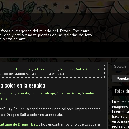
s fotos e imágenes del mundo del Tattoo! Encuentra
elleza y estilo y no te pierdas de las galerías de foto
a pieza de arte.
Dragon Ball
,
Espalda
,
Foto de Tatuaje
,
Gigantes
,
Goku
,
Grandes
,
tattoo de Dragon Ball a color en la espalda
Popula
 a color en la espalda
Fotos d
agon Ball
,
Espalda
,
Foto de Tatuaje
,
Gigantes
,
Goku
,
Grandes
,
ents
En este bl
imágenes 
er Buu y Cell en la espalda tiene unos colores impresionantes,
Internet, 
 de Dragon Ball a color en la espalda.
hacerse u
en el mun
tatuaje de Dragon Ball
y hoy encontramos uno que lo supera,
profesiona