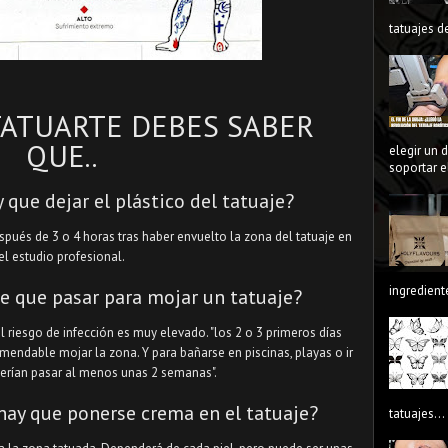
tatuajes de
TATUARTE DEBES SABER
QUE..
elegir un 
soportar el
que dejar el plástico del tatuaje?
espués de 3 o 4 horas tras haber envuelto la zona del tatuaje en
el estudio profesional.
ingredient
e que pasar para mojar un tatuaje?
el riesgo de infección es muy elevado. "los 2 o 3 primeros días
mendable mojar la zona. Y para bañarse en piscinas, playas o ir
erían pasar al menos unas 2 semanas".
hay que ponerse crema en el tatuaje?
tatuajes...