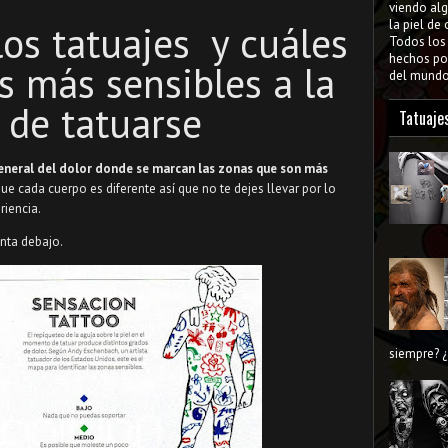
viendo al
la piel de
los tatuajes y cuáles
Todos lo
hechos por
s más sensibles a la
del mundo 
 de tatuarse
Tatuaje
general del dolor donde se marcan las zonas que son más
e cada cuerpo es diferente así que no te dejes llevar por lo
riencia.
nta debajo.
siempre? ¿