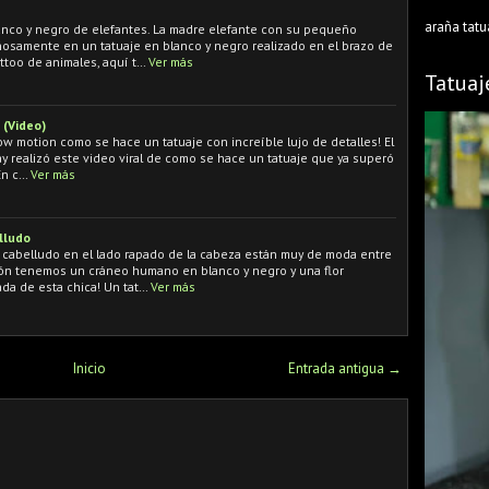
araña tatu
anco y negro de elefantes. La madre elefante con su pequeño
ñosamente en un tatuaje en blanco y negro realizado en el brazo de
ttoo de animales, aquí t…
Ver más
Tatuaj
 (Video)
w motion como se hace un tatuaje con increíble lujo de detalles! El
y realizó este video viral de como se hace un tatuaje que ya superó
En c…
Ver más
lludo
o cabelludo en el lado rapado de la cabeza están muy de moda entre
ión tenemos un cráneo humano en blanco y negro y una flor
ada de esta chica! Un tat…
Ver más
Inicio
Entrada antigua →