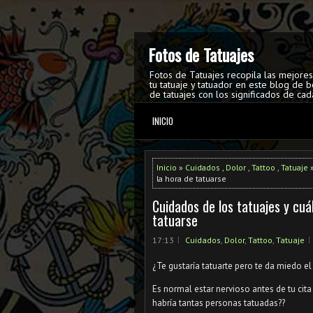
Fotos de Tatuajes
Fotos de Tatuajes recopila las mejore
tu tatuaje y tatuador en este blog de b
de tatuajes con los significados de cad
INICIO
Inicio
»
Cuidados
,
Dolor
,
Tattoo
,
Tatuaje
»
la hora de tatuarse
Cuidados de los tatuajes y cuá
tatuarse
17:13
Cuidados
,
Dolor
,
Tattoo
,
Tatuaje
¿Te gustaría tatuarte pero te da miedo el
Es normal estar nervioso antes de tu cit
habría tantas personas tatuadas??