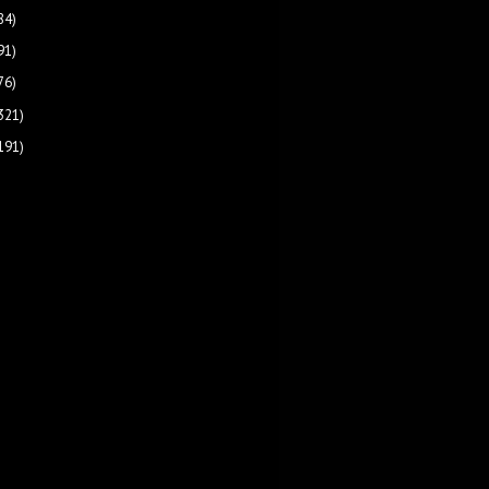
84)
91)
76)
321)
191)