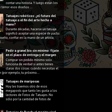
contar una historia. Y luego están los
 terror: esos diseños ...
Tatuajes robóticos: ¿el futuro del
tatuaje o el fin del arte hecho a
mano?
Durante décadas, hacerse un tatuaje
significó aceptar una especie de pacto:
diseño, confiar en la mano de un artista,
 ...
Pedir a granel bio sin mínimo: fíjate
en el plazo de entrega y el margen
Comprar sin pedido mínimo solo
funciona de verdad si antes tienes
claras dos cosas: cuándo necesitas el
e (por ejemplo, tu próximo...
Tatuajes de mariposas
Hoy les traemos otro de esos
megaposts que tanto les gusta a los
lectores de Fotos de Tatuajes. No
sólo por la cantidad de fotos de