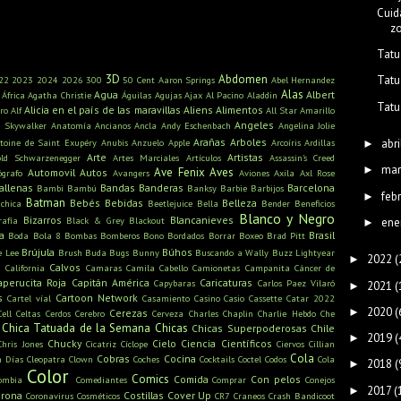
Cuid
z
Tatu
3D
Abdomen
Tatu
22
2023
2024
2026
300
50 Cent
Aaron Springs
Abel Hernandez
Alas
Agua
Albert
África
Agatha Christie
Águilas
Agujas
Ajax
Al Pacino
Aladdin
Tatu
Alicia en el país de las maravillas
Aliens
Alimentos
ro
Alf
All Star
Amarillo
Angeles
n Skywalker
Anatomía
Ancianos
Ancla
Andy Eschenbach
Angelina Jolie
Arañas
Arboles
toine de Saint Exupéry
Anubis
Anzuelo
Apple
Arcoíris
Ardillas
abri
►
Arte
Artistas
old Schwarzenegger
Artes Marciales
Artículos
Assassin's Creed
mar
►
Ave Fenix
Aves
Automovil
Autos
ógrafo
Avangers
Aviones
Axila
Axl Rose
allenas
Bandas
Banderas
Barcelona
Bambi
Bambú
Banksy
Barbie
Barbijos
feb
►
Batman
Bebés
Bebidas
Belleza
ichica
Beetlejuice
Bella
Bender
Beneficios
Blanco y Negro
Bizarros
Blancanieves
rafía
Black & Grey
Blackout
ene
►
a
Brasil
Boda
Bola 8
Bombas
Bomberos
Bono
Bordados
Borrar
Boxeo
Brad Pitt
Brújula
Búhos
e Lee
Brush
Buda
Bugs Bunny
Buscando a Wally
Buzz Lightyear
2022
(
►
s
Calvos
California
Camaras
Camila Cabello
Camionetas
Campanita
Cáncer de
aperucita Roja
Capitán América
Caricaturas
Capybaras
Carlos Paez Vilaró
2021
(
►
s
Cartoon Network
Cartel víal
Casamiento
Casino
Casio
Cassette
Catar 2022
2020
(
►
Cerezas
Cell
Celtas
Cerdos
Cerebro
Cerveza
Charles Chaplin
Charlie Hebdo
Che
Chica Tatuada de la Semana
Chicas
Chicas Superpoderosas
Chile
2019
(
►
Chucky
Cielo
Ciencia
Científicos
Chris Jones
Cicatriz
Cíclope
Ciervos
Cillian
Cola
Cobras
Cocina
n Días
Cleopatra
Clown
Coches
Cocktails
Coctel
Codos
Cola
2018
(
►
Color
Comics
Comida
Con pelos
ombia
Comediantes
Comprar
Conejos
2017
(
►
rona
Costillas
Cover Up
Coronavirus
Cosméticos
CR7
Craneos
Crash Bandicoot