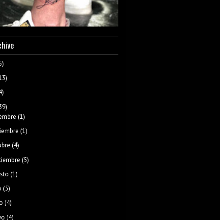
chive
5)
13)
4)
39)
iembre
(1)
iembre
(1)
ubre
(4)
tiembre
(5)
sto
(1)
o
(5)
o
(4)
yo
(4)