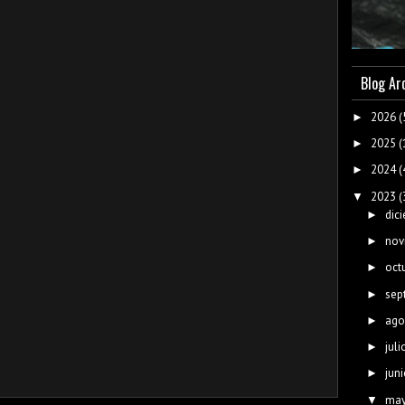
Blog Ar
2026
(
►
2025
(
►
2024
(
►
2023
(
▼
dic
►
nov
►
oct
►
sep
►
ago
►
juli
►
juni
►
ma
▼