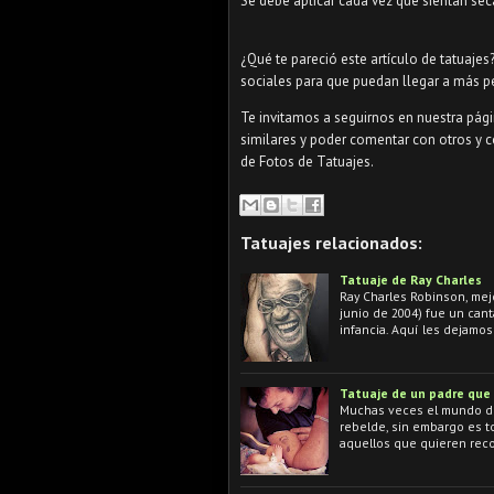
Se debe aplicar cada vez que sientan sec
¿Qué te pareció este artículo de tatuajes
sociales para que puedan llegar a más p
Te invitamos a seguirnos en nuestra pág
similares y poder comentar con otros y c
de Fotos de Tatuajes.
Tatuajes relacionados:
Tatuaje de Ray Charles
Ray Charles Robinson, mej
junio de 2004) fue un cant
infancia. Aquí les dejamo
Tatuaje de un padre que 
Muchas veces el mundo del
rebelde, sin embargo es to
aquellos que quieren reco