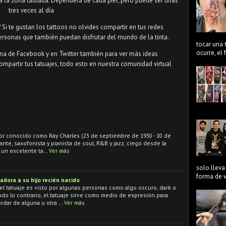
a la zona tatuada. Dependerá de cada piel, pero puede ser unas
tres veces al día
? Si te gustan los tattoos no olvides compartir en tus redes
ersonas que también puedan disfrutar del mundo de la tinta.
tocar una 
ocurre, el
ina de Facebook y en Twitter también para ver más ideas
ompartir tus tatuajes, todo esto en nuestra comunidad virtual
or conocido como Ray Charles (23 de septiembre de 1930 - 10 de
ante, saxofonista y pianista de soul, R&B y jazz, ciego desde la
s un excelente ta…
Ver más
solo lleva
forma de ve
adora a su hijo recién nacido
 tatuaje es visto por algunas personas como algo oscuro, dark o
do lo contrario, el tatuaje sirve como medio de expresión para
rdar de alguna u otra …
Ver más