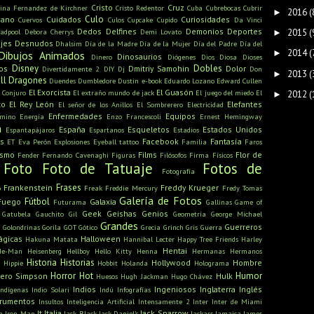
Cristo
Cruz
tina Fernandez de Kirchner
Cristo Redentor
Cuba
Cubrebocas
Cubrir
2016
(
►
Culo
mano
Cuidados
Curiosidades
Cuervos
Culos
Cupcake
Cupido
Da Vinci
Dedos
Delfines
Demonios
Deportes
adpool
Debora Cherrys
Demi Lovato
2015
(
►
jes
Desnudos
Dhalsim
Día de la Madre
Día de la Mujer
Día del Padre
Día del
2014
(
►
Dibujos Animados
Dinosaurios
Dinero
Diógenes
Dios
Diosa
Dioses
Disney
Dobles
os
Dmitriy Samohin
Dolor
Divertidamente 2
DIY
Dj
Don
2013
(
►
ll
Dragones
Duendes
Dumbledore
Dustin
e-book
Eduardo Lozano
Edward Cullen
El Exorcista
El Guasón
l Conjuro
El extraño mundo de jack
El juego del miedo
El
2012
(
►
to
El Rey León
Elefantes
El señor de los Anillos
El Sombrerero
Electricidad
Enfermedades
Equipos
amino
Energía
Enzo Francescoli
Ernest Hemingway
a
España
Esqueletos
Estados Unidos
Espantapájaros
Espartanos
Estadios
s
Facebook
Fantasía
ET
Eva Perón
Explosiones
Eyeball tattoo
Familia
Faros
ismo
Films
Flor de
Fender
Fernando Cavenaghi
Figuras
Filósofos
Firma
Físicos
Foto
Foto de Tatuaje
Fotos de
Fotografía
Frases
Frankenstein
Freddy Krueger
o
Freak
Freddie Mercury
Fredy Tomas
Galería de Fotos
Fútbol
Fuego
Galaxia
Futurama
Gallinas
Game of
Geek
Geishas
Genios
Gatubela
Gauchito Gil
Geometría
George Michael
Grandes
u
Guerreros
Golondrinas
Gorila
GOT
Gótico
Grecia
Grinch
Gris
Guerra
ágicas
Halloween
Hakuna Matata
Hannibal Lecter
Happy Tree Friends
Harley
Hentai
He-Man
Heisenberg
Hellboy
Hello Kitty
Henna
Hermanas
Hermanos
Historia
Historias
Hollywood
Hombre
Hippie
Hobbit
Holanda
Holograma
Horror
Hot
Humor
ero Simpson
Hulk
Huesos
Hugh Jackman
Hugo Chávez
Indios
Ingeniosos
Inglaterra
Inglés
Indígenas
Indio Solari
Indú
Infografías
trumentos
Insultos
Inteligencia Artificial
Intensamente 2
Inter
Inter de Miami
It
Italia
Jack Sparrow
n
Iron Man
Jack Black
Jack Daniel's
Jackass
Jamaica
James