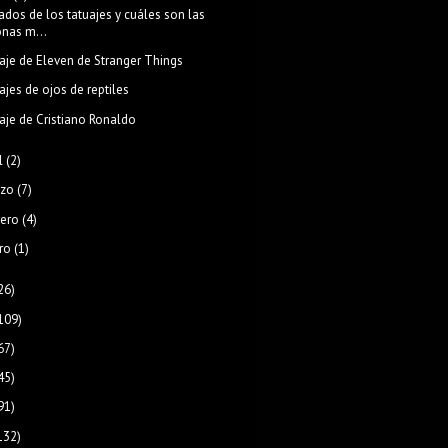
ados de los tatuajes y cuáles son las
onas m...
aje de Eleven de Stranger Things
ajes de ojos de reptiles
aje de Cristiano Ronaldo
l
(2)
zo
(7)
rero
(4)
ro
(1)
26)
109)
67)
45)
91)
132)