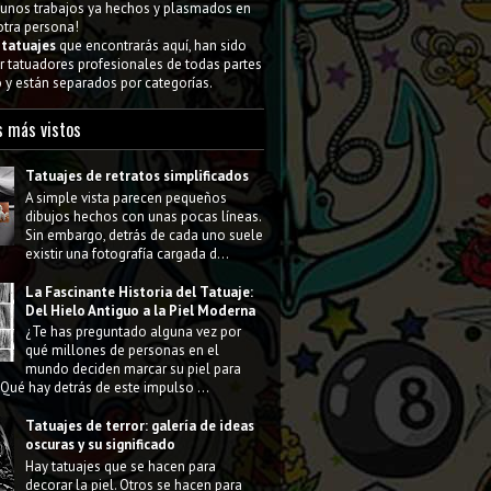
gunos trabajos ya hechos y plasmados en
 otra persona!
s
tatuajes
que encontrarás aquí, han sido
 tatuadores profesionales de todas partes
y están separados por categorías.
s más vistos
Tatuajes de retratos simplificados
A simple vista parecen pequeños
dibujos hechos con unas pocas líneas.
Sin embargo, detrás de cada uno suele
existir una fotografía cargada d...
La Fascinante Historia del Tatuaje:
Del Hielo Antiguo a la Piel Moderna
¿Te has preguntado alguna vez por
qué millones de personas en el
mundo deciden marcar su piel para
Qué hay detrás de este impulso ...
Tatuajes de terror: galería de ideas
oscuras y su significado
Hay tatuajes que se hacen para
decorar la piel. Otros se hacen para