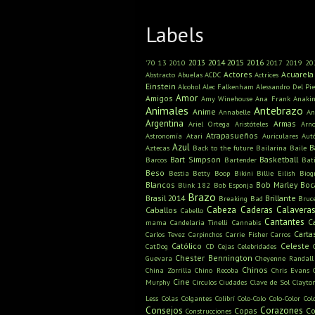
Labels
2013
2014
2015
2016
'70
13
2010
2017
2019
20
Actores
Acuarela
Abstracto
Abuelas
ACDC
Actrices
Einstein
Alcohol
Alec Falkenham
Alessandro Del Pie
Amor
Amigos
Amy Winehouse
Ana Frank
Anaki
Animales
Antebrazo
Anime
Annabelle
An
Argentina
Armas
Ariel Ortega
Aristóteles
Arn
Atrapasueños
Astronomía
Atari
Auriculares
Aut
Azul
B
Aztecas
Back to the future
Bailarina
Baile
Bart Simpson
Basketball
Barcos
Bartender
Bat
Beso
Bestia
Betty Boop
Bikini
Billie Eilish
Biog
Blancos
Bob Marley
Boc
Blink 182
Bob Esponja
Brazo
Brasil 2014
Brillante
Breaking Bad
Bruc
Cabeza
Caderas
Calavera
Caballos
Cabello
Cantantes
C
mama
Candelaria Tinelli
Cannabis
Carta
Carlos Tevez
Carpinchos
Carrie Fisher
Carros
Católico
Celeste
CatDog
CD
Cejas
Celebridades
Chester Bennington
Guevara
Cheyenne Randall
Chinos
China Zorrilla
Chino Recoba
Chris Evans
Cine
Murphy
Circulos
Ciudades
Clave de Sol
Clayto
Less
Colas
Colgantes
Colibrí
Colo-Colo
Colo-Color
Col
Consejos
Corazones
Copas
Co
Construcciones