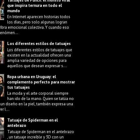
Tatuajes de Punch: el monito viral
que inspira ternura en todo el
mundo
En Internet aparecen historias todos
los días, pero solo algunas logran
fibra emocional colectiva. Y cuando eso
 fenómen...
Los diferentes estilos de tatuajes
Los diferentes estilos de tatuajes que
existen en la actualidad ofrecen una
amplia variedad de opciones para
aquellos que desean expresar s...
Ropa urbana en Uruguay: el
complemento perfecto para mostrar
tus tatuajes
La moda y el arte corporal siempre
han ido de la mano. Quien se tatúa no
 un diseño en la piel, también expresa una
r l...
Tatuaje de Spiderman en el
antebrazo
Tatuaje de Spiderman en el antebrazo
, un tatuaje increíble y 3D con un