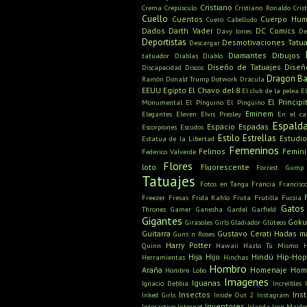
Cristiano
Crema
Crepúsculo
Cristiano Ronaldo
Cris
Cuello
Cuentos
Cuerpo Hu
Cuero Cabelludo
Dados
Darth Vader
DC Comics
Davy Jones
De
Deportistas
Desmotivaciones Tatua
Descargar
Diamantes
Dibujos
tatuador
Diablas
Diablo
Diseño de Tatuajes
Diseñ
Discapacidad
Discos
Dragon Ba
Ramón
Donald Trump
Dotwork
Drácula
EEUU
Egipto
El Chavo del 8
El club de la pelea
E
El Principi
Monumental
El Pinguino
El Pingüino
Eminem
Elegantes
Eleven
Elvis Presley
En el c
Espald
Espacio
Espadas
Escorpiones
Escudos
Estilo
Estrellas
Estudio
Estatua de la Libertad
Femeninos
Felinos
Femin
Federico Valverde
Flores
loto
Fluorescente
Forrest Gump
Tatuajes
Fotos en Tanga
Francia
Francisc
Freezer
Fresas
Frida Kahlo
Fruta
Frutilla
Fucsia
Gatos
Thrones
Gamer
Ganesha
Gardel
Garfield
Gigantes
Gok
Girasoles
Girls
Gladiador
Glúteos
Guitarra
Gustavo Cerati
Hadas m
Guns n Roses
Harry Potter
Quinn
Hawaii
Hazlo Tú Mismo
Hija
Hijo
Hindú
Hip-Hop
Herramientas
Hinchas
Hombro
Araña
Homenaje
Hom
Hombre Lobo
Imagenes
Iguanas
Ignacio Debbia
Increíbles
Insectos
Ins
Inked Girls
Inside Out 2
Instagram
Inventores
Interactivo
Internet
Irlanda
Iron Maide