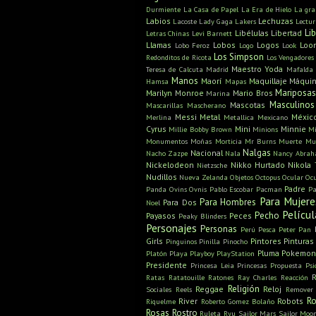
Durmiente
La Casa de Papel
La Era de Hielo
La gra
Labios
Lechuzas
Lacoste
Lady Gaga
Lakers
Lectu
Li
Libélulas
Libertad
Letras Chinas
Levi Barnett
Llamas
Lobos
Logos
Loo
Lobo Feroz
Logo
Look
Los Simpson
Redonditos de Ricota
Los Vengadores
Maestro Yoda
Teresa de Calcuta
Madrid
Mafalda
Manos
Maorí
Maquillaje
Máquin
Hamsa
Mapas
Mariposa
Marilyn Monroe
Mario Bros
Marina
Masculinos
Mascotas
Mascarillas
Mascherano
Messi
Metal
Méxic
Merlina
Metallica
Mexicano
Cyrus
Mini
Minnie
Millie Bobby Brown
Minions
Mi
Monumentos
Moñas
Morticia
Mr Burns
Muerte
Mu
Nalgas
Nacional
Nacho Zazpe
Nala
Nancy Abra
Nickelodeon
Nikko Hurtado
Nikola 
Nietzsche
Nudillos
Nueva Zelanda
Objetos
Octopus
Ocular
Oc
Padre
Panda
Ovins
Ovnis
Pablo Escobar
Pacman
Pa
Para Mujere
Para Hombres
Para Dos
Noel
Películ
Pecho
Payasos
Peces
Peaky Blinders
Personajes
Personas
Perú
Pesca
Peter Pan
Girls
Pintores
Pinturas
Pinguinos
Pinilla
Pinocho
Pluma
Pokemon
Platón
Playa
Playboy
PlayStation
Presidente
Princesa Leia
Princesas
Propuesta
Psi
Ratas
Ratatouille
Ratones
Ray Charles
Reacción
Religión
Reggae
Reloj
Sociales
Reels
Remover
Ro
River
Robots
Riquelme
Roberto Gomez Bolaño
Rosas
Rostro
Ruleta
Ryu
Sailor Mars
Sailor Moo