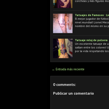
corcheas y más figuras mú
Tatuajes de Famosos : Li
El mejor jugador de fútbol
nivel mundial! Lionel Mes
nombre del mismo en su pi
Tatuaje reloj de pulsera
Un excelente tatuaje de u
saltan entre los colores! 
por la vida respetando los
← Entrada más reciente
0 comments:
Publicar un comentario