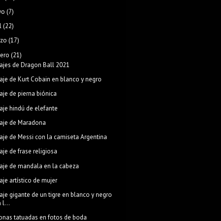
yo
(7)
l
(22)
zo
(17)
rero
(21)
ajes de Dragon Ball 2021
aje de Kurt Cobain en blanco y negro
aje de pierna biónica
aje hindú de elefante
aje de Maradona
aje de Messi con la camiseta Argentina
aje de frase religiosa
aje de mandala en la cabeza
aje artístico de mujer
aje gigante de un tigre en blanco y negro
 l...
onas tatuadas en fotos de boda