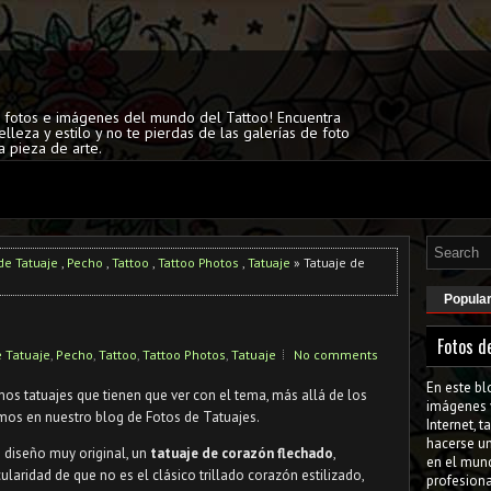
s fotos e imágenes del mundo del Tattoo! Encuentra
elleza y estilo y no te pierdas de las galerías de foto
a pieza de arte.
de Tatuaje
,
Pecho
,
Tattoo
,
Tattoo Photos
,
Tatuaje
» Tatuaje de
Popula
Fotos d
e Tatuaje
,
Pecho
,
Tattoo
,
Tattoo Photos
,
Tatuaje
No comments
En este bl
os tatuajes que tienen que ver con el tema, más allá de los
imágenes 
mos en nuestro blog de Fotos de Tatuajes.
Internet, 
hacerse u
 diseño muy original, un
tatuaje de corazón flechado
,
en el mun
ularidad de que no es el clásico trillado corazón estilizado,
profesiona