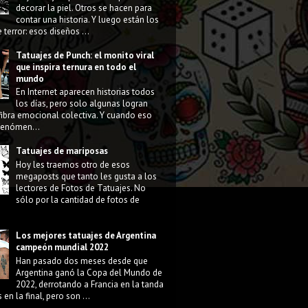
decorar la piel. Otros se hacen para
contar una historia. Y luego están los
 terror: esos diseños ...
Tatuajes de Punch: el monito viral
que inspira ternura en todo el
mundo
En Internet aparecen historias todos
los días, pero solo algunas logran
fibra emocional colectiva. Y cuando eso
 fenómen...
Tatuajes de mariposas
Hoy les traemos otro de esos
megaposts que tanto les gusta a los
lectores de Fotos de Tatuajes. No
sólo por la cantidad de fotos de
Los mejores tatuajes de Argentina
campeón mundial 2022
Han pasado dos meses desde que
Argentina ganó la Copa del Mundo de
2022, derrotando a Francia en la tanda
 en la final, pero son ...