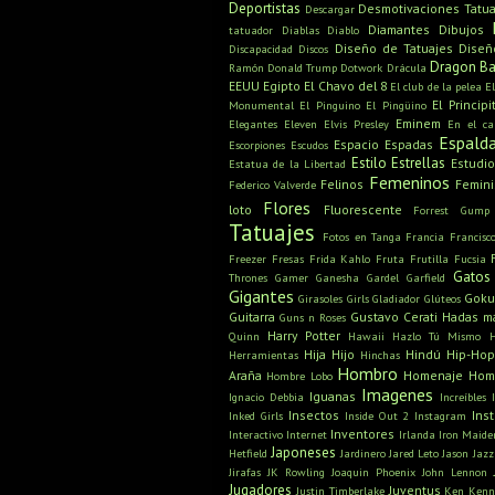
Deportistas
Desmotivaciones Tatua
Descargar
Diamantes
Dibujos
tatuador
Diablas
Diablo
Diseño de Tatuajes
Diseñ
Discapacidad
Discos
Dragon Ba
Ramón
Donald Trump
Dotwork
Drácula
EEUU
Egipto
El Chavo del 8
El club de la pelea
E
El Principi
Monumental
El Pinguino
El Pingüino
Eminem
Elegantes
Eleven
Elvis Presley
En el c
Espald
Espacio
Espadas
Escorpiones
Escudos
Estilo
Estrellas
Estudio
Estatua de la Libertad
Femeninos
Felinos
Femin
Federico Valverde
Flores
loto
Fluorescente
Forrest Gump
Tatuajes
Fotos en Tanga
Francia
Francisc
Freezer
Fresas
Frida Kahlo
Fruta
Frutilla
Fucsia
Gatos
Thrones
Gamer
Ganesha
Gardel
Garfield
Gigantes
Gok
Girasoles
Girls
Gladiador
Glúteos
Guitarra
Gustavo Cerati
Hadas m
Guns n Roses
Harry Potter
Quinn
Hawaii
Hazlo Tú Mismo
Hija
Hijo
Hindú
Hip-Hop
Herramientas
Hinchas
Hombro
Araña
Homenaje
Hom
Hombre Lobo
Imagenes
Iguanas
Ignacio Debbia
Increíbles
Insectos
Ins
Inked Girls
Inside Out 2
Instagram
Inventores
Interactivo
Internet
Irlanda
Iron Maide
Japoneses
Hetfield
Jardinero
Jared Leto
Jason
Jazz
Jirafas
JK Rowling
Joaquin Phoenix
John Lennon
Jugadores
Juventus
Justin Timberlake
Ken
Kenn