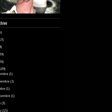
chive
5)
13)
4)
39)
26)
109)
iembre
(1)
iembre
(2)
ubre
(1)
tiembre
(1)
o
(3)
o
(15)