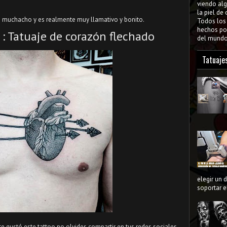
viendo al
la piel de
te muchacho y es realmente muy llamativo y bonito.
Todos lo
hechos por
 : Tatuaje de corazón flechado
del mundo 
Tatuaje
elegir un 
soportar el
te gustó este tattoo no olvides compartir en tus redes sociales