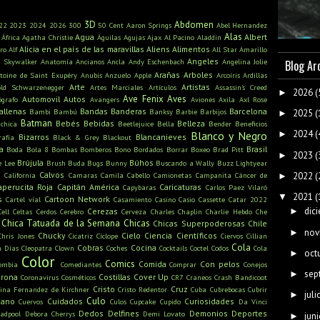
3D
Abdomen
22
2023
2024
2026
300
50 Cent
Aaron Springs
Abel Hernandez
Alas
Agua
Albert
África
Agatha Christie
Águilas
Agujas
Ajax
Al Pacino
Aladdin
Alicia en el país de las maravillas
Aliens
Alimentos
ro
Alf
All Star
Amarillo
Angeles
n Skywalker
Anatomía
Ancianos
Ancla
Andy Eschenbach
Angelina Jolie
Blog Ar
Arañas
Arboles
toine de Saint Exupéry
Anubis
Anzuelo
Apple
Arcoíris
Ardillas
Arte
Artistas
old Schwarzenegger
Artes Marciales
Artículos
Assassin's Creed
2026
(
►
Ave Fenix
Aves
Automovil
Autos
ógrafo
Avangers
Aviones
Axila
Axl Rose
allenas
Bandas
Banderas
Barcelona
Bambi
Bambú
Banksy
Barbie
Barbijos
2025
(
►
Batman
Bebés
Bebidas
Belleza
ichica
Beetlejuice
Bella
Bender
Beneficios
2024
(
Blanco y Negro
►
Bizarros
Blancanieves
rafía
Black & Grey
Blackout
a
Brasil
Boda
Bola 8
Bombas
Bomberos
Bono
Bordados
Borrar
Boxeo
Brad Pitt
2023
(
►
Brújula
Búhos
e Lee
Brush
Buda
Bugs Bunny
Buscando a Wally
Buzz Lightyear
s
Calvos
2022
(
California
Camaras
Camila Cabello
Camionetas
Campanita
Cáncer de
►
aperucita Roja
Capitán América
Caricaturas
Capybaras
Carlos Paez Vilaró
2021
(
▼
s
Cartoon Network
Cartel víal
Casamiento
Casino
Casio
Cassette
Catar 2022
dic
Cerezas
►
Cell
Celtas
Cerdos
Cerebro
Cerveza
Charles Chaplin
Charlie Hebdo
Che
Chica Tatuada de la Semana
Chicas
Chicas Superpoderosas
Chile
nov
►
Chucky
Cielo
Ciencia
Científicos
Chris Jones
Cicatriz
Cíclope
Ciervos
Cillian
Cola
Cobras
Cocina
n Días
Cleopatra
Clown
Coches
Cocktails
Coctel
Codos
Cola
oct
►
Color
Comics
Comida
Con pelos
ombia
Comediantes
Comprar
Conejos
sep
►
rona
Costillas
Cover Up
Coronavirus
Cosméticos
CR7
Craneos
Crash Bandicoot
Cristo
Cruz
tina Fernandez de Kirchner
Cristo Redentor
Cuba
Cubrebocas
Cubrir
juli
►
Culo
mano
Cuidados
Curiosidades
Cuervos
Culos
Cupcake
Cupido
Da Vinci
Dedos
Delfines
Demonios
Deportes
adpool
Debora Cherrys
Demi Lovato
juni
►