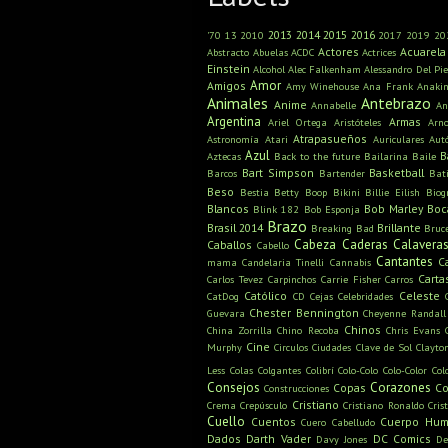
2013
2014
2015
2016
'70
13
2010
2017
2019
20
Actores
Acuarela
Abstracto
Abuelas
ACDC
Actrices
Einstein
Alcohol
Alec Falkenham
Alessandro Del Pie
Amor
Amigos
Amy Winehouse
Ana Frank
Anaki
Animales
Antebrazo
Anime
Annabelle
An
Argentina
Armas
Ariel Ortega
Aristóteles
Arn
Atrapasueños
Astronomía
Atari
Auriculares
Aut
Azul
B
Aztecas
Back to the future
Bailarina
Baile
Bart Simpson
Basketball
Barcos
Bartender
Bat
Beso
Bestia
Betty Boop
Bikini
Billie Eilish
Biog
Blancos
Bob Marley
Boc
Blink 182
Bob Esponja
Brazo
Brasil 2014
Brillante
Breaking Bad
Bruc
Cabeza
Caderas
Calavera
Caballos
Cabello
Cantantes
C
mama
Candelaria Tinelli
Cannabis
Carta
Carlos Tevez
Carpinchos
Carrie Fisher
Carros
Católico
Celeste
CatDog
CD
Cejas
Celebridades
Chester Bennington
Guevara
Cheyenne Randall
Chinos
China Zorrilla
Chino Recoba
Chris Evans
Cine
Murphy
Circulos
Ciudades
Clave de Sol
Clayto
Less
Colas
Colgantes
Colibrí
Colo-Colo
Colo-Color
Col
Consejos
Corazones
Copas
Co
Construcciones
Cristiano
Crema
Crepúsculo
Cristiano Ronaldo
Cris
Cuello
Cuentos
Cuerpo Hu
Cuero Cabelludo
Dados
Darth Vader
DC Comics
Davy Jones
De