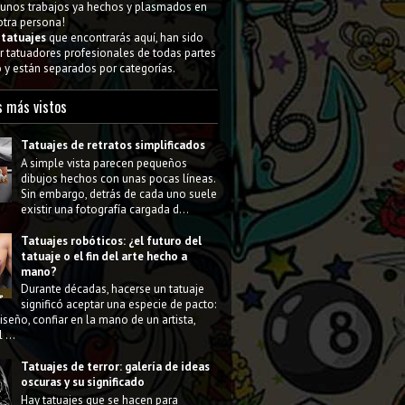
gunos trabajos ya hechos y plasmados en
 otra persona!
s
tatuajes
que encontrarás aquí, han sido
 tatuadores profesionales de todas partes
y están separados por categorías.
s más vistos
Tatuajes de retratos simplificados
A simple vista parecen pequeños
dibujos hechos con unas pocas líneas.
Sin embargo, detrás de cada uno suele
existir una fotografía cargada d...
Tatuajes robóticos: ¿el futuro del
tatuaje o el fin del arte hecho a
mano?
Durante décadas, hacerse un tatuaje
significó aceptar una especie de pacto:
diseño, confiar en la mano de un artista,
 ...
Tatuajes de terror: galería de ideas
oscuras y su significado
Hay tatuajes que se hacen para