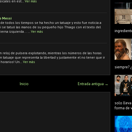
sicales en est…
Ver más
o Messi
 de todos los tiempos se ha hecho un tatuaje y esto fue noticia a
si se tatuó las manos de su pequeño hijo Thiago con el texto del
ingredient
erna izquierda... …
Ver más
n reloj de pulsera explotando, mientras los números de las horas
Un tatuaje que representa la libertad y justamente el no tener que ir
 horarios! Un…
Ver más
siempre? ¿
Inicio
Entrada antigua →
solo lleva
forma de ve