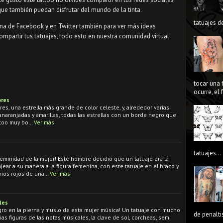
ue también puedan disfrutar del mundo de la tinta.
tatuajes de
ina de Facebook y en Twitter también para ver más ideas
ompartir tus tatuajes, todo esto en nuestra comunidad virtual
tocar una 
ocurre, el
ores
res, una estrella más grande de color celeste, y, alrededor varias
anaranjadas y amarillas, todas las estrellas con un borde negro que
attoo muy bo…
Ver más
tatuajes...
eminidad de la mujer! Este hombre decidió que un tatuaje era la
ar a su manera a la figura femenina, con este tatuaje en el brazo y
bios rojos de una…
Ver más
les
gro en la pierna y muslo de esta mujer música! Un tatuaje con mucho
de penaltis
as figuras de las notas músicales, la clave de sol, corcheas, semi