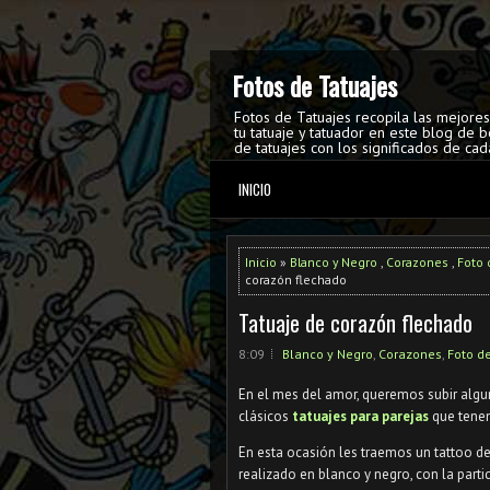
Fotos de Tatuajes
Fotos de Tatuajes recopila las mejore
tu tatuaje y tatuador en este blog de b
de tatuajes con los significados de cad
INICIO
Inicio
»
Blanco y Negro
,
Corazones
,
Foto 
corazón flechado
Tatuaje de corazón flechado
8:09
Blanco y Negro
,
Corazones
,
Foto d
En el mes del amor, queremos subir algun
clásicos
tatuajes para parejas
que tene
En esta ocasión les traemos un tattoo de
realizado en blanco y negro, con la partic