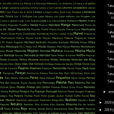
n muralla china
La Monja
La Naranja Mécanica
La Sirenita
La vaca y el pollito
Tatu
Lego
Leones
Leopardos
ra
Lencería
Lencería Íntima
Lenny y Carl
Lentes
Letras
bros
Lineas
Literatura
Likin Park
Lilo & Stich
Líneas
Linkin Park
Lisa Simpson
Tatu
ney Toons
Los 3 Chiflados
Los Locos Adams
Los Locos Addams
Los Muppets
Los
c
Luna
Madre
Lucha
Lugares
Luigi
Luis Suárez
Luz Ultravioleta
Madeline
Madre
Tatu
Manga
Mamá
Mandala
Manicura
Mafia
Magneto
Maléfica
Mamut
Mano de
a de Tatuar
Maradona
Marihuana
Marcelo Tinelli
Marco Aurelio
Marie Curie
Tatu
s
Marvel
Maris Pavlo
Mark Zuckerberg
Marketing
Martin Luther King
Máscaras
M
Matrimonio
Matrix
Mauro Icardi
Mayas
Mecánica
Medusa
Megaman
Meme
o
Michael Jackson
Mickey
Miley
Mi Pobre Angelito
Michelle Bachelet
Milan
Tatu
Mitología
Moda
Monos
Monstruos
sfits
MLS
Moby Dick
Modelos
Moe
Monja
Mujeres
Muñeca
Música
Muslo
Mujer Maravilla
Mundial
fasa
Musculos
Tatu
Naranja
Naturaleza
Navidad
Netflix
ham
Naruto
Nerd
Néstor Kirchner
Neymar
Tatu
Tesla
Niños
Nirvana
Notas
Noticias
Noticias del Blog
Nintendo
Nombres
Ojos
Olas
Old School
Oreja
Osos
ultismo
Odio
Ombligo
Ondas de Sonido
Osos
Tatu
Pajaros
Palabras
Pantorrilla
Papá
dre de Familia
Palomas
Panza
Papa
Papá
s
Parejas
Paraguay
Partituras
Pascua
Patricio Rey
Paul McCartney
Pavo real
Tatu
as
Pelvis
Pequeños
Perros
Pelo
Pelota
Peluches
Pene
Peñarol
Perro Coraje
Tatu
Pierna
Pies
Pez Koi
Piercings
Pikachu
Pin Up
Pezones
Piano
Piccolo
Piel
Piratas
Piratas del Caribe
Planetas
Piotrek Taton
Pistolas
Pitbull
Pixar
Pizza
Política
Pompis
Popeye
Portugal
Polilla
Pop
Positivo
Power Rangers
Predator
ene
►
Pulpos
Rap
cología
Pug
Pumba
Punk
Puño
Queen
Quitar
Rafael
Rafiki
Ranas
Realista
Real Madrid
Realismo abstracto
Realismo fotográfico
Recubrir
Redes
2020
(
►
Retratos
Rihanna
Reptiles
Revólver
Rick Grimes
Rico Zombie
Rio de Janeiro
ck
Rojo
Rosado
Rocky Balboa
Rolling Stones
Roma
Románticos
Ropa
Rosarios
2019
(
►
Salud
San Valentín
n
Salpicado
Salvador Dalí
Salven al soldado Ryan
Samurai