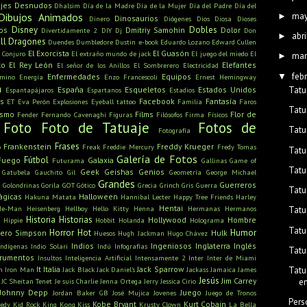
jes
Desnudos
Dhalsim
Día de la Madre
Día de la Mujer
Día del Padre
Día del
ma
Dibujos Animados
►
Dinosaurios
Dinero
Diógenes
Dios
Diosa
Dioses
Disney
Dobles
os
Dmitriy Samohin
Dolor
Divertidamente 2
DIY
Dj
Don
abri
►
ll
Dragones
Duendes
Dumbledore
Dustin
e-book
Eduardo Lozano
Edward Cullen
El Exorcista
El Guasón
l Conjuro
El extraño mundo de jack
El juego del miedo
El
mar
►
to
El Rey León
Elefantes
El señor de los Anillos
El Sombrerero
Electricidad
feb
▼
Enfermedades
Equipos
amino
Energía
Enzo Francescoli
Ernest Hemingway
a
Tatu
España
Esqueletos
Estados Unidos
Espantapájaros
Espartanos
Estadios
s
Facebook
Fantasía
ET
Eva Perón
Explosiones
Eyeball tattoo
Familia
Faros
Tatu
ismo
Films
Flor de
Fender
Fernando Cavenaghi
Figuras
Filósofos
Firma
Físicos
Foto
Foto de Tatuaje
Fotos de
Tatu
Fotografía
Frases
Frankenstein
Freddy Krueger
o
Freak
Freddie Mercury
Fredy Tomas
Tatu
Galería de Fotos
Fútbol
Fuego
Galaxia
Futurama
Gallinas
Game of
Tatu
Geek
Geishas
Genios
Gatubela
Gauchito Gil
Geometría
George Michael
Grandes
u
Guerreros
Golondrinas
Gorila
GOT
Gótico
Grecia
Grinch
Gris
Guerra
Tatu
ágicas
Halloween
Hakuna Matata
Hannibal Lecter
Happy Tree Friends
Harley
Hentai
He-Man
Heisenberg
Hellboy
Hello Kitty
Henna
Hermanas
Hermanos
Tatu
Historia
Historias
Hollywood
Hombre
Hippie
Hobbit
Holanda
Holograma
Tatu
Horror
Hot
Humor
ero Simpson
Hulk
Huesos
Hugh Jackman
Hugo Chávez
Indios
Ingeniosos
Inglaterra
Inglés
Indígenas
Indio Solari
Indú
Infografías
Tatu
trumentos
Insultos
Inteligencia Artificial
Intensamente 2
Inter
Inter de Miami
It
Italia
Jack Sparrow
Tatu
n
Iron Man
Jack Black
Jack Daniel's
Jackass
Jamaica
James
Jesús
Jim Carrey
en
JC Sheitan Tenet
Je suis Charlie
Jenna Ortega
Jerry
Jessica Cirio
Johnny Depp
Juego
Jordan Baker GB
José Mujica
Jovenes
Juego de Tronos
Pers
Kobe Bryant
Kurt Cobain
edy
Kid Rock
King Kong
Kiss
Krusty Clown
La Bella