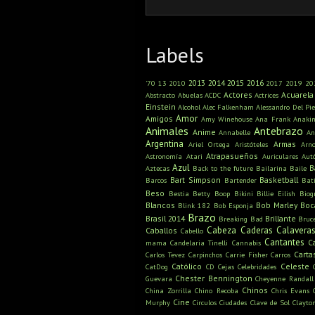
Labels
2013
2014
2015
2016
'70
13
2010
2017
2019
20
Actores
Acuarela
Abstracto
Abuelas
ACDC
Actrices
Einstein
Alcohol
Alec Falkenham
Alessandro Del Pie
Amor
Amigos
Amy Winehouse
Ana Frank
Anaki
Animales
Antebrazo
Anime
Annabelle
An
Argentina
Armas
Ariel Ortega
Aristóteles
Arn
Atrapasueños
Astronomía
Atari
Auriculares
Aut
Azul
B
Aztecas
Back to the future
Bailarina
Baile
Bart Simpson
Basketball
Barcos
Bartender
Bat
Beso
Bestia
Betty Boop
Bikini
Billie Eilish
Biog
Blancos
Bob Marley
Boc
Blink 182
Bob Esponja
Brazo
Brasil 2014
Brillante
Breaking Bad
Bruc
Cabeza
Caderas
Calavera
Caballos
Cabello
Cantantes
C
mama
Candelaria Tinelli
Cannabis
Carta
Carlos Tevez
Carpinchos
Carrie Fisher
Carros
Católico
Celeste
CatDog
CD
Cejas
Celebridades
Chester Bennington
Guevara
Cheyenne Randall
Chinos
China Zorrilla
Chino Recoba
Chris Evans
Cine
Murphy
Circulos
Ciudades
Clave de Sol
Clayto