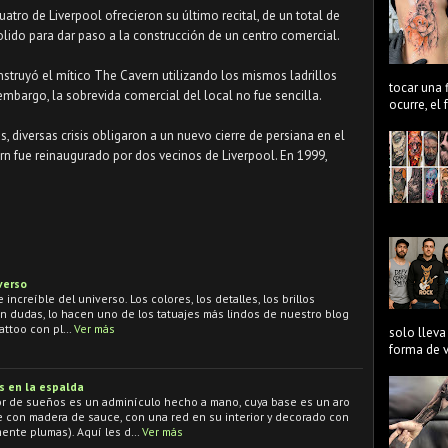
atro de Liverpool ofrecieron su último recital, de un total de
ido para dar paso a la construcción de un centro comercial.
struyó el mítico The Cavern utilizando los mismos ladrillos
tocar una 
 embargo, la sobrevida comercial del local no fue sencilla.
ocurre, el
s, diversas crisis obligaron a un nuevo cierre de persiana en el
ern fue reinaugurado por dos vecinos de Liverpool. En 1999,
verso
increíble del universo. Los colores, los detalles, los brillos
in dudas, lo hacen uno de los tatuajes más lindos de nuestro blog
tattoo con pl…
Ver más
solo lleva
forma de ve
s en la espalda
r de sueños es un adminículo hecho a mano, cuya base es un aro
e con madera de sauce, con una red en su interior y decorado con
ente plumas). Aquí les d…
Ver más