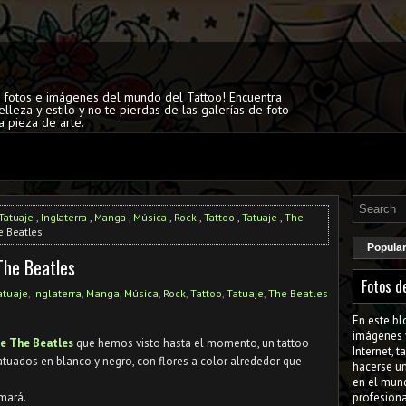
s fotos e imágenes del mundo del Tattoo! Encuentra
elleza y estilo y no te pierdas de las galerías de foto
a pieza de arte.
Tatuaje
,
Inglaterra
,
Manga
,
Música
,
Rock
,
Tattoo
,
Tatuaje
,
The
e Beatles
Popula
The Beatles
Fotos d
atuaje
,
Inglaterra
,
Manga
,
Música
,
Rock
,
Tattoo
,
Tatuaje
,
The Beatles
En este bl
imágenes 
de The Beatles
que hemos visto hasta el momento, un tattoo
Internet, 
tuados en blanco y negro, con flores a color alrededor que
hacerse u
en el mun
amará.
profesiona