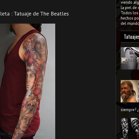
viendo al
la piel de
ta : Tatuaje de The Beatles
Todos lo
hechos por
del mundo 
Tatuaje
siempre? ¿