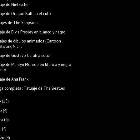
aje de Nietzsche
aje de Dragon Ball en el culo
ajes de The Simpsons
aje de Elvis Presley en blanco y negro
ajes de dibujos animados (Cartoon
twork, Nic...
aje de Gustavo Cerati a color
aje de Marilyn Monroe en blanco y negro
tilo...
aje de Ana Frank
a completa : Tatuaje de The Beatles
o
(15)
o
(4)
yo
(6)
l
(4)
zo
(4)