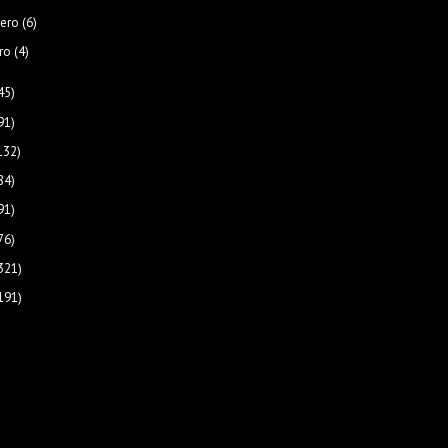
rero
(6)
ro
(4)
45)
91)
132)
84)
91)
76)
321)
191)