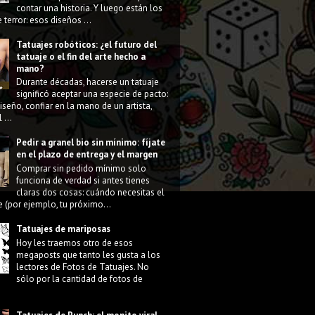
contar una historia. Y luego están los
 terror: esos diseños ...
Tatuajes robóticos: ¿el futuro del
tatuaje o el fin del arte hecho a
mano?
Durante décadas, hacerse un tatuaje
significó aceptar una especie de pacto:
diseño, confiar en la mano de un artista,
 ...
Pedir a granel bio sin mínimo: fíjate
en el plazo de entrega y el margen
Comprar sin pedido mínimo solo
funciona de verdad si antes tienes
claras dos cosas: cuándo necesitas el
e (por ejemplo, tu próximo...
Tatuajes de mariposas
Hoy les traemos otro de esos
megaposts que tanto les gusta a los
lectores de Fotos de Tatuajes. No
sólo por la cantidad de fotos de