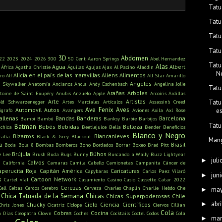
Tatu
Tatu
Tatu
Tatu
3D
Abdomen
22
2023
2024
2026
300
50 Cent
Aaron Springs
Abel Hernandez
Tatu
Alas
Agua
Albert
África
Agatha Christie
Águilas
Agujas
Ajax
Al Pacino
Aladdin
Ne
Alicia en el país de las maravillas
Aliens
Alimentos
ro
Alf
All Star
Amarillo
Angeles
n Skywalker
Anatomía
Ancianos
Ancla
Andy Eschenbach
Angelina Jolie
Tatu
Arañas
Arboles
toine de Saint Exupéry
Anubis
Anzuelo
Apple
Arcoíris
Ardillas
Arte
Artistas
old Schwarzenegger
Artes Marciales
Artículos
Assassin's Creed
Tatu
Ave Fenix
Aves
Automovil
Autos
ógrafo
Avangers
Aviones
Axila
Axl Rose
es
allenas
Bandas
Banderas
Barcelona
Bambi
Bambú
Banksy
Barbie
Barbijos
Tatu
Batman
Bebés
Bebidas
Belleza
ichica
Beetlejuice
Bella
Bender
Beneficios
Blanco y Negro
Bizarros
Blancanieves
rafía
Black & Grey
Blackout
Mang
a
Brasil
Boda
Bola 8
Bombas
Bomberos
Bono
Bordados
Borrar
Boxeo
Brad Pitt
Brújula
Búhos
e Lee
Brush
Buda
Bugs Bunny
Buscando a Wally
Buzz Lightyear
juli
►
s
Calvos
California
Camaras
Camila Cabello
Camionetas
Campanita
Cáncer de
aperucita Roja
Capitán América
Caricaturas
Capybaras
Carlos Paez Vilaró
juni
►
s
Cartoon Network
Cartel víal
Casamiento
Casino
Casio
Cassette
Catar 2022
Cerezas
Cell
Celtas
Cerdos
Cerebro
Cerveza
Charles Chaplin
Charlie Hebdo
Che
ma
►
Chica Tatuada de la Semana
Chicas
Chicas Superpoderosas
Chile
abri
►
Chucky
Cielo
Ciencia
Científicos
Chris Jones
Cicatriz
Cíclope
Ciervos
Cillian
Cola
Cobras
Cocina
n Días
Cleopatra
Clown
Coches
Cocktails
Coctel
Codos
Cola
mar
►