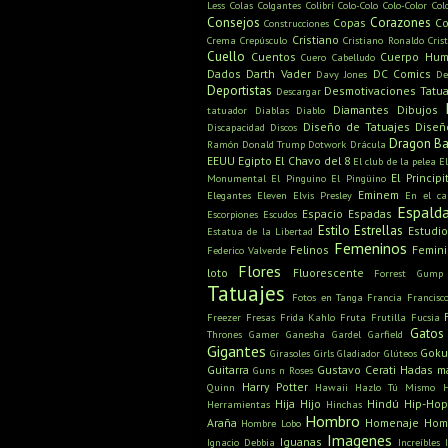
Less
Colas
Colgantes
Colibrí
Colo-Colo
Colo-Color
Col
Consejos
Corazones
Copas
Co
Construcciones
Cristiano
Crema
Crepúsculo
Cristiano Ronaldo
Cris
Cuello
Cuentos
Cuerpo Hu
Cuero Cabelludo
Dados
Darth Vader
DC Comics
Davy Jones
De
Deportistas
Desmotivaciones Tatua
Descargar
Diamantes
Dibujos
tatuador
Diablas
Diablo
Diseño de Tatuajes
Diseñ
Discapacidad
Discos
Dragon Ba
Ramón
Donald Trump
Dotwork
Drácula
EEUU
Egipto
El Chavo del 8
El club de la pelea
E
El Principi
Monumental
El Pinguino
El Pingüino
Eminem
Elegantes
Eleven
Elvis Presley
En el c
Espald
Espacio
Espadas
Escorpiones
Escudos
Estilo
Estrellas
Estudio
Estatua de la Libertad
Femeninos
Felinos
Femin
Federico Valverde
Flores
loto
Fluorescente
Forrest Gump
Tatuajes
Fotos en Tanga
Francia
Francisc
Freezer
Fresas
Frida Kahlo
Fruta
Frutilla
Fucsia
Gatos
Thrones
Gamer
Ganesha
Gardel
Garfield
Gigantes
Gok
Girasoles
Girls
Gladiador
Glúteos
Guitarra
Gustavo Cerati
Hadas m
Guns n Roses
Harry Potter
Quinn
Hawaii
Hazlo Tú Mismo
Hija
Hijo
Hindú
Hip-Hop
Herramientas
Hinchas
Hombro
Araña
Homenaje
Hom
Hombre Lobo
Imagenes
Iguanas
Ignacio Debbia
Increíbles