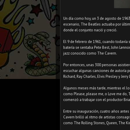
Un día como hoy, un 3 de agosto de 1963,
escenario, The Beatles actuaba por últi
donde el conjunto nació y creció.
⠀
El 9 de febrero de 1961, cuando todavía 
batería se sentaba Pete Best, John Lenn
jazz conocido como The Cavern.
⠀
Por entonces, unas 300 personas asistier
escuchar algunas canciones de autoría pro
Richard, Ray Charles, Elvis Presley y Jerry
⠀
Algunos meses más tarde, mientras el lo
como Please, please me, o Love me do, T
comenzó a trabajar con el productor Bria
⠀
Entre su inauguración, cuatro años ante
Cavern brilló al ritmo de artistas cons
como The Rolling Stones, Queen, The Ki
⠀