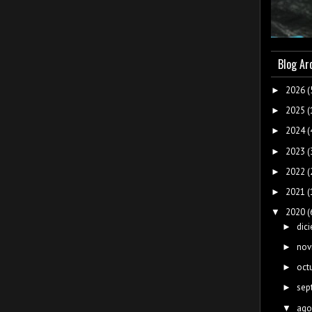
Blog Ar
2026
(
►
2025
(
►
2024
(
►
2023
(
►
2022
(
►
2021
(
►
2020
(
▼
dic
►
nov
►
oct
►
sep
►
ago
▼