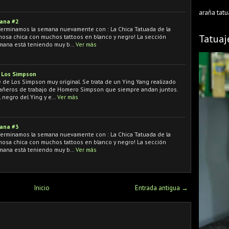
araña tatu
mana #2
 Terminamos la semana nuevamente con : La Chica Tatuada de la
Tatuaj
mosa chica con muchos tattoos en blanco y negro! La sección
emana está teniendo muy b…
Ver más
e Los Simpson
 de Los Simpson muy original. Se trata de un Ying Yang realizado
mpañeros de trabajo de Homero Simpson que siempre andan juntos.
l negro del Ying y e…
Ver más
mana #3
 Terminamos la semana nuevamente con : La Chica Tatuada de la
mosa chica con muchos tattoos en blanco y negro! La sección
emana está teniendo muy b…
Ver más
Inicio
Entrada antigua →