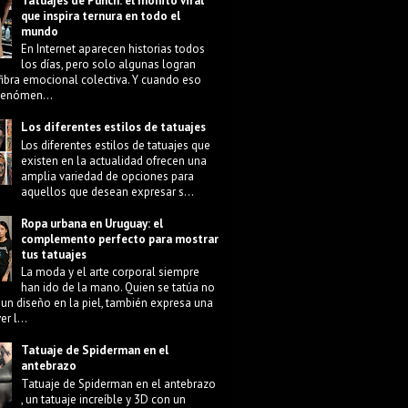
Tatuajes de Punch: el monito viral
que inspira ternura en todo el
mundo
En Internet aparecen historias todos
los días, pero solo algunas logran
fibra emocional colectiva. Y cuando eso
 fenómen...
Los diferentes estilos de tatuajes
Los diferentes estilos de tatuajes que
existen en la actualidad ofrecen una
amplia variedad de opciones para
aquellos que desean expresar s...
Ropa urbana en Uruguay: el
complemento perfecto para mostrar
tus tatuajes
La moda y el arte corporal siempre
han ido de la mano. Quien se tatúa no
 un diseño en la piel, también expresa una
r l...
Tatuaje de Spiderman en el
antebrazo
Tatuaje de Spiderman en el antebrazo
, un tatuaje increíble y 3D con un