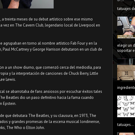
tatuajes de
 a treinta meses de su debut artístico sobre ese mismo
ma vez en The Cavern Club, legendario local de Liverpool en
se agrupaban en torno al nombre artístico Fab Four y en la
elegir un 
on, Paul McCartney y George Harrison debutaron en un club de
soportar el
on a un show diurno, que comenzó cerca del mediodía, para
pia y la interpretación de canciones de Chuck Berry, Little
 Lee Lewis.
ingredient
cal se abarrotaba de fans ansiosos por escuchar éxitos tales
he Beatles dio un paso definitivo hacia la fama cuando
n Epstein.
s de que debutara The Beatles, y su clausura, en 1973, The
agrados y grandes promesas de la escena musical londinense,
tatuajes...
nks, The Who o Elton John.