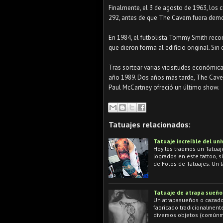
Finalmente, el 3 de agosto de 1963, los cu
292, antes de que The Cavern fuera demol
⠀
En 1984, el futbolista Tommy Smith recon
que dieron forma al edificio original. Sin
⠀
Tras sortear varias vicisitudes económica
año 1989. Dos años más tarde, The Cav
Paul McCartney ofreció un último show.
Tatuajes relacionados:
Tatuaje increíble del uni
Hoy les traemos un Tatuaje 
logrados en este tattoo, s
de Fotos de Tatuajes. Un 
Tatuaje de atrapa sueño
Un atrapasueños o cazado
fabricado tradicionalment
diversos objetos (comúnm