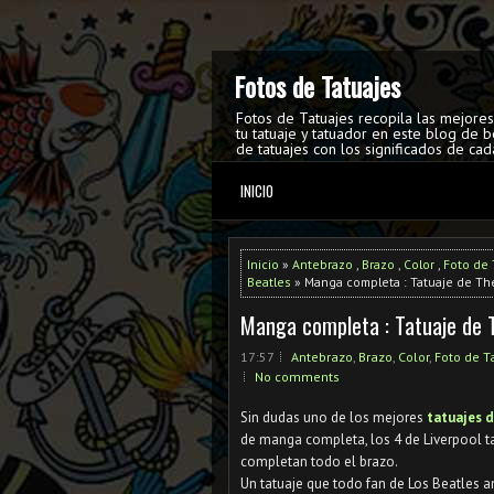
Fotos de Tatuajes
Fotos de Tatuajes recopila las mejore
tu tatuaje y tatuador en este blog de b
de tatuajes con los significados de cad
INICIO
Inicio
»
Antebrazo
,
Brazo
,
Color
,
Foto de 
Beatles
» Manga completa : Tatuaje de Th
Manga completa : Tatuaje de 
17:57
Antebrazo
,
Brazo
,
Color
,
Foto de T
No comments
Sin dudas uno de los mejores
tatuajes 
de manga completa, los 4 de Liverpool ta
completan todo el brazo.
Un tatuaje que todo fan de Los Beatles 