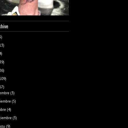
chive
5)
13)
4)
39)
26)
109)
67)
iembre
(3)
iembre
(5)
ubre
(4)
tiembre
(3)
sto
(9)