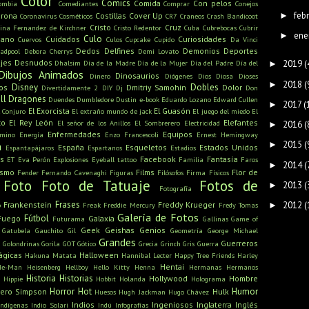
Color
Comics
Comida
Con pelos
ombia
Comediantes
Comprar
Conejos
feb
►
rona
Costillas
Cover Up
Coronavirus
Cosméticos
CR7
Craneos
Crash Bandicoot
Cristo
Cruz
tina Fernandez de Kirchner
Cristo Redentor
Cuba
Cubrebocas
Cubrir
ene
►
Culo
mano
Cuidados
Curiosidades
Cuervos
Culos
Cupcake
Cupido
Da Vinci
Dedos
Delfines
Demonios
Deportes
adpool
Debora Cherrys
Demi Lovato
jes
Desnudos
Dhalsim
Día de la Madre
Día de la Mujer
Día del Padre
Día del
2019
(
►
Dibujos Animados
Dinosaurios
Dinero
Diógenes
Dios
Diosa
Dioses
2018
(
►
Disney
Dobles
os
Dmitriy Samohin
Dolor
Divertidamente 2
DIY
Dj
Don
ll
Dragones
Duendes
Dumbledore
Dustin
e-book
Eduardo Lozano
Edward Cullen
2017
(
►
El Exorcista
El Guasón
l Conjuro
El extraño mundo de jack
El juego del miedo
El
to
El Rey León
Elefantes
El señor de los Anillos
El Sombrerero
Electricidad
2016
(
►
Enfermedades
Equipos
amino
Energía
Enzo Francescoli
Ernest Hemingway
2015
(
a
►
España
Esqueletos
Estados Unidos
Espantapájaros
Espartanos
Estadios
s
Facebook
Fantasía
ET
Eva Perón
Explosiones
Eyeball tattoo
Familia
Faros
2014
(
►
ismo
Films
Flor de
Fender
Fernando Cavenaghi
Figuras
Filósofos
Firma
Físicos
Foto
Foto de Tatuaje
Fotos de
2013
(
►
Fotografía
Frases
2012
(
Frankenstein
Freddy Krueger
►
o
Freak
Freddie Mercury
Fredy Tomas
Galería de Fotos
Fútbol
Fuego
Galaxia
Futurama
Gallinas
Game of
Geek
Geishas
Genios
Gatubela
Gauchito Gil
Geometría
George Michael
Grandes
u
Guerreros
Golondrinas
Gorila
GOT
Gótico
Grecia
Grinch
Gris
Guerra
ágicas
Halloween
Hakuna Matata
Hannibal Lecter
Happy Tree Friends
Harley
Hentai
He-Man
Heisenberg
Hellboy
Hello Kitty
Henna
Hermanas
Hermanos
Historia
Historias
Hollywood
Hombre
Hippie
Hobbit
Holanda
Holograma
Horror
Hot
Humor
ero Simpson
Hulk
Huesos
Hugh Jackman
Hugo Chávez
Indios
Ingeniosos
Inglaterra
Inglés
Indígenas
Indio Solari
Indú
Infografías