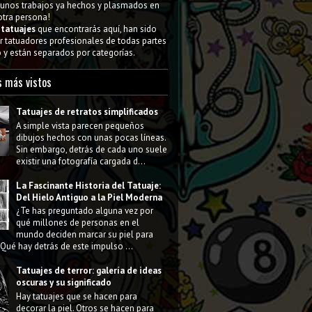
gunos trabajos ya hechos y plasmados en
 otra persona!
s
tatuajes
que encontrarás aquí, han sido
 tatuadores profesionales de todas partes
y están separados por categorías.
s más vistos
Tatuajes de retratos simplificados
A simple vista parecen pequeños
dibujos hechos con unas pocas líneas.
Sin embargo, detrás de cada uno suele
existir una fotografía cargada d...
La Fascinante Historia del Tatuaje:
Del Hielo Antiguo a la Piel Moderna
¿Te has preguntado alguna vez por
qué millones de personas en el
mundo deciden marcar su piel para
Qué hay detrás de este impulso ...
Tatuajes de terror: galería de ideas
oscuras y su significado
Hay tatuajes que se hacen para
decorar la piel. Otros se hacen para