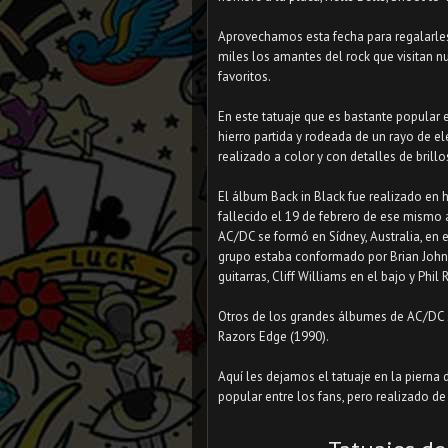
Aprovechamos esta fecha para regalarl
miles los amantes del rock que visitan n
favoritos.
En este tatuaje que es bastante popular
hierro partida y rodeada de un rayo de el
realizado a color y con detalles de brill
⠀
El álbum Back in Black fue realizado en 
fallecido el 19 de febrero de ese mismo a
AC/DC se formó en Sídney, Australia, en 
grupo estaba conformado por Brian Joh
guitarras, Cliff Williams en el bajo y Phil
⠀
Otros de los grandes álbumes de AC/DC s
Razors Edge (1990).
⠀
Aquí les dejamos el tatuaje en la pierna 
popular entre los fans, pero realizado d