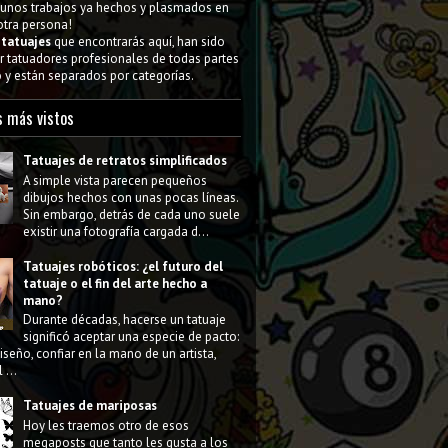
gunos trabajos ya hechos y plasmados en
 otra persona!
s
tatuajes
que encontrarás aquí, han sido
 tatuadores profesionales de todas partes
y están separados por categorías.
s más vistos
Tatuajes de retratos simplificados
A simple vista parecen pequeños
dibujos hechos con unas pocas líneas.
Sin embargo, detrás de cada uno suele
existir una fotografía cargada d...
Tatuajes robóticos: ¿el futuro del
tatuaje o el fin del arte hecho a
mano?
Durante décadas, hacerse un tatuaje
significó aceptar una especie de pacto:
diseño, confiar en la mano de un artista,
 ...
Tatuajes de mariposas
Hoy les traemos otro de esos
megaposts que tanto les gusta a los