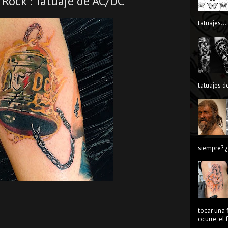
 Rock : Tatuaje de AC/DC
tatuajes...
tatuajes de
siempre? ¿
tocar una 
ocurre, el