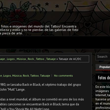
s fotos e imágenes del mundo del Tattoo! Encuentra
elleza y estilo y no te pierdas de las galerías de foto
a pieza de arte.
uaje
,
Logos
,
Música
,
Rock
,
Tattoo
,
Tatuaje
» Tatuaje de AC/DC
Popula
je
,
Logos
,
Música
,
Rock
,
Tattoo
,
Tatuaje
No comments
Fotos d
980, se lanzaba Back in Black, el séptimo trabajo del grupo
En este bl
John “Mutt” Lange.
imágenes 
Internet, 
das a nivel mundial, el álbum se convirtió en uno de los más
hacerse u
en el mun
ables canciones se encuentran Back in Black, tema que da
profesiona
Thrill y You Shook Me All Night Long.