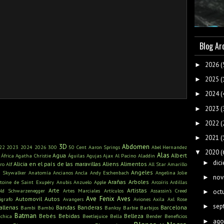
Blog Ar
2026
(
►
2025
(
►
2024
(
►
2023
(
►
2022
(
►
2021
(
►
3D
Abdomen
22
2023
2024
2026
300
50 Cent
Aaron Springs
Abel Hernandez
2020
(
▼
Alas
Agua
Albert
África
Agatha Christie
Águilas
Agujas
Ajax
Al Pacino
Aladdin
dic
►
Alicia en el país de las maravillas
Aliens
Alimentos
ro
Alf
All Star
Amarillo
Angeles
n Skywalker
Anatomía
Ancianos
Ancla
Andy Eschenbach
Angelina Jolie
nov
►
Arañas
Arboles
toine de Saint Exupéry
Anubis
Anzuelo
Apple
Arcoíris
Ardillas
Arte
Artistas
old Schwarzenegger
Artes Marciales
Artículos
Assassin's Creed
oct
►
Ave Fenix
Aves
Automovil
Autos
ógrafo
Avangers
Aviones
Axila
Axl Rose
sep
►
allenas
Bandas
Banderas
Barcelona
Bambi
Bambú
Banksy
Barbie
Barbijos
Batman
Bebés
Bebidas
Belleza
ichica
Beetlejuice
Bella
Bender
Beneficios
ago
►