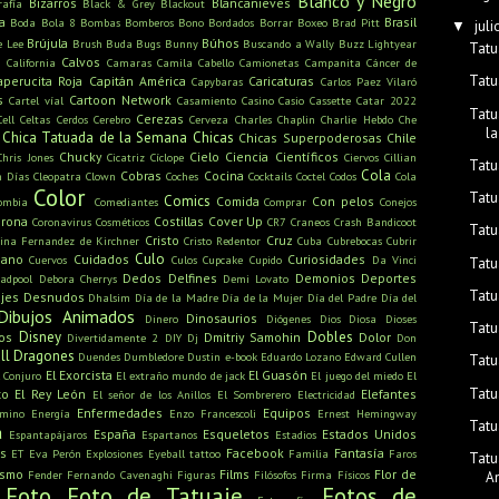
Blanco y Negro
Bizarros
Blancanieves
rafía
Black & Grey
Blackout
a
Brasil
Boda
Bola 8
Bombas
Bomberos
Bono
Bordados
Borrar
Boxeo
Brad Pitt
juli
▼
Brújula
Búhos
e Lee
Brush
Buda
Bugs Bunny
Buscando a Wally
Buzz Lightyear
Tatu
s
Calvos
California
Camaras
Camila Cabello
Camionetas
Campanita
Cáncer de
Tatu
aperucita Roja
Capitán América
Caricaturas
Capybaras
Carlos Paez Vilaró
s
Cartoon Network
Cartel víal
Casamiento
Casino
Casio
Cassette
Catar 2022
Tatu
Cerezas
Cell
Celtas
Cerdos
Cerebro
Cerveza
Charles Chaplin
Charlie Hebdo
Che
la
Chica Tatuada de la Semana
Chicas
Chicas Superpoderosas
Chile
Chucky
Cielo
Ciencia
Científicos
Chris Jones
Cicatriz
Cíclope
Ciervos
Cillian
Tatu
Cola
Cobras
Cocina
n Días
Cleopatra
Clown
Coches
Cocktails
Coctel
Codos
Cola
Color
Tatu
Comics
Comida
Con pelos
ombia
Comediantes
Comprar
Conejos
rona
Costillas
Cover Up
Coronavirus
Cosméticos
CR7
Craneos
Crash Bandicoot
Tatu
Cristo
Cruz
tina Fernandez de Kirchner
Cristo Redentor
Cuba
Cubrebocas
Cubrir
Culo
mano
Cuidados
Curiosidades
Cuervos
Culos
Cupcake
Cupido
Da Vinci
Tatu
Dedos
Delfines
Demonios
Deportes
adpool
Debora Cherrys
Demi Lovato
Tatu
jes
Desnudos
Dhalsim
Día de la Madre
Día de la Mujer
Día del Padre
Día del
Dibujos Animados
Dinosaurios
Dinero
Diógenes
Dios
Diosa
Dioses
Tatu
Disney
Dobles
os
Dmitriy Samohin
Dolor
Divertidamente 2
DIY
Dj
Don
ll
Dragones
Duendes
Dumbledore
Dustin
e-book
Eduardo Lozano
Edward Cullen
Tatu
El Exorcista
El Guasón
l Conjuro
El extraño mundo de jack
El juego del miedo
El
Tatu
to
El Rey León
Elefantes
El señor de los Anillos
El Sombrerero
Electricidad
Enfermedades
Equipos
amino
Energía
Enzo Francescoli
Ernest Hemingway
Tatu
a
España
Esqueletos
Estados Unidos
Espantapájaros
Espartanos
Estadios
s
Facebook
Fantasía
ET
Eva Perón
Explosiones
Eyeball tattoo
Familia
Faros
Tatu
ismo
Films
Flor de
Fender
Fernando Cavenaghi
Figuras
Filósofos
Firma
Físicos
A
Foto
Foto de Tatuaje
Fotos de