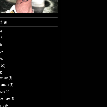
chive
5)
13)
4)
39)
26)
109)
67)
iembre
(3)
iembre
(5)
ubre
(4)
tiembre
(3)
sto
(9)