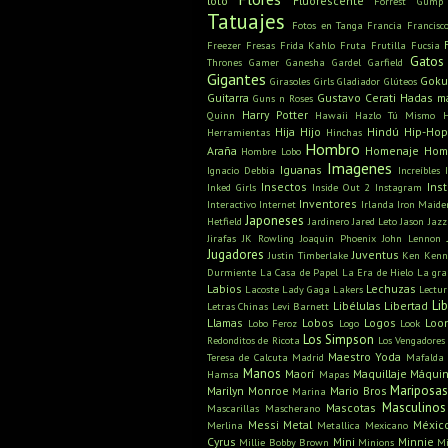
loto
Fluorescente
Forrest Gump
Tatuajes
Fotos en Tanga
Francia
Francisc
Freezer
Fresas
Frida Kahlo
Fruta
Frutilla
Fucsia
Gatos
Thrones
Gamer
Ganesha
Gardel
Garfield
Gigantes
Gok
Girasoles
Girls
Gladiador
Glúteos
Guitarra
Gustavo Cerati
Hadas m
Guns n Roses
Harry Potter
Quinn
Hawaii
Hazlo Tú Mismo
Hija
Hijo
Hindú
Hip-Hop
Herramientas
Hinchas
Hombro
Araña
Homenaje
Hom
Hombre Lobo
Imagenes
Iguanas
Ignacio Debbia
Increíbles
Insectos
Ins
Inked Girls
Inside Out 2
Instagram
Inventores
Interactivo
Internet
Irlanda
Iron Maide
Japoneses
Hetfield
Jardinero
Jared Leto
Jason
Jazz
Jirafas
JK Rowling
Joaquin Phoenix
John Lennon
Jugadores
Juventus
Justin Timberlake
Ken
Kenn
Durmiente
La Casa de Papel
La Era de Hielo
La gra
Labios
Lechuzas
Lacoste
Lady Gaga
Lakers
Lectu
Li
Libélulas
Libertad
Letras Chinas
Levi Barnett
Llamas
Lobos
Logos
Loo
Lobo Feroz
Logo
Look
Los Simpson
Redonditos de Ricota
Los Vengadores
Maestro Yoda
Teresa de Calcuta
Madrid
Mafalda
Manos
Maorí
Maquillaje
Máquin
Hamsa
Mapas
Mariposa
Marilyn Monroe
Mario Bros
Marina
Masculinos
Mascotas
Mascarillas
Mascherano
Messi
Metal
Méxic
Merlina
Metallica
Mexicano
Cyrus
Mini
Minnie
Millie Bobby Brown
Minions
Mi