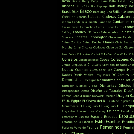
Beso
Bestia
Betty Boop
Bikini
Billie Eilish
Biog
Blancos
Bob Marley
Boc
Blink 182
Bob Esponja
Brazo
Brasil 2014
Brillante
Breaking Bad
Bruc
Cabeza
Caderas
Calavera
Caballos
Cabello
Cantantes
C
mama
Candelaria Tinelli
Cannabis
Carta
Carlos Tevez
Carpinchos
Carrie Fisher
Carros
Católico
Celeste
CatDog
CD
Cejas
Celebridades
Chester Bennington
Guevara
Cheyenne Randall
Chinos
China Zorrilla
Chino Recoba
Chris Evans
Cine
Murphy
Circulos
Ciudades
Clave de Sol
Clayto
Less
Colas
Colgantes
Colibrí
Colo-Colo
Colo-Color
Col
Consejos
Corazones
Copas
Co
Construcciones
Cristiano
Crema
Crepúsculo
Cristiano Ronaldo
Cris
Cuello
Cuentos
Cuerpo Hu
Cuero Cabelludo
Dados
Darth Vader
DC Comics
Davy Jones
De
Deportistas
Desmotivaciones Tatua
Descargar
Diamantes
Dibujos
tatuador
Diablas
Diablo
Diseño de Tatuajes
Diseñ
Discapacidad
Discos
Dragon Ba
Ramón
Donald Trump
Dotwork
Drácula
EEUU
Egipto
El Chavo del 8
El club de la pelea
E
El Principi
Monumental
El Pinguino
El Pingüino
Eminem
Elegantes
Eleven
Elvis Presley
En el c
Espald
Espacio
Espadas
Escorpiones
Escudos
Estilo
Estrellas
Estudio
Estatua de la Libertad
Femeninos
Felinos
Femin
Federico Valverde
Flores