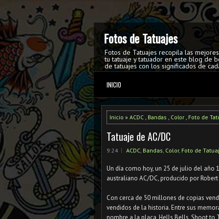
Fotos de Tatuajes
Fotos de Tatuajes recopila las mejore
tu tatuaje y tatuador en este blog de b
de tatuajes con los significados de cad
INICIO
Inicio
»
ACDC
,
Bandas
,
Color
,
Foto de Tat
Tatuaje de AC/DC
9:24
ACDC
,
Bandas
,
Color
,
Foto de Tatua
Un día como hoy, un 25 de julio del año 1
australiano AC/DC, producido por Robert 
⠀
Con cerca de 50 millones de copias vendi
vendidos de la historia. Entre sus memor
nombre a la placa, Hells Bells, Shoot to 