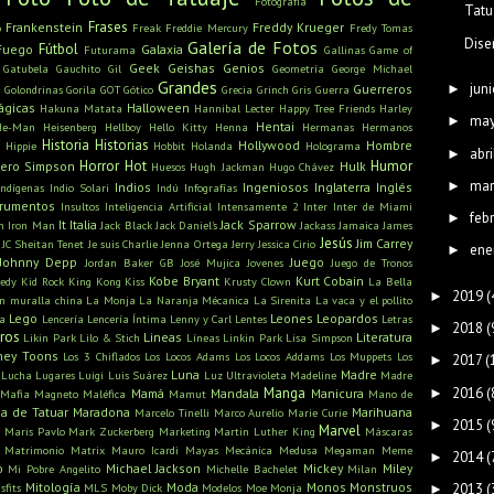
Fotografía
Tatu
Frases
Frankenstein
Freddy Krueger
o
Freak
Freddie Mercury
Fredy Tomas
Dise
Galería de Fotos
Fútbol
Fuego
Galaxia
Futurama
Gallinas
Game of
Geek
Geishas
Genios
Gatubela
Gauchito Gil
Geometría
George Michael
Grandes
juni
►
u
Guerreros
Golondrinas
Gorila
GOT
Gótico
Grecia
Grinch
Gris
Guerra
ágicas
Halloween
Hakuna Matata
Hannibal Lecter
Happy Tree Friends
Harley
ma
►
Hentai
He-Man
Heisenberg
Hellboy
Hello Kitty
Henna
Hermanas
Hermanos
Historia
Historias
Hollywood
Hombre
Hippie
Hobbit
Holanda
Holograma
abri
►
Horror
Hot
Humor
ero Simpson
Hulk
Huesos
Hugh Jackman
Hugo Chávez
mar
►
Indios
Ingeniosos
Inglaterra
Inglés
Indígenas
Indio Solari
Indú
Infografías
trumentos
Insultos
Inteligencia Artificial
Intensamente 2
Inter
Inter de Miami
feb
►
It
Italia
Jack Sparrow
n
Iron Man
Jack Black
Jack Daniel's
Jackass
Jamaica
James
Jesús
Jim Carrey
JC Sheitan Tenet
Je suis Charlie
Jenna Ortega
Jerry
Jessica Cirio
ene
►
Johnny Depp
Juego
Jordan Baker GB
José Mujica
Jovenes
Juego de Tronos
Kobe Bryant
Kurt Cobain
edy
Kid Rock
King Kong
Kiss
Krusty Clown
La Bella
2019
(
►
n muralla china
La Monja
La Naranja Mécanica
La Sirenita
La vaca y el pollito
Lego
Leones
Leopardos
ra
Lencería
Lencería Íntima
Lenny y Carl
Lentes
Letras
2018
(
►
bros
Lineas
Literatura
Likin Park
Lilo & Stich
Líneas
Linkin Park
Lisa Simpson
ney Toons
Los 3 Chiflados
Los Locos Adams
Los Locos Addams
Los Muppets
Los
2017
(
►
Luna
Madre
Lucha
Lugares
Luigi
Luis Suárez
Luz Ultravioleta
Madeline
Madre
2016
(
Manga
►
Mamá
Mandala
Manicura
Mafia
Magneto
Maléfica
Mamut
Mano de
a de Tatuar
Maradona
Marihuana
Marcelo Tinelli
Marco Aurelio
Marie Curie
2015
(
►
s
Marvel
Maris Pavlo
Mark Zuckerberg
Marketing
Martin Luther King
Máscaras
Matrimonio
Matrix
Mauro Icardi
Mayas
Mecánica
Medusa
Megaman
Meme
2014
(
►
o
Michael Jackson
Mickey
Miley
Mi Pobre Angelito
Michelle Bachelet
Milan
Mitología
Moda
Monos
Monstruos
sfits
MLS
Moby Dick
Modelos
Moe
Monja
2013
(
►