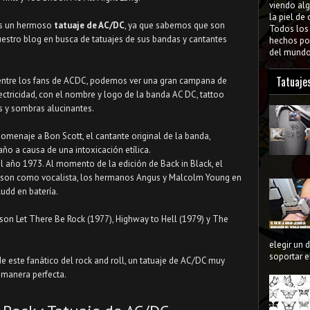
viendo al
la piel de
es un hermoso
tatuaje de AC/DC
, ya que sabemos que son
Todos lo
uestro blog en busca de tatuajes de sus bandas y cantantes
hechos por
del mundo 
Tatuaje
 entre los fans de ACDC, podemos ver una gran campana de
ectricidad, con el nombre y logo de la banda AC DC, tattoo
os y sombras alucinantes.
homenaje a Bon Scott, el cantante original de la banda,
ño a causa de una intoxicación etílica.
el año 1973. Al momento de la edición de Back in Black, el
nson como vocalista, los hermanos Angus y Malcolm Young en
 Rudd en batería.
on Let There Be Rock (1977), Highway to Hell (1979) y The
elegir un 
soportar el
de este fanático del rock and roll, un tatuaje de AC/DC muy
e manera perfecta.