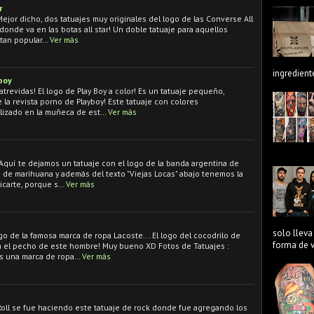
r
 Mejor dicho, dos tatuajes muy originales del logo de las Converse All
 donde va en las botas all star! Un doble tatuaje para aquellos
 tan popular…
Ver más
ingredient
boy
atrevidas! El logo de Play Boy a color! Es un tatuaje pequeño,
e la revista porno de Playboy! Este tatuaje con colores
ealizado en la muñeca de est…
Ver más
 Aquí te dejamos un tatuaje con el logo de la banda argentina de
as de marihuana y además del texto "Viejas Locas" abajo tenemos la
icarte, porque s…
Ver más
solo lleva
go de la famosa marca de ropa Lacoste... El logo del cocodrilo de
forma de ve
n el pecho de este hombre! Muy bueno XD Fotos de Tatuajes :
es una marca de ropa…
Ver más
Roll se fue haciendo este tatuaje de rock donde fue agregando los