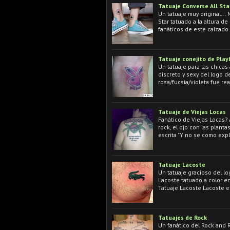
Tatuaje Converse All Sta
Un tatuaje muy original...
Star tatuado a la altura de
fanáticos de este calzado
Tatuaje conejito de Play
Un tatuaje para las chicas 
discreto y sexy del logo d
rosa/fucsia/violeta fue r
Tatuaje de Viejas Locas
Fanático de Viejas Locas?
rock, el ojo con las plant
escrita "Y no se como expl
Tatuaje Lacoste
Un tatuaje gracioso del lo
Lacoste tatuado a color e
Tatuaje Lacoste Lacoste 
Tatuajes de Rock
Un fanático del Rock and 