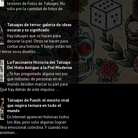
lectores de Fotos de Tatuajes. No
sólo por la cantidad de fotos de
Tatuajes de terror: galería de ideas
oscuras y su significado
Hay tatuajes que se hacen para
decorar la piel. Otros se hacen para
contar una historia. Y luego están los
 terror: esos diseños ...
La Fascinante Historia del Tatuaje:
Del Hielo Antiguo a la Piel Moderna
¿Te has preguntado alguna vez por
qué millones de personas en el
mundo deciden marcar su piel para
Qué hay detrás de este impulso ...
Tatuajes de Punch: el monito viral
que inspira ternura en todo el
mundo
En Internet aparecen historias todos
los días, pero solo algunas logran
fibra emocional colectiva. Y cuando eso
 fenómen...