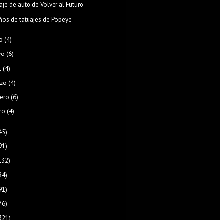
aje de auto de Volver al Futuro
ños de tatuajes de Popeye
o
(4)
yo
(6)
l
(4)
zo
(4)
rero
(6)
ro
(4)
45)
91)
132)
84)
91)
76)
321)