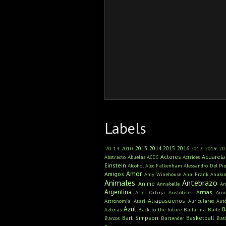
Labels
2013
2014
2015
2016
'70
13
2010
2017
2019
20
Actores
Acuarela
Abstracto
Abuelas
ACDC
Actrices
Einstein
Alcohol
Alec Falkenham
Alessandro Del Pie
Amor
Amigos
Amy Winehouse
Ana Frank
Anaki
Animales
Antebrazo
Anime
Annabelle
An
Argentina
Armas
Ariel Ortega
Aristóteles
Arn
Atrapasueños
Astronomía
Atari
Auriculares
Aut
Azul
B
Aztecas
Back to the future
Bailarina
Baile
Bart Simpson
Basketball
Barcos
Bartender
Bat