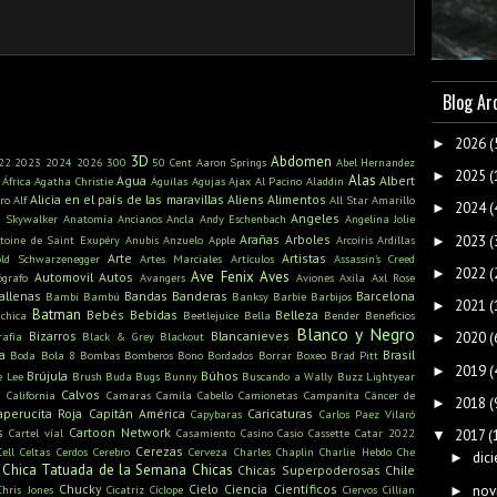
Blog Ar
2026
(
►
3D
Abdomen
22
2023
2024
2026
300
50 Cent
Aaron Springs
Abel Hernandez
2025
(
►
Alas
Agua
Albert
África
Agatha Christie
Águilas
Agujas
Ajax
Al Pacino
Aladdin
Alicia en el país de las maravillas
Aliens
Alimentos
ro
Alf
All Star
Amarillo
2024
(
►
Angeles
n Skywalker
Anatomía
Ancianos
Ancla
Andy Eschenbach
Angelina Jolie
Arañas
Arboles
2023
(
toine de Saint Exupéry
Anubis
Anzuelo
Apple
Arcoíris
Ardillas
►
Arte
Artistas
old Schwarzenegger
Artes Marciales
Artículos
Assassin's Creed
2022
(
►
Ave Fenix
Aves
Automovil
Autos
ógrafo
Avangers
Aviones
Axila
Axl Rose
allenas
Bandas
Banderas
Barcelona
Bambi
Bambú
Banksy
Barbie
Barbijos
2021
(
►
Batman
Bebés
Bebidas
Belleza
ichica
Beetlejuice
Bella
Bender
Beneficios
Blanco y Negro
Bizarros
Blancanieves
rafía
Black & Grey
Blackout
2020
(
►
a
Brasil
Boda
Bola 8
Bombas
Bomberos
Bono
Bordados
Borrar
Boxeo
Brad Pitt
2019
(
►
Brújula
Búhos
e Lee
Brush
Buda
Bugs Bunny
Buscando a Wally
Buzz Lightyear
s
Calvos
California
Camaras
Camila Cabello
Camionetas
Campanita
Cáncer de
2018
(
►
aperucita Roja
Capitán América
Caricaturas
Capybaras
Carlos Paez Vilaró
s
Cartoon Network
Cartel víal
Casamiento
Casino
Casio
Cassette
Catar 2022
2017
(
▼
Cerezas
Cell
Celtas
Cerdos
Cerebro
Cerveza
Charles Chaplin
Charlie Hebdo
Che
dic
►
Chica Tatuada de la Semana
Chicas
Chicas Superpoderosas
Chile
Chucky
Cielo
Ciencia
Científicos
nov
Chris Jones
Cicatriz
Cíclope
Ciervos
Cillian
►