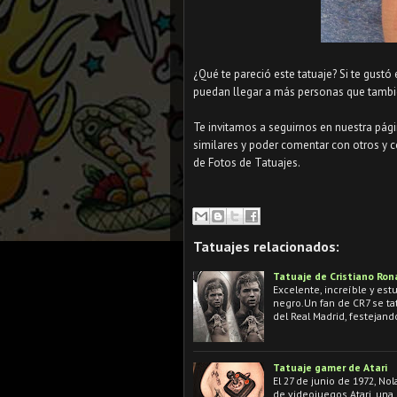
¿Qué te pareció este tatuaje? Si te gustó
puedan llegar a más personas que tambié
Te invitamos a seguirnos en nuestra pág
similares y poder comentar con otros y c
de Fotos de Tatuajes.
Tatuajes relacionados:
Tatuaje de Cristiano Ron
Excelente, increíble y est
negro.Un fan de CR7 se ta
del Real Madrid, festejan
Tatuaje gamer de Atari
El 27 de junio de 1972, N
de videojuegos Atari, una