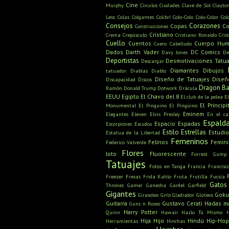
Cine
Murphy
Circulos
Ciudades
Clave de Sol
Clayto
Less
Colas
Colgantes
Colibrí
Colo-Colo
Colo-Color
Col
Consejos
Corazones
Copas
Co
Construcciones
Cristiano
Crema
Crepúsculo
Cristiano Ronaldo
Cris
Cuello
Cuentos
Cuerpo Hu
Cuero Cabelludo
Dados
Darth Vader
DC Comics
Davy Jones
De
Deportistas
Desmotivaciones Tatua
Descargar
Diamantes
Dibujos
tatuador
Diablas
Diablo
Diseño de Tatuajes
Diseñ
Discapacidad
Discos
Dragon Ba
Ramón
Donald Trump
Dotwork
Drácula
EEUU
Egipto
El Chavo del 8
El club de la pelea
E
El Principi
Monumental
El Pinguino
El Pingüino
Eminem
Elegantes
Eleven
Elvis Presley
En el c
Espald
Espacio
Espadas
Escorpiones
Escudos
Estilo
Estrellas
Estudio
Estatua de la Libertad
Femeninos
Felinos
Femin
Federico Valverde
Flores
loto
Fluorescente
Forrest Gump
Tatuajes
Fotos en Tanga
Francia
Francisc
Freezer
Fresas
Frida Kahlo
Fruta
Frutilla
Fucsia
Gatos
Thrones
Gamer
Ganesha
Gardel
Garfield
Gigantes
Gok
Girasoles
Girls
Gladiador
Glúteos
Guitarra
Gustavo Cerati
Hadas m
Guns n Roses
Harry Potter
Quinn
Hawaii
Hazlo Tú Mismo
Hija
Hijo
Hindú
Hip-Hop
Herramientas
Hinchas