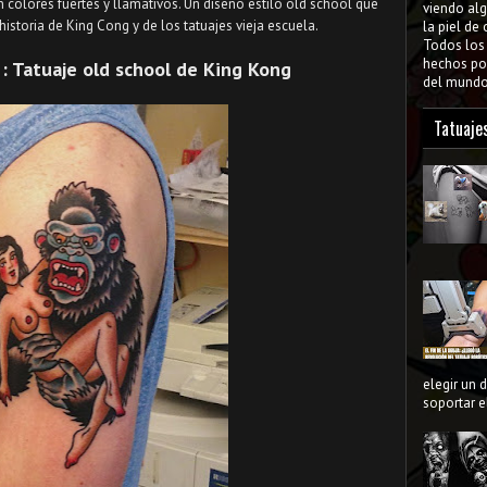
 colores fuertes y llamativos. Un diseño estilo old school que
viendo al
istoria de King Cong y de los tatuajes vieja escuela.
la piel de
Todos lo
hechos por
 : Tatuaje old school de King Kong
del mundo 
Tatuaje
elegir un 
soportar el