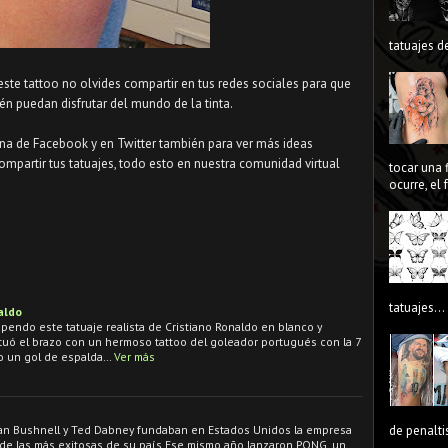
tatuajes de
 este tattoo no olvides compartir en tus redes sociales para que
n puedan disfrutar del mundo de la tinta.
ina de Facebook y en Twitter también para ver más ideas
ompartir tus tatuajes, todo esto en nuestra comunidad virtual
tocar una 
ocurre, el
tatuajes...
aldo
upendo este tatuaje realista de Cristiano Ronaldo en blanco y
tuó el brazo con un hermoso tattoo del goleador portugués con la 7
do un gol de espalda…
Ver más
olan Bushnell y Ted Dabney fundaban en Estados Unidos la empresa
de penaltis
 de las más exitosas de su país.Ese mismo año lanzaron PONG, un