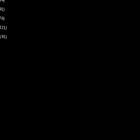
84)
91)
76)
321)
191)