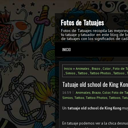
Fotos de Tatuajes
Fotos de Tatuajes recopila las mejore
tu tatuaje y tatuador en este blog de b
de tatuajes con los significados de cad
INICIO
Inicio
»
Animales
,
Brazo
,
Color
,
Foto de T
,
Simios
,
Tattoo
,
Tattoo Photos
,
Tattoos
,
Tatuaje old school de King Ko
16:59
Animales
,
Brazo
,
Color
,
Foto de Ta
Simios
,
Tattoo
,
Tattoo Photos
,
Tattoos
,
Tat
Un
tatuaje old school de King Kong
muy
En tatuaje podemos ver a la chica desnuda