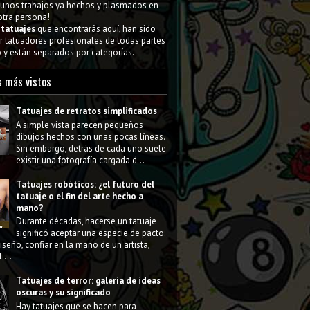
gunos trabajos ya hechos y plasmados en
 otra persona!
s
tatuajes
que encontrarás aquí, han sido
 tatuadores profesionales de todas partes
y están separados por categorías.
s más vistos
Tatuajes de retratos simplificados
A simple vista parecen pequeños
dibujos hechos con unas pocas líneas.
Sin embargo, detrás de cada uno suele
existir una fotografía cargada d...
Tatuajes robóticos: ¿el futuro del
tatuaje o el fin del arte hecho a
mano?
Durante décadas, hacerse un tatuaje
significó aceptar una especie de pacto:
diseño, confiar en la mano de un artista,
 ...
Tatuajes de terror: galería de ideas
oscuras y su significado
Hay tatuajes que se hacen para