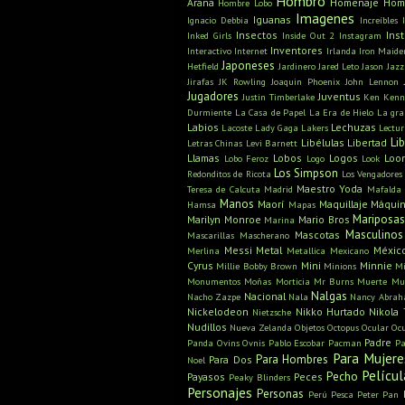
Hombro
Araña
Homenaje
Hom
Hombre Lobo
Imagenes
Iguanas
Ignacio Debbia
Increíbles
Insectos
Ins
Inked Girls
Inside Out 2
Instagram
Inventores
Interactivo
Internet
Irlanda
Iron Maide
Japoneses
Hetfield
Jardinero
Jared Leto
Jason
Jazz
Jirafas
JK Rowling
Joaquin Phoenix
John Lennon
Jugadores
Juventus
Justin Timberlake
Ken
Kenn
Durmiente
La Casa de Papel
La Era de Hielo
La gra
Labios
Lechuzas
Lacoste
Lady Gaga
Lakers
Lectu
Li
Libélulas
Libertad
Letras Chinas
Levi Barnett
Llamas
Lobos
Logos
Loo
Lobo Feroz
Logo
Look
Los Simpson
Redonditos de Ricota
Los Vengadores
Maestro Yoda
Teresa de Calcuta
Madrid
Mafalda
Manos
Maorí
Maquillaje
Máquin
Hamsa
Mapas
Mariposa
Marilyn Monroe
Mario Bros
Marina
Masculinos
Mascotas
Mascarillas
Mascherano
Messi
Metal
Méxic
Merlina
Metallica
Mexicano
Cyrus
Mini
Minnie
Millie Bobby Brown
Minions
Mi
Monumentos
Moñas
Morticia
Mr Burns
Muerte
Mu
Nalgas
Nacional
Nacho Zazpe
Nala
Nancy Abra
Nickelodeon
Nikko Hurtado
Nikola 
Nietzsche
Nudillos
Nueva Zelanda
Objetos
Octopus
Ocular
Oc
Padre
Panda
Ovins
Ovnis
Pablo Escobar
Pacman
Pa
Para Mujere
Para Hombres
Para Dos
Noel
Películ
Pecho
Payasos
Peces
Peaky Blinders
Personajes
Personas
Perú
Pesca
Peter Pan