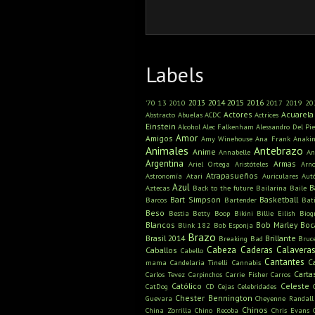
Labels
2013
2014
2015
2016
'70
13
2010
2017
2019
20
Actores
Acuarela
Abstracto
Abuelas
ACDC
Actrices
Einstein
Alcohol
Alec Falkenham
Alessandro Del Pie
Amor
Amigos
Amy Winehouse
Ana Frank
Anaki
Animales
Antebrazo
Anime
Annabelle
An
Argentina
Armas
Ariel Ortega
Aristóteles
Arn
Atrapasueños
Astronomía
Atari
Auriculares
Aut
Azul
B
Aztecas
Back to the future
Bailarina
Baile
Bart Simpson
Basketball
Barcos
Bartender
Bat
Beso
Bestia
Betty Boop
Bikini
Billie Eilish
Biog
Blancos
Bob Marley
Boc
Blink 182
Bob Esponja
Brazo
Brasil 2014
Brillante
Breaking Bad
Bruc
Cabeza
Caderas
Calavera
Caballos
Cabello
Cantantes
C
mama
Candelaria Tinelli
Cannabis
Carta
Carlos Tevez
Carpinchos
Carrie Fisher
Carros
Católico
Celeste
CatDog
CD
Cejas
Celebridades
Chester Bennington
Guevara
Cheyenne Randall
Chinos
China Zorrilla
Chino Recoba
Chris Evans