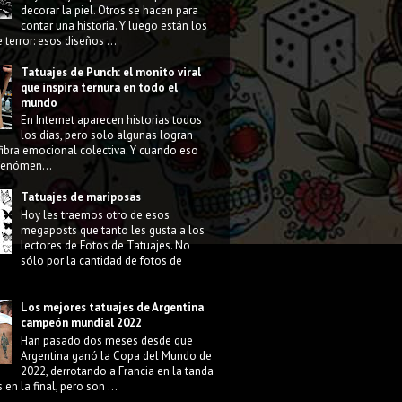
decorar la piel. Otros se hacen para
contar una historia. Y luego están los
 terror: esos diseños ...
Tatuajes de Punch: el monito viral
que inspira ternura en todo el
mundo
En Internet aparecen historias todos
los días, pero solo algunas logran
fibra emocional colectiva. Y cuando eso
 fenómen...
Tatuajes de mariposas
Hoy les traemos otro de esos
megaposts que tanto les gusta a los
lectores de Fotos de Tatuajes. No
sólo por la cantidad de fotos de
Los mejores tatuajes de Argentina
campeón mundial 2022
Han pasado dos meses desde que
Argentina ganó la Copa del Mundo de
2022, derrotando a Francia en la tanda
 en la final, pero son ...