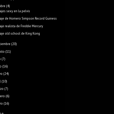
ubre
(4)
ajes sexy en la pelvis
aje de Homero Simpson Record Guiness
aje realista de Freddie Mercury
aje old school de King Kong
tiembre
(20)
sto
(11)
o
(7)
o
(16)
yo
(24)
l
(10)
zo
(7)
rero
(6)
ro
(16)