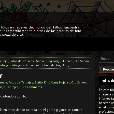
s fotos e imágenes del mundo del Tattoo! Encuentra
elleza y estilo y no te pierdas de las galerías de foto
a pieza de arte.
atuaje
,
Fotos de Tatuajes
,
Gorila
,
King Kong
,
Mujeres
,
Old School
Tatuaje
,
Tatuajes
» Tatuaje old school de King Kong
Popula
ng
Fotos d
tuaje
,
Fotos de Tatuajes
,
Gorila
,
King Kong
,
Mujeres
,
Old School
,
uaje
,
Tatuajes
No comments
En este bl
imágenes 
 colorido y bonito.
Internet, 
hacerse u
en el mun
 en tetas siendo raptada por el gorila gigante, un tatuaje
profesiona