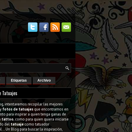
r
Etiquetas
Archivo
e Tatuajes
og, intentaremos recopilar las mejores
y
fotos de tatuajes
que encontramos en
tanto para inspirar a quien tenga ganas de
n
tattoo
, como para quien quiera iniciarse
do del
tatuaje
como tatuador
l... Un Blog para buscar la inspiración,