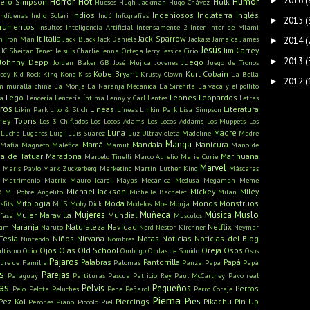
2016
(
►
Horror
Hot
Humor
ero Simpson
Hulk
Huesos
Hugh Jackman
Hugo Chávez
Indios
Ingeniosos
Inglaterra
Inglés
Indígenas
Indio Solari
Indú
Infografías
2015
(
►
trumentos
Insultos
Inteligencia Artificial
Intensamente 2
Inter
Inter de Miami
It
Italia
Jack Sparrow
n
Iron Man
Jack Black
Jack Daniel's
Jackass
Jamaica
James
2014
(
►
Jesús
Jim Carrey
JC Sheitan Tenet
Je suis Charlie
Jenna Ortega
Jerry
Jessica Cirio
2013
(
►
Johnny Depp
Juego
Jordan Baker GB
José Mujica
Jovenes
Juego de Tronos
Kobe Bryant
Kurt Cobain
edy
Kid Rock
King Kong
Kiss
Krusty Clown
La Bella
2012
(
►
n muralla china
La Monja
La Naranja Mécanica
La Sirenita
La vaca y el pollito
Lego
Leones
Leopardos
ra
Lencería
Lencería Íntima
Lenny y Carl
Lentes
Letras
bros
Lineas
Literatura
Likin Park
Lilo & Stich
Líneas
Linkin Park
Lisa Simpson
ney Toons
Los 3 Chiflados
Los Locos Adams
Los Locos Addams
Los Muppets
Los
Luna
Madre
Lucha
Lugares
Luigi
Luis Suárez
Luz Ultravioleta
Madeline
Madre
Manga
Mamá
Mandala
Manicura
Mafia
Magneto
Maléfica
Mamut
Mano de
a de Tatuar
Maradona
Marihuana
Marcelo Tinelli
Marco Aurelio
Marie Curie
s
Marvel
Maris Pavlo
Mark Zuckerberg
Marketing
Martin Luther King
Máscaras
Matrimonio
Matrix
Mauro Icardi
Mayas
Mecánica
Medusa
Megaman
Meme
o
Michael Jackson
Mickey
Miley
Mi Pobre Angelito
Michelle Bachelet
Milan
Mitología
Moda
Monos
Monstruos
sfits
MLS
Moby Dick
Modelos
Moe
Monja
Mujeres
Muñeca
Música
Muslo
Mujer Maravilla
Mundial
fasa
Musculos
Naranja
Naturaleza
Navidad
Netflix
ham
Naruto
Nerd
Néstor Kirchner
Neymar
Tesla
Niños
Nirvana
Notas
Noticias
Noticias del Blog
Nintendo
Nombres
Ojos
Olas
Old School
Oreja
Osos
ultismo
Odio
Ombligo
Ondas de Sonido
Osos
Pajaros
Palabras
Pantorrilla
Papá
dre de Familia
Palomas
Panza
Papa
Papá
s
Parejas
Paraguay
Partituras
Pascua
Patricio Rey
Paul McCartney
Pavo real
as
Pelvis
Pequeños
Perros
Pelo
Pelota
Peluches
Pene
Peñarol
Perro Coraje
Pierna
Pies
Pez Koi
Piercings
Pikachu
Pin Up
Pezones
Piano
Piccolo
Piel