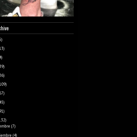
chive
5)
13)
4)
39)
26)
109)
67)
45)
91)
132)
iembre
(7)
iembre
(4)