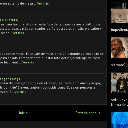
o en el tenis de mesa.…
Ver más
 en el brazo
ores para hombre! Aquí en esta foto de tatuajes vemos el tattoo de
ioletas, rosas y más variedades de flores a color, un pájaro picaflor y
ingredient
y blanc…
Ver más
aros sobre Messi. El tatuaje de Messiento Chill donde vemos a Lio de
iña colada.Anteriormente nuestra foto del mejor tatuaje de Messi
e hizo viral. …
Ver más
siempre? ¿
ranger Things
leven de Stranger Things en el brazo, realizado en blanco y negro,
nds don't lie".Eleven, también conocida como El, es un personaje
visión "S…
Ver más
solo lleva
forma de ve
Inicio
Entrada antigua →