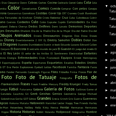
Cola
Cobras
Cocina
n Días
Cleopatra
Clown
Coches
Cocktails
Coctel
Codos
Cola
oct
▼
Color
Comics
Comida
Con pelos
ombia
Comediantes
Comprar
Conejos
Tatu
rona
Costillas
Cover Up
Coronavirus
Cosméticos
CR7
Craneos
Crash Bandicoot
Cristo
Cruz
tina Fernandez de Kirchner
Cristo Redentor
Cuba
Cubrebocas
Cubrir
Tatu
Culo
mano
Cuidados
Curiosidades
Cuervos
Culos
Cupcake
Cupido
Da Vinci
Tatu
Dedos
Delfines
Demonios
Deportes
adpool
Debora Cherrys
Demi Lovato
jes
Desnudos
Dhalsim
Día de la Madre
Día de la Mujer
Día del Padre
Día del
Tatu
Dibujos Animados
Dinosaurios
Dinero
Diógenes
Dios
Diosa
Dioses
Disney
Dobles
os
Dmitriy Samohin
Dolor
Divertidamente 2
DIY
Dj
Don
ll
Dragones
sep
Duendes
Dumbledore
Dustin
e-book
Eduardo Lozano
Edward Cullen
►
El Exorcista
El Guasón
l Conjuro
El extraño mundo de jack
El juego del miedo
El
ago
►
to
El Rey León
Elefantes
El señor de los Anillos
El Sombrerero
Electricidad
Enfermedades
Equipos
amino
Energía
Enzo Francescoli
Ernest Hemingway
juli
►
a
España
Esqueletos
Estados Unidos
Espantapájaros
Espartanos
Estadios
s
Facebook
Fantasía
juni
ET
Eva Perón
Explosiones
Eyeball tattoo
Familia
Faros
►
ismo
Films
Flor de
Fender
Fernando Cavenaghi
Figuras
Filósofos
Firma
Físicos
ma
►
Foto
Foto de Tatuaje
Fotos de
Fotografía
abri
►
Frases
Frankenstein
Freddy Krueger
o
Freak
Freddie Mercury
Fredy Tomas
Galería de Fotos
Fútbol
Fuego
Galaxia
Futurama
Gallinas
Game of
mar
►
Geek
Geishas
Genios
Gatubela
Gauchito Gil
Geometría
George Michael
feb
Grandes
►
u
Guerreros
Golondrinas
Gorila
GOT
Gótico
Grecia
Grinch
Gris
Guerra
ágicas
Halloween
Hakuna Matata
Hannibal Lecter
Happy Tree Friends
Harley
ene
►
Hentai
He-Man
Heisenberg
Hellboy
Hello Kitty
Henna
Hermanas
Hermanos
Historia
Historias
Hollywood
Hombre
Hippie
Hobbit
Holanda
Holograma