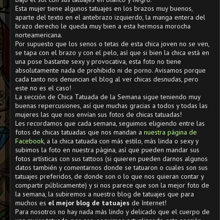
Esta mujer tiene algunos tatuajes en los brazos muy buenos,
aparte del texto en el antebrazo izquierdo, la manga entera del
brazo derecho le queda muy bien a esta hermosa morocha
norteamericana.
Por supuesto que los senos o tetas de esta chica joven no se ven,
se tapa con el brazo y con el pelo, así que si bien la chica está en
una pose bastante sexy y provocativa, esta foto no tiene
absolutamente nada de prohibido ni de porno. Avisamos porque
cada tanto nos denuncian el blog al ver chicas desnudas, pero
este no es el caso!
La sección de Chica Tatuada de la Semana sigue teniendo muy
buenas repercusiones, así que muchas gracias a todos y todas las
mujeres las que nos envían sus fotos de chicas tatuadas!
Les recordamos que cada semana, seguimos eligiendo entre las
fotos de chicas tatuadas que nos mandan a
nuestra página de
Facebook
, a la chica tatuada con más estilo, más linda o sexy y
subimos la foto en nuestra página, así que pueden mandar sus
fotos artísticas con sus tattoos (si quieren pueden darnos algunos
datos también y comentarnos donde se tatuaron o cuales son sus
tatuajes preferidos, de donde son o lo que nos quieran contar y
compartir públicamente) y si nos parece que son la mejor foto de
la semana, la subiremos a nuestro blog de tatuajes que para
muchos es
el mejor blog de tatuajes
de Internet!
Para nosotros no hay nada más lindo y delicado que el cuerpo de