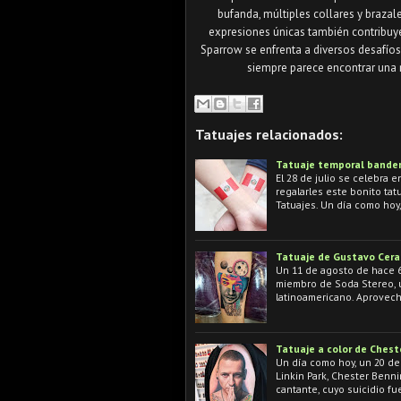
bufanda, múltiples collares y brazal
expresiones únicas también contribuyen
Sparrow se enfrenta a diversos desafíos
siempre parece encontrar una m
Tatuajes relacionados:
Tatuaje temporal bander
El 28 de julio se celebra 
regalarles este bonito ta
Tatuajes. Un día como hoy,
Tatuaje de Gustavo Cerat
Un 11 de agosto de hace 61
miembro de Soda Stereo, u
latinoamericano. Aprovech
Tatuaje a color de Ches
Un día como hoy, un 20 de 
Linkin Park, Chester Benni
cantante, cuyo suicidio f