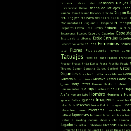
Diamantes
Dibujos
tatuador
Diablas
Diablo
Diseño de Tatuajes
Diseñ
Discapacidad
Discos
Dragon Ba
Ramón
Donald Trump
Dotwork
Drácula
EEUU
Egipto
El Chavo del 8
El club de la pelea
E
El Principi
Monumental
El Pinguino
El Pingüino
Eminem
Elegantes
Eleven
Elvis Presley
En el c
Espald
Espacio
Espadas
Escorpiones
Escudos
Estilo
Estrellas
Estudio
Estatua de la Libertad
Femeninos
Felinos
Femin
Federico Valverde
Flores
loto
Fluorescente
Forrest Gump
Tatuajes
Fotos en Tanga
Francia
Francisc
Freezer
Fresas
Frida Kahlo
Fruta
Frutilla
Fucsia
Gatos
Thrones
Gamer
Ganesha
Gardel
Garfield
Gigantes
Gok
Girasoles
Girls
Gladiador
Glúteos
Guitarra
Gustavo Cerati
Hadas m
Guns n Roses
Harry Potter
Quinn
Hawaii
Hazlo Tú Mismo
Hija
Hijo
Hindú
Hip-Hop
Herramientas
Hinchas
Hombro
Araña
Homenaje
Hom
Hombre Lobo
Imagenes
Iguanas
Ignacio Debbia
Increíbles
Insectos
Ins
Inked Girls
Inside Out 2
Instagram
Inventores
Interactivo
Internet
Irlanda
Iron Maide
Japoneses
Hetfield
Jardinero
Jared Leto
Jason
Jazz
Jirafas
JK Rowling
Joaquin Phoenix
John Lennon
Jugadores
Juventus
Justin Timberlake
Ken
Kenn
Durmiente
La Casa de Papel
La Era de Hielo
La gra