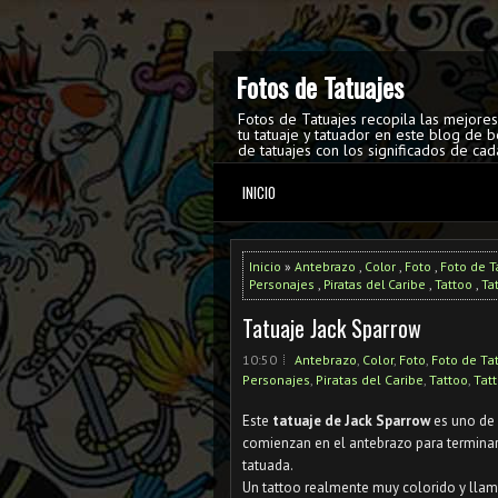
Fotos de Tatuajes
Fotos de Tatuajes recopila las mejore
tu tatuaje y tatuador en este blog de b
de tatuajes con los significados de cad
INICIO
Inicio
»
Antebrazo
,
Color
,
Foto
,
Foto de T
Personajes
,
Piratas del Caribe
,
Tattoo
,
Ta
Tatuaje Jack Sparrow
10:50
Antebrazo
,
Color
,
Foto
,
Foto de Ta
Personajes
,
Piratas del Caribe
,
Tattoo
,
Tat
Este
tatuaje de Jack Sparrow
es uno de 
comienzan en el antebrazo para termina
tatuada.
Un tattoo realmente muy colorido y lla