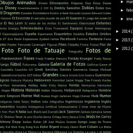
mar
►
Dibujos Animados
Dinosaurios
Dinero
Diógenes
Dios
Diosa
Dioses
Disney
Dobles
os
Dmitriy Samohin
Dolor
Divertidamente 2
DIY
Dj
Don
feb
►
ll
Dragones
Duendes
Dumbledore
Dustin
e-book
Eduardo Lozano
Edward Cullen
El Exorcista
El Guasón
l Conjuro
El extraño mundo de jack
El juego del miedo
El
ene
►
to
El Rey León
Elefantes
El señor de los Anillos
El Sombrerero
Electricidad
Enfermedades
Equipos
amino
Energía
Enzo Francescoli
Ernest Hemingway
2014
(
►
a
España
Esqueletos
Estados Unidos
Espantapájaros
Espartanos
Estadios
s
Facebook
Fantasía
ET
Eva Perón
Explosiones
Eyeball tattoo
Familia
Faros
2013
(
►
ismo
Films
Flor de
Fender
Fernando Cavenaghi
Figuras
Filósofos
Firma
Físicos
2012
(
►
Foto
Foto de Tatuaje
Fotos de
Fotografía
Frases
Frankenstein
Freddy Krueger
o
Freak
Freddie Mercury
Fredy Tomas
Galería de Fotos
Fútbol
Fuego
Galaxia
Futurama
Gallinas
Game of
Geek
Geishas
Genios
Gatubela
Gauchito Gil
Geometría
George Michael
Grandes
u
Guerreros
Golondrinas
Gorila
GOT
Gótico
Grecia
Grinch
Gris
Guerra
ágicas
Halloween
Hakuna Matata
Hannibal Lecter
Happy Tree Friends
Harley
Hentai
He-Man
Heisenberg
Hellboy
Hello Kitty
Henna
Hermanas
Hermanos
Historia
Historias
Hollywood
Hombre
Hippie
Hobbit
Holanda
Holograma
Horror
Hot
Humor
ero Simpson
Hulk
Huesos
Hugh Jackman
Hugo Chávez
Indios
Ingeniosos
Inglaterra
Inglés
Indígenas
Indio Solari
Indú
Infografías
trumentos
Insultos
Inteligencia Artificial
Intensamente 2
Inter
Inter de Miami
It
Italia
Jack Sparrow
n
Iron Man
Jack Black
Jack Daniel's
Jackass
Jamaica
James
Jesús
Jim Carrey
JC Sheitan Tenet
Je suis Charlie
Jenna Ortega
Jerry
Jessica Cirio
Johnny Depp
Juego
Jordan Baker GB
José Mujica
Jovenes
Juego de Tronos
Kobe Bryant
Kurt Cobain
edy
Kid Rock
King Kong
Kiss
Krusty Clown
La Bella
n muralla china
La Monja
La Naranja Mécanica
La Sirenita
La vaca y el pollito