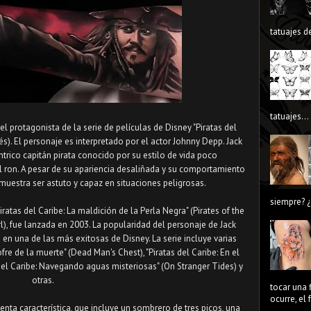
tatuajes de
tatuajes...
el protagonista de la serie de películas de Disney "Piratas del
lés). El personaje es interpretado por el actor Johnny Depp. Jack
trico capitán pirata conocido por su estilo de vida poco
l ron. A pesar de su apariencia desaliñada y su comportamiento
uestra ser astuto y capaz en situaciones peligrosas.
siempre? ¿
Piratas del Caribe: La maldición de la Perla Negra" (Pirates of the
l), fue lanzada en 2003. La popularidad del personaje de Jack
 en una de las más exitosas de Disney. La serie incluye varias
fre de la muerte" (Dead Man's Chest), "Piratas del Caribe: En el
s del Caribe: Navegando aguas misteriosas" (On Stranger Tides) y
otras.
tocar una 
ocurre, el
nta característica, que incluye un sombrero de tres picos, una