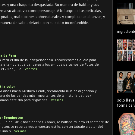
etes, y una chaqueta desgastada. Su manera de hablar y sus
 a su atractivo como personaje. A lo largo de las películas,
 piratas, maldiciones sobrenaturales y complicadas alianzas, y
anera de salir adelante con su estilo inconfundible.
ingredient
a de Perú
en Perú el día de la Independencia. Aprovechamos el día para
tuaje temporal de banderas a los amigos peruanos de Fotos de
 el 28 de julio…
Ver más
i a color
 años nacía Gustavo Cerati, reconocido músico argentino y
na de las bandas más importantes de la historia del rock
amos este día para regalarles…
Ver más
solo lleva
forma de ve
ter Bennington
julio del 2017, hace apenas 3 años, se hallaba muerto el cantante de
ngton. Lo recordamos a nuestro estilo, con un tatuaje a color del
ue una n…
Ver más