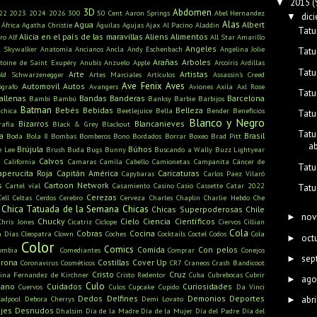
2015
(
▼
3D
Abdomen
22
2023
2024
2026
300
50 Cent
Aaron Springs
Abel Hernandez
dic
▼
Alas
Agua
Albert
África
Agatha Christie
Águilas
Agujas
Ajax
Al Pacino
Aladdin
Tatu
Alicia en el país de las maravillas
Aliens
Alimentos
ro
Alf
All Star
Amarillo
Angeles
n Skywalker
Anatomía
Ancianos
Ancla
Andy Eschenbach
Angelina Jolie
Tatu
Arañas
Arboles
toine de Saint Exupéry
Anubis
Anzuelo
Apple
Arcoíris
Ardillas
Tatu
Arte
Artistas
old Schwarzenegger
Artes Marciales
Artículos
Assassin's Creed
Ave Fenix
Aves
Automovil
Autos
ógrafo
Avangers
Aviones
Axila
Axl Rose
Tatu
allenas
Bandas
Banderas
Barcelona
Bambi
Bambú
Banksy
Barbie
Barbijos
Batman
Bebés
Bebidas
Belleza
ichica
Beetlejuice
Bella
Bender
Beneficios
Tatu
Blanco y Negro
Bizarros
Blancanieves
rafía
Black & Grey
Blackout
Tatu
a
Brasil
Boda
Bola 8
Bombas
Bomberos
Bono
Bordados
Borrar
Boxeo
Brad Pitt
a
Brújula
Búhos
e Lee
Brush
Buda
Bugs Bunny
Buscando a Wally
Buzz Lightyear
s
Calvos
California
Camaras
Camila Cabello
Camionetas
Campanita
Cáncer de
Tatu
aperucita Roja
Capitán América
Caricaturas
Capybaras
Carlos Paez Vilaró
s
Cartoon Network
Cartel víal
Casamiento
Casino
Casio
Cassette
Catar 2022
Tatu
Cerezas
Cell
Celtas
Cerdos
Cerebro
Cerveza
Charles Chaplin
Charlie Hebdo
Che
Chica Tatuada de la Semana
Chicas
Chicas Superpoderosas
Chile
nov
►
Chucky
Cielo
Ciencia
Científicos
Chris Jones
Cicatriz
Cíclope
Ciervos
Cillian
Cola
Cobras
Cocina
n Días
Cleopatra
Clown
Coches
Cocktails
Coctel
Codos
Cola
oct
►
Color
Comics
Comida
Con pelos
ombia
Comediantes
Comprar
Conejos
sep
►
rona
Costillas
Cover Up
Coronavirus
Cosméticos
CR7
Craneos
Crash Bandicoot
Cristo
Cruz
tina Fernandez de Kirchner
Cristo Redentor
Cuba
Cubrebocas
Cubrir
ago
►
Culo
mano
Cuidados
Curiosidades
Cuervos
Culos
Cupcake
Cupido
Da Vinci
Dedos
Delfines
Demonios
Deportes
adpool
Debora Cherrys
Demi Lovato
abri
►
jes
Desnudos
Dhalsim
Día de la Madre
Día de la Mujer
Día del Padre
Día del