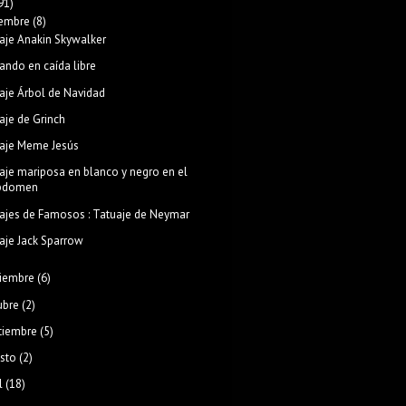
91)
iembre
(8)
aje Anakin Skywalker
ando en caída libre
aje Árbol de Navidad
aje de Grinch
aje Meme Jesús
aje mariposa en blanco y negro en el
bdomen
ajes de Famosos : Tatuaje de Neymar
aje Jack Sparrow
iembre
(6)
ubre
(2)
tiembre
(5)
sto
(2)
l
(18)