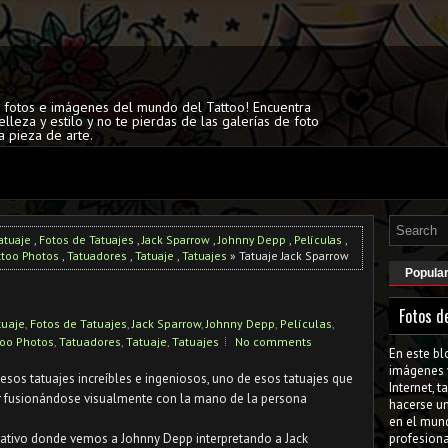
s fotos e imágenes del mundo del Tattoo! Encuentra
elleza y estilo y no te pierdas de las galerías de foto
a pieza de arte.
atuaje
,
Fotos de Tatuajes
,
Jack Sparrow
,
Johnny Depp
,
Películas
,
ttoo Photos
,
Tatuadores
,
Tatuaje
,
Tatuajes
» Tatuaje Jack Sparrow
Popula
Fotos d
tuaje
,
Fotos de Tatuajes
,
Jack Sparrow
,
Johnny Depp
,
Películas
,
too Photos
,
Tatuadores
,
Tatuaje
,
Tatuajes
No comments
En este bl
imágenes 
esos tatuajes increíbles e ingeniosos, uno de esos tatuajes que
Internet, 
r fusionándose visualmente con la mano de la persona
hacerse u
en el mun
mativo donde vemos a Johnny Depp interpretando a Jack
profesiona