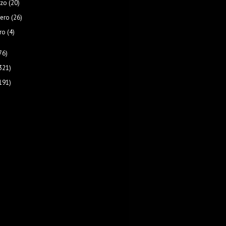
zo
(20)
rero
(26)
ro
(4)
76)
321)
191)