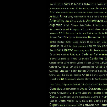
2013
2014
2015
2016
'70
13
2010
2017
2019
20
Actores
Acuarela
Abstracto
Abuelas
ACDC
Actrices
Einstein
Alcohol
Alec Falkenham
Alessandro Del Pie
Amor
Amigos
Amy Winehouse
Ana Frank
Anaki
Animales
Antebrazo
Anime
Annabelle
An
Argentina
Armas
Ariel Ortega
Aristóteles
Arn
Atrapasueños
Astronomía
Atari
Auriculares
Aut
Azul
B
Aztecas
Back to the future
Bailarina
Baile
Bart Simpson
Basketball
Barcos
Bartender
Bat
Beso
Bestia
Betty Boop
Bikini
Billie Eilish
Biog
Blancos
Bob Marley
Boc
Blink 182
Bob Esponja
Brazo
Brasil 2014
Brillante
Breaking Bad
Bruc
Cabeza
Caderas
Calavera
Caballos
Cabello
Cantantes
C
mama
Candelaria Tinelli
Cannabis
Carta
Carlos Tevez
Carpinchos
Carrie Fisher
Carros
Católico
Celeste
CatDog
CD
Cejas
Celebridades
Chester Bennington
Guevara
Cheyenne Randall
Chinos
China Zorrilla
Chino Recoba
Chris Evans
Cine
Murphy
Circulos
Ciudades
Clave de Sol
Clayto
Less
Colas
Colgantes
Colibrí
Colo-Colo
Colo-Color
Col
Consejos
Corazones
Copas
Co
Construcciones
Cristiano
Crema
Crepúsculo
Cristiano Ronaldo
Cris
Cuello
Cuentos
Cuerpo Hu
Cuero Cabelludo
Dados
Darth Vader
DC Comics
Davy Jones
De
Deportistas
Desmotivaciones Tatua
Descargar