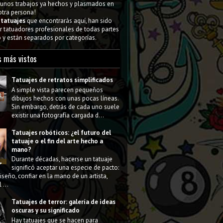
gunos trabajos ya hechos y plasmados en
 otra persona!
s
tatuajes
que encontrarás aquí, han sido
 tatuadores profesionales de todas partes
y están separados por categorías.
s más vistos
Tatuajes de retratos simplificados
A simple vista parecen pequeños
dibujos hechos con unas pocas líneas.
Sin embargo, detrás de cada uno suele
existir una fotografía cargada d...
Tatuajes robóticos: ¿el futuro del
tatuaje o el fin del arte hecho a
mano?
Durante décadas, hacerse un tatuaje
significó aceptar una especie de pacto:
diseño, confiar en la mano de un artista,
 ...
Tatuajes de terror: galería de ideas
oscuras y su significado
Hay tatuajes que se hacen para