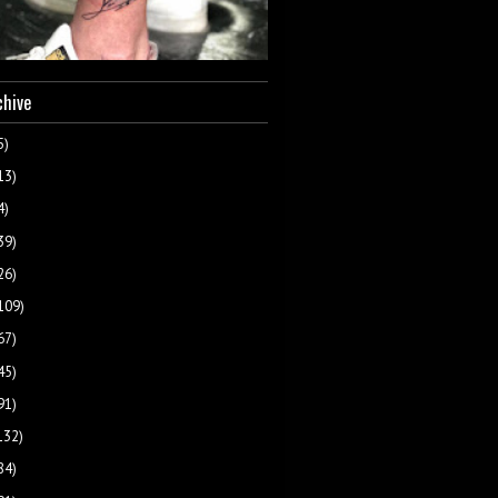
chive
5)
13)
4)
39)
26)
109)
67)
45)
91)
132)
84)