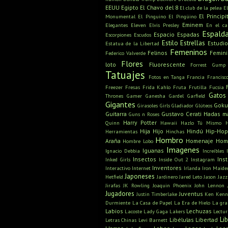
EEUU
Egipto
El Chavo del 8
El club de la pelea
E
El Principi
Monumental
El Pinguino
El Pingüino
Eminem
Elegantes
Eleven
Elvis Presley
En el c
Espald
Espacio
Espadas
Escorpiones
Escudos
Estilo
Estrellas
Estudio
Estatua de la Libertad
Femeninos
Felinos
Femin
Federico Valverde
Flores
loto
Fluorescente
Forrest Gump
Tatuajes
Fotos en Tanga
Francia
Francisc
Freezer
Fresas
Frida Kahlo
Fruta
Frutilla
Fucsia
Gatos
Thrones
Gamer
Ganesha
Gardel
Garfield
Gigantes
Gok
Girasoles
Girls
Gladiador
Glúteos
Guitarra
Gustavo Cerati
Hadas m
Guns n Roses
Harry Potter
Quinn
Hawaii
Hazlo Tú Mismo
Hija
Hijo
Hindú
Hip-Hop
Herramientas
Hinchas
Hombro
Araña
Homenaje
Hom
Hombre Lobo
Imagenes
Iguanas
Ignacio Debbia
Increíbles
Insectos
Ins
Inked Girls
Inside Out 2
Instagram
Inventores
Interactivo
Internet
Irlanda
Iron Maide
Japoneses
Hetfield
Jardinero
Jared Leto
Jason
Jazz
Jirafas
JK Rowling
Joaquin Phoenix
John Lennon
Jugadores
Juventus
Justin Timberlake
Ken
Kenn
Durmiente
La Casa de Papel
La Era de Hielo
La gra
Labios
Lechuzas
Lacoste
Lady Gaga
Lakers
Lectu
Li
Libélulas
Libertad
Letras Chinas
Levi Barnett