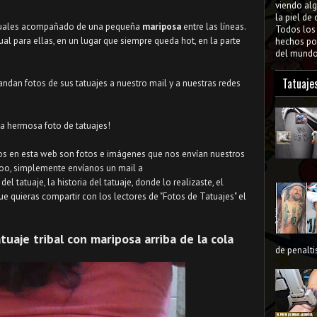
viendo al
la piel de
nsuales acompañado de una pequeña
mariposa
entre las líneas.
Todos lo
al para ellas, en un lugar que siempre queda hot, en la parte
hechos por
del mundo 
Tatuaje
ndan fotos de sus tatuajes a nuestro mail y a nuestras redes
a hermosa foto de tatuajes!
os en esta web son fotos e imágenes que nos envían nuestros
attoo, simplemente envíanos un mail a
tatuaje, la historia del tatuaje, donde lo realizaste, el
e quieras compartir con los lectores de "Fotos de Tatuajes" el
tuaje tribal con mariposa arriba de la cola
de penaltis