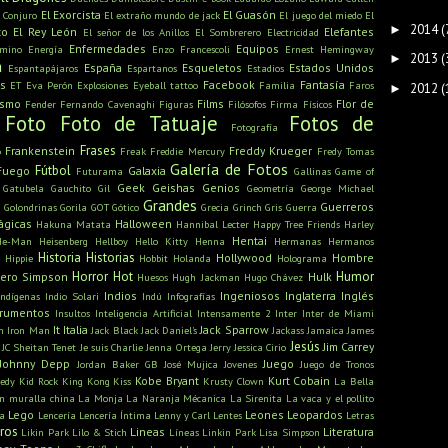
El Exorcista
El Guasón
l Conjuro
El extraño mundo de jack
El juego del miedo
El
2014
(
►
to
El Rey León
Elefantes
El señor de los Anillos
El Sombrerero
Electricidad
Enfermedades
Equipos
amino
Energía
Enzo Francescoli
Ernest Hemingway
2013
(
►
a
España
Esqueletos
Estados Unidos
Espantapájaros
Espartanos
Estadios
s
Facebook
Fantasía
ET
Eva Perón
Explosiones
Eyeball tattoo
Familia
Faros
2012
(
►
ismo
Films
Flor de
Fender
Fernando Cavenaghi
Figuras
Filósofos
Firma
Físicos
Foto
Foto de Tatuaje
Fotos de
Fotografía
Frases
Frankenstein
Freddy Krueger
o
Freak
Freddie Mercury
Fredy Tomas
Galería de Fotos
Fútbol
Fuego
Galaxia
Futurama
Gallinas
Game of
Geek
Geishas
Genios
Gatubela
Gauchito Gil
Geometría
George Michael
Grandes
u
Guerreros
Golondrinas
Gorila
GOT
Gótico
Grecia
Grinch
Gris
Guerra
ágicas
Halloween
Hakuna Matata
Hannibal Lecter
Happy Tree Friends
Harley
Hentai
He-Man
Heisenberg
Hellboy
Hello Kitty
Henna
Hermanas
Hermanos
Historia
Historias
Hollywood
Hombre
Hippie
Hobbit
Holanda
Holograma
Horror
Hot
Humor
ero Simpson
Hulk
Huesos
Hugh Jackman
Hugo Chávez
Indios
Ingeniosos
Inglaterra
Inglés
Indígenas
Indio Solari
Indú
Infografías
trumentos
Insultos
Inteligencia Artificial
Intensamente 2
Inter
Inter de Miami
It
Italia
Jack Sparrow
n
Iron Man
Jack Black
Jack Daniel's
Jackass
Jamaica
James
Jesús
Jim Carrey
JC Sheitan Tenet
Je suis Charlie
Jenna Ortega
Jerry
Jessica Cirio
Johnny Depp
Juego
Jordan Baker GB
José Mujica
Jovenes
Juego de Tronos
Kobe Bryant
Kurt Cobain
edy
Kid Rock
King Kong
Kiss
Krusty Clown
La Bella
n muralla china
La Monja
La Naranja Mécanica
La Sirenita
La vaca y el pollito
Lego
Leones
Leopardos
ra
Lencería
Lencería Íntima
Lenny y Carl
Lentes
Letras
bros
Lineas
Literatura
Likin Park
Lilo & Stich
Líneas
Linkin Park
Lisa Simpson