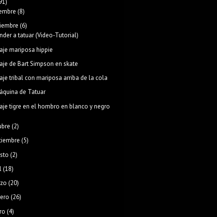
91)
iembre
(8)
iembre
(6)
nder a tatuar (Video-Tutorial)
aje mariposa hippie
aje de Bart Simpson en skate
aje tribal con mariposa arriba de la cola
áquina de Tatuar
aje tigre en el hombro en blanco y negro
ubre
(2)
tiembre
(5)
sto
(2)
l
(18)
zo
(20)
rero
(26)
ro
(4)