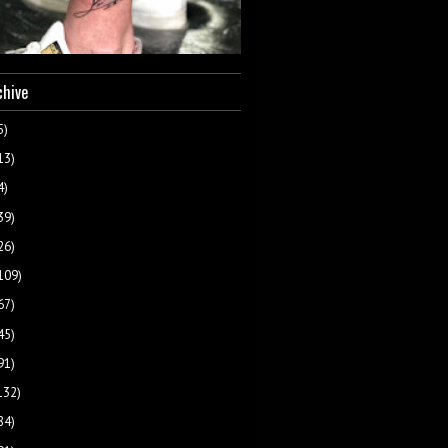
chive
5)
13)
4)
39)
26)
109)
67)
45)
91)
132)
84)