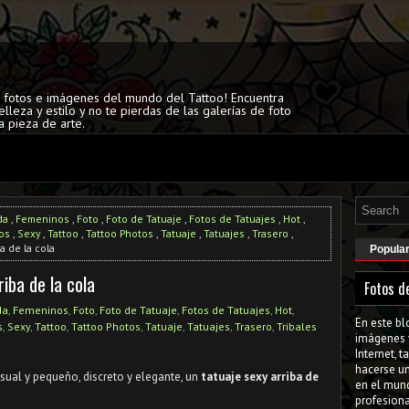
s fotos e imágenes del mundo del Tattoo! Encuentra
elleza y estilo y no te pierdas de las galerías de foto
a pieza de arte.
da
,
Femeninos
,
Foto
,
Foto de Tatuaje
,
Fotos de Tatuajes
,
Hot
,
os
,
Sexy
,
Tattoo
,
Tattoo Photos
,
Tatuaje
,
Tatuajes
,
Trasero
,
a de la cola
Popula
riba de la cola
Fotos d
da
,
Femeninos
,
Foto
,
Foto de Tatuaje
,
Fotos de Tatuajes
,
Hot
,
En este bl
s
,
Sexy
,
Tattoo
,
Tattoo Photos
,
Tatuaje
,
Tatuajes
,
Trasero
,
Tribales
imágenes 
Internet, 
hacerse u
nsual y pequeño, discreto y elegante, un
tatuaje sexy arriba de
en el mun
profesiona