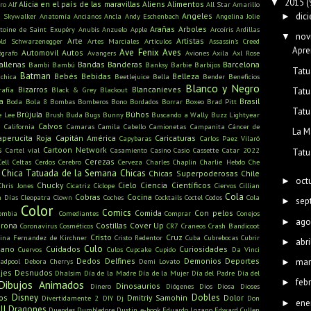
2015
(
▼
Alicia en el país de las maravillas
Aliens
Alimentos
ro
Alf
All Star
Amarillo
dic
Angeles
►
n Skywalker
Anatomía
Ancianos
Ancla
Andy Eschenbach
Angelina Jolie
Arañas
Arboles
toine de Saint Exupéry
Anubis
Anzuelo
Apple
Arcoíris
Ardillas
nov
▼
Arte
Artistas
old Schwarzenegger
Artes Marciales
Artículos
Assassin's Creed
Apre
Ave Fenix
Aves
Automovil
Autos
ógrafo
Avangers
Aviones
Axila
Axl Rose
allenas
Bandas
Banderas
Barcelona
Bambi
Bambú
Banksy
Barbie
Barbijos
Tatu
Batman
Bebés
Bebidas
Belleza
ichica
Beetlejuice
Bella
Bender
Beneficios
Blanco y Negro
Bizarros
Blancanieves
rafía
Black & Grey
Blackout
Tatu
a
Brasil
Boda
Bola 8
Bombas
Bomberos
Bono
Bordados
Borrar
Boxeo
Brad Pitt
Tatu
Brújula
Búhos
e Lee
Brush
Buda
Bugs Bunny
Buscando a Wally
Buzz Lightyear
s
Calvos
California
Camaras
Camila Cabello
Camionetas
Campanita
Cáncer de
La M
aperucita Roja
Capitán América
Caricaturas
Capybaras
Carlos Paez Vilaró
s
Cartoon Network
Cartel víal
Casamiento
Casino
Casio
Cassette
Catar 2022
Tatu
Cerezas
Cell
Celtas
Cerdos
Cerebro
Cerveza
Charles Chaplin
Charlie Hebdo
Che
Chica Tatuada de la Semana
Chicas
Chicas Superpoderosas
Chile
oct
►
Chucky
Cielo
Ciencia
Científicos
Chris Jones
Cicatriz
Cíclope
Ciervos
Cillian
Cola
Cobras
Cocina
n Días
Cleopatra
Clown
Coches
Cocktails
Coctel
Codos
Cola
sep
►
Color
Comics
Comida
Con pelos
ombia
Comediantes
Comprar
Conejos
ago
►
rona
Costillas
Cover Up
Coronavirus
Cosméticos
CR7
Craneos
Crash Bandicoot
Cristo
Cruz
tina Fernandez de Kirchner
Cristo Redentor
Cuba
Cubrebocas
Cubrir
abri
►
Culo
mano
Cuidados
Curiosidades
Cuervos
Culos
Cupcake
Cupido
Da Vinci
Dedos
Delfines
Demonios
Deportes
mar
adpool
Debora Cherrys
Demi Lovato
►
jes
Desnudos
Dhalsim
Día de la Madre
Día de la Mujer
Día del Padre
Día del
feb
►
Dibujos Animados
Dinosaurios
Dinero
Diógenes
Dios
Diosa
Dioses
Disney
Dobles
os
Dmitriy Samohin
Dolor
Divertidamente 2
DIY
Dj
Don
ene
►
ll
Dragones
Duendes
Dumbledore
Dustin
e-book
Eduardo Lozano
Edward Cullen