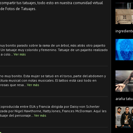
compartir tus tatuajes, todo esto en nuestra comunidad virtual
de Fotos de Tatuajes.
ingredient
muy bonito parado sobre la rama de un árbol, más atrás otro pajarito
 Un tatuaje muy colorido y femenino. Tatuaje de un pajarito realizado
, a colo…
Ver más
no muy bonito. Esta mujer se tatuó en el torso, parte del abdomen y
titura musical con notas musicales. El tattoo está casi todo en
 rosas que resa…
Ver más
araña tatu
coproducida entre EUA y Francia dirigida por Daisy von Scherler
izada por Nigel Hawthorne, Hatty Jones, Frances McDorman. Aquí les
tuaje del personaje…
Ver más
e