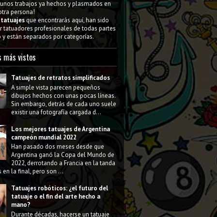
gunos trabajos ya hechos y plasmados en
 otra persona!
s
tatuajes
que encontrarás aquí, han sido
 tatuadores profesionales de todas partes
y están separados por categorías.
s más vistos
Tatuajes de retratos simplificados
A simple vista parecen pequeños
dibujos hechos con unas pocas líneas.
Sin embargo, detrás de cada uno suele
existir una fotografía cargada d...
Los mejores tatuajes de Argentina
campeón mundial 2022
Han pasado dos meses desde que
Argentina ganó la Copa del Mundo de
2022, derrotando a Francia en la tanda
 en la final, pero son ...
Tatuajes robóticos: ¿el futuro del
tatuaje o el fin del arte hecho a
mano?
Durante décadas, hacerse un tatuaje