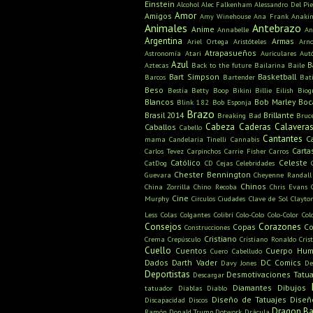
Einstein
Alcohol
Alec Falkenham
Alessandro Del Pie
Amor
Amigos
Amy Winehouse
Ana Frank
Anaki
Animales
Antebrazo
Anime
Annabelle
An
Argentina
Armas
Ariel Ortega
Aristóteles
Arn
Atrapasueños
Astronomía
Atari
Auriculares
Aut
Azul
B
Aztecas
Back to the future
Bailarina
Baile
Bart Simpson
Basketball
Barcos
Bartender
Bat
Beso
Bestia
Betty Boop
Bikini
Billie Eilish
Biog
Blancos
Bob Marley
Boc
Blink 182
Bob Esponja
Brazo
Brasil 2014
Brillante
Breaking Bad
Bruc
Cabeza
Caderas
Calavera
Caballos
Cabello
Cantantes
C
mama
Candelaria Tinelli
Cannabis
Carta
Carlos Tevez
Carpinchos
Carrie Fisher
Carros
Católico
Celeste
CatDog
CD
Cejas
Celebridades
Chester Bennington
Guevara
Cheyenne Randall
Chinos
China Zorrilla
Chino Recoba
Chris Evans
Cine
Murphy
Circulos
Ciudades
Clave de Sol
Clayto
Less
Colas
Colgantes
Colibrí
Colo-Colo
Colo-Color
Col
Consejos
Corazones
Copas
Co
Construcciones
Cristiano
Crema
Crepúsculo
Cristiano Ronaldo
Cris
Cuello
Cuentos
Cuerpo Hu
Cuero Cabelludo
Dados
Darth Vader
DC Comics
Davy Jones
De
Deportistas
Desmotivaciones Tatua
Descargar
Diamantes
Dibujos
tatuador
Diablas
Diablo
Diseño de Tatuajes
Diseñ
Discapacidad
Discos
Dragon Ba
Ramón
Donald Trump
Dotwork
Drácula