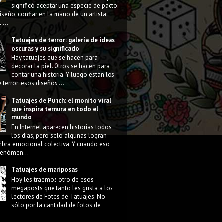
significó aceptar una especie de pacto:
diseño, confiar en la mano de un artista,
 ...
Tatuajes de terror: galería de ideas
oscuras y su significado
Hay tatuajes que se hacen para
decorar la piel. Otros se hacen para
contar una historia. Y luego están los
 terror: esos diseños ...
Tatuajes de Punch: el monito viral
que inspira ternura en todo el
mundo
En Internet aparecen historias todos
los días, pero solo algunas logran
fibra emocional colectiva. Y cuando eso
 fenómen...
Tatuajes de mariposas
Hoy les traemos otro de esos
megaposts que tanto les gusta a los
lectores de Fotos de Tatuajes. No
sólo por la cantidad de fotos de