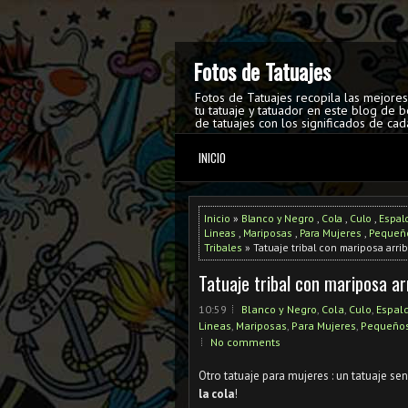
Fotos de Tatuajes
Fotos de Tatuajes recopila las mejore
tu tatuaje y tatuador en este blog de b
de tatuajes con los significados de cad
INICIO
Inicio
»
Blanco y Negro
,
Cola
,
Culo
,
Espal
Lineas
,
Mariposas
,
Para Mujeres
,
Pequeñ
Tribales
» Tatuaje tribal con mariposa arrib
Tatuaje tribal con mariposa ar
10:59
Blanco y Negro
,
Cola
,
Culo
,
Espal
Lineas
,
Mariposas
,
Para Mujeres
,
Pequeño
No comments
Otro tatuaje para mujeres : un tatuaje se
la cola
!