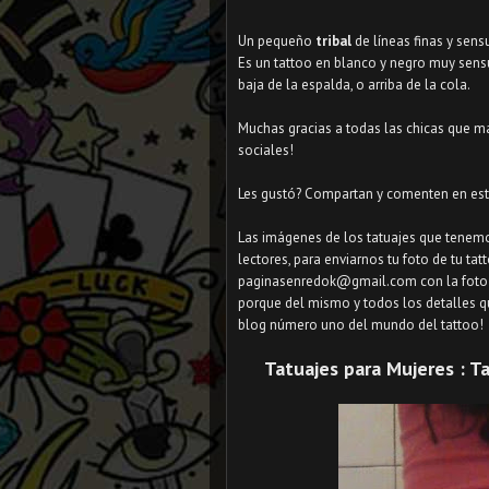
Un pequeño
tribal
de líneas finas y se
Es un tattoo en blanco y negro muy sensu
baja de la espalda, o arriba de la cola.
Muchas gracias a todas las chicas que ma
sociales!
Les gustó? Compartan y comenten en est
Las imágenes de los tatuajes que tenem
lectores, para enviarnos tu foto de tu t
paginasenredok@gmail.com con la foto del 
porque del mismo y todos los detalles qu
blog número uno del mundo del tattoo!
Tatuajes para Mujeres : Ta