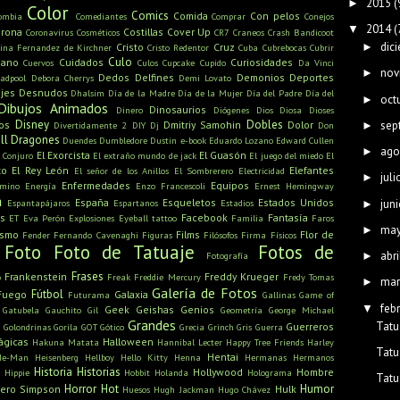
2015
(
►
Color
Comics
Comida
Con pelos
ombia
Comediantes
Comprar
Conejos
2014
(
▼
rona
Costillas
Cover Up
Coronavirus
Cosméticos
CR7
Craneos
Crash Bandicoot
dic
►
Cristo
Cruz
tina Fernandez de Kirchner
Cristo Redentor
Cuba
Cubrebocas
Cubrir
Culo
mano
Cuidados
Curiosidades
Cuervos
Culos
Cupcake
Cupido
Da Vinci
nov
►
Dedos
Delfines
Demonios
Deportes
adpool
Debora Cherrys
Demi Lovato
jes
Desnudos
Dhalsim
Día de la Madre
Día de la Mujer
Día del Padre
Día del
oct
►
Dibujos Animados
Dinosaurios
Dinero
Diógenes
Dios
Diosa
Dioses
Disney
Dobles
sep
os
Dmitriy Samohin
Dolor
►
Divertidamente 2
DIY
Dj
Don
ll
Dragones
Duendes
Dumbledore
Dustin
e-book
Eduardo Lozano
Edward Cullen
ago
►
El Exorcista
El Guasón
l Conjuro
El extraño mundo de jack
El juego del miedo
El
to
El Rey León
Elefantes
El señor de los Anillos
El Sombrerero
Electricidad
juli
►
Enfermedades
Equipos
amino
Energía
Enzo Francescoli
Ernest Hemingway
a
España
Esqueletos
Estados Unidos
juni
Espantapájaros
Espartanos
Estadios
►
s
Facebook
Fantasía
ET
Eva Perón
Explosiones
Eyeball tattoo
Familia
Faros
ma
►
ismo
Films
Flor de
Fender
Fernando Cavenaghi
Figuras
Filósofos
Firma
Físicos
Foto
Foto de Tatuaje
Fotos de
abri
►
Fotografía
Frases
Frankenstein
Freddy Krueger
o
Freak
Freddie Mercury
Fredy Tomas
mar
►
Galería de Fotos
Fútbol
Fuego
Galaxia
Futurama
Gallinas
Game of
feb
▼
Geek
Geishas
Genios
Gatubela
Gauchito Gil
Geometría
George Michael
Grandes
Tatu
u
Guerreros
Golondrinas
Gorila
GOT
Gótico
Grecia
Grinch
Gris
Guerra
ágicas
Halloween
Hakuna Matata
Hannibal Lecter
Happy Tree Friends
Harley
Tatu
Hentai
He-Man
Heisenberg
Hellboy
Hello Kitty
Henna
Hermanas
Hermanos
Historia
Historias
Hollywood
Hombre
Hippie
Hobbit
Holanda
Holograma
Tatu
Horror
Hot
Humor
ero Simpson
Hulk
Huesos
Hugh Jackman
Hugo Chávez