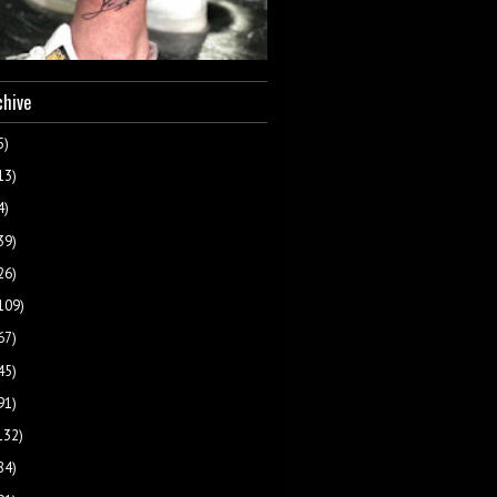
chive
5)
13)
4)
39)
26)
109)
67)
45)
91)
132)
84)