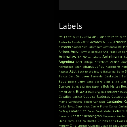
Labels
2013
2014
2015
2016
'70
13
2010
2017
2019
20
Actores
Acuarela
Abstracto
Abuelas
ACDC
Actrices
Einstein
Alcohol
Alec Falkenham
Alessandro Del Pie
Amor
Amigos
Amy Winehouse
Ana Frank
Anaki
Animales
Antebrazo
Anime
Annabelle
An
Argentina
Armas
Ariel Ortega
Aristóteles
Arn
Atrapasueños
Astronomía
Atari
Auriculares
Aut
Azul
B
Aztecas
Back to the future
Bailarina
Baile
Bart Simpson
Basketball
Barcos
Bartender
Bat
Beso
Bestia
Betty Boop
Bikini
Billie Eilish
Biog
Blancos
Bob Marley
Boc
Blink 182
Bob Esponja
Brazo
Brasil 2014
Brillante
Breaking Bad
Bruc
Cabeza
Caderas
Calavera
Caballos
Cabello
Cantantes
C
mama
Candelaria Tinelli
Cannabis
Carta
Carlos Tevez
Carpinchos
Carrie Fisher
Carros
Católico
Celeste
CatDog
CD
Cejas
Celebridades
Chester Bennington
Guevara
Cheyenne Randall
Chinos
China Zorrilla
Chino Recoba
Chris Evans
Cine
Murphy
Circulos
Ciudades
Clave de Sol
Clayto