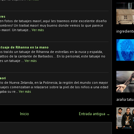
res
en fotos de tatuajes maorí, aquí les traemos este excelente diseño
 hombres! Un traibal maorí muy bueno donde vemos lo que parece
o maorí. Un tatuaje…
Ver más
ingredient
atuaje de Rihanna en la mano
 traído un tatuaje de Rihanna de estrellas en la nuca y espalda,
tattoo de la cantante de Barbados... En lo personal, este tatuaje no
es un tatuaje …
Ver más
aorí
ario de Nueva Zelanda, en la Polinesia, la región del mundo con mayor
atuajes comenzaban a relazarse sobre la piel de los niños a una edad
gaba su re…
Ver más
araña tatu
Inicio
Entrada antigua →