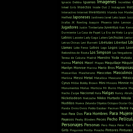
Imagenes
Iguanas
Ignacio Debbia
Increíbles
Insectos
Ins
Inked Girls
Inside Out 2
Instagram
Inventores
Interactivo
Internet
Irlanda
Iron Maide
Japoneses
Hetfield
Jardinero
Jared Leto
Jason
Jazz
Jirafas
JK Rowling
Joaquin Phoenix
John Lennon
Jugadores
Juventus
Justin Timberlake
Ken
Kenn
Durmiente
La Casa de Papel
La Era de Hielo
La gra
Labios
Lechuzas
Lacoste
Lady Gaga
Lakers
Lectu
Li
Libélulas
Libertad
Letras Chinas
Levi Barnett
Llamas
Lobos
Logos
Loo
Lobo Feroz
Logo
Look
Los Simpson
Redonditos de Ricota
Los Vengadores
Maestro Yoda
Teresa de Calcuta
Madrid
Mafalda
Manos
Maorí
Maquillaje
Máquin
Hamsa
Mapas
Mariposa
Marilyn Monroe
Mario Bros
Marina
Masculinos
Mascotas
Mascarillas
Mascherano
Messi
Metal
Méxic
Merlina
Metallica
Mexicano
Cyrus
Mini
Minnie
Millie Bobby Brown
Minions
Mi
Monumentos
Moñas
Morticia
Mr Burns
Muerte
Mu
Nalgas
Nacional
Nacho Zazpe
Nala
Nancy Abra
Nickelodeon
Nikko Hurtado
Nikola 
Nietzsche
Nudillos
Nueva Zelanda
Objetos
Octopus
Ocular
Oc
Padre
Panda
Ovins
Ovnis
Pablo Escobar
Pacman
Pa
Para Mujere
Para Hombres
Para Dos
Noel
Películ
Pecho
Payasos
Peces
Peaky Blinders
Personajes
Personas
Perú
Pesca
Peter Pan
Girls
Pintores
Pinturas
Pinguinos
Pinilla
Pinocho