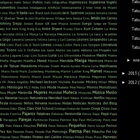
Tatu
Indios
Ingeniosos
Inglaterra
Inglés
Indígenas
Indio Solari
Indú
Infografías
trumentos
Insultos
Inteligencia Artificial
Intensamente 2
Inter
Inter de Miami
Tatu
It
Italia
Jack Sparrow
n
Iron Man
Jack Black
Jack Daniel's
Jackass
Jamaica
James
Jesús
Jim Carrey
JC Sheitan Tenet
Je suis Charlie
Jenna Ortega
Jerry
Jessica Cirio
Tatu
Johnny Depp
Juego
Jordan Baker GB
José Mujica
Jovenes
Juego de Tronos
Kobe Bryant
Kurt Cobain
Tatu
edy
Kid Rock
King Kong
Kiss
Krusty Clown
La Bella
n muralla china
La Monja
La Naranja Mécanica
La Sirenita
La vaca y el pollito
Tatu
Lego
Leones
Leopardos
ra
Lencería
Lencería Íntima
Lenny y Carl
Lentes
Letras
bros
Lineas
Literatura
Likin Park
Lilo & Stich
Líneas
Linkin Park
Lisa Simpson
Tatu
ney Toons
Los 3 Chiflados
Los Locos Adams
Los Locos Addams
Los Muppets
Los
Luna
Madre
Lucha
Lugares
Luigi
Luis Suárez
Luz Ultravioleta
Madeline
Madre
ene
Manga
►
Mamá
Mandala
Manicura
Mafia
Magneto
Maléfica
Mamut
Mano de
a de Tatuar
Maradona
Marihuana
Marcelo Tinelli
Marco Aurelio
Marie Curie
s
Marvel
Maris Pavlo
Mark Zuckerberg
Marketing
Martin Luther King
Máscaras
2013
(
►
Matrimonio
Matrix
Mauro Icardi
Mayas
Mecánica
Medusa
Megaman
Meme
o
Michael Jackson
Mickey
Miley
2012
(
Mi Pobre Angelito
Michelle Bachelet
Milan
►
Mitología
Moda
Monos
Monstruos
sfits
MLS
Moby Dick
Modelos
Moe
Monja
Mujeres
Muñeca
Música
Muslo
Mujer Maravilla
Mundial
fasa
Musculos
Naranja
Naturaleza
Navidad
Netflix
ham
Naruto
Nerd
Néstor Kirchner
Neymar
Tesla
Niños
Nirvana
Notas
Noticias
Noticias del Blog
Nintendo
Nombres
Ojos
Olas
Old School
Oreja
Osos
ultismo
Odio
Ombligo
Ondas de Sonido
Osos
Pajaros
Palabras
Pantorrilla
Papá
dre de Familia
Palomas
Panza
Papa
Papá
s
Parejas
Paraguay
Partituras
Pascua
Patricio Rey
Paul McCartney
Pavo real
as
Pelvis
Pequeños
Perros
Pelo
Pelota
Peluches
Pene
Peñarol
Perro Coraje
Pierna
Pies
Pez Koi
Piercings
Pikachu
Pin Up
Pezones
Piano
Piccolo
Piel
Piratas
Piratas del Caribe
Planetas
Piotrek Taton
Pistolas
Pitbull
Pixar
Pizza