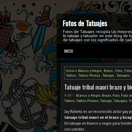
Fotos de Tatuajes
Fotos de Tatuajes recopila las mejore
tu tatuaje y tatuador en este blog de b
de tatuajes con los significados de cad
INICIO
Inicio
»
Blanco y Negro
,
Brazo
,
Foto
,
Foto
Tattoo
,
Tattoo Photos
,
Tatuaje
,
Tatuajes
,
Tatuaje tribal maori brazo y b
9:38
Blanco y Negro
,
Brazo
,
Foto
,
Foto d
Tattoo
,
Tattoo Photos
,
Tatuaje
,
Tatuajes
,
Tr
Jay Roberts es un reconocido actor gay p
tatuaje tribal maorí en el brazo y bicep
Un tatuaje en blanco y negro para homb
con ustedes.