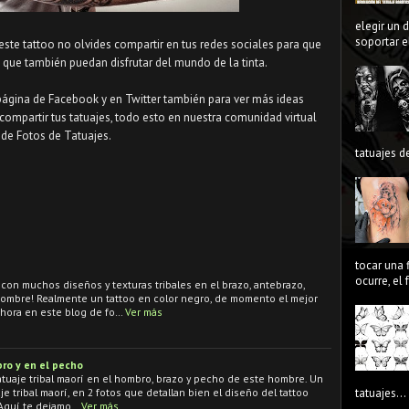
elegir un 
soportar el
 este tattoo no olvides compartir en tus redes sociales para que
que también puedan disfrutar del mundo de la tinta.
página de Facebook y en Twitter también para ver más ideas
compartir tus tatuajes, todo esto en nuestra comunidad virtual
de Fotos de Tatuajes.
tatuajes de
tocar una 
ocurre, el
con muchos diseños y texturas tribales en el brazo, antebrazo,
ombre! Realmente un tattoo en color negro, de momento el mejor
ahora en este blog de fo…
Ver más
bro y en el pecho
atuaje tribal maorí en el hombro, brazo y pecho de este hombre. Un
e tribal maorí, en 2 fotos que detallan bien el diseño del tattoo
tatuajes...
 Aquí te dejamo…
Ver más