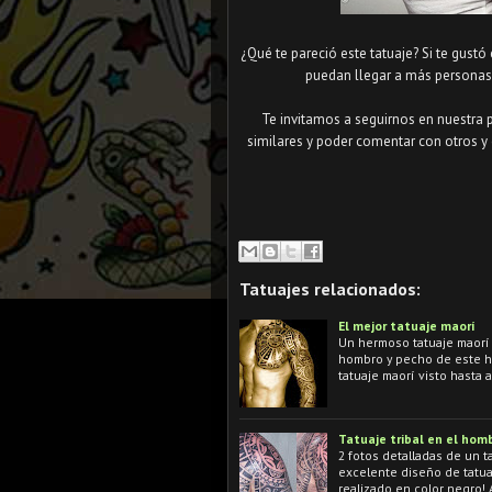
¿Qué te pareció este tatuaje? Si te gustó
puedan llegar a más personas 
Te invitamos a seguirnos en nuestra 
similares y poder comentar con otros y 
Tatuajes relacionados:
El mejor tatuaje maorí
Un hermoso tatuaje maorí 
hombro y pecho de este h
tatuaje maorí visto hasta 
Tatuaje tribal en el hom
2 fotos detalladas de un t
excelente diseño de tatuaj
realizado en color negro!