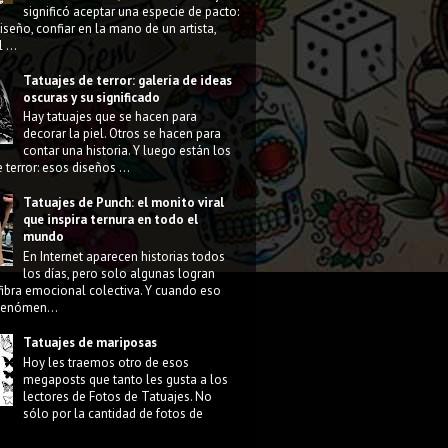
significó aceptar una especie de pacto:
diseño, confiar en la mano de un artista,
 ...
Tatuajes de terror: galería de ideas
oscuras y su significado
Hay tatuajes que se hacen para
decorar la piel. Otros se hacen para
contar una historia. Y luego están los
 terror: esos diseños ...
Tatuajes de Punch: el monito viral
que inspira ternura en todo el
mundo
En Internet aparecen historias todos
los días, pero solo algunas logran
fibra emocional colectiva. Y cuando eso
 fenómen...
Tatuajes de mariposas
Hoy les traemos otro de esos
megaposts que tanto les gusta a los
lectores de Fotos de Tatuajes. No
sólo por la cantidad de fotos de