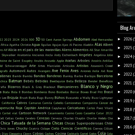
Blog Ar
2026
(
►
3D
Abdomen
22
2023
2024
2026
300
50 Cent
Aaron Springs
Abel Hernandez
Alas
Agua
Albert
África
Agatha Christie
Águilas
Agujas
Ajax
Al Pacino
Aladdin
2025
(
►
Alicia en el país de las maravillas
Aliens
Alimentos
ro
Alf
All Star
Amarillo
Angeles
n Skywalker
Anatomía
Ancianos
Ancla
Andy Eschenbach
Angelina Jolie
2024
(
►
Arañas
Arboles
toine de Saint Exupéry
Anubis
Anzuelo
Apple
Arcoíris
Ardillas
2023
(
►
Arte
Artistas
old Schwarzenegger
Artes Marciales
Artículos
Assassin's Creed
Ave Fenix
Aves
Automovil
Autos
ógrafo
Avangers
Aviones
Axila
Axl Rose
2022
(
►
allenas
Bandas
Banderas
Barcelona
Bambi
Bambú
Banksy
Barbie
Barbijos
Batman
Bebés
Bebidas
Belleza
ichica
Beetlejuice
Bella
Bender
Beneficios
2021
(
►
Blanco y Negro
Bizarros
Blancanieves
rafía
Black & Grey
Blackout
2020
(
a
Brasil
►
Boda
Bola 8
Bombas
Bomberos
Bono
Bordados
Borrar
Boxeo
Brad Pitt
Brújula
Búhos
e Lee
Brush
Buda
Bugs Bunny
Buscando a Wally
Buzz Lightyear
2019
(
►
s
Calvos
California
Camaras
Camila Cabello
Camionetas
Campanita
Cáncer de
aperucita Roja
Capitán América
Caricaturas
Capybaras
Carlos Paez Vilaró
2018
(
►
s
Cartoon Network
Cartel víal
Casamiento
Casino
Casio
Cassette
Catar 2022
2017
(
Cerezas
►
Cell
Celtas
Cerdos
Cerebro
Cerveza
Charles Chaplin
Charlie Hebdo
Che
Chica Tatuada de la Semana
Chicas
Chicas Superpoderosas
Chile
2016
(
►
Chucky
Cielo
Ciencia
Científicos
Chris Jones
Cicatriz
Cíclope
Ciervos
Cillian
Cola
Cobras
Cocina
n Días
Cleopatra
Clown
Coches
Cocktails
Coctel
Codos
Cola