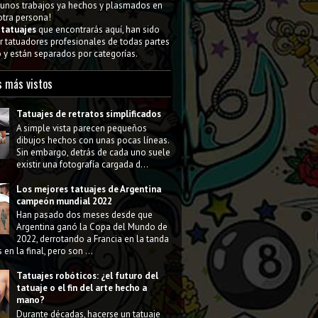
gunos trabajos ya hechos y plasmados en
 otra persona!
s
tatuajes
que encontrarás aquí, han sido
 tatuadores profesionales de todas partes
y están separados por categorías.
s más vistos
Tatuajes de retratos simplificados
A simple vista parecen pequeños
dibujos hechos con unas pocas líneas.
Sin embargo, detrás de cada uno suele
existir una fotografía cargada d...
Los mejores tatuajes de Argentina
campeón mundial 2022
Han pasado dos meses desde que
Argentina ganó la Copa del Mundo de
2022, derrotando a Francia en la tanda
 en la final, pero son ...
Tatuajes robóticos: ¿el futuro del
tatuaje o el fin del arte hecho a
mano?
Durante décadas, hacerse un tatuaje