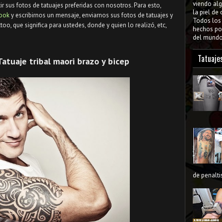
viendo al
 sus fotos de tatuajes preferidas con nosotros. Para esto,
la piel de
book
y escribirnos un mensaje, enviarnos sus fotos de tatuajes y
Todos lo
too, que significa para ustedes, donde y quien lo realizó, etc,
hechos por
del mundo 
Tatuaje
Tatuaje tribal maori brazo y bicep
de penaltis