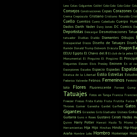
Less
Colas
Colgantes
Colibrí
Colo-Colo
Colo-Color
Col
Consejos
Corazones
Copas
Co
Construcciones
Cristiano
Crema
Crepúsculo
Cristiano Ronaldo
Cris
Cuello
Cuentos
Cuerpo Hu
Cuero Cabelludo
Dados
Darth Vader
DC Comics
Davy Jones
De
Deportistas
Desmotivaciones Tatua
Descargar
Diamantes
Dibujos
tatuador
Diablas
Diablo
Diseño de Tatuajes
Diseñ
Discapacidad
Discos
Dragon Ba
Ramón
Donald Trump
Dotwork
Drácula
EEUU
Egipto
El Chavo del 8
El club de la pelea
E
El Principi
Monumental
El Pinguino
El Pingüino
Eminem
Elegantes
Eleven
Elvis Presley
En el c
Espald
Espacio
Espadas
Escorpiones
Escudos
Estilo
Estrellas
Estudio
Estatua de la Libertad
Femeninos
Felinos
Femin
Federico Valverde
Flores
loto
Fluorescente
Forrest Gump
Tatuajes
Fotos en Tanga
Francia
Francisc
Freezer
Fresas
Frida Kahlo
Fruta
Frutilla
Fucsia
Gatos
Thrones
Gamer
Ganesha
Gardel
Garfield
Gigantes
Gok
Girasoles
Girls
Gladiador
Glúteos
Guitarra
Gustavo Cerati
Hadas m
Guns n Roses
Harry Potter
Quinn
Hawaii
Hazlo Tú Mismo
Hija
Hijo
Hindú
Hip-Hop
Herramientas
Hinchas
Hombro
Araña
Homenaje
Hom
Hombre Lobo