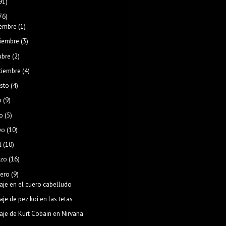
91)
76)
iembre
(1)
iembre
(3)
ubre
(2)
tiembre
(4)
sto
(4)
o
(9)
o
(5)
yo
(10)
l
(10)
zo
(16)
rero
(9)
aje en el cuero cabelludo
aje de pez koi en las tetas
aje de Kurt Cobain en Nirvana