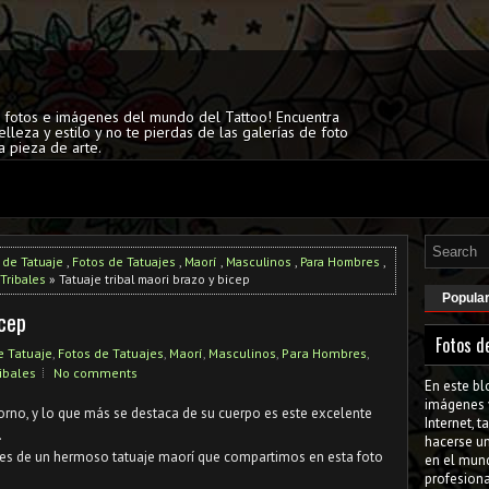
s fotos e imágenes del mundo del Tattoo! Encuentra
elleza y estilo y no te pierdas de las galerías de foto
a pieza de arte.
 de Tatuaje
,
Fotos de Tatuajes
,
Maorí
,
Masculinos
,
Para Hombres
,
Tribales
» Tatuaje tribal maori brazo y bicep
Popula
icep
Fotos d
e Tatuaje
,
Fotos de Tatuajes
,
Maorí
,
Masculinos
,
Para Hombres
,
ibales
No comments
En este bl
imágenes 
orno, y lo que más se destaca de su cuerpo es este excelente
Internet, 
.
hacerse u
res de un hermoso tatuaje maorí que compartimos en esta foto
en el mun
profesiona