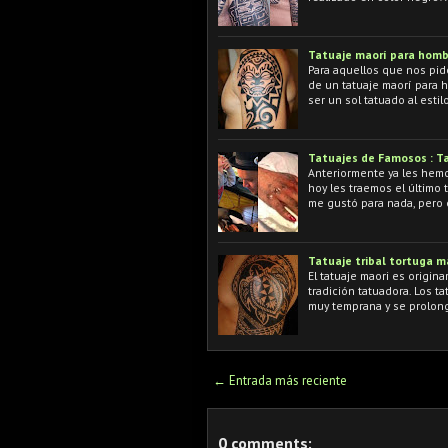
Tatuaje maorí para homb
Para aquellos que nos pid
de un tatuaje maorí para
ser un sol tatuado al estil
Tatuajes de Famosos : T
Anteriormente ya les hemos
hoy les traemos el último 
me gustó para nada, pero 
Tatuaje tribal tortuga m
El tatuaje maori es origin
tradición tatuadora. Los t
muy temprana y se prolon
← Entrada más reciente
0 comments: