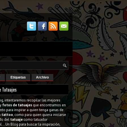
r
Etiquetas
Archivo
e Tatuajes
og, intentaremos recopilar las mejores
y
fotos de tatuajes
que encontramos en
tanto para inspirar a quien tenga ganas de
n
tattoo
, como para quien quiera iniciarse
do del
tatuaje
como tatuador
l... Un Blog para buscar la inspiración,