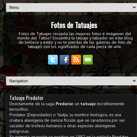
Fotos de Tatuajes
Fotos de Tatuajes recopila las mejores fotos e imágenes del
mundo del Tattoo! Encuentra tu tatuaje y tatuador en este blog
de belleza y estilo y no te pierdas de las galerías de foto de
tatuajes con los significados de cada pieza de arte.
Tatuaje Predator
Directamente de la saga
Predator
, un
tatuaje
increíblemente
terrorífico.
Predator (Depredador) o Yautja, su nombre biológico, es una
criatura alienígena de ciencia ficción que se caracteriza por ser
cazador de trofeos humanos u otras especies alienígenas
peligrosas.
Su primera aparición se produjo en 1987 en la película Predator