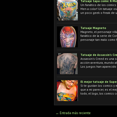
Tatuaje tapa comic X-M
Un fanático de los cómics
Men a color! Un tatuaje o
un poco geek o freak de u
Tatuaje Magneto
Magneto, el personaje vil
fanático de la serie de Co
personaje tan malo como 
Tatuaje de Assassin's Cr
Assassin's Creed es una se
acción-aventura, mundo abi
Los juegos han aparecido 
El mejor tatuaje de Sup
Si te gustan los comics y
que a mi parecer, es el m
todo, el logo, los comics 
← Entrada más reciente