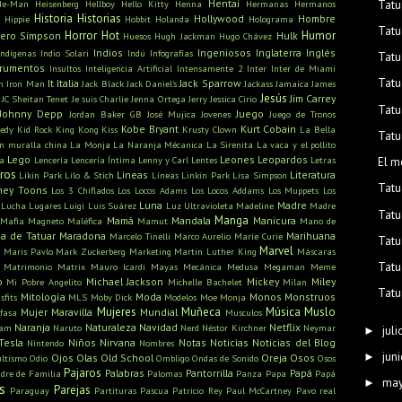
Hentai
Tatu
He-Man
Heisenberg
Hellboy
Hello Kitty
Henna
Hermanas
Hermanos
Historia
Historias
Hollywood
Hombre
Hippie
Hobbit
Holanda
Holograma
Tatu
Horror
Hot
Humor
ero Simpson
Hulk
Huesos
Hugh Jackman
Hugo Chávez
Indios
Ingeniosos
Inglaterra
Inglés
Indígenas
Indio Solari
Indú
Infografías
Tatu
trumentos
Insultos
Inteligencia Artificial
Intensamente 2
Inter
Inter de Miami
Tatu
It
Italia
Jack Sparrow
n
Iron Man
Jack Black
Jack Daniel's
Jackass
Jamaica
James
Jesús
Jim Carrey
JC Sheitan Tenet
Je suis Charlie
Jenna Ortega
Jerry
Jessica Cirio
Tatu
Johnny Depp
Juego
Jordan Baker GB
José Mujica
Jovenes
Juego de Tronos
Kobe Bryant
Kurt Cobain
edy
Kid Rock
King Kong
Kiss
Krusty Clown
La Bella
Tatu
n muralla china
La Monja
La Naranja Mécanica
La Sirenita
La vaca y el pollito
Lego
Leones
Leopardos
ra
Lencería
Lencería Íntima
Lenny y Carl
Lentes
Letras
El m
bros
Lineas
Literatura
Likin Park
Lilo & Stich
Líneas
Linkin Park
Lisa Simpson
Tatu
ney Toons
Los 3 Chiflados
Los Locos Adams
Los Locos Addams
Los Muppets
Los
Luna
Madre
Lucha
Lugares
Luigi
Luis Suárez
Luz Ultravioleta
Madeline
Madre
Tatu
Manga
Mamá
Mandala
Manicura
Mafia
Magneto
Maléfica
Mamut
Mano de
a de Tatuar
Maradona
Marihuana
Marcelo Tinelli
Marco Aurelio
Marie Curie
Tatu
s
Marvel
Maris Pavlo
Mark Zuckerberg
Marketing
Martin Luther King
Máscaras
Tatu
Matrimonio
Matrix
Mauro Icardi
Mayas
Mecánica
Medusa
Megaman
Meme
o
Michael Jackson
Mickey
Miley
Mi Pobre Angelito
Michelle Bachelet
Milan
Tatu
Mitología
Moda
Monos
Monstruos
sfits
MLS
Moby Dick
Modelos
Moe
Monja
Mujeres
Muñeca
Música
Muslo
Mujer Maravilla
Mundial
fasa
Musculos
Naranja
Naturaleza
Navidad
Netflix
ham
Naruto
Nerd
Néstor Kirchner
Neymar
juli
►
Tesla
Niños
Nirvana
Notas
Noticias
Noticias del Blog
Nintendo
Nombres
juni
►
Ojos
Olas
Old School
Oreja
Osos
ultismo
Odio
Ombligo
Ondas de Sonido
Osos
Pajaros
Palabras
Pantorrilla
Papá
dre de Familia
Palomas
Panza
Papa
Papá
ma
►
s
Parejas
Paraguay
Partituras
Pascua
Patricio Rey
Paul McCartney
Pavo real