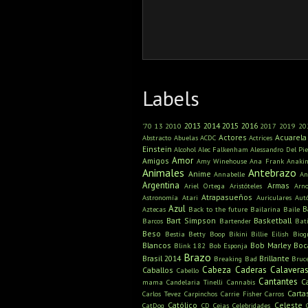
Labels
2013
2014
2015
2016
'70
13
2010
2017
2019
20
Actores
Acuarela
Abstracto
Abuelas
ACDC
Actrices
Einstein
Alcohol
Alec Falkenham
Alessandro Del Pie
Amor
Amigos
Amy Winehouse
Ana Frank
Anaki
Animales
Antebrazo
Anime
Annabelle
An
Argentina
Armas
Ariel Ortega
Aristóteles
Arn
Atrapasueños
Astronomía
Atari
Auriculares
Aut
Azul
B
Aztecas
Back to the future
Bailarina
Baile
Bart Simpson
Basketball
Barcos
Bartender
Bat
Beso
Bestia
Betty Boop
Bikini
Billie Eilish
Biog
Blancos
Bob Marley
Boc
Blink 182
Bob Esponja
Brazo
Brasil 2014
Brillante
Breaking Bad
Bruc
Cabeza
Caderas
Calavera
Caballos
Cabello
Cantantes
C
mama
Candelaria Tinelli
Cannabis
Carta
Carlos Tevez
Carpinchos
Carrie Fisher
Carros
Católico
Celeste
CatDog
CD
Cejas
Celebridades