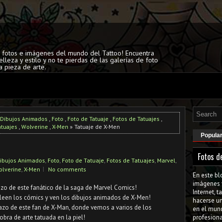
s fotos e imágenes del mundo del Tattoo! Encuentra
elleza y estilo y no te pierdas de las galerías de foto
a pieza de arte.
Dibujos Animados
,
Foto
,
Foto de Tatuaje
,
Fotos de Tatuajes
,
atuajes
,
Wolverine
,
X-Men
» Tatuaje de X-Men
Popula
Fotos d
ibujos Animados
,
Foto
,
Foto de Tatuaje
,
Fotos de Tatuajes
,
Marvel
,
olverine
,
X-Men
No comments
En este bl
imágenes 
azo de este fanático de la saga de Marvel Comics!
Internet, 
 leen los cómics y ven los dibujos animados de X-Men!
hacerse u
razo de este fan de X-Man, donde vemos a varios de los
en el mun
bra de arte tatuada en la piel!
profesiona