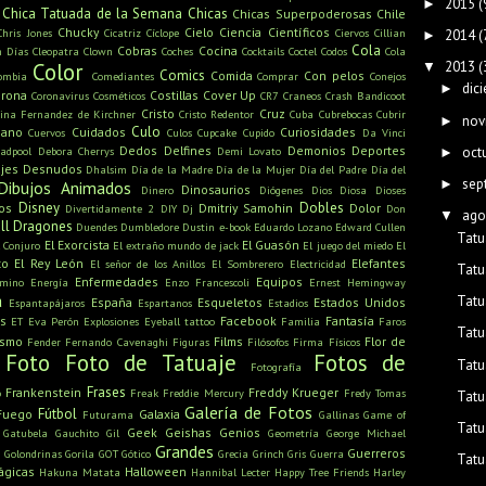
2015
(
►
Chica Tatuada de la Semana
Chicas
Chicas Superpoderosas
Chile
Chucky
Cielo
Ciencia
Científicos
Chris Jones
Cicatriz
Cíclope
Ciervos
Cillian
2014
(
►
Cola
Cobras
Cocina
n Días
Cleopatra
Clown
Coches
Cocktails
Coctel
Codos
Cola
2013
(
Color
▼
Comics
Comida
Con pelos
ombia
Comediantes
Comprar
Conejos
dic
►
rona
Costillas
Cover Up
Coronavirus
Cosméticos
CR7
Craneos
Crash Bandicoot
Cristo
Cruz
tina Fernandez de Kirchner
Cristo Redentor
Cuba
Cubrebocas
Cubrir
nov
►
Culo
mano
Cuidados
Curiosidades
Cuervos
Culos
Cupcake
Cupido
Da Vinci
Dedos
Delfines
Demonios
Deportes
oct
adpool
Debora Cherrys
Demi Lovato
►
jes
Desnudos
Dhalsim
Día de la Madre
Día de la Mujer
Día del Padre
Día del
sep
►
Dibujos Animados
Dinosaurios
Dinero
Diógenes
Dios
Diosa
Dioses
Disney
Dobles
os
Dmitriy Samohin
Dolor
Divertidamente 2
DIY
Dj
Don
ago
▼
ll
Dragones
Duendes
Dumbledore
Dustin
e-book
Eduardo Lozano
Edward Cullen
Tatu
El Exorcista
El Guasón
l Conjuro
El extraño mundo de jack
El juego del miedo
El
to
El Rey León
Elefantes
El señor de los Anillos
El Sombrerero
Electricidad
Tatu
Enfermedades
Equipos
amino
Energía
Enzo Francescoli
Ernest Hemingway
a
Tatu
España
Esqueletos
Estados Unidos
Espantapájaros
Espartanos
Estadios
s
Facebook
Fantasía
ET
Eva Perón
Explosiones
Eyeball tattoo
Familia
Faros
Tatu
ismo
Films
Flor de
Fender
Fernando Cavenaghi
Figuras
Filósofos
Firma
Físicos
Foto
Foto de Tatuaje
Fotos de
Tatu
Fotografía
Frases
Frankenstein
Freddy Krueger
o
Freak
Freddie Mercury
Fredy Tomas
Tatu
Galería de Fotos
Fútbol
Fuego
Galaxia
Futurama
Gallinas
Game of
Tatu
Geek
Geishas
Genios
Gatubela
Gauchito Gil
Geometría
George Michael
Grandes
u
Guerreros
Golondrinas
Gorila
GOT
Gótico
Grecia
Grinch
Gris
Guerra
Tatu
ágicas
Halloween
Hakuna Matata
Hannibal Lecter
Happy Tree Friends
Harley