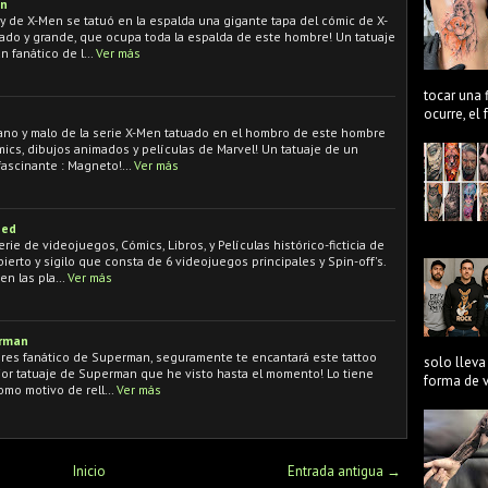
en
 y de X-Men se tatuó en la espalda una gigante tapa del cómic de X-
sado y grande, que ocupa toda la espalda de este hombre! Un tatuaje
n fanático de l…
Ver más
tocar una 
ocurre, el
lano y malo de la serie X-Men tatuado en el hombro de este hombre
mics, dibujos animados y películas de Marvel! Un tatuaje de un
fascinante : Magneto!…
Ver más
eed
rie de videojuegos, Cómics, Libros, y Películas histórico-ficticia de
erto y sigilo que consta de 6 videojuegos principales y Spin-off's.
en las pla…
Ver más
erman
 eres fanático de Superman, seguramente te encantará este tattoo
solo lleva
ejor tatuaje de Superman que he visto hasta el momento! Lo tiene
forma de ve
como motivo de rell…
Ver más
Inicio
Entrada antigua →