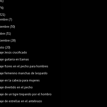
91)
76)
321)
iembre
(7)
iembre
(30)
ubre
(31)
tiembre
(28)
sto
(20)
aje Jesús crucificado
aje guitarra en llamas
aje flores en el pecho para hombres
aje femenino manchas de leopardo
aje en la cabeza para mujeres
aje divertido en el pecho
aje de un tigre trepando por el hombro
aje de estrellas en el antebrazo