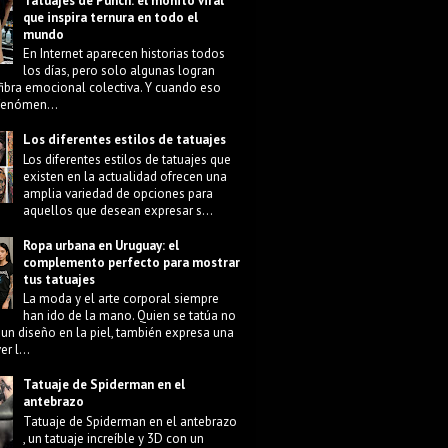
Tatuajes de Punch: el monito viral
que inspira ternura en todo el
mundo
En Internet aparecen historias todos
los días, pero solo algunas logran
fibra emocional colectiva. Y cuando eso
 fenómen...
Los diferentes estilos de tatuajes
Los diferentes estilos de tatuajes que
existen en la actualidad ofrecen una
amplia variedad de opciones para
aquellos que desean expresar s...
Ropa urbana en Uruguay: el
complemento perfecto para mostrar
tus tatuajes
La moda y el arte corporal siempre
han ido de la mano. Quien se tatúa no
 un diseño en la piel, también expresa una
r l...
Tatuaje de Spiderman en el
antebrazo
Tatuaje de Spiderman en el antebrazo
, un tatuaje increíble y 3D con un