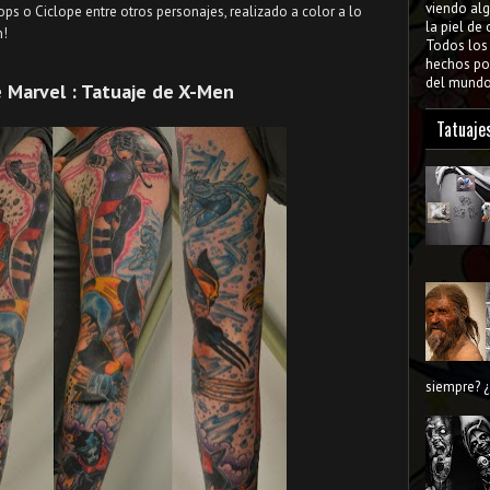
viendo al
ops o Ciclope entre otros personajes, realizado a color a lo
la piel de
n!
Todos lo
hechos por
del mundo 
 Marvel : Tatuaje de X-Men
Tatuaje
siempre? ¿