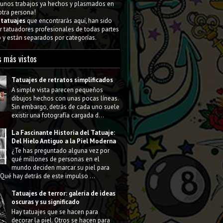
gunos trabajos ya hechos y plasmados en
 otra persona!
s
tatuajes
que encontrarás aquí, han sido
 tatuadores profesionales de todas partes
y están separados por categorías.
s más vistos
Tatuajes de retratos simplificados
A simple vista parecen pequeños
dibujos hechos con unas pocas líneas.
Sin embargo, detrás de cada uno suele
existir una fotografía cargada d...
La Fascinante Historia del Tatuaje:
Del Hielo Antiguo a la Piel Moderna
¿Te has preguntado alguna vez por
qué millones de personas en el
mundo deciden marcar su piel para
Qué hay detrás de este impulso ...
Tatuajes de terror: galería de ideas
oscuras y su significado
Hay tatuajes que se hacen para
decorar la piel. Otros se hacen para