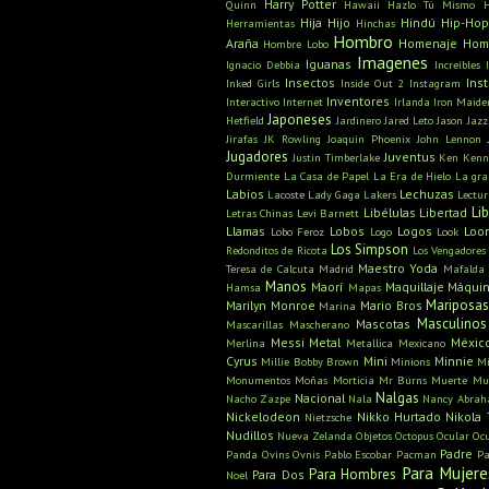
Harry Potter
Quinn
Hawaii
Hazlo Tú Mismo
Hija
Hijo
Hindú
Hip-Hop
Herramientas
Hinchas
Hombro
Araña
Homenaje
Hom
Hombre Lobo
Imagenes
Iguanas
Ignacio Debbia
Increíbles
Insectos
Ins
Inked Girls
Inside Out 2
Instagram
Inventores
Interactivo
Internet
Irlanda
Iron Maide
Japoneses
Hetfield
Jardinero
Jared Leto
Jason
Jazz
Jirafas
JK Rowling
Joaquin Phoenix
John Lennon
Jugadores
Juventus
Justin Timberlake
Ken
Kenn
Durmiente
La Casa de Papel
La Era de Hielo
La gra
Labios
Lechuzas
Lacoste
Lady Gaga
Lakers
Lectu
Li
Libélulas
Libertad
Letras Chinas
Levi Barnett
Llamas
Lobos
Logos
Loo
Lobo Feroz
Logo
Look
Los Simpson
Redonditos de Ricota
Los Vengadores
Maestro Yoda
Teresa de Calcuta
Madrid
Mafalda
Manos
Maorí
Maquillaje
Máquin
Hamsa
Mapas
Mariposa
Marilyn Monroe
Mario Bros
Marina
Masculinos
Mascotas
Mascarillas
Mascherano
Messi
Metal
Méxic
Merlina
Metallica
Mexicano
Cyrus
Mini
Minnie
Millie Bobby Brown
Minions
Mi
Monumentos
Moñas
Morticia
Mr Burns
Muerte
Mu
Nalgas
Nacional
Nacho Zazpe
Nala
Nancy Abra
Nickelodeon
Nikko Hurtado
Nikola 
Nietzsche
Nudillos
Nueva Zelanda
Objetos
Octopus
Ocular
Oc
Padre
Panda
Ovins
Ovnis
Pablo Escobar
Pacman
Pa
Para Mujere
Para Hombres
Para Dos
Noel