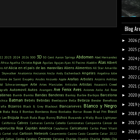
Blog Ar
2026
(
►
2025
(
►
3D
Abdomen
22
2023
2024
2026
300
50 Cent
Aaron Springs
Abel Hernandez
2024
(
►
Alas
Agua
Albert
África
Agatha Christie
Águilas
Agujas
Ajax
Al Pacino
Aladdin
2023
(
Alicia en el país de las maravillas
Aliens
Alimentos
►
ro
Alf
All Star
Amarillo
Angeles
n Skywalker
Anatomía
Ancianos
Ancla
Andy Eschenbach
Angelina Jolie
2022
(
►
Arañas
Arboles
toine de Saint Exupéry
Anubis
Anzuelo
Apple
Arcoíris
Ardillas
Arte
Artistas
old Schwarzenegger
Artes Marciales
Artículos
Assassin's Creed
2021
(
►
Ave Fenix
Aves
Automovil
Autos
ógrafo
Avangers
Aviones
Axila
Axl Rose
allenas
Bandas
Banderas
Barcelona
2020
(
Bambi
Bambú
Banksy
Barbie
Barbijos
►
Batman
Bebés
Bebidas
Belleza
ichica
Beetlejuice
Bella
Bender
Beneficios
2019
(
►
Blanco y Negro
Bizarros
Blancanieves
rafía
Black & Grey
Blackout
a
Brasil
Boda
Bola 8
Bombas
Bomberos
Bono
Bordados
Borrar
Boxeo
Brad Pitt
2018
(
►
Brújula
Búhos
e Lee
Brush
Buda
Bugs Bunny
Buscando a Wally
Buzz Lightyear
2017
(
s
►
Calvos
California
Camaras
Camila Cabello
Camionetas
Campanita
Cáncer de
aperucita Roja
Capitán América
Caricaturas
Capybaras
Carlos Paez Vilaró
2016
(
►
s
Cartoon Network
Cartel víal
Casamiento
Casino
Casio
Cassette
Catar 2022
Cerezas
Cell
Celtas
Cerdos
Cerebro
Cerveza
Charles Chaplin
Charlie Hebdo
Che