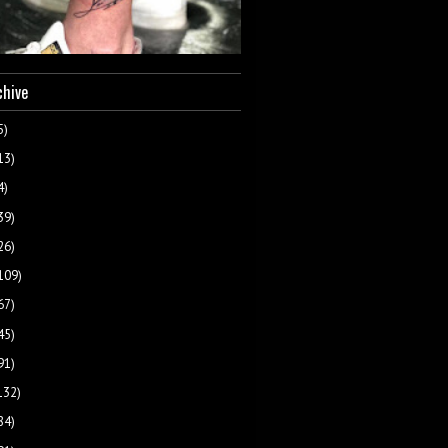
chive
5)
13)
4)
39)
26)
109)
67)
45)
91)
132)
84)