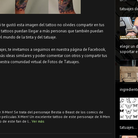
tatuajes de
Si te gustó esta imagen del tattoo no olvides compartir en tus
s tattoos puedan llegar a más personas que también puedan
el mundo de la tinta y del tatuaje.
elegir un 
uajes, te invitamos a seguirnos en nuestra página de Facebook,
soportar el
más ideas similares y poder comentar con otros y compartir tus
uestra comunidad virtual de Fotos de Tatuajes.
ingredient
e X-Men! Se trata del personaje Bestia o Beast de los comics de
y películas X-Men! Un excelente tattoo de este personaje de X-Men
o de este fan de l…
Ver más
tatuajes...