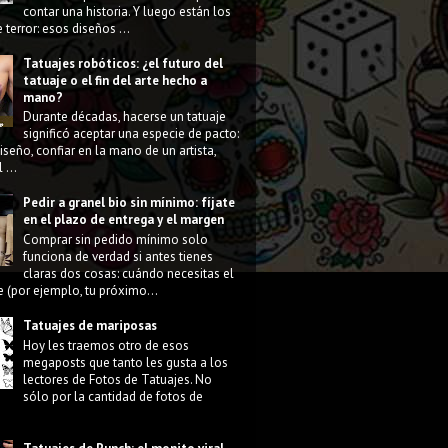
contar una historia. Y luego están los
 terror: esos diseños ...
Tatuajes robóticos: ¿el futuro del
tatuaje o el fin del arte hecho a
mano?
Durante décadas, hacerse un tatuaje
significó aceptar una especie de pacto:
diseño, confiar en la mano de un artista,
 ...
Pedir a granel bio sin mínimo: fíjate
en el plazo de entrega y el margen
Comprar sin pedido mínimo solo
funciona de verdad si antes tienes
claras dos cosas: cuándo necesitas el
e (por ejemplo, tu próximo...
Tatuajes de mariposas
Hoy les traemos otro de esos
megaposts que tanto les gusta a los
lectores de Fotos de Tatuajes. No
sólo por la cantidad de fotos de