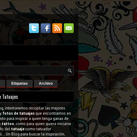
r
Etiquetas
Archivo
e Tatuajes
og, intentaremos recopilar las mejores
y
fotos de tatuajes
que encontramos en
tanto para inspirar a quien tenga ganas de
n
tattoo
, como para quien quiera iniciarse
do del
tatuaje
como tatuador
l... Un Blog para buscar la inspiración,