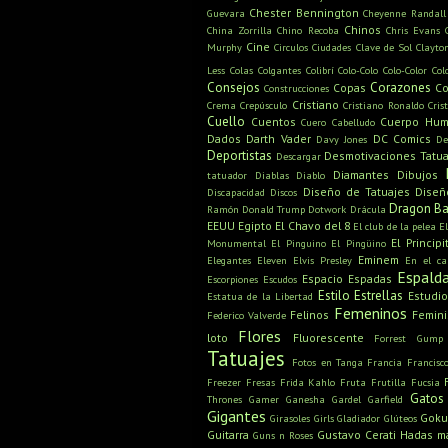
Chester Bennington
Guevara
Cheyenne Randall
Chinos
China Zorrilla
Chino Recoba
Chris Evans
Cine
Murphy
Circulos
Ciudades
Clave de Sol
Clayto
Less
Colas
Colgantes
Colibrí
Colo-Colo
Colo-Color
Col
Consejos
Corazones
Copas
Co
Construcciones
Cristiano
Crema
Crepúsculo
Cristiano Ronaldo
Cris
Cuello
Cuentos
Cuerpo Hu
Cuero Cabelludo
Dados
Darth Vader
DC Comics
Davy Jones
De
Deportistas
Desmotivaciones Tatua
Descargar
Diamantes
Dibujos
tatuador
Diablas
Diablo
Diseño de Tatuajes
Diseñ
Discapacidad
Discos
Dragon Ba
Ramón
Donald Trump
Dotwork
Drácula
EEUU
Egipto
El Chavo del 8
El club de la pelea
E
El Principi
Monumental
El Pinguino
El Pingüino
Eminem
Elegantes
Eleven
Elvis Presley
En el c
Espald
Espacio
Espadas
Escorpiones
Escudos
Estilo
Estrellas
Estudio
Estatua de la Libertad
Femeninos
Felinos
Femin
Federico Valverde
Flores
loto
Fluorescente
Forrest Gump
Tatuajes
Fotos en Tanga
Francia
Francisc
Freezer
Fresas
Frida Kahlo
Fruta
Frutilla
Fucsia
Gatos
Thrones
Gamer
Ganesha
Gardel
Garfield
Gigantes
Gok
Girasoles
Girls
Gladiador
Glúteos
Guitarra
Gustavo Cerati
Hadas m
Guns n Roses