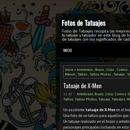
Fotos de Tatuajes
Fotos de Tatuajes recopila las mejore
tu tatuaje y tatuador en este blog de b
de tatuajes con los significados de cad
INICIO
Inicio
»
Antebrazo
,
Brazo
,
Color
,
Comics
,
Marvel
,
Tattoo
,
Tattoo Photos
,
Tatuaje
,
T
Tatuaje de X-Men
11:45
Antebrazo
,
Brazo
,
Color
,
Comics
,
D
Tattoo
,
Tattoo Photos
,
Tatuaje
,
Tatuajes
,
W
Un excelente
tatuaje de X-Men
en el br
Una foto de un tattoo para aquellos que
Un tatuaje realizado en el brazo y anteb
personajes principales luchando en esta o